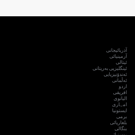
آذربائیجانی
آرمینیائی
ئیتالی
ئینگلیزیی بەریتانی
ئەندۆنیزیایی
ئەڵمانی
اردو
افریقی
البانوی
امہاری
ایستونیا
برمی
بلغاریائی
بنگالی
بوسنیائی