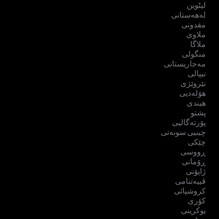
لیٹوین
لەهەستانی
مقدونی
ملاوی
ملاگا
منگولی
مەجاریستانی
نیپالی
نێروێژی
هۆلەدیی
هیندی
پشتو
پۆرتەگالیی
چینیی سونەتی
چێکی
ڕووسی
ڕۆمانی
ژاپۆنی
ڤییەتنامی
کروشیائی
کۆری
یوکرینی