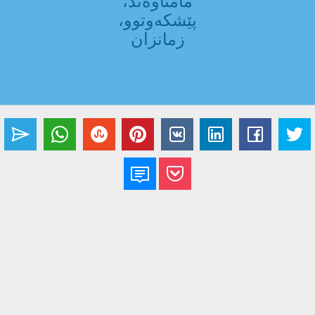
مامناوەند،
پێشکەوتوو،
زمانزان