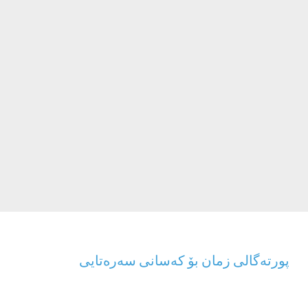
پورتەگالی زمان بۆ کەسانی سەرەتایی