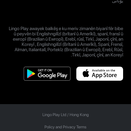
یۆنانی
Lingo Play awayek balkêş e ku meriv zimanên biyanî fêr bibe
û peyvên bi Englishngilîzî (brîtanî û Amerîkî), spanî, fransî û
ewropî (Brazilian û Ewropî), Erebî, rûsî, Tirkî, Japonî, çînî, an
Koreyî , Englishngilîzî (Brîtanî û Amerîkî), Spanî, Frensî,
Alman, Italiantalî, Portekîz (Brazilian û Ewropî), Erebî, Rûsî,
Tirkî, Japonî, çînî, an Koreyî.
Lingo Play Ltd /
Hong Kong
Policy and Privacy Terms