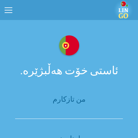
ئاستی خۆت هەڵبژێرە.
من تازکارم