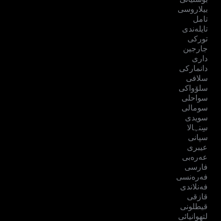
بیلاروسی
تامل
تایلەندی
تورکی
جارجین
داری
دانمارکی
سلافی
سلۆواکی
سواحلی
سومالی
سویدی
سِنہالا
سپانی
عیبری
عەرەبی
فارسی
فەرەنسی
فەنلاندی
قازقی
قیطلونی
لتھوانیائی