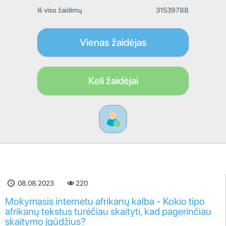
Iš viso žaidimų
31539788
Vienas žaidėjas
Keli žaidėjai
08.08.2023
220
Mokymasis internetu afrikanų kalba - Kokio tipo
afrikanų tekstus turėčiau skaityti, kad pagerinčiau
skaitymo įgūdžius?