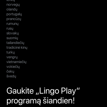
norvegų
olandų
portugalų
prancūzų
rumunų
rusų
slovakų
suomių
tailandiečių
tradicinė kinų
turkų
vengrų
vietnamiečių
vokiečių
čekų
švedų
Gaukite „Lingo Play“
programą šiandien!