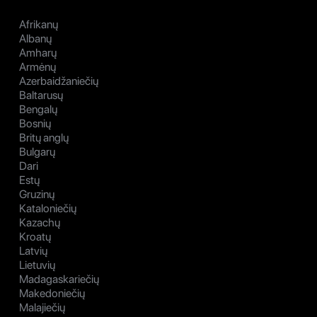
Afrikanų
Albanų
Amharų
Armėnų
Azerbaidžaniečių
Baltarusų
Bengalų
Bosnių
Britų anglų
Bulgarų
Dari
Estų
Gruzinų
Kataloniečių
Kazachų
Kroatų
Latvių
Lietuvių
Madagaskariečių
Makedoniečių
Malajiečių