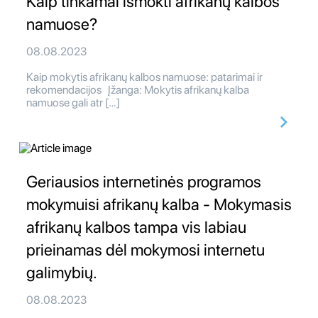
Kaip tinkamai išmokti afrikanų kalbos
namuose?
08.08.2023
Kaip mokytis afrikanų kalbos namuose: patarimai ir
rekomendacijos Įžanga: Mokytis afrikanų kalba
namuose gali atr […]
Geriausios internetinės programos
mokymuisi afrikanų kalba - Mokymasis
afrikanų kalbos tampa vis labiau
prieinamas dėl mokymosi internetu
galimybių.
08.08.2023