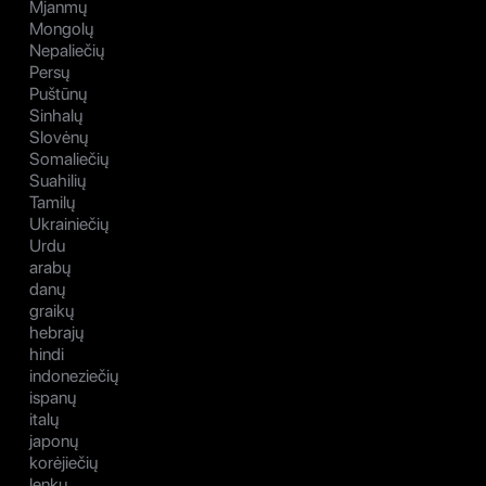
Mjanmų
Mongolų
Nepaliečių
Persų
Puštūnų
Sinhalų
Slovėnų
Somaliečių
Suahilių
Tamilų
Ukrainiečių
Urdu
arabų
danų
graikų
hebrajų
hindi
indoneziečių
ispanų
italų
japonų
korėjiečių
lenkų