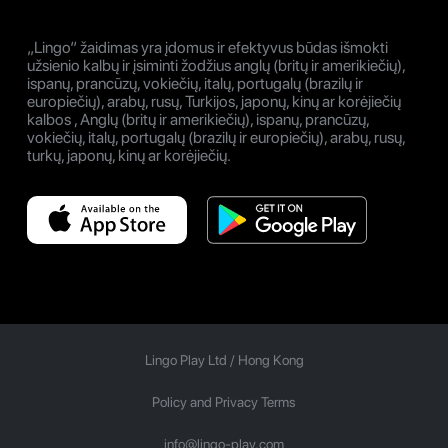
„Lingo“ žaidimas yra įdomus ir efektyvus būdas išmokti
užsienio kalbų ir įsiminti žodžius anglų (britų ir amerikiečių),
ispanų, prancūzų, vokiečių, italų, portugalų (brazilų ir
europiečių), arabų, rusų, Turkijos, japonų, kinų ar korėjiečių
kalbos , Anglų (britų ir amerikiečių), ispanų, prancūzų,
vokiečių, italų, portugalų (brazilų ir europiečių), arabų, rusų,
turkų, japonų, kinų ar korėjiečių.
Lingo Play Ltd /
Hong Kong
Policy and Privacy Terms
info@lingo-play.com