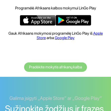
Programėlė Afrikaans kalbos mokymui LinGo Play
Gauk Afrikaans mokymosi programėlę LinGo Play iš
Apple
Store
arba
Google Play
Pradėkite mokytis afrikanų kalba
Galima įsigyti „Apple Store“ ar „Google Play“
Sužinokite žodžius ir frazes.