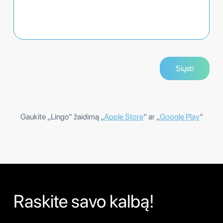
Gaukite „Lingo“ žaidimą „
Apple Store
“ ar „
Google Play
“
Raskite savo kalbą!