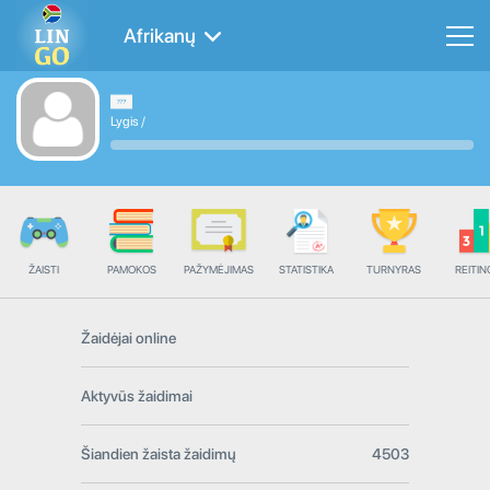
Afrikanų
Lygis
/
ŽAISTI
PAMOKOS
PAŽYMĖJIMAS
STATISTIKA
TURNYRAS
REITIN
Žaidėjai online
Aktyvūs žaidimai
Šiandien žaista žaidimų
4503