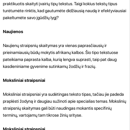
praktikuotis skaityti įvairių tipų tekstus. Taigi kokius tekstų tipus
turėtumėte rinktis, kad gautumėte didžiausią naudą ir efektyviausiai
pakeltumėte savo įgūdžių lygį?
Naujienos
Naujienų straipsnių skaitymas yra vienas paprasčiausių ir
prieinamiausių būdų mokytis afrikanų kalbos. Šio tipo tekstuose
pateikiama paprasta kalba, kurią lengva suprasti, taip pat daug
kasdieniniame gyvenime sutinkamų žodžių ir frazių.
Moksliniai straipsniai
Moksliniai straipsniai yra sudėtingas teksto tipas, tačiau jie padeda
praplėsti žodyną ir daugiau sužinoti apie specialias temas. Mokslinių
straipsnių skaitymas gali būti naudingas mokantis specifinių
terminų, vartojamų tam tikrose žinių srityse.
Moksliniai straipsniai