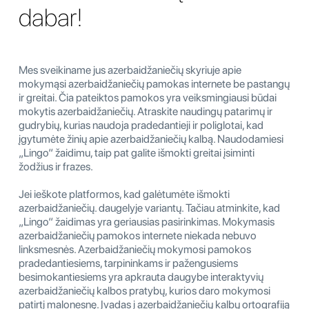
dabar!
Mes sveikiname jus azerbaidžaniečių skyriuje apie
mokymąsi azerbaidžaniečių pamokas internete be pastangų
ir greitai. Čia pateiktos pamokos yra veiksmingiausi būdai
mokytis azerbaidžaniečių. Atraskite naudingų patarimų ir
gudrybių, kurias naudoja pradedantieji ir poliglotai, kad
įgytumėte žinių apie azerbaidžaniečių kalbą. Naudodamiesi
„Lingo“ žaidimu, taip pat galite išmokti greitai įsiminti
žodžius ir frazes.
Jei ieškote platformos, kad galėtumėte išmokti
azerbaidžaniečių. daugelyje variantų. Tačiau atminkite, kad
„Lingo“ žaidimas yra geriausias pasirinkimas. Mokymasis
azerbaidžaniečių pamokos internete niekada nebuvo
linksmesnės. Azerbaidžaniečių mokymosi pamokos
pradedantiesiems, tarpininkams ir pažengusiems
besimokantiesiems yra apkrauta daugybe interaktyvių
azerbaidžaniečių kalbos pratybų, kurios daro mokymosi
patirtį malonesnę. Įvadas į azerbaidžaniečių kalbų ortografiją