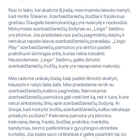
Nuo to laiko, kai skaitote šį įrašą, mes imamės laisvės manyti,
kad norite Tolearno. Azerbaidžaniečių žodžiai ir frazės kuo
greičiau. Daugelis besimokančiųjų yra nusivylę ir nuobodūs.
Mokymasis azerbaidžaniečių žodynas su „Lingo“ žaidimu
yra įdomus. Jūs pradedate nuo pačių pagrindinių dalykų ir
netrukus tapsite laisvai azerbaidžaniečių pranešėju. „Lingo
Play“ azerbaidžaniečių pamokos yra skirtos padėti
praktikuoti skirtingas sritis, kurias reikia tobulinti.
Naudodamiesi „Lingo“ žaidimu, galite išmokti
azerbaidžaniečių žodžių, kurie yra nepaprastai malonūs.
Mes radome unikalų būdą, kaip padėti išmokti skaityti,
klausytis ir rašyti šalia šalis. Mes pradedame ne tik su
azerbaidžaniečių kalbos pagrindais. Nemokamai
azerbaidžaniečių pamokos gali vesti bet ką, net ir tuos, kurie
neturi ankstesnių žinių apie azerbaidžaniečių žodyną. Ar
žinojai, kad mokytis žodžių azerbaidžaniečių kalba reikalauja
pritaikyto požiūrio? Kiekviena pamoka yra įdomios
kiekvieną dieną, frazės, žodžiai, praktika, mankšta,
bandymas, tarimo patikrinimai ir gyvybingos atminties
kortelės. Jūs esate savo viršininkas ir galite pasirinkti tai, ko