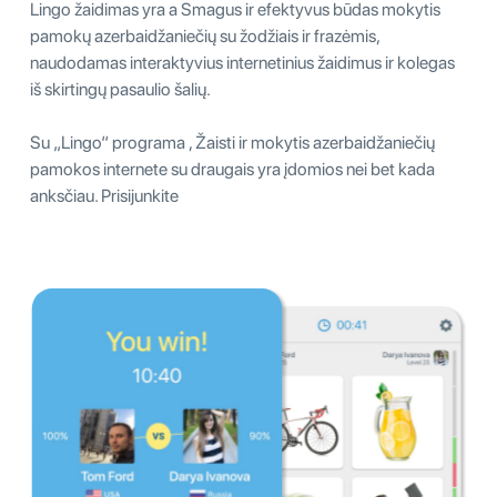
Lingo žaidimas yra a Smagus ir efektyvus būdas mokytis
pamokų azerbaidžaniečių su žodžiais ir frazėmis,
naudodamas interaktyvius internetinius žaidimus ir kolegas
iš skirtingų pasaulio šalių.
Su „Lingo“ programa , Žaisti ir mokytis azerbaidžaniečių
pamokos internete su draugais yra įdomios nei bet kada
anksčiau. Prisijunkite