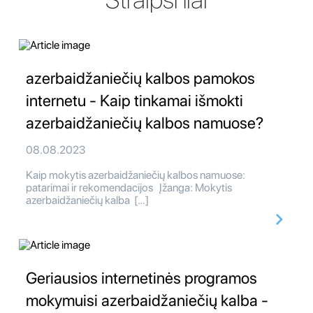
azerbaidžaniečių kalbos pamokos
internetu - Kaip tinkamai išmokti
azerbaidžaniečių kalbos namuose?
08.08.2023
Kaip mokytis azerbaidžaniečių kalbos namuose:
patarimai ir rekomendacijos Įžanga: Mokytis
azerbaidžaniečių kalba […]
Geriausios internetinės programos
mokymuisi azerbaidžaniečių kalba -