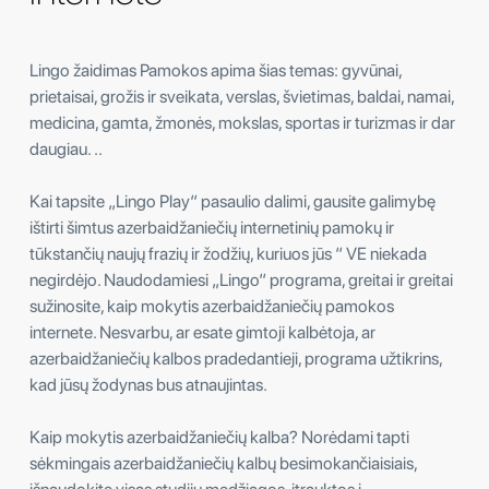
Lingo žaidimas Pamokos apima šias temas: gyvūnai,
prietaisai, grožis ir sveikata, verslas, švietimas, baldai, namai,
medicina, gamta, žmonės, mokslas, sportas ir turizmas ir dar
daugiau. ..
Kai tapsite „Lingo Play“ pasaulio dalimi, gausite galimybę
ištirti šimtus azerbaidžaniečių internetinių pamokų ir
tūkstančių naujų frazių ir žodžių, kuriuos jūs “ VE niekada
negirdėjo. Naudodamiesi „Lingo“ programa, greitai ir greitai
sužinosite, kaip mokytis azerbaidžaniečių pamokos
internete. Nesvarbu, ar esate gimtoji kalbėtoja, ar
azerbaidžaniečių kalbos pradedantieji, programa užtikrins,
kad jūsų žodynas bus atnaujintas.
Kaip mokytis azerbaidžaniečių kalba? Norėdami tapti
sėkmingais azerbaidžaniečių kalbų besimokančiaisiais,