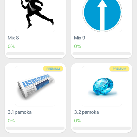
Mix 8
Mix 9
0%
0%
PREMIUM
PREMIUM
3.1 pamoka
3.2 pamoka
0%
0%