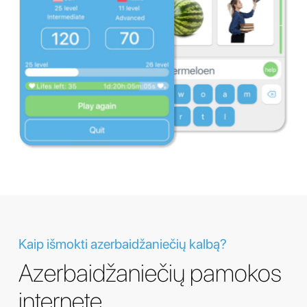
Kaip išmokti azerbaidžaniečių kalbą?
Azerbaidžaniečių pamokos
internete