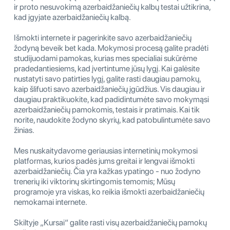
ir proto nesuvokimą azerbaidžaniečių kalbų testai užtikrina,
kad įgyjate azerbaidžaniečių kalbą.
Išmokti internete ir pagerinkite savo azerbaidžaniečių
žodyną beveik bet kada. Mokymosi procesą galite pradėti
studijuodami pamokas, kurias mes specialiai sukūrėme
pradedantiesiems, kad įvertintume jūsų lygį. Kai galėsite
nustatyti savo patirties lygį, galite rasti daugiau pamokų,
kaip šlifuoti savo azerbaidžaniečių įgūdžius. Vis daugiau ir
daugiau praktikuokite, kad padidintumėte savo mokymąsi
azerbaidžaniečių pamokomis, testais ir pratimais. Kai tik
norite, naudokite žodyno skyrių, kad patobulintumėte savo
žinias.
Mes nuskaitydavome geriausias internetinių mokymosi
platformas, kurios padės jums greitai ir lengvai išmokti
azerbaidžaniečių. Čia yra kažkas ypatingo - nuo žodyno
trenerių iki viktorinų skirtingomis temomis; Mūsų
programoje yra viskas, ko reikia išmokti azerbaidžaniečių
nemokamai internete.
Skiltyje „Kursai“ galite rasti visų azerbaidžaniečių pamokų