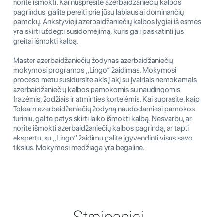
norite išmokti. Kai nuspręsite azerbaidžaniečių kalbos
pagrindus, galite pereiti prie jūsų labiausiai dominančių
pamokų. Ankstyvieji azerbaidžaniečių kalbos lygiai iš esmės
yra skirti uždegti susidomėjimą, kuris gali paskatinti jus
greitai išmokti kalbą.
Master azerbaidžaniečių žodynas azerbaidžaniečių
mokymosi programos „Lingo“ žaidimas. Mokymosi
proceso metu susidursite akis į akį su įvairiais nemokamais
azerbaidžaniečių kalbos pamokomis su naudingomis
frazėmis, žodžiais ir atminties kortelėmis. Kai suprasite, kaip
Tolearn azerbaidžaniečių žodyną naudodamiesi pamokos
turiniu, galite patys skirti laiko išmokti kalbą. Nesvarbu, ar
norite išmokti azerbaidžaniečių kalbos pagrindą, ar tapti
ekspertu, su „Lingo“ žaidimu galite įgyvendinti visus savo
tikslus. Mokymosi medžiaga yra begalinė.
Straipsniai