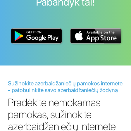
Pabandyk tai!
Sužinokite azerbaidžaniečių pamokos internete
- patobulinkite savo azerbaidžaniečių žodyną
Pradėkite nemokamas
pamokas, sužinokite
azerbaidžaniečių internete