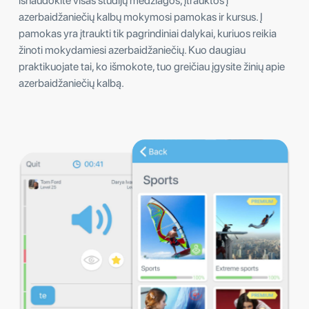
išnaudokite visas studijų medžiagos, įtrauktos į
azerbaidžaniečių kalbų mokymosi pamokas ir kursus. Į
pamokas yra įtraukti tik pagrindiniai dalykai, kuriuos reikia
žinoti mokydamiesi azerbaidžaniečių. Kuo daugiau
praktikuojate tai, ko išmokote, tuo greičiau įgysite žinių apie
azerbaidžaniečių kalbą.