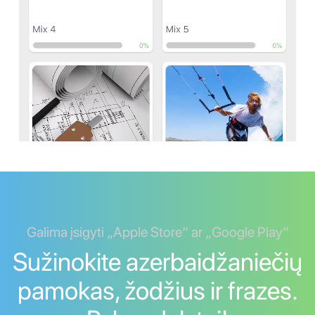
Galima įsigyti „Apple Store“ ar „Google Play“
Sužinokite azerbaidžaniečių
pamokas, žodžius ir frazes.