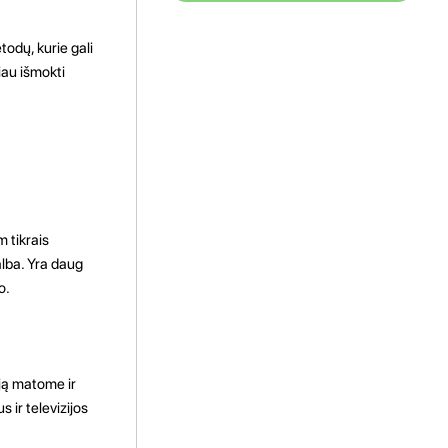
odų, kurie gali
iau išmokti
 tikrais
alba. Yra daug
o.
ją matome ir
 ir televizijos