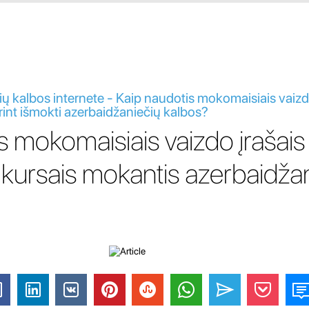
ų kalbos internete - Kaip naudotis mokomaisiais vaizdo 
orint išmokti azerbaidžaniečių kalbos?
 mokomaisiais vaizdo įrašais 
s kursais mokantis azerbaidža