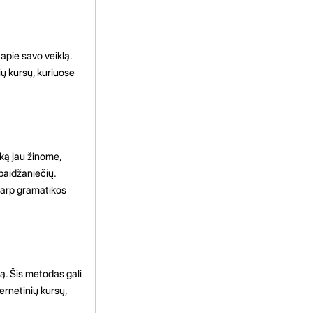
apie savo veiklą.
ų kursų, kuriuose
ką jau žinome,
baidžaniečių.
tarp gramatikos
ą. Šis metodas gali
ernetinių kursų,