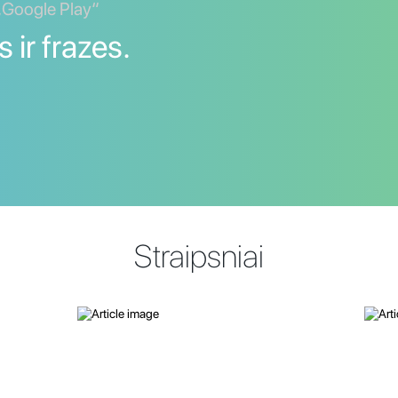
 „Google Play“
 ir frazes.
Straipsniai