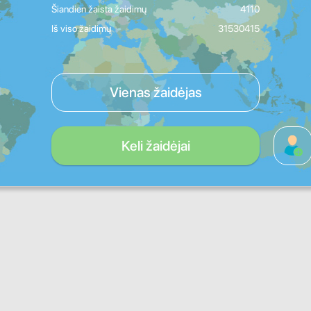
Šiandien žaista žaidimų
4110
Iš viso žaidimų
31530415
Vienas žaidėjas
Keli žaidėjai