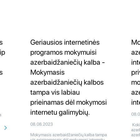
s
Geriausios internetinės
Mo
ip
programos mokymuisi
az
azerbaidžaniečių kalba -
in
s
Mokymasis
pr
azerbaidžaniečių kalbos
mo
tampa vis labiau
az
prieinamas dėl mokymosi
in
internetu galimybių.
08.
a
08.08.2023
Koki
azer
Mokymasis azerbaidžaniečių kalba tampa
azer
vis prieinamesnis dėl mokymosi internetu