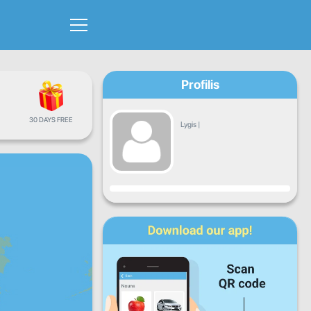
Profilis
30 DAYS FREE
Lygis
|
Progresas
P
A
T
K