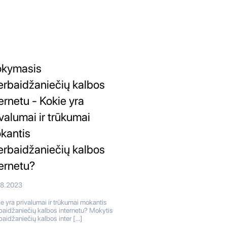
kymasis
erbaidžaniečių kalbos
ternetu - Kokie yra
ivalumai ir trūkumai
kantis
erbaidžaniečių kalbos
ternetu?
08.2023
e yra privalumai ir trūkumai mokantis
baidžaniečių kalbos internetu? Mokytis
baidžaniečių kalbos inter […]