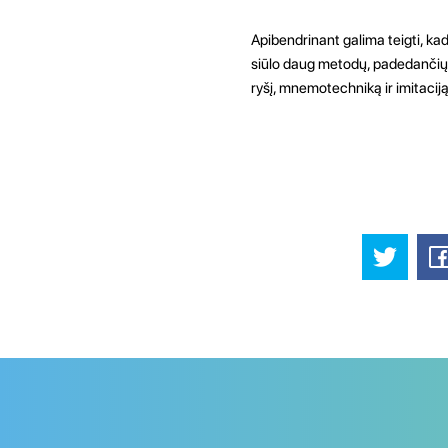
Apibendrinant galima teigti, ka
siūlo daug metodų, padedančių pa
ryšį, mnemotechniką ir imitacij