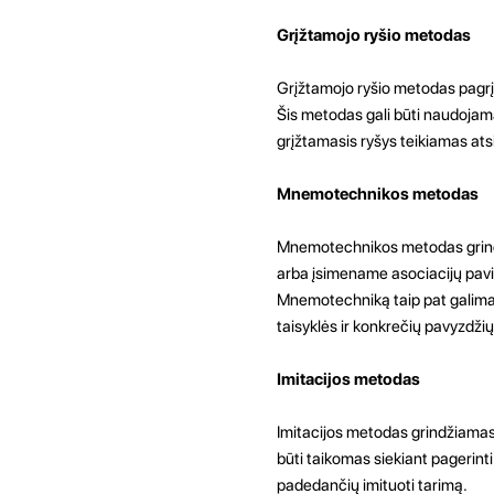
Grįžtamojo ryšio metodas
Grįžtamojo ryšio metodas pagrįs
Šis metodas gali būti naudojama
grįžtamasis ryšys teikiamas atsi
Mnemotechnikos metodas
Mnemotechnikos metodas grindži
arba įsimename asociacijų pavi
Mnemotechniką taip pat galima n
taisyklės ir konkrečių pavyzdžių
Imitacijos metodas
Imitacijos metodas grindžiamas 
būti taikomas siekiant pagerinti
padedančių imituoti tarimą.