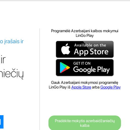
Programėlė Azerbaijani kalbos mokymui
LinGo Play
įrašais ir
ir
niečių
Gauk Azerbaijani mokymosi programėlę
LinGo Play iš
Apple Store
arba
Google Play
Pradėkite mokytis azerbaidžaniečių
kalba