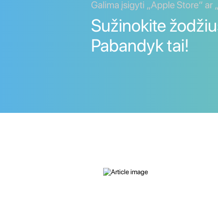
Galima įsigyti „Apple Store“ ar
Sužinokite žodžius
Pabandyk tai!