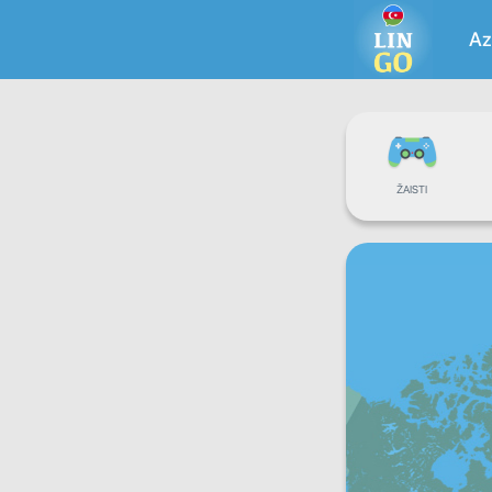
Az
ŽAISTI