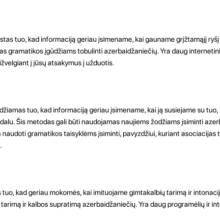
tas tuo, kad informaciją geriau įsimename, kai gauname grįžtamąjį ryšį 
s gramatikos įgūdžiams tobulinti azerbaidžaniečių. Yra daug internetini
žvelgiant į jūsų atsakymus į užduotis.
amas tuo, kad informaciją geriau įsimename, kai ją susiejame su tuo, 
dalu. Šis metodas gali būti naudojamas naujiems žodžiams įsiminti azer
audoti gramatikos taisyklėms įsiminti, pavyzdžiui, kuriant asociacijas 
.
tuo, kad geriau mokomės, kai imituojame gimtakalbių tarimą ir intonacij
 tarimą ir kalbos supratimą azerbaidžaniečių. Yra daug programėlių ir int