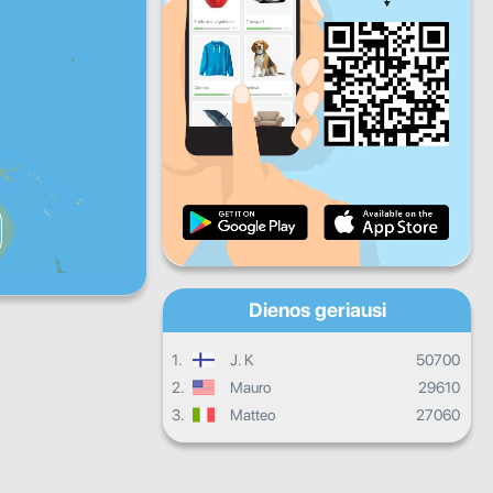
Pn
Š
S
Kasdieninis progresas
Mėnesinis progresas
Pažymėjimas
Bendras progresas
Dienos geriausi
1.
J. K
50700
2.
Mauro
29610
3.
Matteo
27060