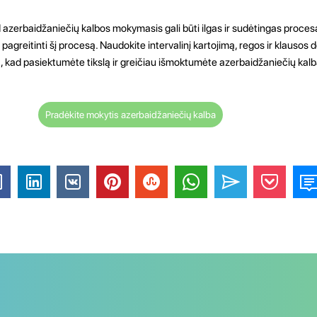
d azerbaidžaniečių kalbos mokymasis gali būti ilgas ir sudėtingas proce
greitinti šį procesą. Naudokite intervalinį kartojimą, regos ir klausos d
ą, kad pasiektumėte tikslą ir greičiau išmoktumėte azerbaidžaniečių kalb
Pradėkite mokytis azerbaidžaniečių kalba