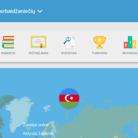
erbaidžaniečių
PAMOKOS
PAŽYMĖJIMAS
STATISTIKA
TURNYRAS
REITINGAS
Žaidėjai online
Aktyvūs žaidimai