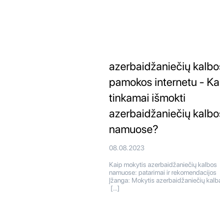
azerbaidžaniečių kalbo
pamokos internetu - Ka
tinkamai išmokti
azerbaidžaniečių kalbo
namuose?
08.08.2023
Kaip mokytis azerbaidžaniečių kalbos
namuose: patarimai ir rekomendacijos
Įžanga: Mokytis azerbaidžaniečių kalb
[…]