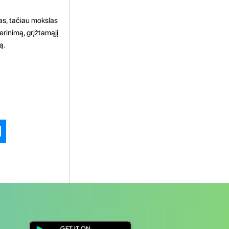
sas, tačiau mokslas
erinimą, grįžtamąjį
ą.