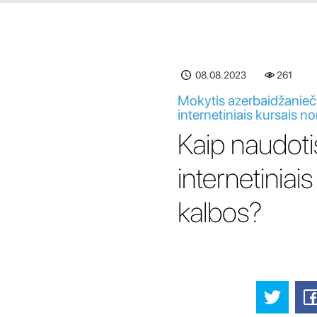
08.08.2023
262
Mokytis azerbaidžanieči
internetiniais kursais n
Kaip naudotis
internetiniai
kalbos?