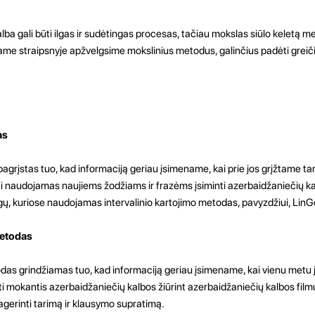
a gali būti ilgas ir sudėtingas procesas, tačiau mokslas siūlo keletą met
Šiame straipsnyje apžvelgsime mokslinius metodus, galinčius padėti greič
as
agrįstas tuo, kad informaciją geriau įsimename, kai prie jos grįžtame tam
ūti naudojamas naujiems žodžiams ir frazėms įsiminti azerbaidžaniečių k
gų, kuriose naudojamas intervalinio kartojimo metodas, pavyzdžiui, LinG
metodas
odas grindžiamas tuo, kad informaciją geriau įsimename, kai vienu metu 
i mokantis azerbaidžaniečių kalbos žiūrint azerbaidžaniečių kalbos filmus
pagerinti tarimą ir klausymo supratimą.