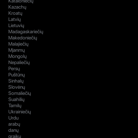
Kataloniečių
Kazachų
Kroatų
Latvių
Lietuvių
Madagaskariečių
Makedoniečių
Malajiečių
Mjanmų
Mongolų
Nepaliečių
Persų
Puštūnų
Sinhalų
Slovėnų
Somaliečių
Suahilių
Tamilų
Ukrainiečių
Urdu
arabų
danų
graikų