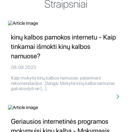
Straipsniai
kinų kalbos pamokos internetu - Kaip
tinkamai išmokti kinų kalbos
namuose?
08.08.2023
Kaip mokytis kinų kalbos namuose: patarimai ir
rekomendacijos Įžanga: Mokytis kinų kalba namuose
gali atrodyti ne […]
Geriausios internetinės programos
mokymuisi kinų kalba - Mokymasis