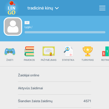
tradicinė kinų
Lygis
/
ŽAISTI
PAMOKOS
PAŽYMĖJIMAS
STATISTIKA
TURNYRAS
REITIN
Žaidėjai online
Aktyvūs žaidimai
Šiandien žaista žaidimų
4571