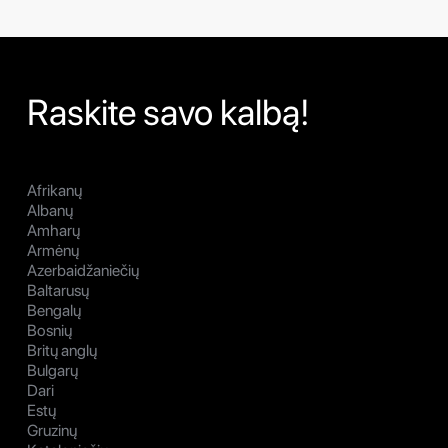
Raskite savo kalbą!
Afrikanų
Albanų
Amharų
Armėnų
Azerbaidžaniečių
Baltarusų
Bengalų
Bosnių
Britų anglų
Bulgarų
Dari
Estų
Gruzinų