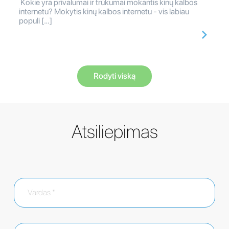
Kokie yra privalumai ir trūkumai mokantis kinų kalbos
internetu? Mokytis kinų kalbos internetu - vis labiau
populi […]
Rodyti viską
Atsiliepimas