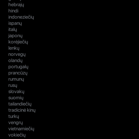
hebrajų
hindi
indoneziečių
ispanų
italų
japonų
korėjiečių
lenkų
norvegų
olandų
portugalų
prancūzų
rumunų
rusų
slovakų
suomių
tailandiečių
tradicinė kinų
turkų
vengrų
vietnamiečių
vokiečių