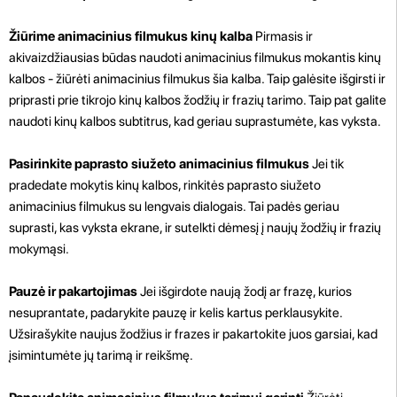
Žiūrime animacinius filmukus kinų kalba
Pirmasis ir
akivaizdžiausias būdas naudoti animacinius filmukus mokantis kinų
kalbos - žiūrėti animacinius filmukus šia kalba. Taip galėsite išgirsti ir
priprasti prie tikrojo kinų kalbos žodžių ir frazių tarimo. Taip pat galite
naudoti kinų kalbos subtitrus, kad geriau suprastumėte, kas vyksta.
Pasirinkite paprasto siužeto animacinius filmukus
Jei tik
pradedate mokytis kinų kalbos, rinkitės paprasto siužeto
animacinius filmukus su lengvais dialogais. Tai padės geriau
suprasti, kas vyksta ekrane, ir sutelkti dėmesį į naujų žodžių ir frazių
mokymąsi.
Pauzė ir pakartojimas
Jei išgirdote naują žodį ar frazę, kurios
nesuprantate, padarykite pauzę ir kelis kartus perklausykite.
Užsirašykite naujus žodžius ir frazes ir pakartokite juos garsiai, kad
įsimintumėte jų tarimą ir reikšmę.