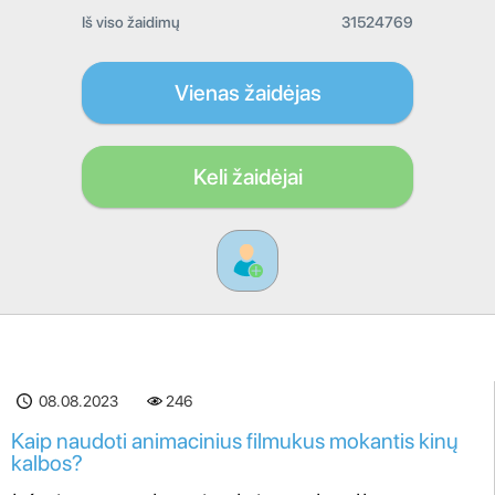
Iš viso žaidimų
31524769
Vienas žaidėjas
Keli žaidėjai
08.08.2023
246
Kaip naudoti animacinius filmukus mokantis kinų
kalbos?