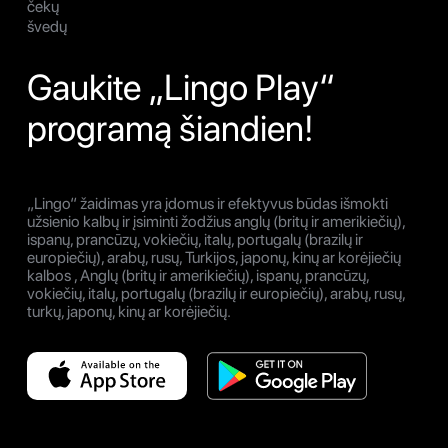
čekų
švedų
Gaukite „Lingo Play“
programą šiandien!
„Lingo“ žaidimas yra įdomus ir efektyvus būdas išmokti
užsienio kalbų ir įsiminti žodžius anglų (britų ir amerikiečių),
ispanų, prancūzų, vokiečių, italų, portugalų (brazilų ir
europiečių), arabų, rusų, Turkijos, japonų, kinų ar korėjiečių
kalbos , Anglų (britų ir amerikiečių), ispanų, prancūzų,
vokiečių, italų, portugalų (brazilų ir europiečių), arabų, rusų,
turkų, japonų, kinų ar korėjiečių.