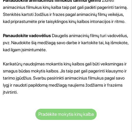
Panaudokite animacinius filmukus tarimui gerinti
Žiūrėti
animacinius filmukus kinų kalba taip pat gali padėti pagerinti tarimą.
Stenkitės kartoti žodžius ir frazes pagal animacinių filmų veikėjus,
kad priprastumėte prie taisyklingos kinų kalbos intonacijos ir ritmo.
Panaudokite vadovėlius
Daugelis animacinių filmų turi vadovėlius,
pvz. Naudokite šią medžiagą savo darbe ir kartokite tai, ką išmokote,
kad ilgam įsimintumėte.
Karikatūrų naudojimas mokantis kinų kalbos gali būti veiksmingas ir
smagus būdas mokytis kalbos. Jis taip pat gali pagerinti klausymo ir
tarimo įgūdžius. Svarbu pasirinkti animacinius filmukus pagal savo
lygį ir naudoti papildomą medžiagą naujiems žodžiams ir frazėms
įtvirtinti.
Pradėkite mokytis kinų kalba