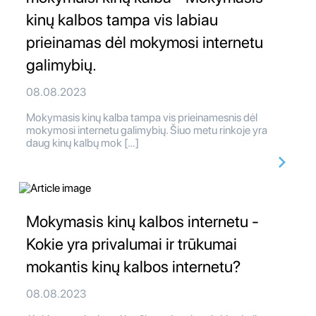
kinų kalbos tampa vis labiau
prieinamas dėl mokymosi internetu
galimybių.
08.08.2023
Mokymasis kinų kalba tampa vis prieinamesnis dėl
mokymosi internetu galimybių. Šiuo metu rinkoje yra
daug kinų kalbų mok […]
Mokymasis kinų kalbos internetu -
Kokie yra privalumai ir trūkumai
mokantis kinų kalbos internetu?
08.08.2023