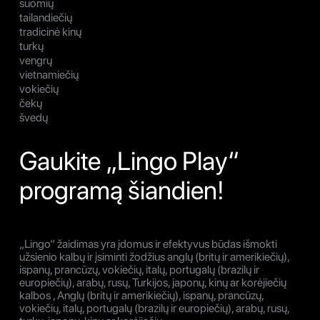
suomių
tailandiečių
tradicinė kinų
turkų
vengrų
vietnamiečių
vokiečių
čekų
švedų
Gaukite „Lingo Play“
programą šiandien!
„Lingo“ žaidimas yra įdomus ir efektyvus būdas išmokti
užsienio kalbų ir įsiminti žodžius anglų (britų ir amerikiečių),
ispanų, prancūzų, vokiečių, italų, portugalų (brazilų ir
europiečių), arabų, rusų, Turkijos, japonų, kinų ar korėjiečių
kalbos , Anglų (britų ir amerikiečių), ispanų, prancūzų,
vokiečių, italų, portugalų (brazilų ir europiečių), arabų, rusų,