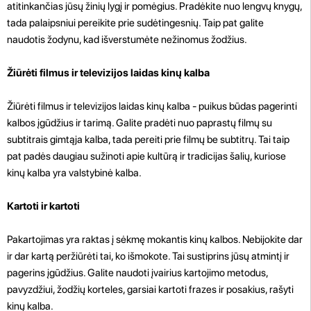
atitinkančias jūsų žinių lygį ir pomėgius. Pradėkite nuo lengvų knygų,
tada palaipsniui pereikite prie sudėtingesnių. Taip pat galite
naudotis žodynu, kad išverstumėte nežinomus žodžius.
Žiūrėti filmus ir televizijos laidas kinų kalba
Žiūrėti filmus ir televizijos laidas kinų kalba - puikus būdas pagerinti
kalbos įgūdžius ir tarimą. Galite pradėti nuo paprastų filmų su
subtitrais gimtąja kalba, tada pereiti prie filmų be subtitrų. Tai taip
pat padės daugiau sužinoti apie kultūrą ir tradicijas šalių, kuriose
kinų kalba yra valstybinė kalba.
Kartoti ir kartoti
Pakartojimas yra raktas į sėkmę mokantis kinų kalbos. Nebijokite dar
ir dar kartą peržiūrėti tai, ko išmokote. Tai sustiprins jūsų atmintį ir
pagerins įgūdžius. Galite naudoti įvairius kartojimo metodus,
pavyzdžiui, žodžių korteles, garsiai kartoti frazes ir posakius, rašyti
kinų kalba.