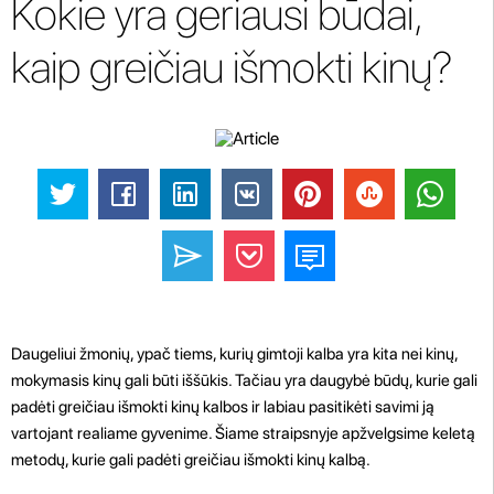
Kokie yra geriausi būdai,
kaip greičiau išmokti kinų?
Daugeliui žmonių, ypač tiems, kurių gimtoji kalba yra kita nei kinų,
mokymasis kinų gali būti iššūkis. Tačiau yra daugybė būdų, kurie gali
padėti greičiau išmokti kinų kalbos ir labiau pasitikėti savimi ją
vartojant realiame gyvenime. Šiame straipsnyje apžvelgsime keletą
metodų, kurie gali padėti greičiau išmokti kinų kalbą.