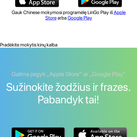
Gauk Chinese mokymosi programėlę LinGo Play iš
Apple
Store
arba
Google Play
Pradėkite mokytis kinų kalba
Galima įsigyti „Apple Store“ ar „Google Play“
Sužinokite žodžius ir frazes.
Pabandyk tai!