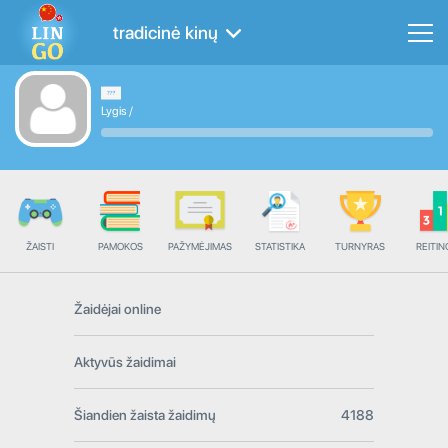
tradicinė kinų
Lygis
/
ŽAISTI
PAMOKOS
PAŽYMĖJIMAS
STATISTIKA
TURNYRAS
REITIN
Žaidėjai online
Aktyvūs žaidimai
Šiandien žaista žaidimų
4188