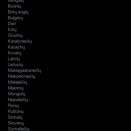
Bengalų
Bosnių
Britų anglų
Bulgarų
Dari
Estų
Gruzinų
Kataloniečių
Kazachų
Kroatų
Latvių
Lietuvių
Madagaskariečių
Makedoniečių
Malajiečių
Mjanmų
Mongolų
Nepaliečių
Persų
Puštūnų
Sinhalų
Slovėnų
Somaliečių