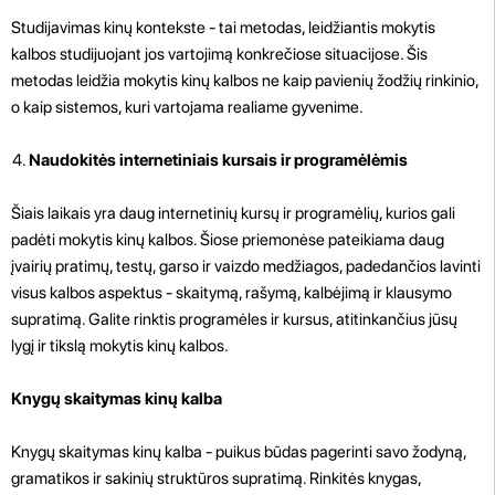
Studijavimas kinų kontekste - tai metodas, leidžiantis mokytis
kalbos studijuojant jos vartojimą konkrečiose situacijose. Šis
metodas leidžia mokytis kinų kalbos ne kaip pavienių žodžių rinkinio,
o kaip sistemos, kuri vartojama realiame gyvenime.
Naudokitės internetiniais kursais ir programėlėmis
Šiais laikais yra daug internetinių kursų ir programėlių, kurios gali
padėti mokytis kinų kalbos. Šiose priemonėse pateikiama daug
įvairių pratimų, testų, garso ir vaizdo medžiagos, padedančios lavinti
visus kalbos aspektus - skaitymą, rašymą, kalbėjimą ir klausymo
supratimą. Galite rinktis programėles ir kursus, atitinkančius jūsų
lygį ir tikslą mokytis kinų kalbos.
Knygų skaitymas kinų kalba
Knygų skaitymas kinų kalba - puikus būdas pagerinti savo žodyną,
gramatikos ir sakinių struktūros supratimą. Rinkitės knygas,