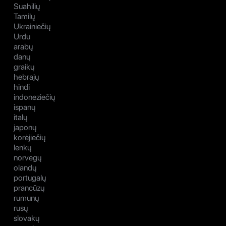
Suahilių
Tamilų
Ukrainiečių
Urdu
arabų
danų
graikų
hebrajų
hindi
indoneziečių
ispanų
italų
japonų
korėjiečių
lenkų
norvegų
olandų
portugalų
prancūzų
rumunų
rusų
slovakų