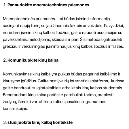
Panaudokite mnemotechnines priemones
Mnemotechninės priemonės - tai būdas įsiminti informaciją
susiejant naują turinį su jau žinomais faktais ar vaizdais. Pavyzdžiui,
norėdami įsiminti kinų kalbos žodžius, galite naudoti asociacijas su
paveikslėliais, melodijomis, skaičiais ir pan. Šis metodas gali padėti
greičiau ir veiksmingiau įsiminti naujus kinų kalbos žodžius ir frazes.
Komunikuokite kinų kalba
Komunikavimas kinų kalba yra puikus būdas pagerinti kalbėjimo ir
klausymo įgūdžius. Galite rasti įvairių internetinių platformų, kuriose
galite bendrauti su gimtakalbiais arba kitais kinų kalbos studentais.
Bendraudami kinų kalba padėsite patobulinti tarimą, praplėsti
žodyną, išmokti vartoti kinų kalbos posakius ir gramatines
konstrukcijas.
studijuokite kinų kalbą kontekste