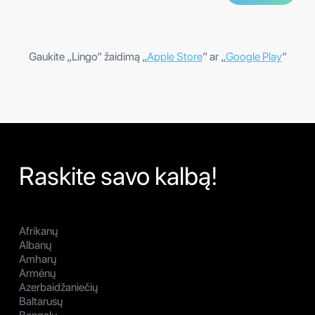
Gaukite „Lingo“ žaidimą „
Apple Store
“ ar „
Google Play
“
Raskite savo kalbą!
Afrikanų
Albanų
Amharų
Armėnų
Azerbaidžaniečių
Baltarusų