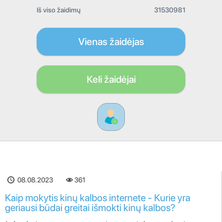
Iš viso žaidimų
31530981
Vienas žaidėjas
Keli žaidėjai
08.08.2023
361
Kaip mokytis kinų kalbos internete - Kurie yra
geriausi būdai greitai išmokti kinų kalbos?