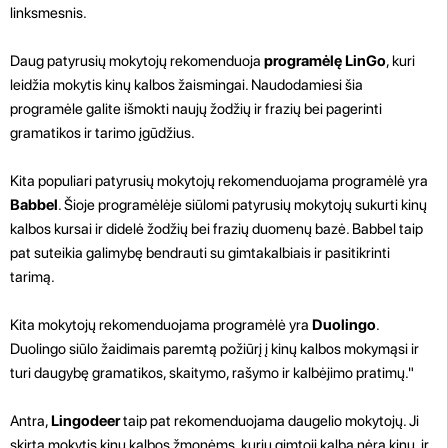
linksmesnis.
Daug patyrusių mokytojų rekomenduoja
programėlę LinGo
, kuri
leidžia mokytis kinų kalbos žaismingai. Naudodamiesi šia
programėle galite išmokti naujų žodžių ir frazių bei pagerinti
gramatikos ir tarimo įgūdžius.
Kita populiari patyrusių mokytojų rekomenduojama programėlė yra
Babbel
. Šioje programėlėje siūlomi patyrusių mokytojų sukurti kinų
kalbos kursai ir didelė žodžių bei frazių duomenų bazė. Babbel taip
pat suteikia galimybę bendrauti su gimtakalbiais ir pasitikrinti
tarimą.
Kita mokytojų rekomenduojama programėlė yra
Duolingo
.
Duolingo siūlo žaidimais paremtą požiūrį į kinų kalbos mokymąsi ir
turi daugybę gramatikos, skaitymo, rašymo ir kalbėjimo pratimų."
Antra,
Lingodeer
taip pat rekomenduojama daugelio mokytojų. Ji
skirta mokytis kinų kalbos žmonėms, kurių gimtoji kalba nėra kinų, ir