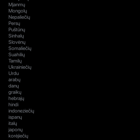
Mjanmų
Mongolų
Nepaliečių
Persų
Puštūnų
Sinhalų
Slovėnų
Somaliečių
Suahilių
Tamilų
Ukrainiečių
Urdu
arabų
danų
graikų
hebrajų
hindi
indoneziečių
ispanų
italų
japonų
korėjiečių