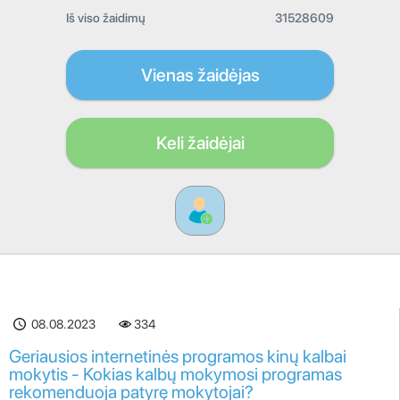
Iš viso žaidimų
31528609
Vienas žaidėjas
Keli žaidėjai
08.08.2023
334
Geriausios internetinės programos kinų kalbai
mokytis - Kokias kalbų mokymosi programas
rekomenduoja patyrę mokytojai?