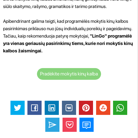
siūlo skaitymo, rašymo, gramatikos ir tarimo pratimus.
Apibendrinant galima teigti, kad programėlės mokytis kinų kalbos
pasirinkimas priklauso nuo jūsų individualių poreikių ir pageidavimų.
Tačiau, kaip rekomenduoja patyrę mokytojai,
"LinGo" programėlė
yra vienas geriausių pasirinkimų tiems, kurie nori mokytis kinų
kalbos žaismingai.
Pradėkite mokytis kinų kalba