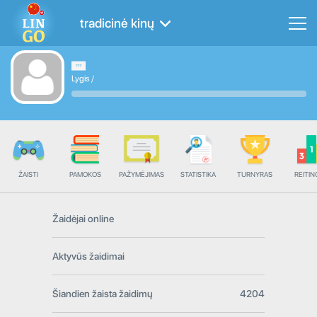
tradicinė kinų
Lygis
/
ŽAISTI
PAMOKOS
PAŽYMĖJIMAS
STATISTIKA
TURNYRAS
REITIN
Žaidėjai online
Aktyvūs žaidimai
Šiandien žaista žaidimų
4204