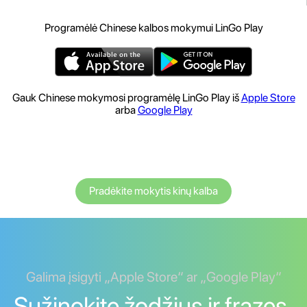
Programėlė Chinese kalbos mokymui LinGo Play
Gauk Chinese mokymosi programėlę LinGo Play iš
Apple Store
arba
Google Play
Pradėkite mokytis kinų kalba
Galima įsigyti „Apple Store“ ar „Google Play“
Sužinokite žodžius ir frazes.