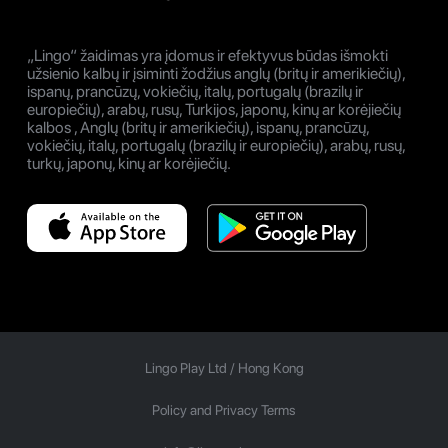
„Lingo“ žaidimas yra įdomus ir efektyvus būdas išmokti
užsienio kalbų ir įsiminti žodžius anglų (britų ir amerikiečių),
ispanų, prancūzų, vokiečių, italų, portugalų (brazilų ir
europiečių), arabų, rusų, Turkijos, japonų, kinų ar korėjiečių
kalbos , Anglų (britų ir amerikiečių), ispanų, prancūzų,
vokiečių, italų, portugalų (brazilų ir europiečių), arabų, rusų,
turkų, japonų, kinų ar korėjiečių.
Lingo Play Ltd /
Hong Kong
Policy and Privacy Terms