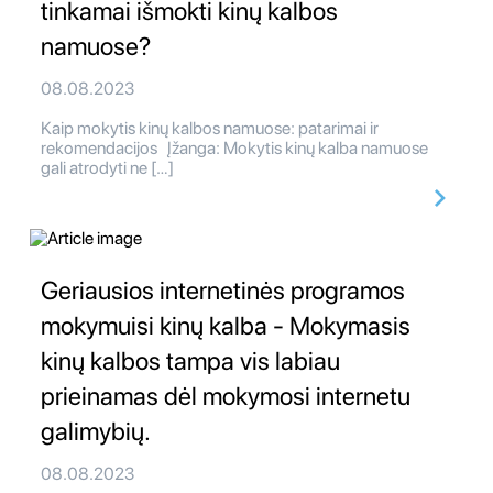
tinkamai išmokti kinų kalbos
namuose?
08.08.2023
Kaip mokytis kinų kalbos namuose: patarimai ir
rekomendacijos Įžanga: Mokytis kinų kalba namuose
gali atrodyti ne […]
Geriausios internetinės programos
mokymuisi kinų kalba - Mokymasis
kinų kalbos tampa vis labiau
prieinamas dėl mokymosi internetu
galimybių.
08.08.2023