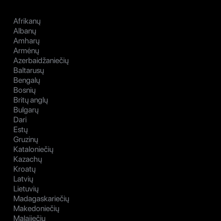
Afrikanų
Albanų
Amharų
Armėnų
Azerbaidžaniečių
Baltarusų
Bengalų
Bosnių
Britų anglų
Bulgarų
Dari
Estų
Gruzinų
Kataloniečių
Kazachų
Kroatų
Latvių
Lietuvių
Madagaskariečių
Makedoniečių
Malajiečių