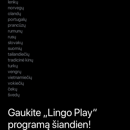
lenkų
norvegų
olandų
portugalų
prancūzų
rumunų
rusų
slovakų
suomių
tailandiečių
tradicinė kinų
turkų
vengrų
vietnamiečių
vokiečių
čekų
švedų
Gaukite „Lingo Play“
programą šiandien!