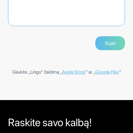
Gaukite „Lingo“ žaidimą „
Apple Store
“ ar „
Google Play
“
Raskite savo kalbą!