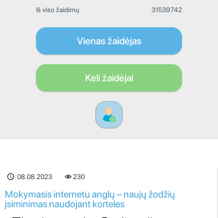
Iš viso žaidimų
31539742
Vienas žaidėjas
Keli žaidėjai
08.08.2023
230
Mokymasis internetu anglų – naujų žodžių
įsiminimas naudojant korteles