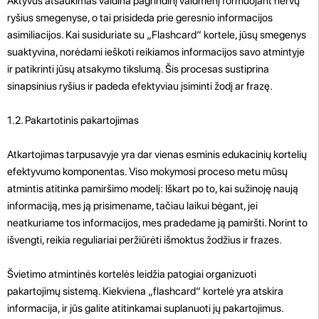
Aktyvus atšaukimas vaidina pagrindinį vaidmenį formuojant nervų
ryšius smegenyse, o tai prisideda prie geresnio informacijos
asimiliacijos. Kai susiduriate su „Flashcard“ kortele, jūsų smegenys
suaktyvina, norėdami ieškoti reikiamos informacijos savo atmintyje
ir patikrinti jūsų atsakymo tikslumą. Šis procesas sustiprina
sinapsinius ryšius ir padeda efektyviau įsiminti žodį ar frazę.
1.2. Pakartotinis pakartojimas
Atkartojimas tarpusavyje yra dar vienas esminis edukacinių kortelių
efektyvumo komponentas. Viso mokymosi proceso metu mūsų
atmintis atitinka pamiršimo modelį: Iškart po to, kai sužinoję naują
informaciją, mes ją prisimename, tačiau laikui bėgant, jei
neatkuriame tos informacijos, mes pradedame ją pamiršti. Norint to
išvengti, reikia reguliariai peržiūrėti išmoktus žodžius ir frazes.
Švietimo atmintinės kortelės leidžia patogiai organizuoti
pakartojimų sistemą. Kiekviena „flashcard“ kortelė yra atskira
informacija, ir jūs galite atitinkamai suplanuoti jų pakartojimus.