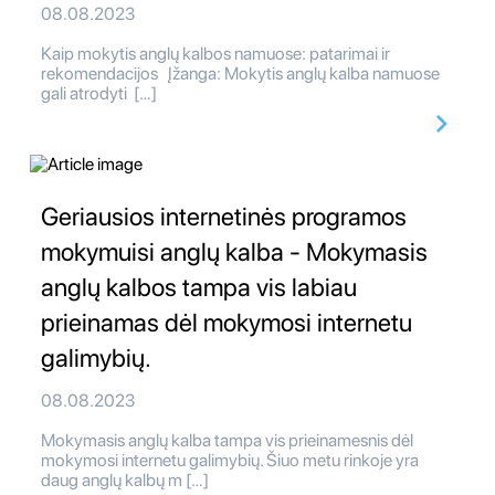
08.08.2023
Kaip mokytis anglų kalbos namuose: patarimai ir
rekomendacijos Įžanga: Mokytis anglų kalba namuose
gali atrodyti […]
Geriausios internetinės programos
mokymuisi anglų kalba - Mokymasis
anglų kalbos tampa vis labiau
prieinamas dėl mokymosi internetu
galimybių.
08.08.2023
Mokymasis anglų kalba tampa vis prieinamesnis dėl
mokymosi internetu galimybių. Šiuo metu rinkoje yra
daug anglų kalbų m […]