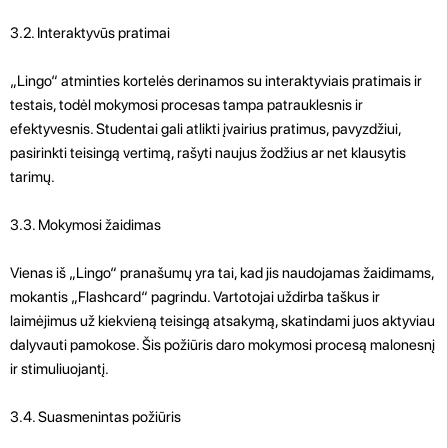
3.2. Interaktyvūs pratimai
„Lingo“ atminties kortelės derinamos su interaktyviais pratimais ir
testais, todėl mokymosi procesas tampa patrauklesnis ir
efektyvesnis. Studentai gali atlikti įvairius pratimus, pavyzdžiui,
pasirinkti teisingą vertimą, rašyti naujus žodžius ar net klausytis
tarimų.
3.3. Mokymosi žaidimas
Vienas iš „Lingo“ pranašumų yra tai, kad jis naudojamas žaidimams,
mokantis „Flashcard“ pagrindu. Vartotojai uždirba taškus ir
laimėjimus už kiekvieną teisingą atsakymą, skatindami juos aktyviau
dalyvauti pamokose. Šis požiūris daro mokymosi procesą malonesnį
ir stimuliuojantį.
3.4. Suasmenintas požiūris