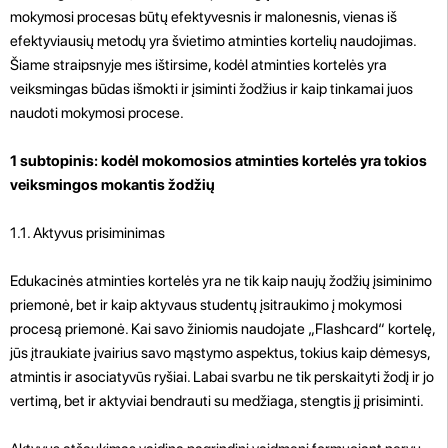
mokymosi procesas būtų efektyvesnis ir malonesnis, vienas iš
efektyviausių metodų yra švietimo atminties kortelių naudojimas.
Šiame straipsnyje mes ištirsime, kodėl atminties kortelės yra
veiksmingas būdas išmokti ir įsiminti žodžius ir kaip tinkamai juos
naudoti mokymosi procese.
1 subtopinis: kodėl mokomosios atminties kortelės yra tokios
veiksmingos mokantis žodžių
1.1. Aktyvus prisiminimas
Edukacinės atminties kortelės yra ne tik kaip naujų žodžių įsiminimo
priemonė, bet ir kaip aktyvaus studentų įsitraukimo į mokymosi
procesą priemonė. Kai savo žiniomis naudojate „Flashcard“ kortelę,
jūs įtraukiate įvairius savo mąstymo aspektus, tokius kaip dėmesys,
atmintis ir asociatyvūs ryšiai. Labai svarbu ne tik perskaityti žodį ir jo
vertimą, bet ir aktyviai bendrauti su medžiaga, stengtis jį prisiminti.