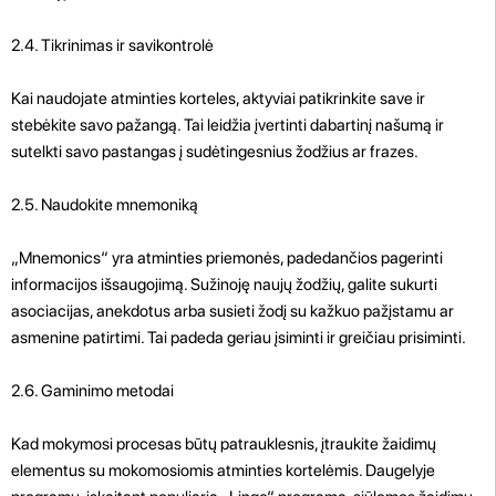
2.4. Tikrinimas ir savikontrolė
Kai naudojate atminties korteles, aktyviai patikrinkite save ir
stebėkite savo pažangą. Tai leidžia įvertinti dabartinį našumą ir
sutelkti savo pastangas į sudėtingesnius žodžius ar frazes.
2.5. Naudokite mnemoniką
„Mnemonics“ yra atminties priemonės, padedančios pagerinti
informacijos išsaugojimą. Sužinoję naujų žodžių, galite sukurti
asociacijas, anekdotus arba susieti žodį su kažkuo pažįstamu ar
asmenine patirtimi. Tai padeda geriau įsiminti ir greičiau prisiminti.
2.6. Gaminimo metodai
Kad mokymosi procesas būtų patrauklesnis, įtraukite žaidimų
elementus su mokomosiomis atminties kortelėmis. Daugelyje