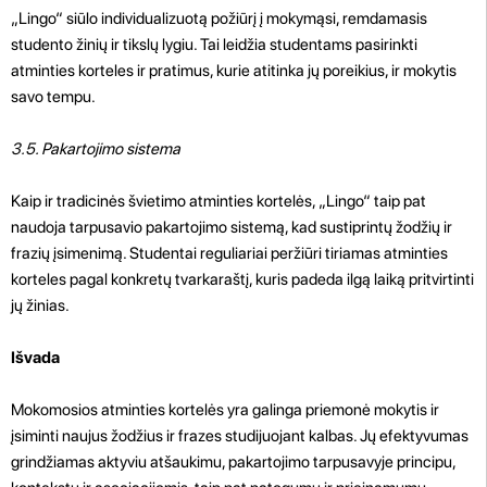
„Lingo“ siūlo individualizuotą požiūrį į mokymąsi, remdamasis
studento žinių ir tikslų lygiu. Tai leidžia studentams pasirinkti
atminties korteles ir pratimus, kurie atitinka jų poreikius, ir mokytis
savo tempu.
3.5. Pakartojimo sistema
Kaip ir tradicinės švietimo atminties kortelės, „Lingo“ taip pat
naudoja tarpusavio pakartojimo sistemą, kad sustiprintų žodžių ir
frazių įsimenimą. Studentai reguliariai peržiūri tiriamas atminties
korteles pagal konkretų tvarkaraštį, kuris padeda ilgą laiką pritvirtinti
jų žinias.
Išvada
Mokomosios atminties kortelės yra galinga priemonė mokytis ir
įsiminti naujus žodžius ir frazes studijuojant kalbas. Jų efektyvumas
grindžiamas aktyviu atšaukimu, pakartojimo tarpusavyje principu,