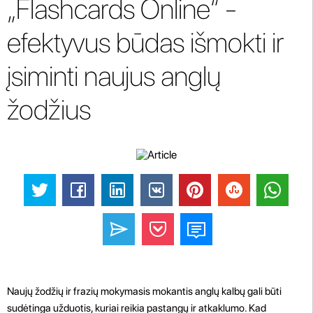
„Flashcards Online“ -
efektyvus būdas išmokti ir
įsiminti naujus anglų
žodžius
Naujų žodžių ir frazių mokymasis mokantis anglų kalbų gali būti
sudėtinga užduotis, kuriai reikia pastangų ir atkaklumo. Kad