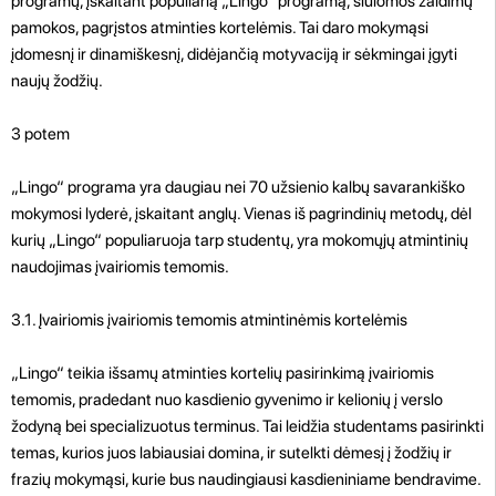
programų, įskaitant populiarią „Lingo“ programą, siūlomos žaidimų
pamokos, pagrįstos atminties kortelėmis. Tai daro mokymąsi
įdomesnį ir dinamiškesnį, didėjančią motyvaciją ir sėkmingai įgyti
naujų žodžių.
3 potem
„Lingo“ programa yra daugiau nei 70 užsienio kalbų savarankiško
mokymosi lyderė, įskaitant anglų. Vienas iš pagrindinių metodų, dėl
kurių „Lingo“ populiaruoja tarp studentų, yra mokomųjų atmintinių
naudojimas įvairiomis temomis.
3.1. Įvairiomis įvairiomis temomis atmintinėmis kortelėmis
„Lingo“ teikia išsamų atminties kortelių pasirinkimą įvairiomis
temomis, pradedant nuo kasdienio gyvenimo ir kelionių į verslo
žodyną bei specializuotus terminus. Tai leidžia studentams pasirinkti
temas, kurios juos labiausiai domina, ir sutelkti dėmesį į žodžių ir
frazių mokymąsi, kurie bus naudingiausi kasdieniniame bendravime.