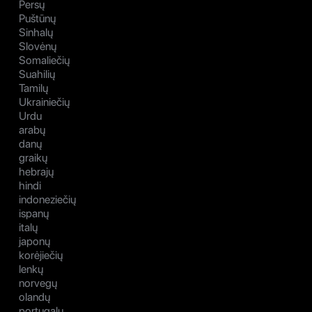
Persų
Puštūnų
Sinhalų
Slovėnų
Somaliečių
Suahilių
Tamilų
Ukrainiečių
Urdu
arabų
danų
graikų
hebrajų
hindi
indoneziečių
ispanų
italų
japonų
korėjiečių
lenkų
norvegų
olandų
portugalų