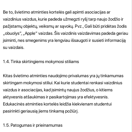
Be to, švietimo atminties kortelės gali apimti asociacijas ar
vaizdinius vaizdus, ​​kurie padeda užmegzti ryšį tarp naujo žodžio ir
pažįstamų objektų, veiksmų ar sąvokų. Pvz., Gali būti pridėtas žodis
„obuolys“, „Apple“ vaizdas. Šis vaizdinis vaizdavimas padeda geriau
įsiminti, nes smegenims yra lengviau išsaugoti ir susieti informaciją
su vaizdais.
1.4. Tinka skirtingiems mokymosi stiliams
Kitas švietimo atminties naudojimo privalumas yra jų tinkamumas
skirtingam mokymosi stiliui. Kai kurie studentai renkasi vaizdinius
vaizdus ir asociacijas, kad įsimintų naujus žodžius, o kitiems
aktyvesnis atšaukimas ir pasikartojimas yra efektyvesnis.
Edukacinės atminties kortelės leidžia kiekvienam studentui
pasirinkti geriausią jiems tinkamą požiūrį.
1.5. Patogumas ir prieinamumas