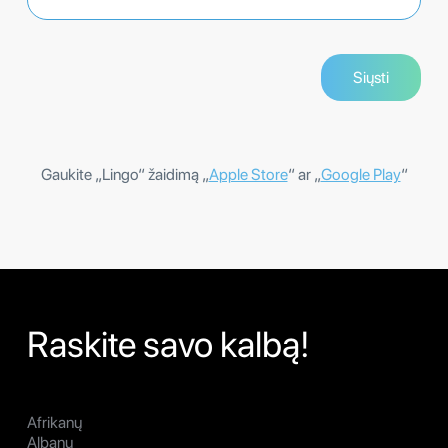
Gaukite „Lingo“ žaidimą „
Apple Store
“ ar „
Google Play
“
Raskite savo kalbą!
Afrikanų
Albanų