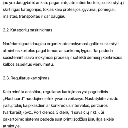
jau yra daugybė iš anksto pagamintų atminties kortelių, suskirstytų į
skirtingas kategorijas, tokias kaip profesijos, gyvūnai, pomėgiai,
maistas, transportas ir dar daugiau.
2.2. Kategorijų pasirinkimas
Norėdami gauti daugiau organizuoto mokymosi, galite suskirstyti
atminties korteles pagal temas ar sunkumų lygius. Tai padeda
susisteminti savo mokymosi procesą ir sutelkti dėmesį į konkrečius
kalbos aspektus vienu metu.
2.3. Reguliarus kartojimas
Kaip minėta anksčiau, reguliarus kartojimas yra pagrindinis
„Flashcard“ naudojimo efektyvumo veiksnys. Nustatykite vaizdo
įrašų, tokių kaip kasdien ar konkrečius intervalus, peržiūros
tvarkaraštį (pvz., Po 1 dienos, 3 dienų, 1 savaičių ir kt.). Ši
pakartojimo sistema padeda sustiprinti žodžius jūsų ilgalaikėje
atmintyje.