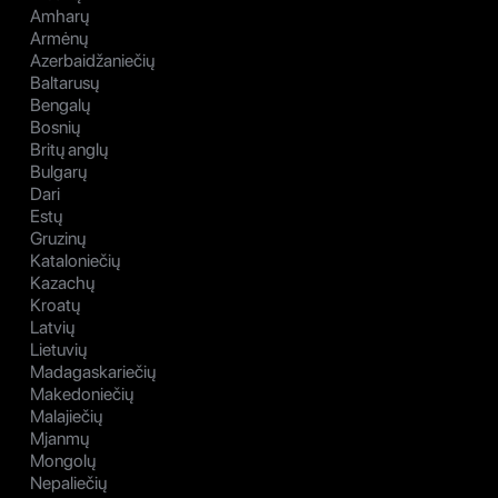
Amharų
Armėnų
Azerbaidžaniečių
Baltarusų
Bengalų
Bosnių
Britų anglų
Bulgarų
Dari
Estų
Gruzinų
Kataloniečių
Kazachų
Kroatų
Latvių
Lietuvių
Madagaskariečių
Makedoniečių
Malajiečių
Mjanmų
Mongolų
Nepaliečių