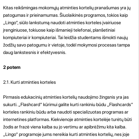
Kitas reikšmingas mokomųjų atminties kortelių pranašumas yra jų
patogumas ir prieinamumas. Šiuolaikinės programos, tokios kaip
„Lingo“, siūlo lankstumą naudoti atminties korteles įvairiuose
įrenginiuose, tokiuose kaip išmanieji telefonai, planšetiniai
kompiuteriai ir kompiuteriai. Tai leidžia studentams išmokti naujų
žodžių savo patogumu ir vietoje, todėl mokymosi procesas tampa
daug lankstesnis ir efektyvesnis.
2 potem
2.1. Kurti atminties korteles
Pirmasis edukacinių atminties kortelių naudojimo žingsnis yra jas
sukurti. „Flashcard“ kūrimui galite kurti rankiniu būdu „Flashcards“
korteles rankiniu būdu arba naudoti specializuotas programas ar
internetines platformas. Kiekvienoje atminties kortelėje turėtų būti
žodis ar frazė viena kalba su jo vertimu ar apibrėžimu kita kalba.
„Lingo“ programoje jums nereikia kurti atminties kortelių, nes joje