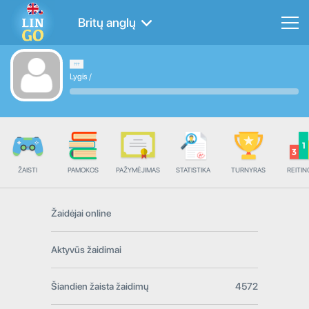
Britų anglų
Lygis
/
ŽAISTI
PAMOKOS
PAŽYMĖJIMAS
STATISTIKA
TURNYRAS
REITIN
Žaidėjai online
Aktyvūs žaidimai
Šiandien žaista žaidimų
4572