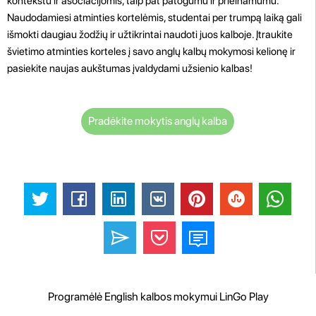
kontekstu ir asociacijomis, taip pat patogumu ir prieinamumu.
Naudodamiesi atminties kortelėmis, studentai per trumpą laiką gali
išmokti daugiau žodžių ir užtikrintai naudoti juos kalboje. Įtraukite
švietimo atminties korteles į savo anglų kalbų mokymosi kelionę ir
pasiekite naujas aukštumas įvaldydami užsienio kalbas!
Pradėkite mokytis anglų kalba
Programėlė English kalbos mokymui LinGo Play