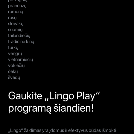
prancūzų
rumunų
rusų
slovakų
suomių
tailandiečių
tradicinė kinų
turkų
vengrų
vietnamiečių
vokiečių
čekų
švedų
Gaukite „Lingo Play“
programą šiandien!
„Lingo“ žaidimas yra įdomus ir efektyvus būdas išmokti