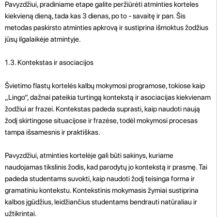
Pavyzdžiui, pradiniame etape galite peržiūrėti atminties korteles
kiekvieną dieną, tada kas 3 dienas, po to - savaitę ir pan. Šis
metodas paskirsto atminties apkrovą ir sustiprina išmoktus žodžius
jūsų ilgalaikėje atmintyje.
1.3. Kontekstas ir asociacijos
Švietimo flastų kortelės kalbų mokymosi programose, tokiose kaip
„Lingo“, dažnai pateikia turtingą kontekstą ir asociacijas kiekvienam
žodžiui ar frazei. Kontekstas padeda suprasti, kaip naudoti naują
žodį skirtingose ​​situacijose ir frazėse, todėl mokymosi procesas
tampa išsamesnis ir praktiškas.
Pavyzdžiui, atminties kortelėje gali būti sakinys, kuriame
naudojamas tikslinis žodis, kad parodytų jo kontekstą ir prasmę. Tai
padeda studentams suvokti, kaip naudoti žodį teisinga forma ir
gramatiniu kontekstu. Kontekstinis mokymasis žymiai sustiprina
kalbos įgūdžius, leidžiančius studentams bendrauti natūraliau ir
užtikrintai.