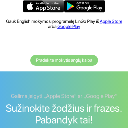
Gauk English mokymosi programėlę LinGo Play iš
Apple Store
arba
Google Play
Pradėkite mokytis anglų kalba
Galima įsigyti „Apple Store“ ar „Google Play“
Sužinokite žodžius ir frazes.
Pabandyk tai!