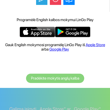
Programėlė English kalbos mokymui LinGo Play
Gauk English mokymosi programėlę LinGo Play iš
Apple Store
arba
Google Play
Pradėkite mokytis anglų kalba
Galima įsigyti „Apple Store“ ar „Google Play“