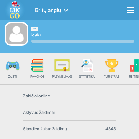
Britų anglų
Lygis
/
ŽAISTI
PAMOKOS
PAŽYMĖJIMAS
STATISTIKA
TURNYRAS
REITIN
Žaidėjai online
Aktyvūs žaidimai
Šiandien žaista žaidimų
4343