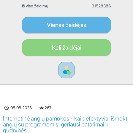
Iš viso žaidimų
31528386
Vienas žaidėjas
Keli žaidėjai
08.08.2023
267
Internetinė anglų pamokos - kaip efektyviai išmokti
anglų su programomis: geriausi patarimai ir
gudrybės