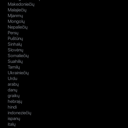
Makedoniečių
Malajiečių
Mjanmų
Mongolų
Nepaliečių
Persų
Puštūnų
Sinhalų
Slovėnų
Somaliečių
Suahilių
Tamilų
Ukrainiečių
Urdu
arabų
danų
graikų
hebrajų
hindi
indoneziečių
ispanų
italų