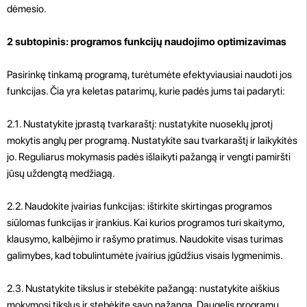
dėmesio.
2 subtopinis: programos funkcijų naudojimo optimizavimas
Pasirinkę tinkamą programą, turėtumėte efektyviausiai naudoti jos
funkcijas. Čia yra keletas patarimų, kurie padės jums tai padaryti:
2.1. Nustatykite įprastą tvarkaraštį: nustatykite nuoseklų įprotį
mokytis anglų per programą. Nustatykite sau tvarkaraštį ir laikykitės
jo. Reguliarus mokymasis padės išlaikyti pažangą ir vengti pamiršti
jūsų uždengtą medžiagą.
2.2. Naudokite įvairias funkcijas: ištirkite skirtingas programos
siūlomas funkcijas ir įrankius. Kai kurios programos turi skaitymo,
klausymo, kalbėjimo ir rašymo pratimus. Naudokite visas turimas
galimybes, kad tobulintumėte įvairius įgūdžius visais lygmenimis.
2.3. Nustatykite tikslus ir stebėkite pažangą: nustatykite aiškius
mokymosi tikslus ir stebėkite savo pažangą. Daugelis programų