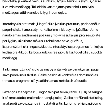
biblioteką, įskaitant įvairius sunkumų lygius, teminius skyrius, garso
ir vaizdo medžiagą. Tai leidžia vartotojams pasirinkti ir mokytis
medžiagos, atitinkančios jų lygį ir pomėgius.
Interaktyvūs pratimai: „Lingo“ siūlo įvairius pratimus, padedančius
pagerinti skaitymo, rašymo, kalbėjimo ir klausymo įgūdžius. Jame
naudojamas žaidžiamas požiūris į mokymąsi, kai jūs progresuojate
per lygius, uždirbate taškus ir tobulinate savo įgūdžius,
išsprendžiant skirtingas užduotis. Interaktyvios programos funkcijos
leidžia praktikuoti kalbos įgūdžius realiuoju laiku, todėl giliau suvokti
medžiagą.
Tinkinimas: „Lingo“ siūlo galimybę pritaikyti savo mokymąsi pagal
savo poreikius ir tikslus. Galite pasirinkti konkrečias dominančias
temas, o programa siūlys atitinkamas korteles ir užduotis.
Pažangos stebėjimas: „Lingo“ taip pat teikia įrankius jūsų pažangos
ir sėkmės stebėjimui mokant anglų kalbą. Galite peržiūrėti statistiką,
analizuoti savo pažangą ir nustatyti sritis, kurioms reikia papildomo