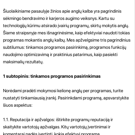
Šiuolaikiniame pasaulyje žinios apie anglų kalba yra pagrindinis
sėkmingo bendravimo ir karjeros augimo veiksnys. Kartu su
technologijų kūrimu atsirado įvairių programų, skirtų mokytis anglų.
Šiame straipsnyje mes išnagrinėsime, kaip efektyviai naudoti tokias
programas mokantis anglų kalbų. Mes apžvelgsime tris pagrindinius
subtilumus: tinkamos programos pasirinkimą, programos funkcijų
naudojimo optimizavimą ir praktinius patarimus, kaip pasiekti
maksimalių rezultatų.
1 subtopinis: tinkamos programos pasirinkimas
Norėdami pradėti mokymosi kelionę anglų per programas, turite
nustatyti tinkamiausią įrankį. Pasirinkdami programą, apsvarstykite
šiuos aspektus:
1.1. Reputacija ir apžvalgos: ištirkite programų reputaciją ir
skaitykite vartotojų apžvalgas. Kitų vartotojų įvertinimai ir
komentarai padės įvertinti, kokia efektyvi programa.