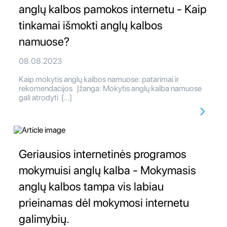
anglų kalbos pamokos internetu - Kaip
tinkamai išmokti anglų kalbos
namuose?
08.08.2023
Kaip mokytis anglų kalbos namuose: patarimai ir
rekomendacijos Įžanga: Mokytis anglų kalba namuose
gali atrodyti […]
Geriausios internetinės programos
mokymuisi anglų kalba - Mokymasis
anglų kalbos tampa vis labiau
prieinamas dėl mokymosi internetu
galimybių.