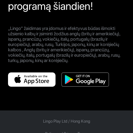
programą šiandien!
„Lingo“ žaidimas yra įdomus ir efektyvus būdas išmokti
užsienio kalbų ir įsiminti žodžius anglų (britų ir amerikiečių),
ispanų, prancūzų, vokiečių, italų, portugalų (brazilų ir
europiečių), arabų, rusų, Turkijos, japonų, kinų ar korėjiečių
kalbos , Anglų (britų ir amerikiečių), ispanų, prancūzų,
vokiečių, italų, portugalų (brazilų ir europiečių), arabų, rusų,
turkų, japonų, kinų ar korėjiečių.
Lingo Play Ltd /
Hong Kong