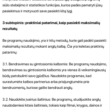
siūlo stebėjimo ir statistikos funkcijas, kurios padės pamatyti jūsų
pasiekimus ir motyvuoti save pasiekti kitą lygį.
3 subtopinis: praktiniai patarimai, kaip pasiekti maksimalių
rezultatų
Be programų naudojimo, yra ir kitų metodų, kurie gali padėti pasiekti
maksimalių rezultatų mokant anglų kalbą. Čia yra keletas praktinių
patarimų:
3.1. Bendravimas su gimtosiomis kalbomis: Be programų naudojimo,
bendravimas su gimtosiomis kalbomis yra vienas iš veiksmingiausių
būdų patobulinti savo įgūdžius. Naudokite programas, kad
surastumėte kalbos partnerius arba prisijungtumėte prie
bendruomenių, kuriose galite bendrauti anglų.
3.2. Naudokite įvairius šaltinius: Be programų, studijuokite anglų
naudodamiesi kitais šaltiniais, tokiais kaip filmai, knygos, dainos ir