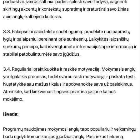
podcast'ai. Įvairūs šaltiniai padės išplėsti savo žodyną, pagerinti
skirtingų akcentų ir kontekstų supratimą ir praturtinti savo žinias
apie anglų-kalbėjimo kultūras.
3.3. Palaipsniui padidinkite sudėtingumą: pradėkite nuo paprastų
lygių ir palaipsniui pereinant prie sunkesnių. Laikykitės laipsniškų
sunkumų principo, kad išvengtumėte informacijos apie informaciją ir
stabiliai patobulintumėte savo įgūdžius.
3.4. Reguliariai praktikuokite ir raskite motyvaciją: Mokymasis anglų
yra ilgalaikis procesas, todėl svarbu rasti motyvaciją ir paskatą tęsti.
Nustatykite sau mažus tikslus ir apdovanokite save už pasiekimus.
Atminkite, kad kiekvienas žingsnis priartina jus prie kalbos
mokėjimo.
Išvada:
Programų naudojimas mokymosi anglų tapo populiariu ir veiksmingu
būdu ugdyti komunikacijos įgūdžius anglų. Pasirinkus tinkamą