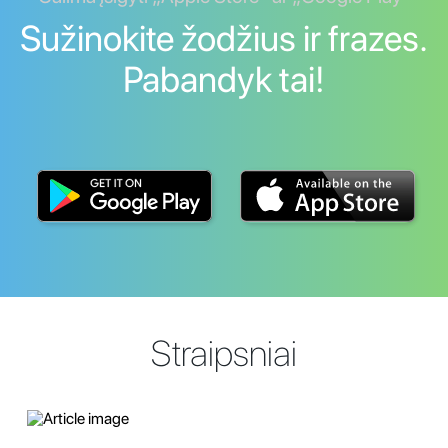
Sužinokite žodžius ir frazes.
Pabandyk tai!
Straipsniai