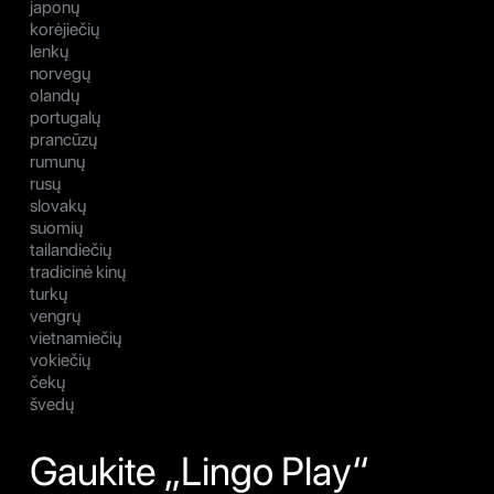
japonų
korėjiečių
lenkų
norvegų
olandų
portugalų
prancūzų
rumunų
rusų
slovakų
suomių
tailandiečių
tradicinė kinų
turkų
vengrų
vietnamiečių
vokiečių
čekų
švedų
Gaukite „Lingo Play“