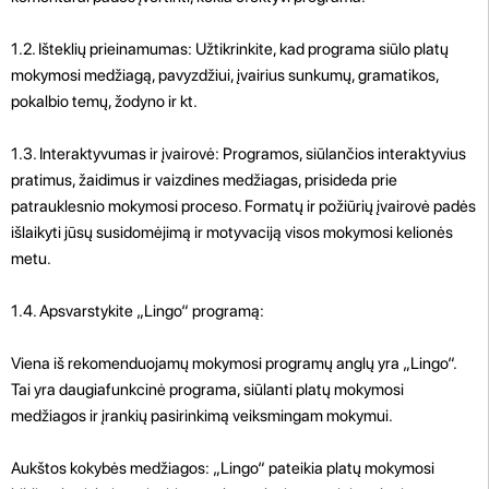
1.2. Išteklių prieinamumas: Užtikrinkite, kad programa siūlo platų
mokymosi medžiagą, pavyzdžiui, įvairius sunkumų, gramatikos,
pokalbio temų, žodyno ir kt.
1.3. Interaktyvumas ir įvairovė: Programos, siūlančios interaktyvius
pratimus, žaidimus ir vaizdines medžiagas, prisideda prie
patrauklesnio mokymosi proceso. Formatų ir požiūrių įvairovė padės
išlaikyti jūsų susidomėjimą ir motyvaciją visos mokymosi kelionės
metu.
1.4. Apsvarstykite „Lingo“ programą:
Viena iš rekomenduojamų mokymosi programų anglų yra „Lingo“.
Tai yra daugiafunkcinė programa, siūlanti platų mokymosi
medžiagos ir įrankių pasirinkimą veiksmingam mokymui.
Aukštos kokybės medžiagos: „Lingo“ pateikia platų mokymosi