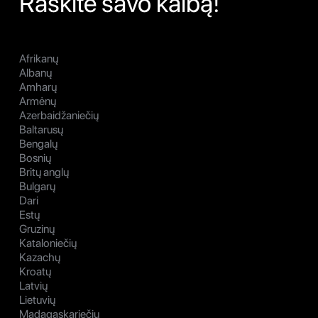
Raskite savo kalbą!
Afrikanų
Albanų
Amharų
Armėnų
Azerbaidžaniečių
Baltarusų
Bengalų
Bosnių
Britų anglų
Bulgarų
Dari
Estų
Gruzinų
Kataloniečių
Kazachų
Kroatų
Latvių
Lietuvių
Madagaskariečių