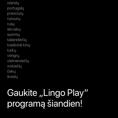
olandų
portugalų
prancūzų
rumunų
rusų
slovakų
suomių
tailandiečių
tradicinė kinų
turkų
vengrų
vietnamiečių
vokiečių
čekų
švedų
Gaukite „Lingo Play“
programą šiandien!