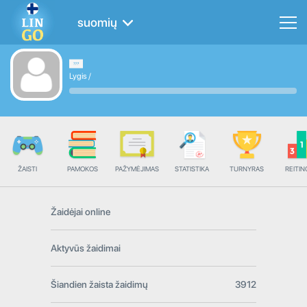
suomių
Lygis
/
ŽAISTI
PAMOKOS
PAŽYMĖJIMAS
STATISTIKA
TURNYRAS
REITIN
Žaidėjai online
Aktyvūs žaidimai
Šiandien žaista žaidimų
3912