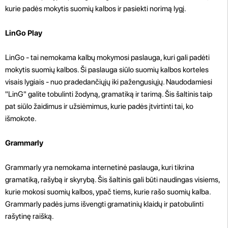
kurie padės mokytis suomių kalbos ir pasiekti norimą lygį.
LinGo Play
LinGo - tai nemokama kalbų mokymosi paslauga, kuri gali padėti
mokytis suomių kalbos. Ši paslauga siūlo suomių kalbos korteles
visais lygiais - nuo pradedančiųjų iki pažengusiųjų. Naudodamiesi
"LinG" galite tobulinti žodyną, gramatiką ir tarimą. Šis šaltinis taip
pat siūlo žaidimus ir užsiėmimus, kurie padės įtvirtinti tai, ko
išmokote.
Grammarly
Grammarly yra nemokama internetinė paslauga, kuri tikrina
gramatiką, rašybą ir skyrybą. Šis šaltinis gali būti naudingas visiems,
kurie mokosi suomių kalbos, ypač tiems, kurie rašo suomių kalba.
Grammarly padės jums išvengti gramatinių klaidų ir patobulinti
rašytinę raišką.