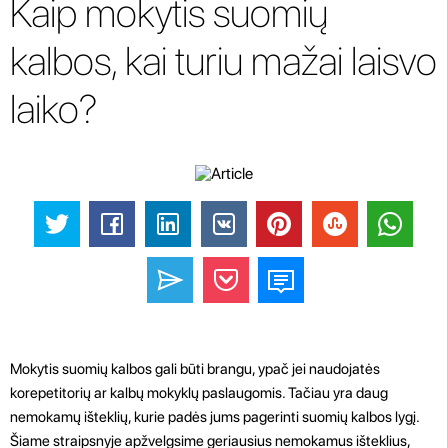
Kaip mokytis suomių
kalbos, kai turiu mažai laisvo
laiko?
Mokytis suomių kalbos gali būti brangu, ypač jei naudojatės
korepetitorių ar kalbų mokyklų paslaugomis. Tačiau yra daug
nemokamų išteklių, kurie padės jums pagerinti suomių kalbos lygį.
Šiame straipsnyje apžvelgsime geriausius nemokamus išteklius,