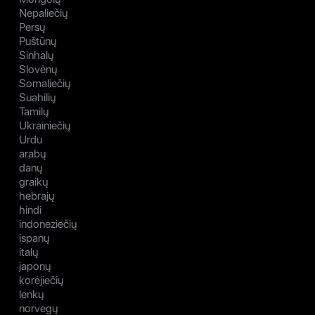
Nepaliečių
Persų
Puštūnų
Sinhalų
Slovėnų
Somaliečių
Suahilių
Tamilų
Ukrainiečių
Urdu
arabų
danų
graikų
hebrajų
hindi
indoneziečių
ispanų
italų
japonų
korėjiečių
lenkų
norvegų