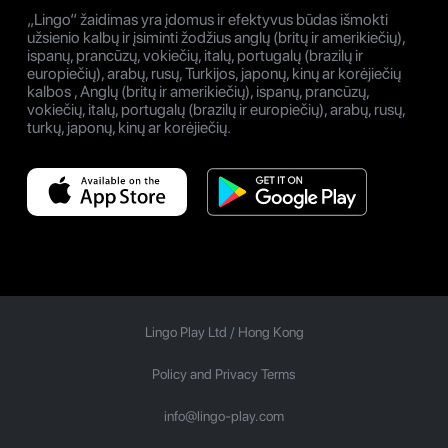
„Lingo“ žaidimas yra įdomus ir efektyvus būdas išmokti
užsienio kalbų ir įsiminti žodžius anglų (britų ir amerikiečių),
ispanų, prancūzų, vokiečių, italų, portugalų (brazilų ir
europiečių), arabų, rusų, Turkijos, japonų, kinų ar korėjiečių
kalbos , Anglų (britų ir amerikiečių), ispanų, prancūzų,
vokiečių, italų, portugalų (brazilų ir europiečių), arabų, rusų,
turkų, japonų, kinų ar korėjiečių.
Lingo Play Ltd /
Hong Kong
Policy and Privacy Terms
info@lingo-play.com