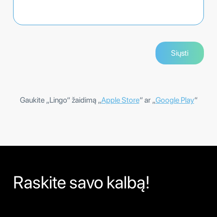
Gaukite „Lingo“ žaidimą „
Apple Store
“ ar „
Google Play
“
Raskite savo kalbą!