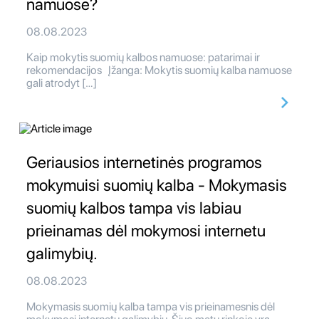
namuose?
08.08.2023
Kaip mokytis suomių kalbos namuose: patarimai ir
rekomendacijos Įžanga: Mokytis suomių kalba namuose
gali atrodyt […]
Geriausios internetinės programos
mokymuisi suomių kalba - Mokymasis
suomių kalbos tampa vis labiau
prieinamas dėl mokymosi internetu
galimybių.
08.08.2023
Mokymasis suomių kalba tampa vis prieinamesnis dėl