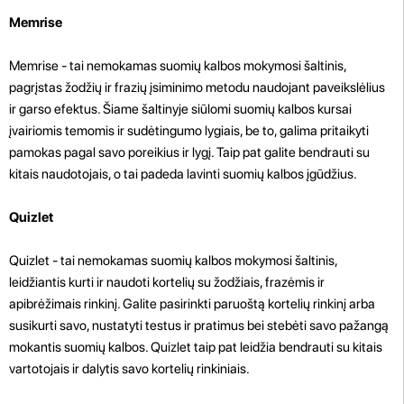
Memrise
Memrise - tai nemokamas suomių kalbos mokymosi šaltinis,
pagrįstas žodžių ir frazių įsiminimo metodu naudojant paveikslėlius
ir garso efektus. Šiame šaltinyje siūlomi suomių kalbos kursai
įvairiomis temomis ir sudėtingumo lygiais, be to, galima pritaikyti
pamokas pagal savo poreikius ir lygį. Taip pat galite bendrauti su
kitais naudotojais, o tai padeda lavinti suomių kalbos įgūdžius.
Quizlet
Quizlet - tai nemokamas suomių kalbos mokymosi šaltinis,
leidžiantis kurti ir naudoti kortelių su žodžiais, frazėmis ir
apibrėžimais rinkinį. Galite pasirinkti paruoštą kortelių rinkinį arba
susikurti savo, nustatyti testus ir pratimus bei stebėti savo pažangą
mokantis suomių kalbos. Quizlet taip pat leidžia bendrauti su kitais
vartotojais ir dalytis savo kortelių rinkiniais.