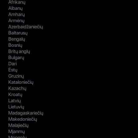
Afrikanų
Albanų
Amharų
Armėnų
Azerbaidžaniečių
Baltarusų
Bengalų
Bosnių
Britų anglų
Bulgarų
Dari
Estų
Gruzinų
Kataloniečių
Kazachų
Kroatų
Latvių
Lietuvių
Madagaskariečių
Makedoniečių
Malajiečių
Mjanmų
Mongolų