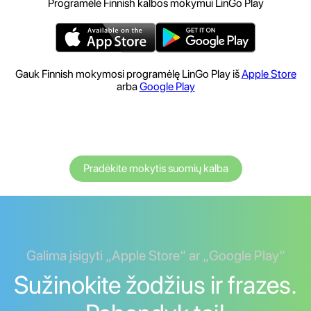
Programėlė Finnish kalbos mokymui LinGo Play
Gauk Finnish mokymosi programėlę LinGo Play iš
Apple Store
arba
Google Play
Pradėkite mokytis suomių kalba
Galima įsigyti „Apple Store“ ar „Google Play“
Sužinokite žodžius ir frazes.