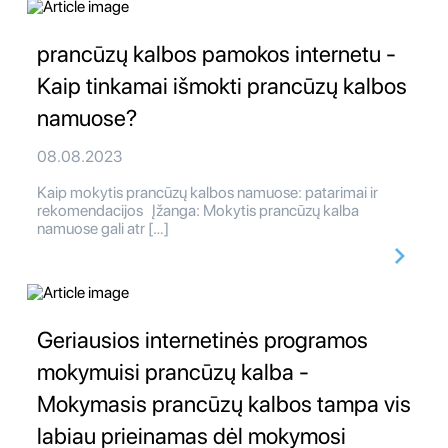
prancūzų kalbos pamokos internetu -
Kaip tinkamai išmokti prancūzų kalbos
namuose?
08.08.2023
Kaip mokytis prancūzų kalbos namuose: patarimai ir
rekomendacijos Įžanga: Mokytis prancūzų kalba
namuose gali atr […]
Geriausios internetinės programos
mokymuisi prancūzų kalba -
Mokymasis prancūzų kalbos tampa vis
labiau prieinamas dėl mokymosi