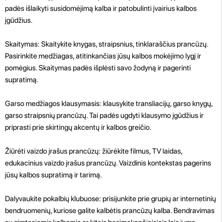
padės išlaikyti susidomėjimą kalba ir patobulinti įvairius kalbos
įgūdžius.
Skaitymas: Skaitykite knygas, straipsnius, tinklaraščius prancūzų.
Pasirinkite medžiagas, atitinkančias jūsų kalbos mokėjimo lygį ir
pomėgius. Skaitymas padės išplėsti savo žodyną ir pagerinti
supratimą.
Garso medžiagos klausymasis: klausykite transliacijų, garso knygų,
garso straipsnių prancūzų. Tai padės ugdyti klausymo įgūdžius ir
priprasti prie skirtingų akcentų ir kalbos greičio.
Žiūrėti vaizdo įrašus prancūzų: žiūrėkite filmus, TV laidas,
edukacinius vaizdo įrašus prancūzų. Vaizdinis kontekstas pagerins
jūsų kalbos supratimą ir tarimą.
Dalyvaukite pokalbių klubuose: prisijunkite prie grupių ar internetinių
bendruomenių, kuriose galite kalbėtis prancūzų kalba. Bendravimas