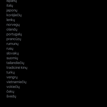
ispanų
italų
japonų
korėjiečių
lenkų
norvegų
olandų
portugalų
prancūzų
rumunų
rusų
slovakų
suomių
tailandiečių
tradicinė kinų
turkų
vengrų
vietnamiečių
vokiečių
čekų
švedų