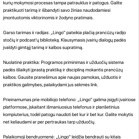
kurių mokymosi procesas tampa patrauklus ir patogus. Galite
praktikuoti tarimą ir išbandyti savo žinias naudodamiesi
įmontuotomis viktorinomis ir žodyno pratimais.
Garso tarimas ir radijas: „Lingo“ pateikia plačią prancūzų radijo
stočių ir podcast'ų biblioteką. Klausymasis įvairių dialogų padės
įvaldyti gimtąjį tarimą ir kalbos supratimą.
Nuolatinė praktika: Programos priminimas ir užduočių sistema
padės išlaikyti įprastą praktiką ir discipliną mokantis prancūzų
kalbos. Gausite pranešimus apie naujas pamokas, užduotis ir
praktikos galimybes, palaikydami jus sėkmės link.
Prieinamumas prie mobiliojo telefono: „Lingo“ galima įsigyti įvairiose
platformose, įskaitant išmaniuosius telefonus ir planšetinius
kompiuterius, todėl patogu naudoti bet kur ir bet kur. Galite mokytis
net keliaudami ar per pertraukas tarp užduočių.
Palaikomoji bendruomenė: „Lingo“ leidžia bendrauti su kitais