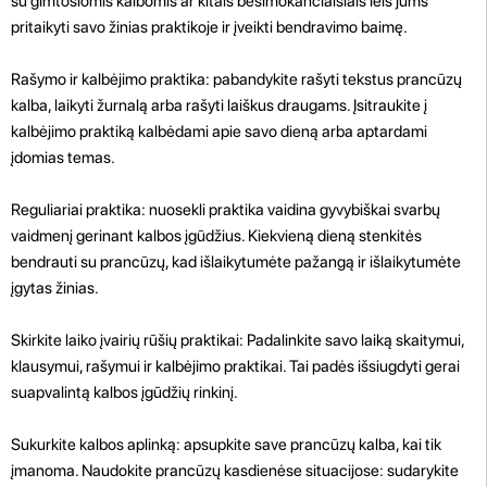
su gimtosiomis kalbomis ar kitais besimokančiaisiais leis jums
pritaikyti savo žinias praktikoje ir įveikti bendravimo baimę.
Rašymo ir kalbėjimo praktika: pabandykite rašyti tekstus prancūzų
kalba, laikyti žurnalą arba rašyti laiškus draugams. Įsitraukite į
kalbėjimo praktiką kalbėdami apie savo dieną arba aptardami
įdomias temas.
Reguliariai praktika: nuosekli praktika vaidina gyvybiškai svarbų
vaidmenį gerinant kalbos įgūdžius. Kiekvieną dieną stenkitės
bendrauti su prancūzų, kad išlaikytumėte pažangą ir išlaikytumėte
įgytas žinias.
Skirkite laiko įvairių rūšių praktikai: Padalinkite savo laiką skaitymui,
klausymui, rašymui ir kalbėjimo praktikai. Tai padės išsiugdyti gerai
suapvalintą kalbos įgūdžių rinkinį.
Sukurkite kalbos aplinką: apsupkite save prancūzų kalba, kai tik
įmanoma. Naudokite prancūzų kasdienėse situacijose: sudarykite