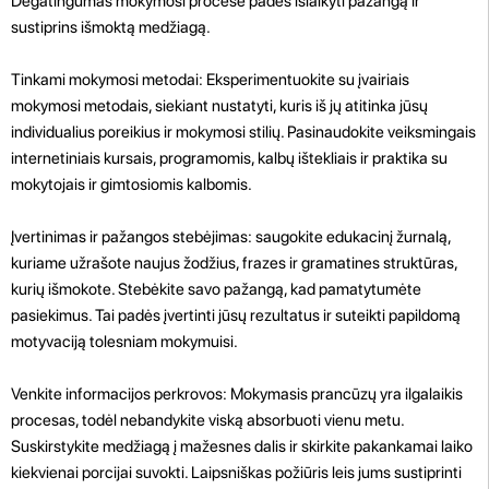
Degatingumas mokymosi procese padės išlaikyti pažangą ir
sustiprins išmoktą medžiagą.
Tinkami mokymosi metodai: Eksperimentuokite su įvairiais
mokymosi metodais, siekiant nustatyti, kuris iš jų atitinka jūsų
individualius poreikius ir mokymosi stilių. Pasinaudokite veiksmingais
internetiniais kursais, programomis, kalbų ištekliais ir praktika su
mokytojais ir gimtosiomis kalbomis.
Įvertinimas ir pažangos stebėjimas: saugokite edukacinį žurnalą,
kuriame užrašote naujus žodžius, frazes ir gramatines struktūras,
kurių išmokote. Stebėkite savo pažangą, kad pamatytumėte
pasiekimus. Tai padės įvertinti jūsų rezultatus ir suteikti papildomą
motyvaciją tolesniam mokymuisi.
Venkite informacijos perkrovos: Mokymasis prancūzų yra ilgalaikis
procesas, todėl nebandykite viską absorbuoti vienu metu.
Suskirstykite medžiagą į mažesnes dalis ir skirkite pakankamai laiko
kiekvienai porcijai suvokti. Laipsniškas požiūris leis jums sustiprinti