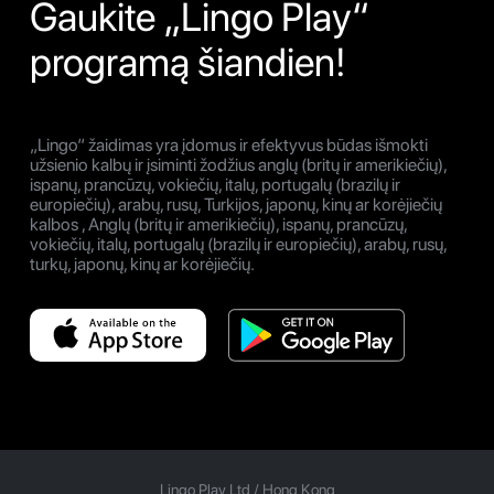
Gaukite „Lingo Play“
programą šiandien!
„Lingo“ žaidimas yra įdomus ir efektyvus būdas išmokti
užsienio kalbų ir įsiminti žodžius anglų (britų ir amerikiečių),
ispanų, prancūzų, vokiečių, italų, portugalų (brazilų ir
europiečių), arabų, rusų, Turkijos, japonų, kinų ar korėjiečių
kalbos , Anglų (britų ir amerikiečių), ispanų, prancūzų,
vokiečių, italų, portugalų (brazilų ir europiečių), arabų, rusų,
turkų, japonų, kinų ar korėjiečių.
Lingo Play Ltd /
Hong Kong