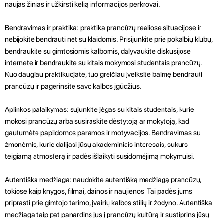
naujas žinias ir užkirsti kelią informacijos perkrovai.
Bendravimas ir praktika: praktika prancūzų realiose situacijose ir
nebijokite bendrauti net su klaidomis. Prisijunkite prie pokalbių klubų,
bendraukite su gimtosiomis kalbomis, dalyvaukite diskusijose
internete ir bendraukite su kitais mokymosi studentais prancūzų.
Kuo daugiau praktikuojate, tuo greičiau įveiksite baimę bendrauti
prancūzų ir pagerinsite savo kalbos įgūdžius.
Aplinkos palaikymas: sujunkite jėgas su kitais studentais, kurie
mokosi prancūzų arba susiraskite dėstytoją ar mokytoją, kad
gautumėte papildomos paramos ir motyvacijos. Bendravimas su
žmonėmis, kurie dalijasi jūsų akademiniais interesais, sukurs
teigiamą atmosferą ir padės išlaikyti susidomėjimą mokymuisi.
Autentiška medžiaga: naudokite autentišką medžiagą prancūzų,
tokiose kaip knygos, filmai, dainos ir naujienos. Tai padės jums
priprasti prie gimtojo tarimo, įvairių kalbos stilių ir žodyno. Autentiška
medžiaga taip pat panardins jus į prancūzų kultūrą ir sustiprins jūsų