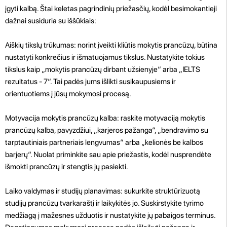
įgyti kalbą. Štai keletas pagrindinių priežasčių, kodėl besimokantieji
dažnai susiduria su iššūkiais:
Aiškių tikslų trūkumas: norint įveikti kliūtis mokytis prancūzų, būtina
nustatyti konkrečius ir išmatuojamus tikslus. Nustatykite tokius
tikslus kaip „mokytis prancūzų dirbant užsienyje“ arba „IELTS
rezultatus - 7“. Tai padės jums išlikti susikaupusiems ir
orientuotiems į jūsų mokymosi procesą.
Motyvacija mokytis prancūzų kalba: raskite motyvaciją mokytis
prancūzų kalba, pavyzdžiui, „karjeros pažanga“, „bendravimo su
tarptautiniais partneriais lengvumas“ arba „kelionės be kalbos
barjerų“. Nuolat priminkite sau apie priežastis, kodėl nusprendėte
išmokti prancūzų ir stengtis jų pasiekti.
Laiko valdymas ir studijų planavimas: sukurkite struktūrizuotą
studijų prancūzų tvarkaraštį ir laikykitės jo. Suskirstykite tyrimo
medžiagą į mažesnes užduotis ir nustatykite jų pabaigos terminus.