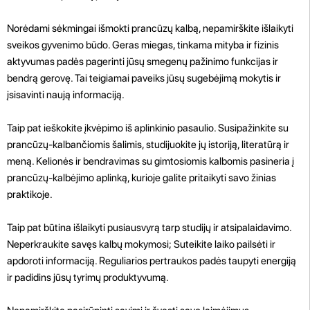
Norėdami sėkmingai išmokti prancūzų kalbą, nepamirškite išlaikyti
sveikos gyvenimo būdo. Geras miegas, tinkama mityba ir fizinis
aktyvumas padės pagerinti jūsų smegenų pažinimo funkcijas ir
bendrą gerovę. Tai teigiamai paveiks jūsų sugebėjimą mokytis ir
įsisavinti naują informaciją.
Taip pat ieškokite įkvėpimo iš aplinkinio pasaulio. Susipažinkite su
prancūzų-kalbančiomis šalimis, studijuokite jų istoriją, literatūrą ir
meną. Kelionės ir bendravimas su gimtosiomis kalbomis pasineria į
prancūzų-kalbėjimo aplinką, kurioje galite pritaikyti savo žinias
praktikoje.
Taip pat būtina išlaikyti pusiausvyrą tarp studijų ir atsipalaidavimo.
Neperkraukite savęs kalbų mokymosi; Suteikite laiko pailsėti ir
apdoroti informaciją. Reguliarios pertraukos padės taupyti energiją
ir padidins jūsų tyrimų produktyvumą.