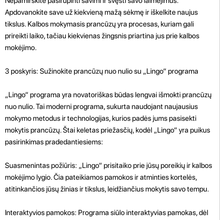
Nepamirškite pasirūpinti savimi ir švęsti savo laimėjimus.
Apdovanokite save už kiekvieną mažą sėkmę ir iškelkite naujus
tikslus. Kalbos mokymasis prancūzų yra procesas, kuriam gali
prireikti laiko, tačiau kiekvienas žingsnis priartina jus prie kalbos
mokėjimo.
3 poskyris: Sužinokite prancūzų nuo nulio su „Lingo“ programa
„Lingo“ programa yra novatoriškas būdas lengvai išmokti prancūzų
nuo nulio. Tai moderni programa, sukurta naudojant naujausius
mokymo metodus ir technologijas, kurios padės jums pasisekti
mokytis prancūzų. Štai keletas priežasčių, kodėl „Lingo“ yra puikus
pasirinkimas pradedantiesiems:
Suasmenintas požiūris: „Lingo“ prisitaiko prie jūsų poreikių ir kalbos
mokėjimo lygio. Čia pateikiamos pamokos ir atminties kortelės,
atitinkančios jūsų žinias ir tikslus, leidžiančius mokytis savo tempu.
Interaktyvios pamokos: Programa siūlo interaktyvias pamokas, dėl