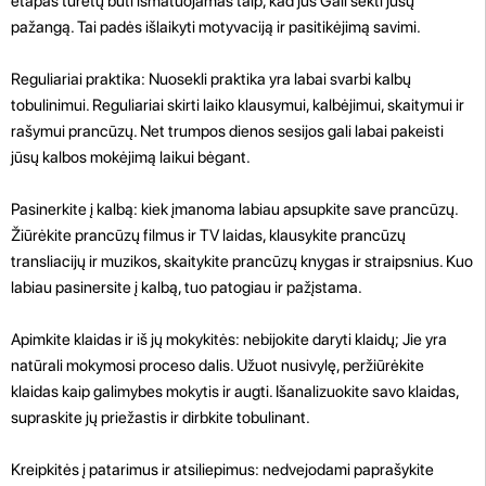
etapas turėtų būti išmatuojamas taip, kad jūs Gali sekti jūsų
pažangą. Tai padės išlaikyti motyvaciją ir pasitikėjimą savimi.
Reguliariai praktika: Nuosekli praktika yra labai svarbi kalbų
tobulinimui. Reguliariai skirti laiko klausymui, kalbėjimui, skaitymui ir
rašymui prancūzų. Net trumpos dienos sesijos gali labai pakeisti
jūsų kalbos mokėjimą laikui bėgant.
Pasinerkite į kalbą: kiek įmanoma labiau apsupkite save prancūzų.
Žiūrėkite prancūzų filmus ir TV laidas, klausykite prancūzų
transliacijų ir muzikos, skaitykite prancūzų knygas ir straipsnius. Kuo
labiau pasinersite į kalbą, tuo patogiau ir pažįstama.
Apimkite klaidas ir iš jų mokykitės: nebijokite daryti klaidų; Jie yra
natūrali mokymosi proceso dalis. Užuot nusivylę, peržiūrėkite
klaidas kaip galimybes mokytis ir augti. Išanalizuokite savo klaidas,
supraskite jų priežastis ir dirbkite tobulinant.
Kreipkitės į patarimus ir atsiliepimus: nedvejodami paprašykite