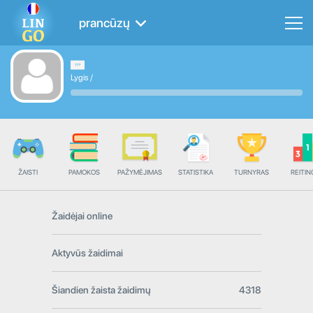
prancūzų
Lygis
/
ŽAISTI
PAMOKOS
PAŽYMĖJIMAS
STATISTIKA
TURNYRAS
REITIN
Žaidėjai online
Aktyvūs žaidimai
Šiandien žaista žaidimų
4318