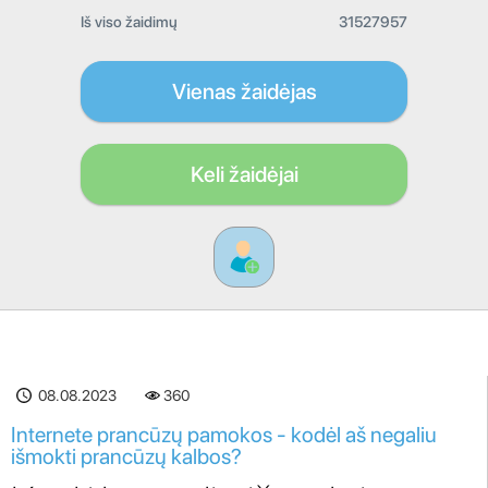
Iš viso žaidimų
31527957
Vienas žaidėjas
Keli žaidėjai
08.08.2023
360
Internete prancūzų pamokos - kodėl aš negaliu
išmokti prancūzų kalbos?