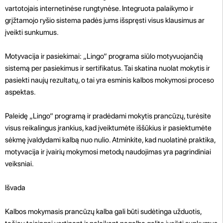
vartotojais internetinėse rungtynėse. Integruota palaikymo ir
grįžtamojo ryšio sistema padės jums išspręsti visus klausimus ar
įveikti sunkumus.
Motyvacija ir pasiekimai: „Lingo“ programa siūlo motyvuojančią
sistemą per pasiekimus ir sertifikatus. Tai skatina nuolat mokytis ir
pasiekti naujų rezultatų, o tai yra esminis kalbos mokymosi proceso
aspektas.
Paleidę „Lingo“ programą ir pradėdami mokytis prancūzų, turėsite
visus reikalingus įrankius, kad įveiktumėte iššūkius ir pasiektumėte
sėkmę įvaldydami kalbą nuo nulio. Atminkite, kad nuolatinė praktika,
motyvacija ir įvairių mokymosi metodų naudojimas yra pagrindiniai
veiksniai.
Išvada
Kalbos mokymasis prancūzų kalba gali būti sudėtinga užduotis,