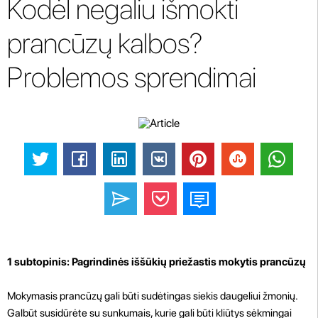
Kodėl negaliu išmokti
prancūzų kalbos?
Problemos sprendimai
1 subtopinis: Pagrindinės iššūkių priežastis mokytis prancūzų
Mokymasis prancūzų gali būti sudėtingas siekis daugeliui žmonių.
Galbūt susidūrėte su sunkumais, kurie gali būti kliūtys sėkmingai