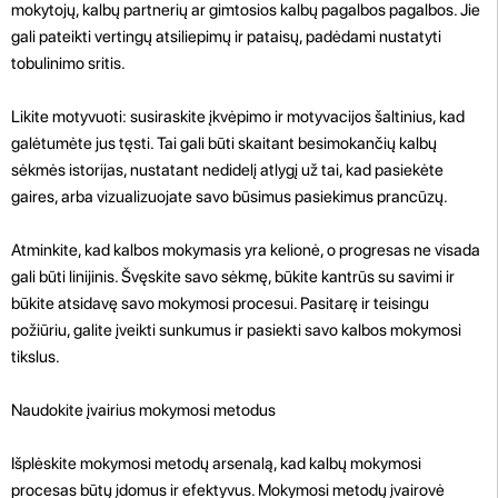
mokytojų, kalbų partnerių ar gimtosios kalbų pagalbos pagalbos. Jie
gali pateikti vertingų atsiliepimų ir pataisų, padėdami nustatyti
tobulinimo sritis.
Likite motyvuoti: susiraskite įkvėpimo ir motyvacijos šaltinius, kad
galėtumėte jus tęsti. Tai gali būti skaitant besimokančių kalbų
sėkmės istorijas, nustatant nedidelį atlygį už tai, kad pasiekėte
gaires, arba vizualizuojate savo būsimus pasiekimus prancūzų.
Atminkite, kad kalbos mokymasis yra kelionė, o progresas ne visada
gali būti linijinis. Švęskite savo sėkmę, būkite kantrūs su savimi ir
būkite atsidavę savo mokymosi procesui. Pasitarę ir teisingu
požiūriu, galite įveikti sunkumus ir pasiekti savo kalbos mokymosi
tikslus.
Naudokite įvairius mokymosi metodus
Išplėskite mokymosi metodų arsenalą, kad kalbų mokymosi
procesas būtų įdomus ir efektyvus. Mokymosi metodų įvairovė