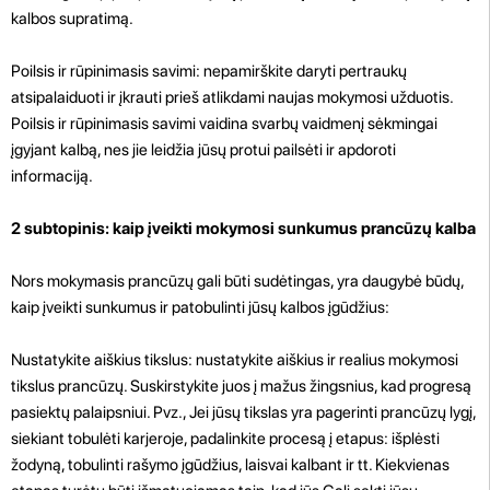
kalbos supratimą.
Poilsis ir rūpinimasis savimi: nepamirškite daryti pertraukų
atsipalaiduoti ir įkrauti prieš atlikdami naujas mokymosi užduotis.
Poilsis ir rūpinimasis savimi vaidina svarbų vaidmenį sėkmingai
įgyjant kalbą, nes jie leidžia jūsų protui pailsėti ir apdoroti
informaciją.
2 subtopinis: kaip įveikti mokymosi sunkumus prancūzų kalba
Nors mokymasis prancūzų gali būti sudėtingas, yra daugybė būdų,
kaip įveikti sunkumus ir patobulinti jūsų kalbos įgūdžius:
Nustatykite aiškius tikslus: nustatykite aiškius ir realius mokymosi
tikslus prancūzų. Suskirstykite juos į mažus žingsnius, kad progresą
pasiektų palaipsniui. Pvz., Jei jūsų tikslas yra pagerinti prancūzų lygį,
siekiant tobulėti karjeroje, padalinkite procesą į etapus: išplėsti
žodyną, tobulinti rašymo įgūdžius, laisvai kalbant ir tt. Kiekvienas