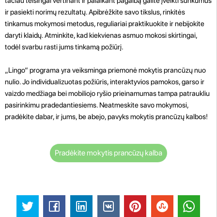
tačiau teisingai vertinant ir palaikant pagalbą galite įveikti sunkumus
ir pasiekti norimų rezultatų. Apibrėžkite savo tikslus, rinkitės
tinkamus mokymosi metodus, reguliariai praktikuokite ir nebijokite
daryti klaidų. Atminkite, kad kiekvienas asmuo mokosi skirtingai,
todėl svarbu rasti jums tinkamą požiūrį.
„Lingo“ programa yra veiksminga priemonė mokytis prancūzų nuo
nulio. Jo individualizuotas požiūris, interaktyvios pamokos, garso ir
vaizdo medžiaga bei mobiliojo ryšio prieinamumas tampa patraukliu
pasirinkimu pradedantiesiems. Neatmeskite savo mokymosi,
pradėkite dabar, ir jums, be abejo, pavyks mokytis prancūzų kalbos!
Pradėkite mokytis prancūzų kalba