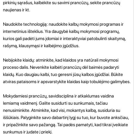
pirkinių sąrašus, kalbėkite su savimi prancūzų, sekite prancūzų
naujienas ir kt.
Naudokite technologiją: naudokite kalbų mokymosi programas ir
internetinius išteklius. Yra daugybė kalbų mokymosi programų,
kurios gali padėti jums įdomiai ir interaktyviai patobulinti skaitymą,
rašymą, klausymąsi ir kalbėjimo įgūdžius.
Nebijokite klaidų: atminkite, kad klaidos yra natūrali mokymosi
proceso dalis. Nevenkite kalbėti prancūzų dėl baimės padaryti
klaidų. Kuo daugiau kalbi, tuo geresni jūsų kalbos įgūdžiai. Būkite
atviras pataisoms ir apsvarstykite klaidas kaip tobulėjimo galimybes.
Mokydamiesi prancūzų, savidisciplina ir atkaklumas vaidina
lemiamą vaidmenį. Galite susidurti su sunkumais, tačiau
nenusiminkite. Atminkite, kad visi, mokantys kalbą, susiduria su
iššūkiais. Palyginkite savo dabartinį lygį su tuo, kur buvote anksčiau,
ir pripažinkite savo pažangą. Tai padės pamatyti, kad tikrai įveikiate
sunkumus ir judate į priekį.