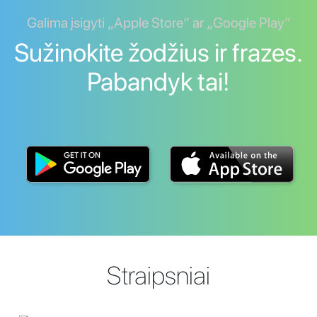
Galima įsigyti „Apple Store“ ar „Google Play“
Sužinokite žodžius ir frazes.
Pabandyk tai!
Straipsniai