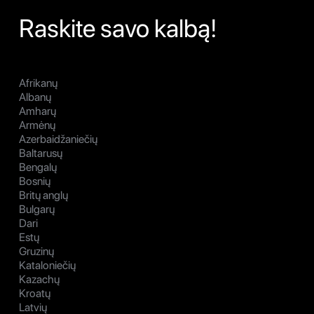
Raskite savo kalbą!
Afrikanų
Albanų
Amharų
Armėnų
Azerbaidžaniečių
Baltarusų
Bengalų
Bosnių
Britų anglų
Bulgarų
Dari
Estų
Gruzinų
Kataloniečių
Kazachų
Kroatų
Latvių