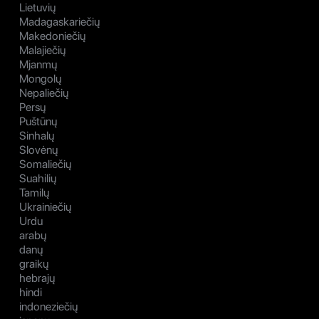
Lietuvių
Madagaskariečių
Makedoniečių
Malajiečių
Mjanmų
Mongolų
Nepaliečių
Persų
Puštūnų
Sinhalų
Slovėnų
Somaliečių
Suahilių
Tamilų
Ukrainiečių
Urdu
arabų
danų
graikų
hebrajų
hindi
indoneziečių