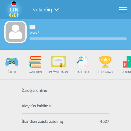
vokiečių
Lygis
/
ŽAISTI
PAMOKOS
PAŽYMĖJIMAS
STATISTIKA
TURNYRAS
REITIN
Žaidėjai online
Aktyvūs žaidimai
Šiandien žaista žaidimų
4527