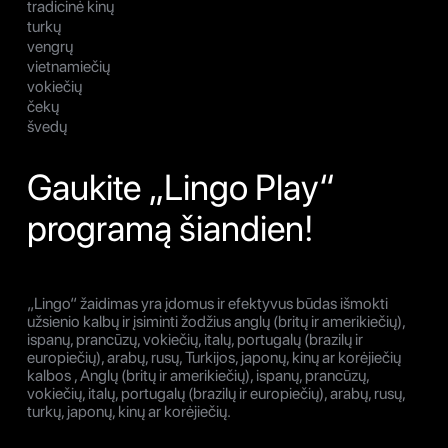
tradicinė kinų
turkų
vengrų
vietnamiečių
vokiečių
čekų
švedų
Gaukite „Lingo Play“
programą šiandien!
„Lingo“ žaidimas yra įdomus ir efektyvus būdas išmokti
užsienio kalbų ir įsiminti žodžius anglų (britų ir amerikiečių),
ispanų, prancūzų, vokiečių, italų, portugalų (brazilų ir
europiečių), arabų, rusų, Turkijos, japonų, kinų ar korėjiečių
kalbos , Anglų (britų ir amerikiečių), ispanų, prancūzų,
vokiečių, italų, portugalų (brazilų ir europiečių), arabų, rusų,
turkų, japonų, kinų ar korėjiečių.