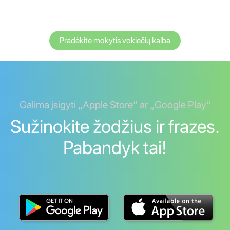
Pradėkite mokytis vokiečių kalba
Galima įsigyti „Apple Store“ ar „Google Play“
Sužinokite žodžius ir frazes.
Pabandyk tai!