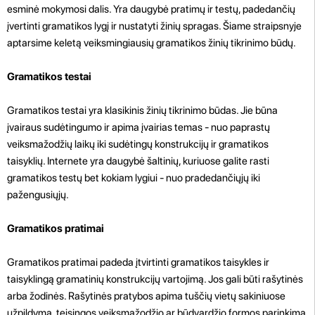
esminė mokymosi dalis. Yra daugybė pratimų ir testų, padedančių
įvertinti gramatikos lygį ir nustatyti žinių spragas. Šiame straipsnyje
aptarsime keletą veiksmingiausių gramatikos žinių tikrinimo būdų.
Gramatikos testai
Gramatikos testai yra klasikinis žinių tikrinimo būdas. Jie būna
įvairaus sudėtingumo ir apima įvairias temas - nuo paprastų
veiksmažodžių laikų iki sudėtingų konstrukcijų ir gramatikos
taisyklių. Internete yra daugybė šaltinių, kuriuose galite rasti
gramatikos testų bet kokiam lygiui - nuo pradedančiųjų iki
pažengusiųjų.
Gramatikos pratimai
Gramatikos pratimai padeda įtvirtinti gramatikos taisykles ir
taisyklingą gramatinių konstrukcijų vartojimą. Jos gali būti rašytinės
arba žodinės. Rašytinės pratybos apima tuščių vietų sakiniuose
užpildymą, teisingos veiksmažodžio ar būdvardžio formos parinkimą