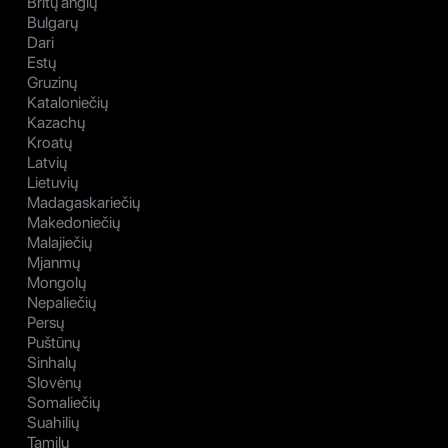
Britų anglų
Bulgarų
Dari
Estų
Gruzinų
Kataloniečių
Kazachų
Kroatų
Latvių
Lietuvių
Madagaskariečių
Makedoniečių
Malajiečių
Mjanmų
Mongolų
Nepaliečių
Persų
Puštūnų
Sinhalų
Slovėnų
Somaliečių
Suahilių
Tamilų