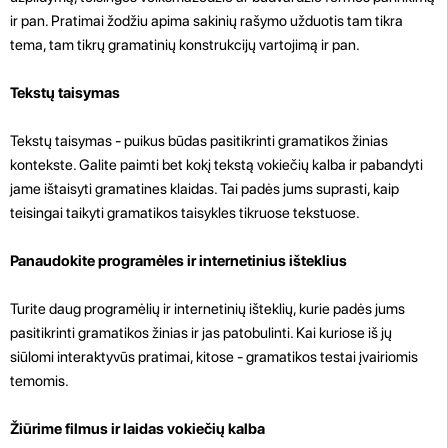
ir pan. Pratimai žodžiu apima sakinių rašymo užduotis tam tikra
tema, tam tikrų gramatinių konstrukcijų vartojimą ir pan.
Tekstų taisymas
Tekstų taisymas - puikus būdas pasitikrinti gramatikos žinias
kontekste. Galite paimti bet kokį tekstą vokiečių kalba ir pabandyti
jame ištaisyti gramatines klaidas. Tai padės jums suprasti, kaip
teisingai taikyti gramatikos taisykles tikruose tekstuose.
Panaudokite programėles ir internetinius išteklius
Turite daug programėlių ir internetinių išteklių, kurie padės jums
pasitikrinti gramatikos žinias ir jas patobulinti. Kai kuriose iš jų
siūlomi interaktyvūs pratimai, kitose - gramatikos testai įvairiomis
temomis.
Žiūrime filmus ir laidas vokiečių kalba