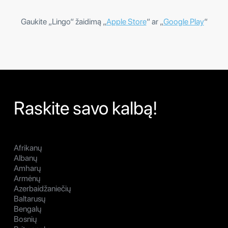
Gaukite „Lingo“ žaidimą „
Apple Store
“ ar „
Google Play
“
Raskite savo kalbą!
Afrikanų
Albanų
Amharų
Armėnų
Azerbaidžaniečių
Baltarusų
Bengalų
Bosnių