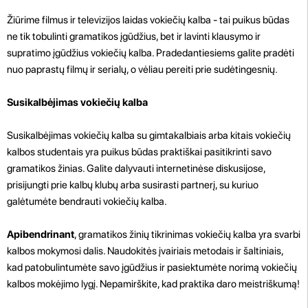
Žiūrime filmus ir televizijos laidas vokiečių kalba - tai puikus būdas
ne tik tobulinti gramatikos įgūdžius, bet ir lavinti klausymo ir
supratimo įgūdžius vokiečių kalba. Pradedantiesiems galite pradėti
nuo paprastų filmų ir serialų, o vėliau pereiti prie sudėtingesnių.
Susikalbėjimas vokiečių kalba
Susikalbėjimas vokiečių kalba su gimtakalbiais arba kitais vokiečių
kalbos studentais yra puikus būdas praktiškai pasitikrinti savo
gramatikos žinias. Galite dalyvauti internetinėse diskusijose,
prisijungti prie kalbų klubų arba susirasti partnerį, su kuriuo
galėtumėte bendrauti vokiečių kalba.
Apibendrinant
, gramatikos žinių tikrinimas vokiečių kalba yra svarbi
kalbos mokymosi dalis. Naudokitės įvairiais metodais ir šaltiniais,
kad patobulintumėte savo įgūdžius ir pasiektumėte norimą vokiečių
kalbos mokėjimo lygį. Nepamirškite, kad praktika daro meistriškumą!