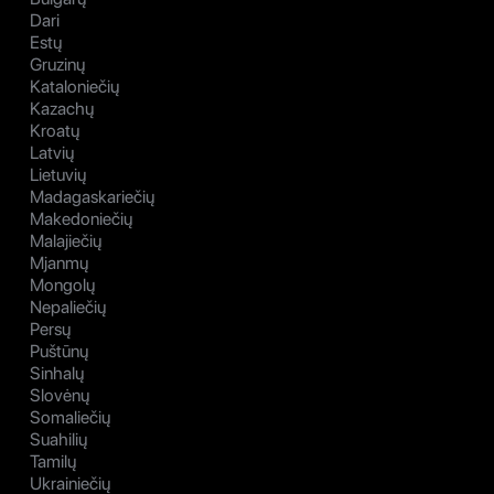
Dari
Estų
Gruzinų
Kataloniečių
Kazachų
Kroatų
Latvių
Lietuvių
Madagaskariečių
Makedoniečių
Malajiečių
Mjanmų
Mongolų
Nepaliečių
Persų
Puštūnų
Sinhalų
Slovėnų
Somaliečių
Suahilių
Tamilų
Ukrainiečių