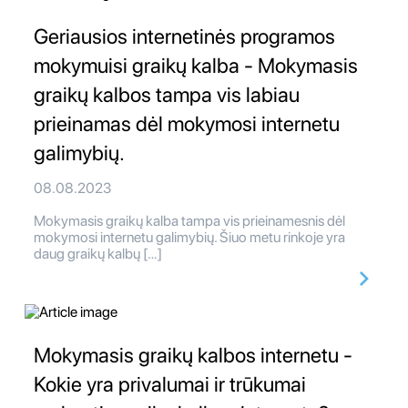
Geriausios internetinės programos
mokymuisi graikų kalba - Mokymasis
graikų kalbos tampa vis labiau
prieinamas dėl mokymosi internetu
galimybių.
08.08.2023
Mokymasis graikų kalba tampa vis prieinamesnis dėl
mokymosi internetu galimybių. Šiuo metu rinkoje yra
daug graikų kalbų […]
Mokymasis graikų kalbos internetu -
Kokie yra privalumai ir trūkumai