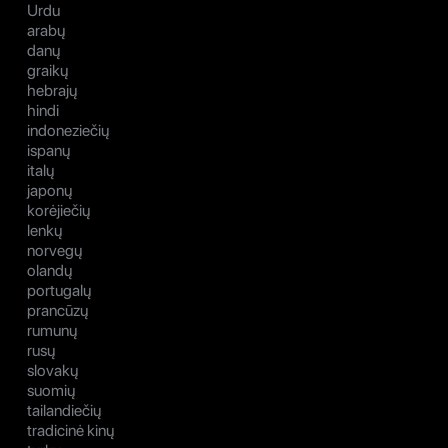
Urdu
arabų
danų
graikų
hebrajų
hindi
indoneziečių
ispanų
italų
japonų
korėjiečių
lenkų
norvegų
olandų
portugalų
prancūzų
rumunų
rusų
slovakų
suomių
tailandiečių
tradicinė kinų