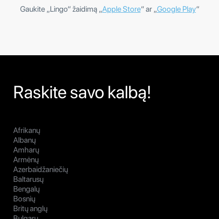
Gaukite „Lingo“ žaidimą „
Apple Store
“ ar „
Google Play
“
Raskite savo kalbą!
Afrikanų
Albanų
Amharų
Armėnų
Azerbaidžaniečių
Baltarusų
Bengalų
Bosnių
Britų anglų
Bulgarų