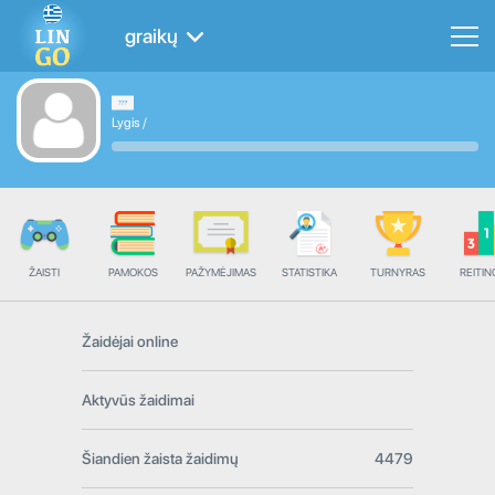
graikų
Lygis
/
ŽAISTI
PAMOKOS
PAŽYMĖJIMAS
STATISTIKA
TURNYRAS
REITIN
Žaidėjai online
Aktyvūs žaidimai
Šiandien žaista žaidimų
4479