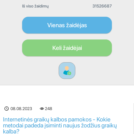
Iš viso žaidimų
31526687
Vienas žaidėjas
Keli žaidėjai
08.08.2023
248
Internetinės graikų kalbos pamokos - Kokie
metodai padeda įsiminti naujus žodžius graikų
kalba?