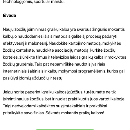
technologijomis, sportu ar maistu.
Išvada
Naujų žodžių įsiminimas graikų kalba yra svarbus žingsnis mokantis
kalbų, o naudodamiesi šiais metodais galite šį procesą padaryti
efektyvesnį ir malonesnį. Naudokite kartojimo metodą, mokykitės
žodžių kontekste, naudokite asociacijų metodą, kurkite žodžių
korteles, žiūrėkite filmus ir televizijos laidas graikų kalba ir mokykitės
žodžių grupėmis. Taip pat nepamirškite naudotis įvairiais
internetiniais šaltiniais ir kalbų mokymosi programėlėmis, kurios gali
pasiūlyti įdomių užduočių ir testų.
Jeigu norite pagerinti graikų kalbos įgūdžius, turėtumėte ne tik
įsiminti naujus žodžius, bet ir nuolat praktikuotis juos vartoti kalboje.
Taigi nedvejodami kalbėkitės su gimtakalbiais ir praktiškai
pritaikykite savo žinias. Sėkmės mokantis graikų kalbos!