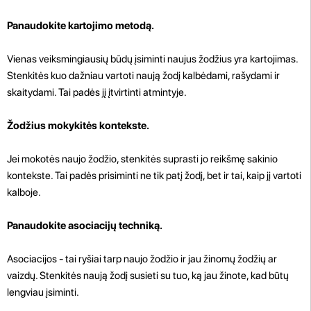
Panaudokite kartojimo metodą.
Vienas veiksmingiausių būdų įsiminti naujus žodžius yra kartojimas.
Stenkitės kuo dažniau vartoti naują žodį kalbėdami, rašydami ir
skaitydami. Tai padės jį įtvirtinti atmintyje.
Žodžius mokykitės kontekste.
Jei mokotės naujo žodžio, stenkitės suprasti jo reikšmę sakinio
kontekste. Tai padės prisiminti ne tik patį žodį, bet ir tai, kaip jį vartoti
kalboje.
Panaudokite asociacijų techniką.
Asociacijos - tai ryšiai tarp naujo žodžio ir jau žinomų žodžių ar
vaizdų. Stenkitės naują žodį susieti su tuo, ką jau žinote, kad būtų
lengviau įsiminti.