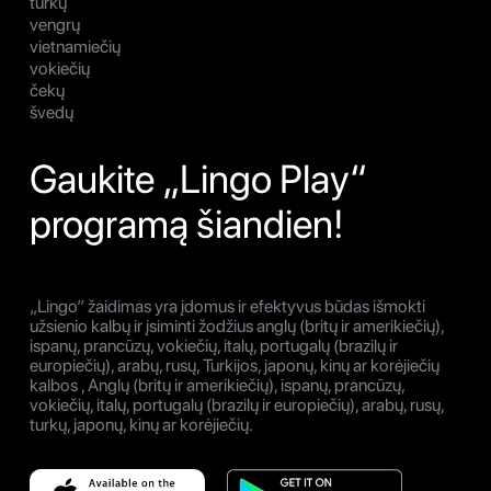
turkų
vengrų
vietnamiečių
vokiečių
čekų
švedų
Gaukite „Lingo Play“
programą šiandien!
„Lingo“ žaidimas yra įdomus ir efektyvus būdas išmokti
užsienio kalbų ir įsiminti žodžius anglų (britų ir amerikiečių),
ispanų, prancūzų, vokiečių, italų, portugalų (brazilų ir
europiečių), arabų, rusų, Turkijos, japonų, kinų ar korėjiečių
kalbos , Anglų (britų ir amerikiečių), ispanų, prancūzų,
vokiečių, italų, portugalų (brazilų ir europiečių), arabų, rusų,
turkų, japonų, kinų ar korėjiečių.