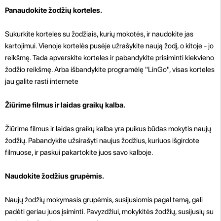
Panaudokite žodžių korteles.
Sukurkite korteles su žodžiais, kurių mokotės, ir naudokite jas
kartojimui. Vienoje kortelės pusėje užrašykite naują žodį, o kitoje - jo
reikšmę. Tada apverskite korteles ir pabandykite prisiminti kiekvieno
žodžio reikšmę. Arba išbandykite programėlę "LinGo", visas korteles
jau galite rasti internete
Žiūrime filmus ir laidas graikų kalba.
Žiūrime filmus ir laidas graikų kalba yra puikus būdas mokytis naujų
žodžių. Pabandykite užsirašyti naujus žodžius, kuriuos išgirdote
filmuose, ir paskui pakartokite juos savo kalboje.
Naudokite žodžius grupėmis.
Naujų žodžių mokymasis grupėmis, susijusiomis pagal temą, gali
padėti geriau juos įsiminti. Pavyzdžiui, mokykitės žodžių, susijusių su