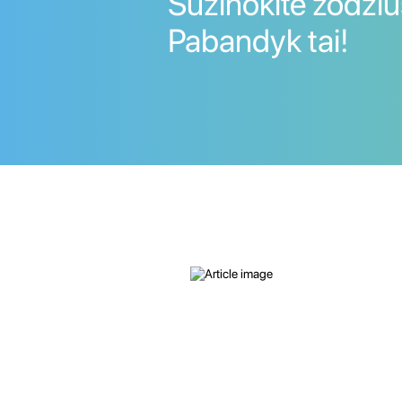
Sužinokite žodžius
Pabandyk tai!