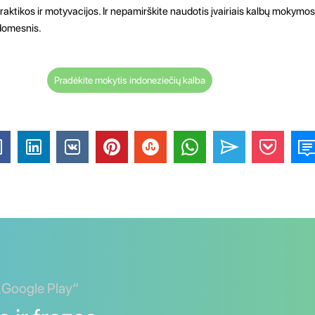
ktikos ir motyvacijos. Ir nepamirškite naudotis įvairiais kalbų mokymosi 
įdomesnis.
Pradėkite mokytis indoneziečių kalba
 „Google Play“