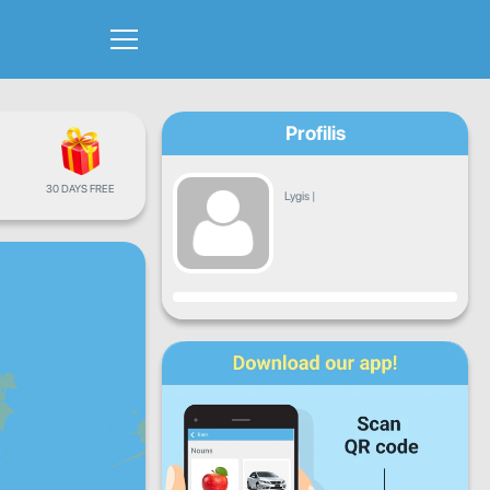
Profilis
30 DAYS FREE
Lygis
|
Progresas
P
A
T
K