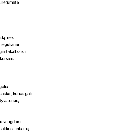
 turėtumėte
idą, nes
reguliariai
gimtakalbiais ir
 kursais.
gelis
aidas, kurios gali
tyvatorius,
iau vengdami
matikos, tinkamų