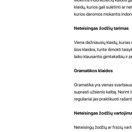
klaidų, kurios gali sulėtinti a
kurios daromos mokantis indonezi
Neteisingas žodžių tarimas
Viena dažniausių klaidų, kurias
šios klaidos, turite išmokti taisy
laiko klausantis gimtakalbių ir pr
Gramatikos klaidos
Gramatika yra vienas svarbiausi
suprasti užsienio kalbą. Norint
reguliariai jas praktikuoti rašan
Neteisingas žodžių vartojim
Neteisingų žodžių ar frazių vart