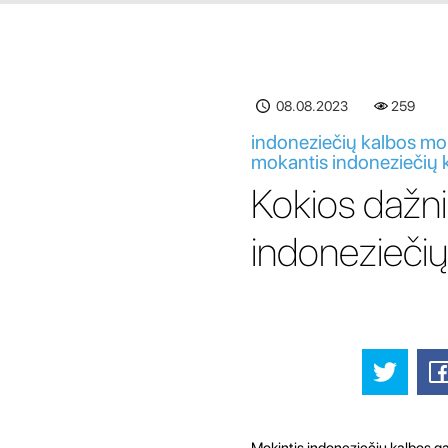
08.08.2023
259
indoneziečių kalbos mok
mokantis indoneziečių ka
Kokios dažni
indoneziečių 
Mokintis indoneziečių kalbos gal