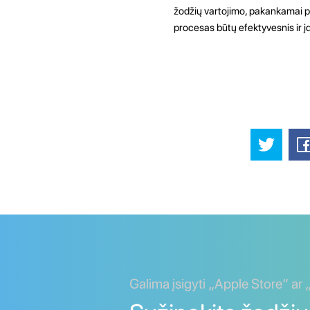
žodžių vartojimo, pakankamai pra
procesas būtų efektyvesnis ir 
Galima įsigyti „Apple Store“ ar