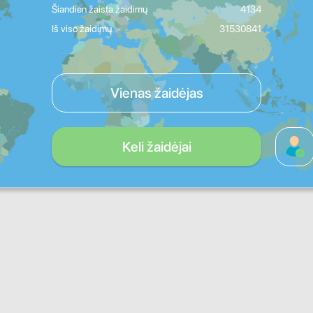
Šiandien žaista žaidimų
4134
Iš viso žaidimų
31530841
Vienas žaidėjas
Keli žaidėjai