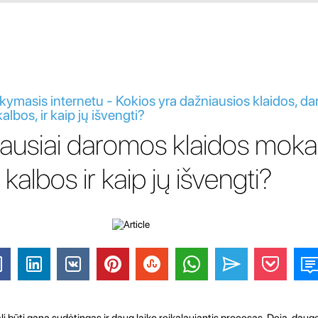
ymasis internetu - Kokios yra dažniausios klaidos, d
lbos, ir kaip jų išvengti?
ausiai daromos klaidos moka
kalbos ir kaip jų išvengti?
i būti gana sudėtingas ir daug laiko reikalaujantis procesas. Deja, daug