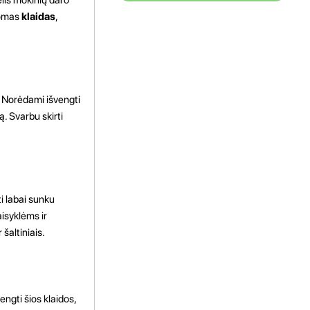
romas
klaidas
,
. Norėdami išvengti
ą. Svarbu skirti
i labai sunku
isyklėms ir
šaltiniais.
engti šios klaidos,