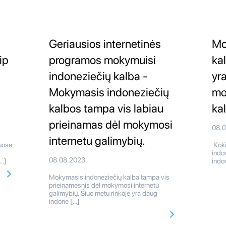
Geriausios internetinės
Mo
ip
programos mokymuisi
ka
indoneziečių kalba -
yr
Mokymasis indoneziečių
mo
kalbos tampa vis labiau
ka
prieinamas dėl mokymosi
08.
internetu galimybių.
uose:
Koki
indo
08.08.2023
[…]
indo
Mokymasis indoneziečių kalba tampa vis
prieinamesnis dėl mokymosi internetu
galimybių. Šiuo metu rinkoje yra daug
indone […]