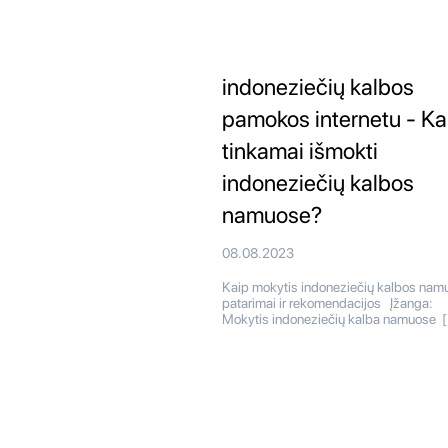
indoneziečių kalbos
pamokos internetu - Ka
tinkamai išmokti
indoneziečių kalbos
namuose?
08.08.2023
Kaip mokytis indoneziečių kalbos nam
patarimai ir rekomendacijos Įžanga:
Mokytis indoneziečių kalba namuose 