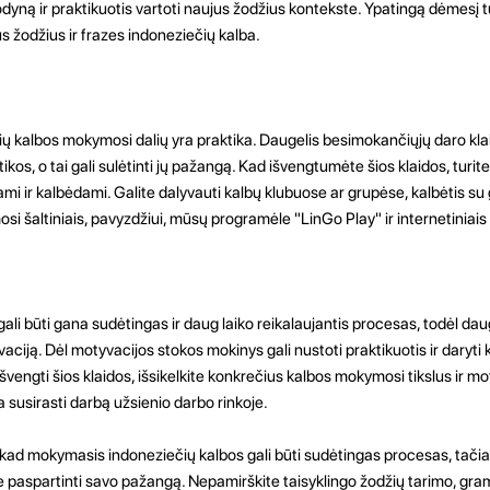
yną ir praktikuotis vartoti naujus žodžius kontekste. Ypatingą dėmesį
us žodžius ir frazes indoneziečių kalba.
ių kalbos mokymosi dalių yra praktika. Daugelis besimokančiųjų daro kla
s, o tai gali sulėtinti jų pažangą. Kad išvengtumėte šios klaidos, turite 
ami ir kalbėdami. Galite dalyvauti kalbų klubuose ar grupėse, kalbėtis su 
si šaltiniais, pavyzdžiui, mūsų programėle "LinGo Play" ir internetiniais
li būti gana sudėtingas ir daug laiko reikalaujantis procesas, todėl dau
ją. Dėl motyvacijos stokos mokinys gali nustoti praktikuotis ir daryti kl
švengti šios klaidos, išsikelkite konkrečius kalbos mokymosi tikslus ir mo
ba susirasti darbą užsienio darbo rinkoje.
 kad mokymasis indoneziečių kalbos gali būti sudėtingas procesas, tač
e paspartinti savo pažangą. Nepamirškite taisyklingo žodžių tarimo, gra