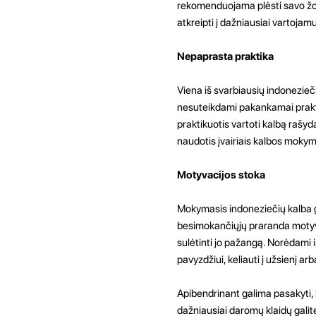
rekomenduojama plėsti savo žod
atkreipti į dažniausiai vartojam
Nepaprasta praktika
Viena iš svarbiausių indonezieč
nesuteikdami pakankamai praktiko
praktikuotis vartoti kalbą rašyd
naudotis įvairiais kalbos mokymo
Motyvacijos stoka
Mokymasis indoneziečių kalba ga
besimokančiųjų praranda motyvaci
sulėtinti jo pažangą. Norėdami i
pavyzdžiui, keliauti į užsienį ar
Apibendrinant galima pasakyti,
dažniausiai daromų klaidų galit