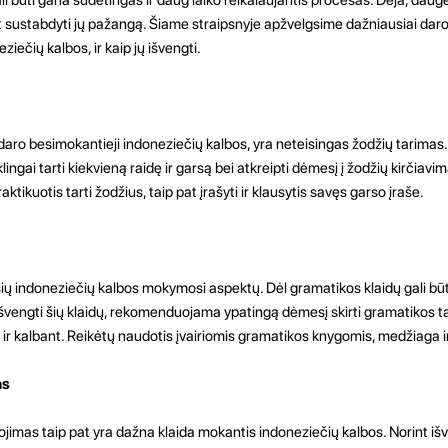
r net sustabdyti jų pažangą. Šiame straipsnyje apžvelgsime dažniausiai da
ečių kalbos, ir kaip jų išvengti.
 daro besimokantieji indoneziečių kalbos, yra neteisingas žodžių tarimas
klingai tarti kiekvieną raidę ir garsą bei atkreipti dėmesį į žodžių kirčiavim
aktikuotis tarti žodžius, taip pat įrašyti ir klausytis savęs garso įraše.
ų indoneziečių kalbos mokymosi aspektų. Dėl gramatikos klaidų gali būt
 išvengti šių klaidų, rekomenduojama ypatingą dėmesį skirti gramatikos ta
t ir kalbant. Reikėtų naudotis įvairiomis gramatikos knygomis, medžiaga ir 
as
ojimas taip pat yra dažna klaida mokantis indoneziečių kalbos. Norint išv