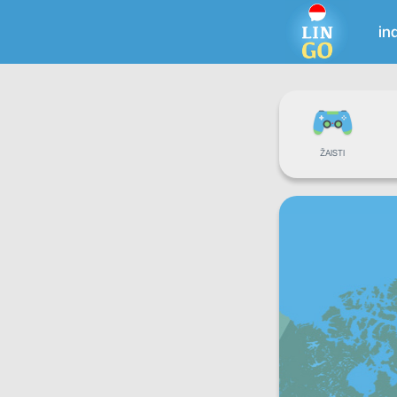
in
ŽAISTI