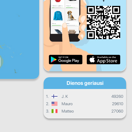
Pn
Š
S
Kasdieninis progresas
Mėnesinis progresas
Pažymėjimas
Bendras progresas
Dienos geriausi
1.
J. K
49260
2.
Mauro
29610
3.
Matteo
27060