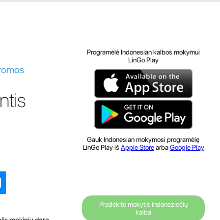
Programėlė Indonesian kalbos mokymui
LinGo Play
aromos
ntis
Gauk Indonesian mokymosi programėlę
LinGo Play iš
Apple Store
arba
Google Play
Pradėkite mokytis indoneziečių
kalba
elis mokinių daro