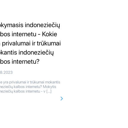
kymasis indoneziečių
lbos internetu - Kokie
a privalumai ir trūkumai
kantis indoneziečių
lbos internetu?
08.2023
e yra privalumai ir trūkumai mokantis
neziečių kalbos internetu? Mokytis
neziečių kalbos internetu - v […]