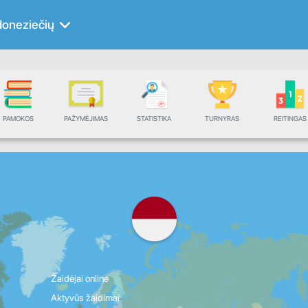
doneziečių
PAMOKOS
PAŽYMĖJIMAS
STATISTIKA
TURNYRAS
REITINGAS
Žaidėjai online
Aktyvūs žaidimai