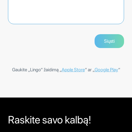
Gaukite „Lingo“ žaidimą „
Apple Store
“ ar „
Google Play
“
Raskite savo kalbą!