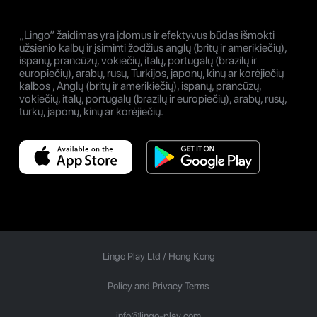
„Lingo“ žaidimas yra įdomus ir efektyvus būdas išmokti
užsienio kalbų ir įsiminti žodžius anglų (britų ir amerikiečių),
ispanų, prancūzų, vokiečių, italų, portugalų (brazilų ir
europiečių), arabų, rusų, Turkijos, japonų, kinų ar korėjiečių
kalbos , Anglų (britų ir amerikiečių), ispanų, prancūzų,
vokiečių, italų, portugalų (brazilų ir europiečių), arabų, rusų,
turkų, japonų, kinų ar korėjiečių.
Lingo Play Ltd /
Hong Kong
Policy and Privacy Terms
info@lingo-play.com