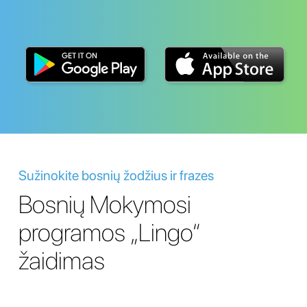
Sužinokite bosnių žodžius ir frazes
Bosnių Mokymosi
programos „Lingo“
žaidimas