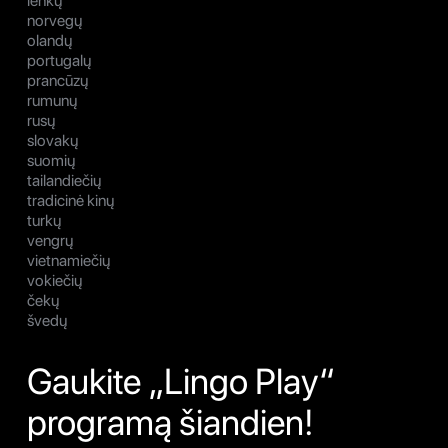
lenkų
norvegų
olandų
portugalų
prancūzų
rumunų
rusų
slovakų
suomių
tailandiečių
tradicinė kinų
turkų
vengrų
vietnamiečių
vokiečių
čekų
švedų
Gaukite „Lingo Play“
programą šiandien!