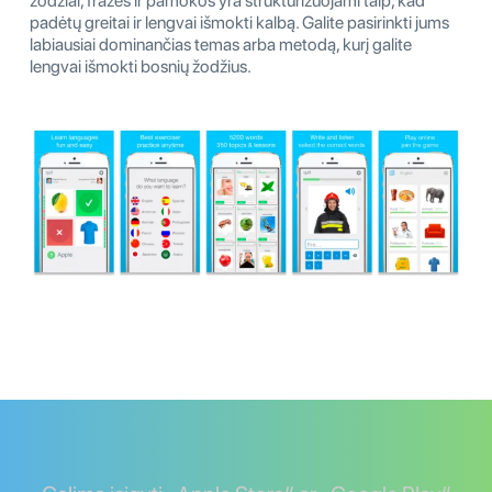
žodžiai, frazės ir pamokos yra struktūrizuojami taip, kad
padėtų greitai ir lengvai išmokti kalbą. Galite pasirinkti jums
labiausiai dominančias temas arba metodą, kurį galite
lengvai išmokti bosnių žodžius.