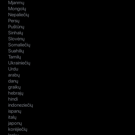
Mjanmų
Mongolų
Nepaliečių
Persų
Puštūnų
Sinhalų
Slovėnų
Somaliečių
Suahilių
Tamilų
Ukrainiečių
Urdu
arabų
danų
graikų
hebrajų
hindi
indoneziečių
ispanų
italų
japonų
korėjiečių