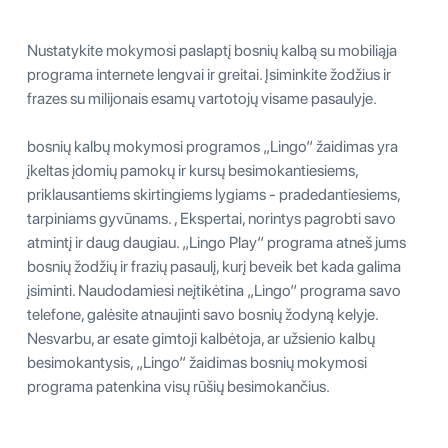
Nustatykite mokymosi paslaptį bosnių kalbą su mobiliąja
programa internete lengvai ir greitai. Įsiminkite žodžius ir
frazes su milijonais esamų vartotojų visame pasaulyje.
bosnių kalbų mokymosi programos „Lingo“ žaidimas yra
įkeltas įdomių pamokų ir kursų besimokantiesiems,
priklausantiems skirtingiems lygiams - pradedantiesiems,
tarpiniams gyvūnams. , Ekspertai, norintys pagrobti savo
atmintį ir daug daugiau. „Lingo Play“ programa atneš jums
bosnių žodžių ir frazių pasaulį, kurį beveik bet kada galima
įsiminti. Naudodamiesi neįtikėtina „Lingo“ programa savo
telefone, galėsite atnaujinti savo bosnių žodyną kelyje.
Nesvarbu, ar esate gimtoji kalbėtoja, ar užsienio kalbų
besimokantysis, „Lingo“ žaidimas bosnių mokymosi
programa patenkina visų rūšių besimokančius.