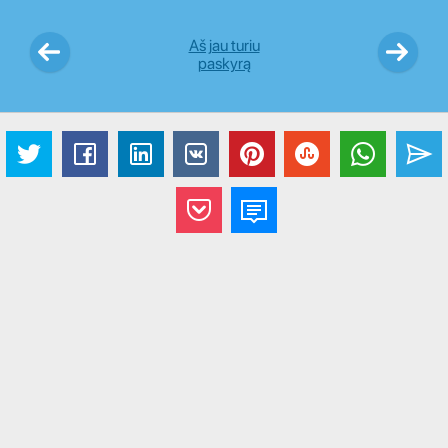
Aš jau turiu
paskyrą