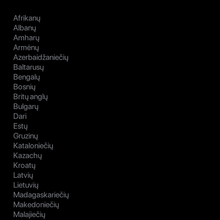
Afrikanų
Albanų
Amharų
Armėnų
Azerbaidžaniečių
Baltarusų
Bengalų
Bosnių
Britų anglų
Bulgarų
Dari
Estų
Gruzinų
Kataloniečių
Kazachų
Kroatų
Latvių
Lietuvių
Madagaskariečių
Makedoniečių
Malajiečių