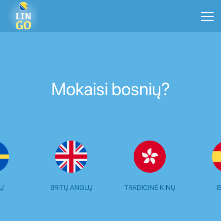
Mokaisi bosnių?
Ų
BRITŲ ANGLŲ
TRADICINĖ KINŲ
I