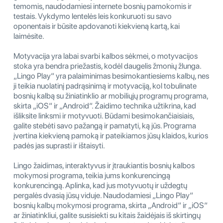
temomis, naudodamiesi internete bosnių pamokomis ir
testais. Vykdymo lentelės leis konkuruoti su savo
oponentais ir būsite apdovanoti kiekvieną kartą, kai
laimėsite.
Motyvacija yra labai svarbi kalbos sėkmei, o motyvacijos
stoka yra bendra priežastis, kodėl daugelis žmonių žlunga.
„Lingo Play“ yra palaiminimas besimokantiesiems kalbų, nes
ji teikia nuolatinį padrąsinimą ir motyvaciją, kol tobulinate
bosnių kalbą su žiniatinklio ar mobiliųjų programų programa,
skirta „iOS“ ir „Android“. Žaidimo technika užtikrina, kad
išliksite linksmi ir motyvuoti. Būdami besimokančiaisiais,
galite stebėti savo pažangą ir pamatyti, ką jūs. Programa
įvertina kiekvieną pamoką ir pateikiamos jūsų klaidos, kurios
padės jas suprasti ir ištaisyti.
Lingo žaidimas, interaktyvus ir įtraukiantis bosnių kalbos
mokymosi programa, teikia jums konkurencingą
konkurencingą. Aplinka, kad jus motyvuotų ir uždegtų
pergalės dvasią jūsų viduje. Naudodamiesi „Lingo Play“
bosnių kalbų mokymosi programa, skirta „Android“ ir „iOS“
ar žiniatinkliui, galite susisiekti su kitais žaidėjais iš skirtingų