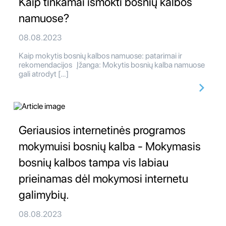
Kaip tinkamai išmokti bosnių kalbos
namuose?
08.08.2023
Kaip mokytis bosnių kalbos namuose: patarimai ir
rekomendacijos Įžanga: Mokytis bosnių kalba namuose
gali atrodyt […]
Geriausios internetinės programos
mokymuisi bosnių kalba - Mokymasis
bosnių kalbos tampa vis labiau
prieinamas dėl mokymosi internetu
galimybių.
08.08.2023