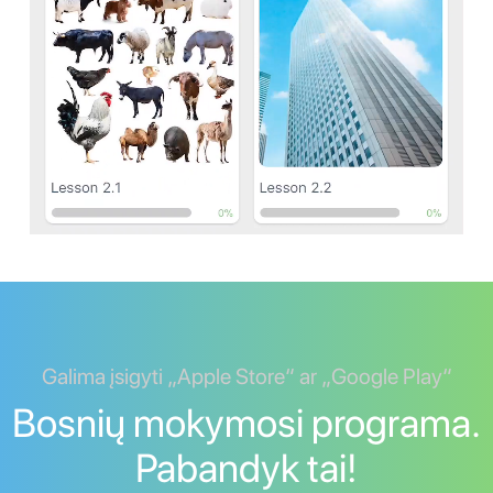
Galima įsigyti „Apple Store“ ar „Google Play“
Bosnių mokymosi programa.
Pabandyk tai!