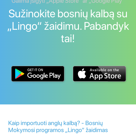
Galima įsigyti „Apple Store“ ar „Google Play“
Sužinokite bosnių kalbą su
„Lingo“ žaidimu. Pabandyk
tai!
Kaip importuoti anglų kalbą? - Bosnių
Mokymosi programos „Lingo“ žaidimas