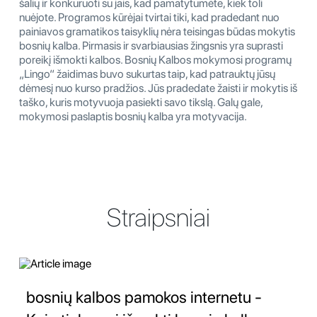
šalių ir konkuruoti su jais, kad pamatytumėte, kiek toli
nuėjote. Programos kūrėjai tvirtai tiki, kad pradedant nuo
painiavos gramatikos taisyklių nėra teisingas būdas mokytis
bosnių kalba. Pirmasis ir svarbiausias žingsnis yra suprasti
poreikį išmokti kalbos. Bosnių Kalbos mokymosi programų
„Lingo“ žaidimas buvo sukurtas taip, kad patrauktų jūsų
dėmesį nuo kurso pradžios. Jūs pradedate žaisti ir mokytis iš
taško, kuris motyvuoja pasiekti savo tikslą. Galų gale,
mokymosi paslaptis bosnių kalba yra motyvacija.
Straipsniai
bosnių kalbos pamokos internetu -