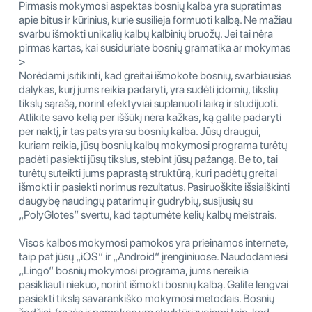
Pirmasis mokymosi aspektas bosnių kalba yra supratimas
apie bitus ir kūrinius, kurie susilieja formuoti kalbą. Ne mažiau
svarbu išmokti unikalių kalbų kalbinių bruožų. Jei tai nėra
pirmas kartas, kai susiduriate bosnių gramatika ar mokymas
>
Norėdami įsitikinti, kad greitai išmokote bosnių, svarbiausias
dalykas, kurį jums reikia padaryti, yra sudėti įdomių, tikslių
tikslų sąrašą, norint efektyviai suplanuoti laiką ir studijuoti.
Atlikite savo kelią per iššūkį nėra kažkas, ką galite padaryti
per naktį, ir tas pats yra su bosnių kalba. Jūsų draugui,
kuriam reikia, jūsų bosnių kalbų mokymosi programa turėtų
padėti pasiekti jūsų tikslus, stebint jūsų pažangą. Be to, tai
turėtų suteikti jums paprastą struktūrą, kuri padėtų greitai
išmokti ir pasiekti norimus rezultatus. Pasiruoškite išsiaiškinti
daugybę naudingų patarimų ir gudrybių, susijusių su
„PolyGlotes“ svertu, kad taptumėte kelių kalbų meistrais.
Visos kalbos mokymosi pamokos yra prieinamos internete,
taip pat jūsų „iOS“ ir „Android“ įrenginiuose. Naudodamiesi
„Lingo“ bosnių mokymosi programa, jums nereikia
pasikliauti niekuo, norint išmokti bosnių kalbą. Galite lengvai
pasiekti tikslą savarankiško mokymosi metodais. Bosnių