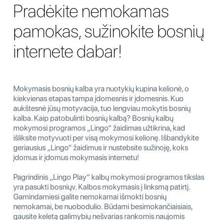
Pradėkite nemokamas
pamokas, sužinokite bosnių
internete dabar!
Mokymasis bosnių kalba yra nuotykių kupina kelionė, o
kiekvienas etapas tampa įdomesnis ir įdomesnis. Kuo
aukštesnė jūsų motyvacija, tuo lengviau mokytis bosnių
kalba. Kaip patobulinti bosnių kalbą? Bosnių kalbų
mokymosi programos „Lingo“ žaidimas užtikrina, kad
išliksite motyvuoti per visą mokymosi kelionę. Išbandykite
geriausius „Lingo“ žaidimus ir nustebsite sužinoję, koks
įdomus ir įdomus mokymasis internetu!
Pagrindinis „Lingo Play“ kalbų mokymosi programos tikslas
yra pasukti bosniųv. Kalbos mokymasis į linksmą patirtį.
Gamindamiesi galite nemokamai išmokti bosnių
nemokamai, be nuobodulio. Būdami besimokančiaisiais,
gausite keletą galimybių nešvarias rankomis naujomis