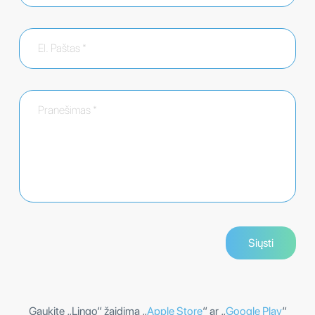
Gaukite „Lingo“ žaidimą „
Apple Store
“ ar „
Google Play
“