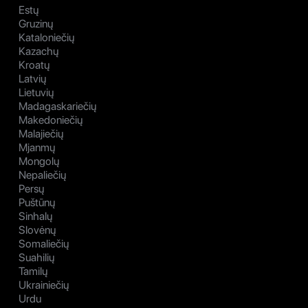
Estų
Gruzinų
Kataloniečių
Kazachų
Kroatų
Latvių
Lietuvių
Madagaskariečių
Makedoniečių
Malajiečių
Mjanmų
Mongolų
Nepaliečių
Persų
Puštūnų
Sinhalų
Slovėnų
Somaliečių
Suahilių
Tamilų
Ukrainiečių
Urdu