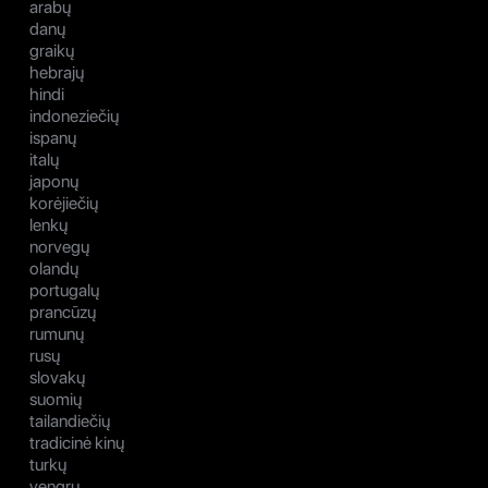
arabų
danų
graikų
hebrajų
hindi
indoneziečių
ispanų
italų
japonų
korėjiečių
lenkų
norvegų
olandų
portugalų
prancūzų
rumunų
rusų
slovakų
suomių
tailandiečių
tradicinė kinų
turkų
vengrų