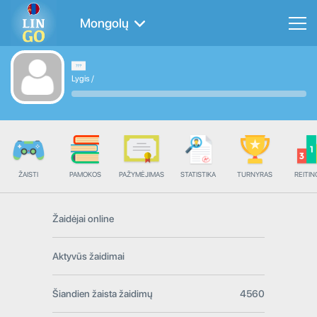
Mongolų
Lygis
/
ŽAISTI
PAMOKOS
PAŽYMĖJIMAS
STATISTIKA
TURNYRAS
REITIN
Žaidėjai online
Aktyvūs žaidimai
Šiandien žaista žaidimų
4560