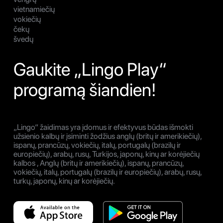
vietnamiečių
vokiečių
čekų
švedų
Gaukite „Lingo Play“
programą šiandien!
„Lingo“ žaidimas yra įdomus ir efektyvus būdas išmokti
užsienio kalbų ir įsiminti žodžius anglų (britų ir amerikiečių),
ispanų, prancūzų, vokiečių, italų, portugalų (brazilų ir
europiečių), arabų, rusų, Turkijos, japonų, kinų ar korėjiečių
kalbos , Anglų (britų ir amerikiečių), ispanų, prancūzų,
vokiečių, italų, portugalų (brazilų ir europiečių), arabų, rusų,
turkų, japonų, kinų ar korėjiečių.