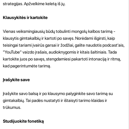
strategijas. Apžvelkime keletą iš jų.
Klausykitės ir kartokite
Vienas veiksmingiausių būdų tobulinti mongolų kalbos tarimą -
klausytis gimtakalbių ir kartoti po savęs. Norėdami išgirsti, kaip
teisingai tariami įvairūs garsai ir žodžiai, galite naudotis podcast'ais,
"YouTube" vaizdo įrašais, audioknygomis ir kitais šaltiniais. Tada
kartokite juos po savęs, stengdamiesi pakartoti intonaciją ir ritmą,
kad pagerintumėte tarimą.
Įrašykite save
Įrašykite savo balsą ir po klausymo palyginkite savo tarimą su
gimtakalbių. Tai padės nustatyti ir ištaisyti tarimo klaidas ir
trūkumus.
Studijuokite fonetiką