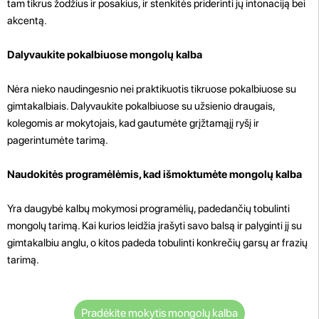
tam tikrus žodžius ir posakius, ir stenkitės priderinti jų intonaciją bei
akcentą.
Dalyvaukite pokalbiuose mongolų kalba
Nėra nieko naudingesnio nei praktikuotis tikruose pokalbiuose su
gimtakalbiais. Dalyvaukite pokalbiuose su užsienio draugais,
kolegomis ar mokytojais, kad gautumėte grįžtamąjį ryšį ir
pagerintumėte tarimą.
Naudokitės programėlėmis, kad išmoktumėte mongolų kalba
Yra daugybė kalbų mokymosi programėlių, padedančių tobulinti
mongolų tarimą. Kai kurios leidžia įrašyti savo balsą ir palyginti jį su
gimtakalbiu anglu, o kitos padeda tobulinti konkrečių garsų ar frazių
tarimą.
Pradėkite mokytis mongolų kalba