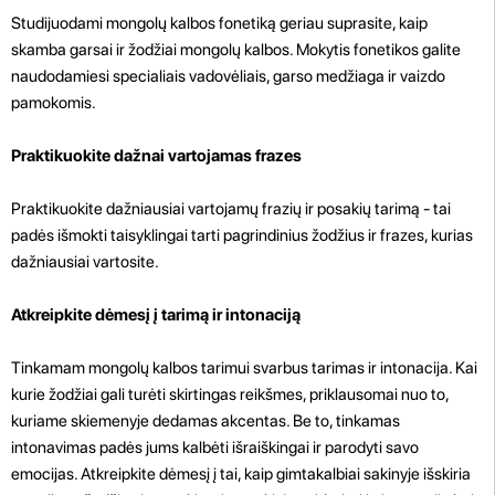
Studijuodami mongolų kalbos fonetiką geriau suprasite, kaip
skamba garsai ir žodžiai mongolų kalbos. Mokytis fonetikos galite
naudodamiesi specialiais vadovėliais, garso medžiaga ir vaizdo
pamokomis.
Praktikuokite dažnai vartojamas frazes
Praktikuokite dažniausiai vartojamų frazių ir posakių tarimą - tai
padės išmokti taisyklingai tarti pagrindinius žodžius ir frazes, kurias
dažniausiai vartosite.
Atkreipkite dėmesį į tarimą ir intonaciją
Tinkamam mongolų kalbos tarimui svarbus tarimas ir intonacija. Kai
kurie žodžiai gali turėti skirtingas reikšmes, priklausomai nuo to,
kuriame skiemenyje dedamas akcentas. Be to, tinkamas
intonavimas padės jums kalbėti išraiškingai ir parodyti savo
emocijas. Atkreipkite dėmesį į tai, kaip gimtakalbiai sakinyje išskiria