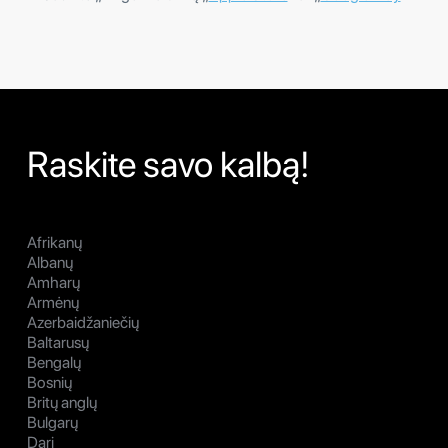
Raskite savo kalbą!
Afrikanų
Albanų
Amharų
Armėnų
Azerbaidžaniečių
Baltarusų
Bengalų
Bosnių
Britų anglų
Bulgarų
Dari