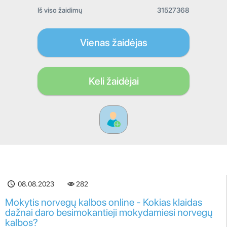
Iš viso žaidimų
31527368
Vienas žaidėjas
Keli žaidėjai
08.08.2023
282
Mokytis norvegų kalbos online - Kokias klaidas
dažnai daro besimokantieji mokydamiesi norvegų
kalbos?