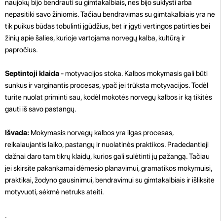
naujokų bijo bendrauti su gimtakalbiais, nes bijo suklysti arba
nepasitiki savo žiniomis. Tačiau bendravimas su gimtakalbiais yra ne
tik puikus būdas tobulinti įgūdžius, bet ir įgyti vertingos patirties bei
žinių apie šalies, kurioje vartojama norvegų kalba, kultūrą ir
papročius.
Septintoji klaida
- motyvacijos stoka. Kalbos mokymasis gali būti
sunkus ir varginantis procesas, ypač jei trūksta motyvacijos. Todėl
turite nuolat priminti sau, kodėl mokotės norvegų kalbos ir ką tikitės
gauti iš savo pastangų.
Išvada:
Mokymasis norvegų kalbos yra ilgas procesas,
reikalaujantis laiko, pastangų ir nuolatinės praktikos. Pradedantieji
dažnai daro tam tikrų klaidų, kurios gali sulėtinti jų pažangą. Tačiau
jei skirsite pakankamai dėmesio planavimui, gramatikos mokymuisi,
praktikai, žodyno gausinimui, bendravimui su gimtakalbiais ir išliksite
motyvuoti, sėkmė netruks ateiti.
.