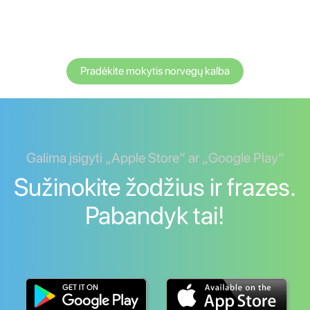
Pradėkite mokytis norvegų kalba
Galima įsigyti „Apple Store“ ar „Google Play“
Sužinokite žodžius ir frazes.
Pabandyk tai!