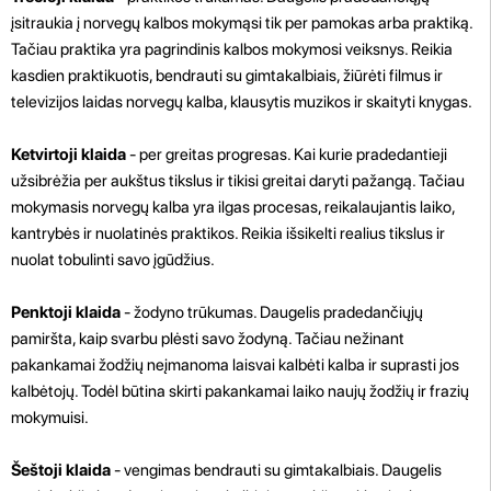
įsitraukia į norvegų kalbos mokymąsi tik per pamokas arba praktiką.
Tačiau praktika yra pagrindinis kalbos mokymosi veiksnys. Reikia
kasdien praktikuotis, bendrauti su gimtakalbiais, žiūrėti filmus ir
televizijos laidas norvegų kalba, klausytis muzikos ir skaityti knygas.
Ketvirtoji klaida
- per greitas progresas. Kai kurie pradedantieji
užsibrėžia per aukštus tikslus ir tikisi greitai daryti pažangą. Tačiau
mokymasis norvegų kalba yra ilgas procesas, reikalaujantis laiko,
kantrybės ir nuolatinės praktikos. Reikia išsikelti realius tikslus ir
nuolat tobulinti savo įgūdžius.
Penktoji klaida
- žodyno trūkumas. Daugelis pradedančiųjų
pamiršta, kaip svarbu plėsti savo žodyną. Tačiau nežinant
pakankamai žodžių neįmanoma laisvai kalbėti kalba ir suprasti jos
kalbėtojų. Todėl būtina skirti pakankamai laiko naujų žodžių ir frazių
mokymuisi.
Šeštoji klaida
- vengimas bendrauti su gimtakalbiais. Daugelis