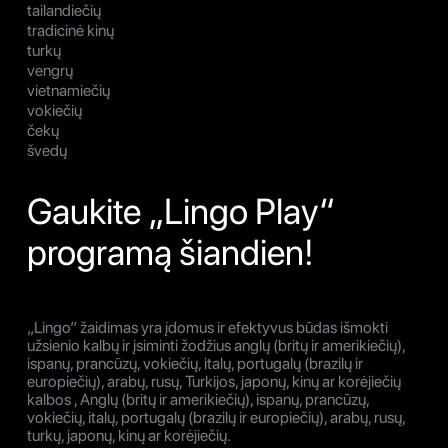
tailandiečių
tradicinė kinų
turkų
vengrų
vietnamiečių
vokiečių
čekų
švedų
Gaukite „Lingo Play“
programą šiandien!
„Lingo“ žaidimas yra įdomus ir efektyvus būdas išmokti
užsienio kalbų ir įsiminti žodžius anglų (britų ir amerikiečių),
ispanų, prancūzų, vokiečių, italų, portugalų (brazilų ir
europiečių), arabų, rusų, Turkijos, japonų, kinų ar korėjiečių
kalbos , Anglų (britų ir amerikiečių), ispanų, prancūzų,
vokiečių, italų, portugalų (brazilų ir europiečių), arabų, rusų,
turkų, japonų, kinų ar korėjiečių.