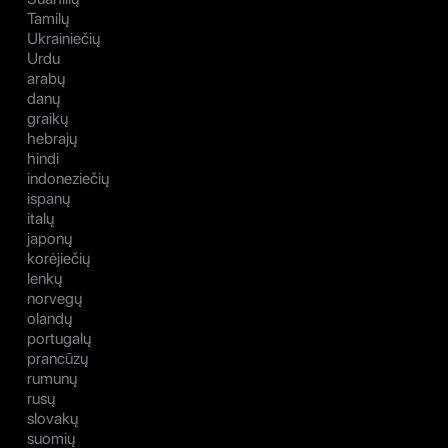
Tamilų
Ukrainiečių
Urdu
arabų
danų
graikų
hebrajų
hindi
indoneziečių
ispanų
italų
japonų
korėjiečių
lenkų
norvegų
olandų
portugalų
prancūzų
rumunų
rusų
slovakų
suomių