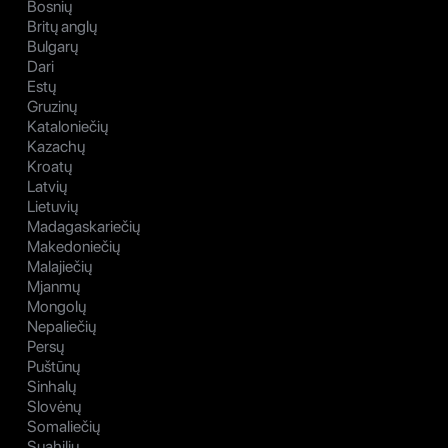
Bosnių
Britų anglų
Bulgarų
Dari
Estų
Gruzinų
Kataloniečių
Kazachų
Kroatų
Latvių
Lietuvių
Madagaskariečių
Makedoniečių
Malajiečių
Mjanmų
Mongolų
Nepaliečių
Persų
Puštūnų
Sinhalų
Slovėnų
Somaliečių
Suahilių