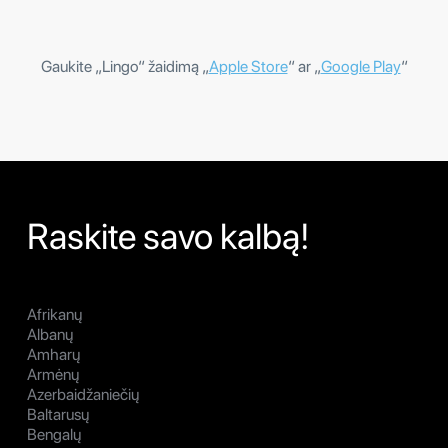
Gaukite „Lingo“ žaidimą „
Apple Store
“ ar „
Google Play
“
Raskite savo kalbą!
Afrikanų
Albanų
Amharų
Armėnų
Azerbaidžaniečių
Baltarusų
Bengalų