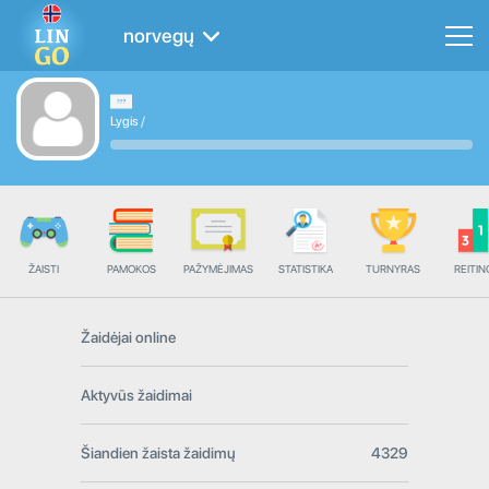
norvegų
Lygis
/
ŽAISTI
PAMOKOS
PAŽYMĖJIMAS
STATISTIKA
TURNYRAS
REITIN
Žaidėjai online
Aktyvūs žaidimai
Šiandien žaista žaidimų
4329