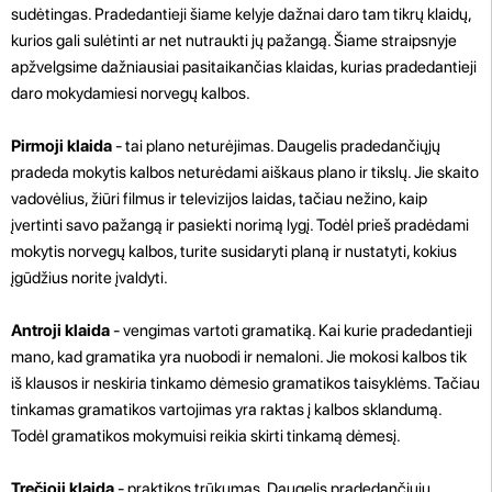
sudėtingas. Pradedantieji šiame kelyje dažnai daro tam tikrų klaidų,
kurios gali sulėtinti ar net nutraukti jų pažangą. Šiame straipsnyje
apžvelgsime dažniausiai pasitaikančias klaidas, kurias pradedantieji
daro mokydamiesi norvegų kalbos.
Pirmoji klaida
- tai plano neturėjimas. Daugelis pradedančiųjų
pradeda mokytis kalbos neturėdami aiškaus plano ir tikslų. Jie skaito
vadovėlius, žiūri filmus ir televizijos laidas, tačiau nežino, kaip
įvertinti savo pažangą ir pasiekti norimą lygį. Todėl prieš pradėdami
mokytis norvegų kalbos, turite susidaryti planą ir nustatyti, kokius
įgūdžius norite įvaldyti.
Antroji klaida
- vengimas vartoti gramatiką. Kai kurie pradedantieji
mano, kad gramatika yra nuobodi ir nemaloni. Jie mokosi kalbos tik
iš klausos ir neskiria tinkamo dėmesio gramatikos taisyklėms. Tačiau
tinkamas gramatikos vartojimas yra raktas į kalbos sklandumą.
Todėl gramatikos mokymuisi reikia skirti tinkamą dėmesį.
Trečioji klaida
- praktikos trūkumas. Daugelis pradedančiųjų