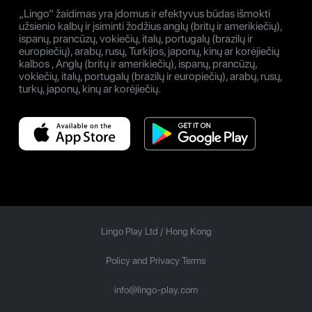
„Lingo“ žaidimas yra įdomus ir efektyvus būdas išmokti
užsienio kalbų ir įsiminti žodžius anglų (britų ir amerikiečių),
ispanų, prancūzų, vokiečių, italų, portugalų (brazilų ir
europiečių), arabų, rusų, Turkijos, japonų, kinų ar korėjiečių
kalbos , Anglų (britų ir amerikiečių), ispanų, prancūzų,
vokiečių, italų, portugalų (brazilų ir europiečių), arabų, rusų,
turkų, japonų, kinų ar korėjiečių.
Lingo Play Ltd /
Hong Kong
Policy and Privacy Terms
info@lingo-play.com