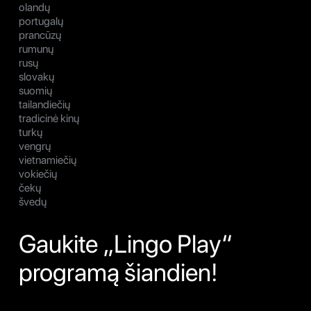
olandų
portugalų
prancūzų
rumunų
rusų
slovakų
suomių
tailandiečių
tradicinė kinų
turkų
vengrų
vietnamiečių
vokiečių
čekų
švedų
Gaukite „Lingo Play“
programą šiandien!