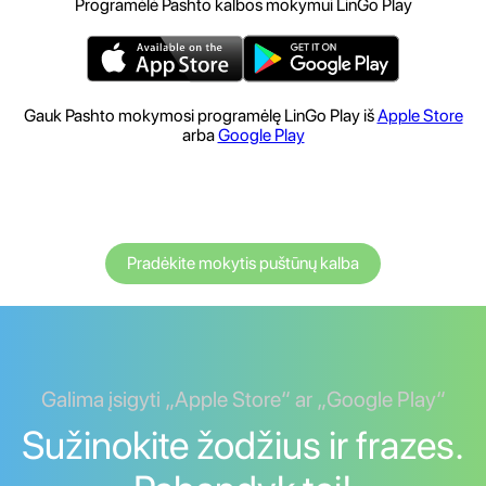
Programėlė Pashto kalbos mokymui LinGo Play
Gauk Pashto mokymosi programėlę LinGo Play iš
Apple Store
arba
Google Play
Pradėkite mokytis puštūnų kalba
Galima įsigyti „Apple Store“ ar „Google Play“
Sužinokite žodžius ir frazes.