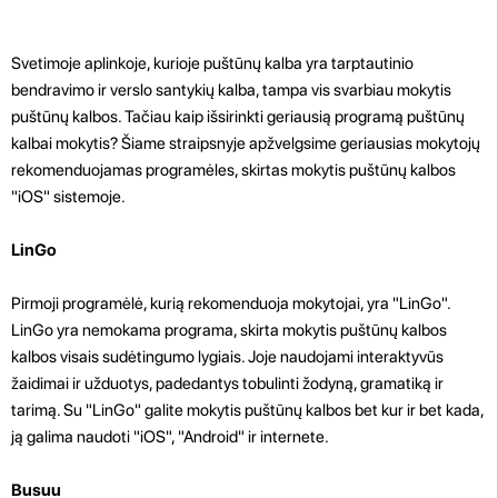
Svetimoje aplinkoje, kurioje puštūnų kalba yra tarptautinio
bendravimo ir verslo santykių kalba, tampa vis svarbiau mokytis
puštūnų kalbos. Tačiau kaip išsirinkti geriausią programą puštūnų
kalbai mokytis? Šiame straipsnyje apžvelgsime geriausias mokytojų
rekomenduojamas programėles, skirtas mokytis puštūnų kalbos
"iOS" sistemoje.
LinGo
Pirmoji programėlė, kurią rekomenduoja mokytojai, yra "LinGo".
LinGo yra nemokama programa, skirta mokytis puštūnų kalbos
kalbos visais sudėtingumo lygiais. Joje naudojami interaktyvūs
žaidimai ir užduotys, padedantys tobulinti žodyną, gramatiką ir
tarimą. Su "LinGo" galite mokytis puštūnų kalbos bet kur ir bet kada,
ją galima naudoti "iOS", "Android" ir internete.
Busuu