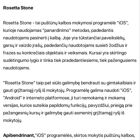
Rosetta Stone
Rosetta Stone - tai puštūnų kalbos mokymosi programėlė "iOS",
kurioje naudojamas "panardinimo" metodas, padedantis
naudotojams pasinerti į kalbą. Joje yra tūkstančiai paveikslėlių,
garsų ir vaizdo įrašų, padedančių naudotojams susieti žodžius ir
frazes su konkrečiais objektais ir veiksmais. Kursai yra skirtingo
sudėtingumo lygio ir tinka tiek pradedantiesiems, tiek pažengusiems
naudotojams.
"Rosetta Stone" taip pat siūlo galimybę bendrauti su gimtakalbiais ir
gauti grįžtamąjį ryšį iš mokytojų. Programėlę galima naudoti "iOS",
"Android" ir interneto platformose, ji turi nemokamą ir mokamą
versijas, kurios suteikia papildomų funkcijų, pavyzdžiui, prieigą prie
pažangesnių kursų ir galimybę gauti asmeninį grįžtamąjį ryšį iš
mokytojų.
Apibendrinant,
"iOS" programėlės, skirtos mokytis puštūnų kalbos,