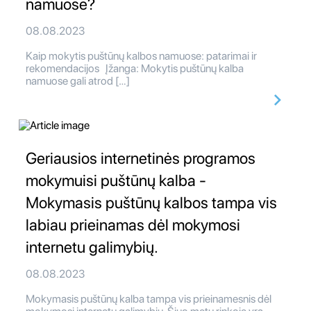
namuose?
08.08.2023
Kaip mokytis puštūnų kalbos namuose: patarimai ir
rekomendacijos Įžanga: Mokytis puštūnų kalba
namuose gali atrod […]
Geriausios internetinės programos
mokymuisi puštūnų kalba -
Mokymasis puštūnų kalbos tampa vis
labiau prieinamas dėl mokymosi
internetu galimybių.
08.08.2023
Mokymasis puštūnų kalba tampa vis prieinamesnis dėl