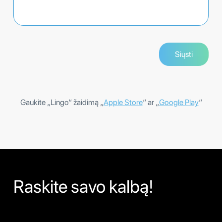
Gaukite „Lingo“ žaidimą „
Apple Store
“ ar „
Google Play
“
Raskite savo kalbą!