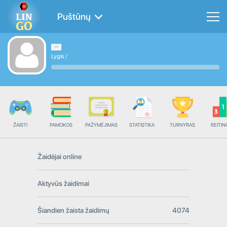
Puštūnų
Lygis
/
ŽAISTI
PAMOKOS
PAŽYMĖJIMAS
STATISTIKA
TURNYRAS
REITIN
Žaidėjai online
Aktyvūs žaidimai
Šiandien žaista žaidimų
4074