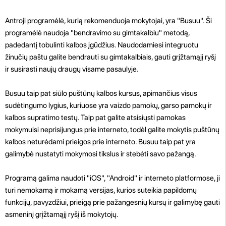
Antroji programėlė, kurią rekomenduoja mokytojai, yra "Busuu". Ši
programėlė naudoja "bendravimo su gimtakalbiu" metodą,
padedantį tobulinti kalbos įgūdžius. Naudodamiesi integruotu
žinučių paštu galite bendrauti su gimtakalbiais, gauti grįžtamąjį ryšį
ir susirasti naujų draugų visame pasaulyje.
Busuu taip pat siūlo puštūnų kalbos kursus, apimančius visus
sudėtingumo lygius, kuriuose yra vaizdo pamokų, garso pamokų ir
kalbos supratimo testų. Taip pat galite atsisiųsti pamokas
mokymuisi neprisijungus prie interneto, todėl galite mokytis puštūnų
kalbos neturėdami prieigos prie interneto. Busuu taip pat yra
galimybė nustatyti mokymosi tikslus ir stebėti savo pažangą.
Programą galima naudoti "iOS", "Android" ir interneto platformose, ji
turi nemokamą ir mokamą versijas, kurios suteikia papildomų
funkcijų, pavyzdžiui, prieigą prie pažangesnių kursų ir galimybę gauti
asmeninį grįžtamąjį ryšį iš mokytojų.