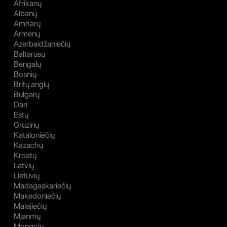
Afrikanų
Albanų
Amharų
Armėnų
Azerbaidžaniečių
Baltarusų
Bengalų
Bosnių
Britų anglų
Bulgarų
Dari
Estų
Gruzinų
Kataloniečių
Kazachų
Kroatų
Latvių
Lietuvių
Madagaskariečių
Makedoniečių
Malajiečių
Mjanmų
Mongolų