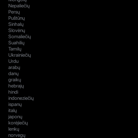
Nepaliečių
Persų
Puštūnų
Sinhalų
Slovėnų
Somaliečių
Suahilių
Tamilų
Ukrainiečių
Urdu
arabų
danų
graikų
hebrajų
hindi
indoneziečių
ispanų
italų
japonų
korėjiečių
lenkų
norvegų