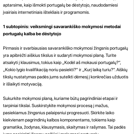
aptarsime, kaip išmokti portugalų be dėstytojo, naudodamiesi
įvairiais internetiniais ištekliais ir programomis.
1 subtopinis: veiksmingi savarankiško mokymosi metodai
portugalų kalba be dėstytojo
Pirmasis ir svarbiausias savarankiško mokymosi žingsnis portugalų
yra apibrėžti aiškius tikslus ir sudaryti mokymosi planą. Turite
atsakyti į klausimus, tokius kaip „Kodėl aš mokausi portugalų?“,
„Kokio lygio kvalifikaciją noriu pasiekti?“ ir „Kurį laiką turiu?“. Aiškių
tikslų nustatymas padės jums sutelkti dėmesį į konkrečias užduotis
ir išlaikyti motyvaciją.
Sukurkite mokymosi planą, kuriame būtų pagrindiniai etapai ir
tarpiniai tikslai. Suskirstykite mokymosi procesą į mažus,
pasiekiamus žingsnius palaipsniui progresuoti. Skirkite laiko
kiekvienam pagrindinių kalbos komponentams, tokiems kaip
gramatika, žodynas, klausymasis, skaitymas ir rašymas. Tai padės