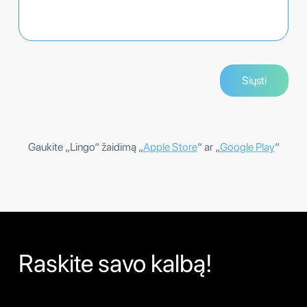
Gaukite „Lingo“ žaidimą „
Apple Store
“ ar „
Google Play
“
Raskite savo kalbą!