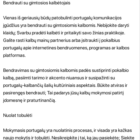
Bendrauti su gimtosios kalbėtojais
Vienas iš geriausių būdų patobulinti portugalų komunikacijos
įgūdžius yra bendrauti su gimtosiomis kalbomis. Nebijokite daryti
klaidų; Svarbu pradėti kalbėti ir pritaikyti savo žinias praktikoje.
Galite rasti kalbų mainų partnerius arba įsitraukti į pokalbius
portugalų apie internetines bendruomenes, programas ar kalbos
platformas.
Bendravimas su gimtosiomis kalbomis padės sustiprinti pokalbio
kalbą, pasiimti tarimo ir akcento niuansus ir susipažinti su
portugalų-kalbančių šalių kultūriniais aspektais. Būkite atviras ir
pasirengęs bendrauti; Tai padarys jūsų kalbų mokymosi patirtį
įdomesnę ir praturtinančią.
Nuolat tobulėti
Mokymasis portugalų yra nuolatinis procesas, ir visada yra kažkas
naujo mokytis ir tobulėti. Nesikreipkite į tai, ką jau pasiekėte; Siekite