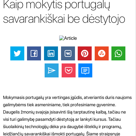
Kaip mokytis portugalų
savarankiškai be dėstytojo
Mokymasis portugalų yra vertingas įgūdis, atveriantis duris naujoms
galimybėms tiek asmeniniame, tiek profesiniame gyvenime.
Daugelis žmonių svajoja įsisavinti šią tarptautinę kalbą, tačiau ne
visi turi galimybę pasamdyti dėstytoją ar lankyti kursus. Tačiau
šiuolaikinių technologijų dėka yra daugybė išteklių ir programų,
leidžiančių savarankiškai išmokti portugalų. Šiame straipsnyje