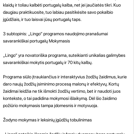
klaidų ir toliau kalbėti portugalų kalba, net jei jaučiatės tikri. Kuo
daugiau praktikuosite, tuo labiau pasitikėsite savo pokalbio
įgūdžiais, ir tuo laisvai jūsų portugalų taps.
3 subtopinis: „Lingo“ programos naudojimo pranašumai
savarankiškai portugalų Mokymasis
„Lingo“ yra novatoriška programa, suteikianti unikalias galimybes
savarankiškai mokytis portugalų ir 70 kitų kalbų.
Programa siūlo įtraukiančius ir interaktyvius žodžių žaidimus, kurie
daro naujų žodžių įsiminimo procesą malonų ir efektyvų. Kortų
žaidimai leidžia ne tik išmokti žodžių vertimo, bet ir naudoti juos
kontekste, o tai padidina mokymosi išlaikymą. Dėl šio žaidimo
požiūrio mokymasis tampa įdomesnis ir motyvuoja.
Žodyno mokymas ir leksinių įgūdžių tobulinimas