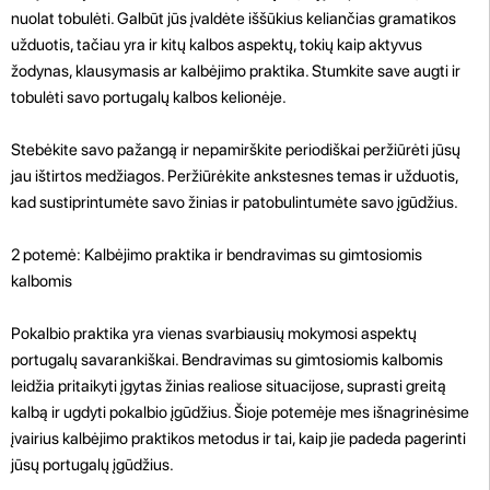
nuolat tobulėti. Galbūt jūs įvaldėte iššūkius keliančias gramatikos
užduotis, tačiau yra ir kitų kalbos aspektų, tokių kaip aktyvus
žodynas, klausymasis ar kalbėjimo praktika. Stumkite save augti ir
tobulėti savo portugalų kalbos kelionėje.
Stebėkite savo pažangą ir nepamirškite periodiškai peržiūrėti jūsų
jau ištirtos medžiagos. Peržiūrėkite ankstesnes temas ir užduotis,
kad sustiprintumėte savo žinias ir patobulintumėte savo įgūdžius.
2 potemė: Kalbėjimo praktika ir bendravimas su gimtosiomis
kalbomis
Pokalbio praktika yra vienas svarbiausių mokymosi aspektų
portugalų savarankiškai. Bendravimas su gimtosiomis kalbomis
leidžia pritaikyti įgytas žinias realiose situacijose, suprasti greitą
kalbą ir ugdyti pokalbio įgūdžius. Šioje potemėje mes išnagrinėsime
įvairius kalbėjimo praktikos metodus ir tai, kaip jie padeda pagerinti
jūsų portugalų įgūdžius.