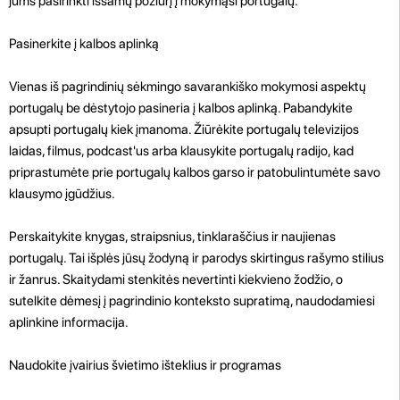
jums pasirinkti išsamų požiūrį į mokymąsi portugalų.
Pasinerkite į kalbos aplinką
Vienas iš pagrindinių sėkmingo savarankiško mokymosi aspektų
portugalų be dėstytojo pasineria į kalbos aplinką. Pabandykite
apsupti portugalų kiek įmanoma. Žiūrėkite portugalų televizijos
laidas, filmus, podcast'us arba klausykite portugalų radijo, kad
priprastumėte prie portugalų kalbos garso ir patobulintumėte savo
klausymo įgūdžius.
Perskaitykite knygas, straipsnius, tinklaraščius ir naujienas
portugalų. Tai išplės jūsų žodyną ir parodys skirtingus rašymo stilius
ir žanrus. Skaitydami stenkitės nevertinti kiekvieno žodžio, o
sutelkite dėmesį į pagrindinio konteksto supratimą, naudodamiesi
aplinkine informacija.
Naudokite įvairius švietimo išteklius ir programas