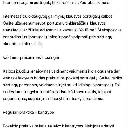
Prenumeruojami portugalų tinklaraščiai ir „YouTube“ kanalai
Internetas siūlo daugybę galimybių klausytis portugalų kalbos.
Galite užsiprenumeruoti portugalų tinklaraščius, klausytis
transliacijų ar žiūrėti edukacinius kanalus „YouTube“. Ši ekspozicija
panardins jus į portugalų kalbą ir padės priprasti prie skirtingų
akcentų ir kalbos stilių.
Vaidmenų vaidinimas ir dialogai
Kalbos įgūdžių pritaikymas vaidinant vaidmenis ir dialogus yra dar
vienas efektyvus būdas praktikuoti pokalbį portugalų. Galite vaidinti
skirtingų personažų vaidmenis ir įsitraukti į dialogus portugalų. Tai
padės jums lengviau ir natūraliai išreikšti savo mintis, taip pat
pagerinti jūsų sugebėjimą klausytis ir atsakyti į klausimus.
Reguliari praktika ir kantrybė
Pokalbio praktika reikalauja laiko ir kantrybės. Nebijokite daryti