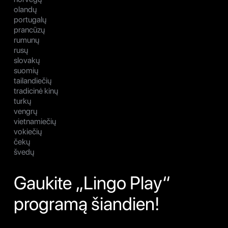
olandų
portugalų
prancūzų
rumunų
rusų
slovakų
suomių
tailandiečių
tradicinė kinų
turkų
vengrų
vietnamiečių
vokiečių
čekų
švedų
Gaukite „Lingo Play“
programą šiandien!