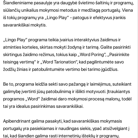
Šiandieniniame pasaulyje yra daugybė švietimo šaltinių ir programų,
siūlančių unikalius mokymosi metodus ir medžiagą portugalų. Viena
iš tokių programų yra „Lingo Play“ - patogus ir efektyvus įrankis
savarankiškai mokytis.
„Lingo Play“ programa teikia įvairius interaktyvius žaidimus ir
atminties korteles, skirtas mokyti žodyną ir tarimą. Galite pasirinkti
skirtingus žaidimo režimus, tokius kaip „Word Poring“, „Pasirinkite
teisingą vertimą“ ir „Word Tarionation“, kad pagilintumėte savo
žodžių žinias ir patobulintumėte vertimo bei tarimo įgūdžius.
Be to, programa leidžia sekti savo pažangą ir laimėjimus, suteikiant
galimybę įvertinti jūsų patobulinimą ir išlikti motyvuoti. Įtraukiantys
programos „Word“ žaidimai daro mokymosi procesą malonų, todėl
tai yra idealus pasirinkimas savarankiškai.
Apibendrinant galima pasakyti, kad savarankiškas mokymasis
portugalų yra pasiekiamas ir naudingas siekis, ypač atsižvelgiant į
tai, kad šiandien galima rasti internetinių išteklių ir programų.