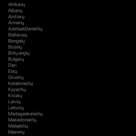
Afrikanų
Albanų
Amharų
Armėnų
Azerbaidžaniečių
Baltarusų
Bengalų
Bosnių
Britų anglų
Bulgarų
Dari
Estų
Gruzinų
Kataloniečių
Kazachų
Kroatų
Latvių
Lietuvių
Madagaskariečių
Makedoniečių
Malajiečių
Mjanmų