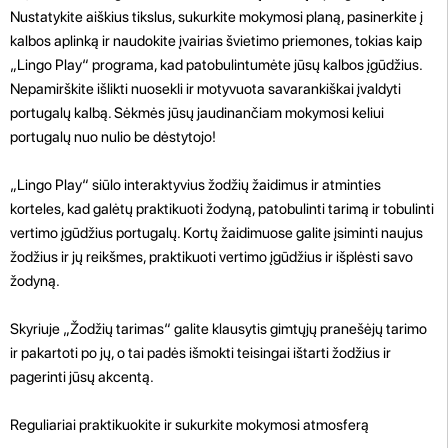
Nustatykite aiškius tikslus, sukurkite mokymosi planą, pasinerkite į
kalbos aplinką ir naudokite įvairias švietimo priemones, tokias kaip
„Lingo Play“ programa, kad patobulintumėte jūsų kalbos įgūdžius.
Nepamirškite išlikti nuosekli ir motyvuota savarankiškai įvaldyti
portugalų kalbą. Sėkmės jūsų jaudinančiam mokymosi keliui
portugalų nuo nulio be dėstytojo!
„Lingo Play“ siūlo interaktyvius žodžių žaidimus ir atminties
korteles, kad galėtų praktikuoti žodyną, patobulinti tarimą ir tobulinti
vertimo įgūdžius portugalų. Kortų žaidimuose galite įsiminti naujus
žodžius ir jų reikšmes, praktikuoti vertimo įgūdžius ir išplėsti savo
žodyną.
Skyriuje „Žodžių tarimas“ galite klausytis gimtųjų pranešėjų tarimo
ir pakartoti po jų, o tai padės išmokti teisingai ištarti žodžius ir
pagerinti jūsų akcentą.
Reguliariai praktikuokite ir sukurkite mokymosi atmosferą