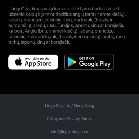
„Lingo“ žaidimas yra įdomus ir efektyvus būdas išmokti
užsienio kalbų ir įsiminti žodžius anglų (britų ir amerikiečių),
ispanų, prancūzų, vokiečių, italų, portugalų (brazilų ir
europiečių), arabų, rusų, Turkijos, japonų, kinų ar korėjiečių
kalbos , Anglų (britų ir amerikiečių), ispanų, prancūzų,
vokiečių, italų, portugalų (brazilų ir europiečių), arabų, rusų,
turkų, japonų, kinų ar korėjiečių.
Lingo Play Ltd /
Hong Kong
Policy and Privacy Terms
info@lingo-play.com