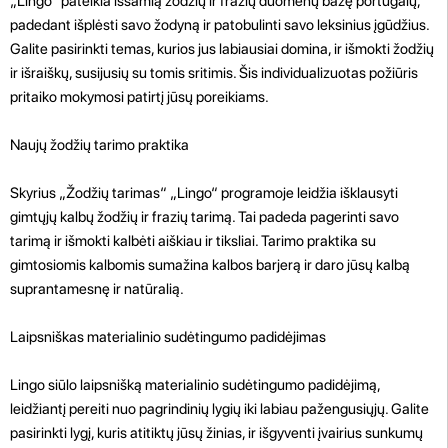
„Lingo“ pateikia išsamią žodžių ir frazių duomenų bazę portugalų,
padedant išplėsti savo žodyną ir patobulinti savo leksinius įgūdžius.
Galite pasirinkti temas, kurios jus labiausiai domina, ir išmokti žodžių
ir išraiškų, susijusių su tomis sritimis. Šis individualizuotas požiūris
pritaiko mokymosi patirtį jūsų poreikiams.
Naujų žodžių tarimo praktika
Skyrius „Žodžių tarimas“ „Lingo“ programoje leidžia išklausyti
gimtųjų kalbų žodžių ir frazių tarimą. Tai padeda pagerinti savo
tarimą ir išmokti kalbėti aiškiau ir tiksliai. Tarimo praktika su
gimtosiomis kalbomis sumažina kalbos barjerą ir daro jūsų kalbą
suprantamesnę ir natūralią.
Laipsniškas materialinio sudėtingumo padidėjimas
Lingo siūlo laipsnišką materialinio sudėtingumo padidėjimą,
leidžiantį pereiti nuo pagrindinių lygių iki labiau pažengusiųjų. Galite
pasirinkti lygį, kuris atitiktų jūsų žinias, ir išgyventi įvairius sunkumų