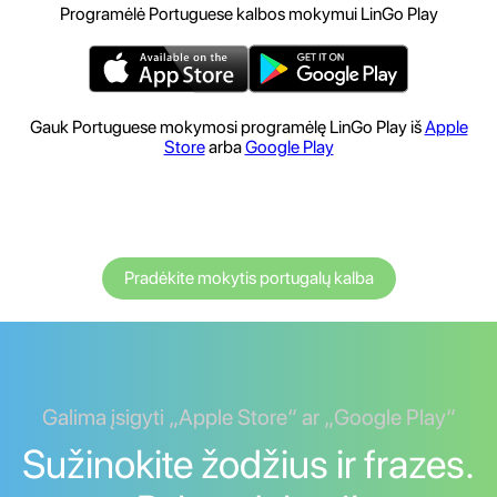
Programėlė Portuguese kalbos mokymui LinGo Play
Gauk Portuguese mokymosi programėlę LinGo Play iš
Apple
Store
arba
Google Play
Pradėkite mokytis portugalų kalba
Galima įsigyti „Apple Store“ ar „Google Play“
Sužinokite žodžius ir frazes.