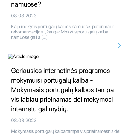
namuose?
08.08.2023
Kaip mokytis portugalų kalbos namuose: patarimai ir
rekomendacijos Įžanga: Mokytis portugalų kalba
namuose gali a […]
Geriausios internetinės programos
mokymuisi portugalų kalba -
Mokymasis portugalų kalbos tampa
vis labiau prieinamas dėl mokymosi
internetu galimybių.
08.08.2023
Mokymasis portugalų kalba tampa vis prieinamesnis dėl