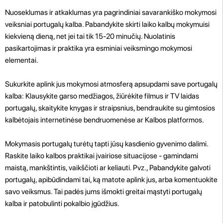
Nuoseklumas ir atkaklumas yra pagrindiniai savarankiško mokymosi
veiksniai portugalų kalba. Pabandykite skirti laiko kalbų mokymuisi
kiekvieną dieną, net jei tai tik 15-20 minučių. Nuolatinis
pasikartojimas ir praktika yra esminiai veiksmingo mokymosi
elementai.
Sukurkite aplink jus mokymosi atmosferą apsupdami save portugalų
kalba: Klausykite garso medžiagos, žiūrėkite filmus ir TV laidas
portugalų, skaitykite knygas ir straipsnius, bendraukite su gimtosios
kalbėtojais internetinėse bendruomenėse ar Kalbos platformos.
Mokymasis portugalų turėtų tapti jūsų kasdienio gyvenimo dalimi.
Raskite laiko kalbos praktikai įvairiose situacijose - gamindami
maistą, mankštintis, vaikščioti ar keliauti. Pvz., Pabandykite galvoti
portugalų, apibūdindami tai, ką matote aplink jus, arba komentuokite
savo veiksmus. Tai padės jums išmokti greitai mąstyti portugalų
kalba ir patobulinti pokalbio įgūdžius.