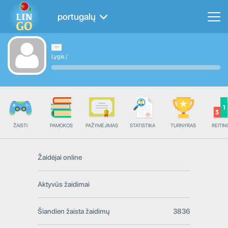
portugalų
Lygis
/
ŽAISTI
PAMOKOS
PAŽYMĖJIMAS
STATISTIKA
TURNYRAS
REITIN
Žaidėjai online
Aktyvūs žaidimai
Šiandien žaista žaidimų
3836