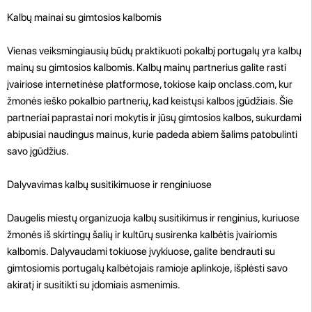
Kalbų mainai su gimtosios kalbomis
Vienas veiksmingiausių būdų praktikuoti pokalbį portugalų yra kalbų
mainų su gimtosios kalbomis. Kalbų mainų partnerius galite rasti
įvairiose internetinėse platformose, tokiose kaip onclass.com, kur
žmonės ieško pokalbio partnerių, kad keistųsi kalbos įgūdžiais. Šie
partneriai paprastai nori mokytis ir jūsų gimtosios kalbos, sukurdami
abipusiai naudingus mainus, kurie padeda abiem šalims patobulinti
savo įgūdžius.
Dalyvavimas kalbų susitikimuose ir renginiuose
Daugelis miestų organizuoja kalbų susitikimus ir renginius, kuriuose
žmonės iš skirtingų šalių ir kultūrų susirenka kalbėtis įvairiomis
kalbomis. Dalyvaudami tokiuose įvykiuose, galite bendrauti su
gimtosiomis portugalų kalbėtojais ramioje aplinkoje, išplėsti savo
akiratį ir susitikti su įdomiais asmenimis.