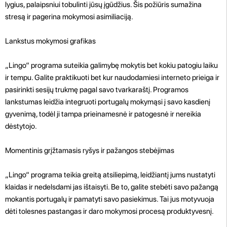
lygius, palaipsniui tobulinti jūsų įgūdžius. Šis požiūris sumažina
stresą ir pagerina mokymosi asimiliaciją.
Lankstus mokymosi grafikas
„Lingo“ programa suteikia galimybę mokytis bet kokiu patogiu laiku
ir tempu. Galite praktikuoti bet kur naudodamiesi interneto prieiga ir
pasirinkti sesijų trukmę pagal savo tvarkaraštį. Programos
lankstumas leidžia integruoti portugalų mokymąsi į savo kasdienį
gyvenimą, todėl ji tampa prieinamesnė ir patogesnė ir nereikia
dėstytojo.
Momentinis grįžtamasis ryšys ir pažangos stebėjimas
„Lingo“ programa teikia greitą atsiliepimą, leidžiantį jums nustatyti
klaidas ir nedelsdami jas ištaisyti. Be to, galite stebėti savo pažangą
mokantis portugalų ir pamatyti savo pasiekimus. Tai jus motyvuoja
dėti tolesnes pastangas ir daro mokymosi procesą produktyvesnį.