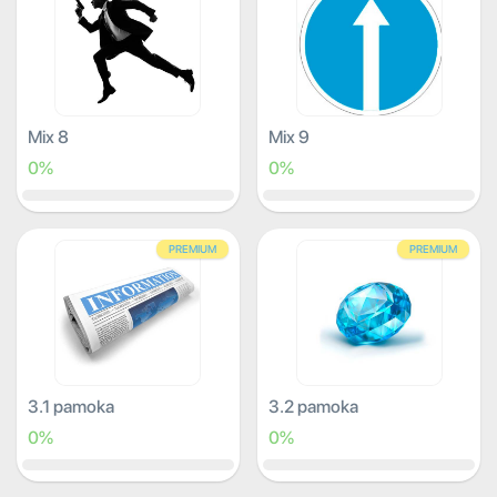
Mix 8
Mix 9
0%
0%
PREMIUM
PREMIUM
3.1 pamoka
3.2 pamoka
0%
0%