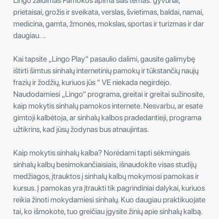
Lingo žaidimas Pamokos apima šias temas: gyvūnai,
prietaisai, grožis ir sveikata, verslas, švietimas, baldai, namai,
medicina, gamta, žmonės, mokslas, sportas ir turizmas ir dar
daugiau. ..
Kai tapsite „Lingo Play“ pasaulio dalimi, gausite galimybę
ištirti šimtus sinhalų internetinių pamokų ir tūkstančių naujų
frazių ir žodžių, kuriuos jūs “ VE niekada negirdėjo.
Naudodamiesi „Lingo“ programa, greitai ir greitai sužinosite,
kaip mokytis sinhalų pamokos internete. Nesvarbu, ar esate
gimtoji kalbėtoja, ar sinhalų kalbos pradedantieji, programa
užtikrins, kad jūsų žodynas bus atnaujintas.
Kaip mokytis sinhalų kalba? Norėdami tapti sėkmingais
sinhalų kalbų besimokančiaisiais, išnaudokite visas studijų
medžiagos, įtrauktos į sinhalų kalbų mokymosi pamokas ir
kursus. Į pamokas yra įtraukti tik pagrindiniai dalykai, kuriuos
reikia žinoti mokydamiesi sinhalų. Kuo daugiau praktikuojate
tai, ko išmokote, tuo greičiau įgysite žinių apie sinhalų kalbą.