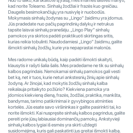
Nuo to laiko, kai skaitote šį įrašą, mes imamės laisvės manyti,
kad norite Tolearno. Sinhalų žodžiai ir frazės kuo greičiau.
Daugelis besimokančiųjų yra nusivylę ir nuobodūs.
Mokymasis sinhalų žodynas su „Lingo“ žaidimu yra įdomus.
Jūs pradedate nuo pačių pagrindinių dalykų ir netrukus
tapsite laisvai sinhalų pranešėju. „Lingo Play“ sinhalų
pamokos yra skirtos padėti praktikuoti skirtingas sritis,
kurias reikia tobulinti. Naudodamiesi „Lingo“ žaidimu, galite
išmokti sinhalų žodžių, kurie yra nepaprastai malonūs.
Mes radome unikalų būdą, kaip padėti išmokti skaityti,
klausytis ir rašyti šalia šalis. Mes pradedame ne tik su sinhalų
kalbos pagrindais. Nemokamai sinhalų pamokos gali vesti
bet ką, net ir tuos, kurie neturi ankstesnių žinių apie sinhalų
žodyną. Ar žinojai, kad mokytis žodžių sinhalų kalba
reikalauja pritaikyto požiūrio? Kiekviena pamoka yra
įdomios kiekvieną dieną, frazės, žodžiai, praktika, mankšta,
bandymas, tarimo patikrinimai ir gyvybingos atminties
kortelės. Jūs esate savo viršininkas ir galite pasirinkti tai, ko
norite išmokti. Kai nuspręsite sinhalų kalbos pagrindus, galite
pereiti prie jūsų labiausiai dominančių pamokų. Ankstyvieji
sinhalų kalbos lygiai iš esmės yra skirti uždegti
susidomėjimą, kuris gali paskatinti jus greitai išmokti kalbą.