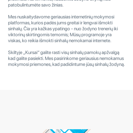
patobulintumėte savo žinias.
Mes nuskaitydavome geriausias internetinių mokymosi
platformas, kurios padės jums greitai ir lengvai išmokti
sinhalų. Čia yra kažkas ypatingo - nuo žodyno trenerių iki
viktorinų skirtingomis temomis; Mūsų programoje yra
viskas, ko reikia išmokti sinhalų nemokamai internete.
Skiltyje „Kursai“ galite rasti visų sinhalų pamokų apžvalgą
kad galite pasiekti. Mes pasirinkome geriausius nemokamus
mokymosi priemones, kad padidintume jūsų sinhalų žodyną.