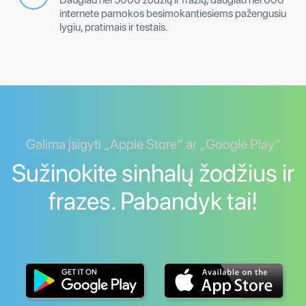
internete pamokos besimokantiesiems pažengusiu
lygiu, pratimais ir testais.
Galima įsigyti „Apple Store“ ar „Google Play“
Sužinokite sinhalų žodžius ir
frazes. Pabandyk tai!