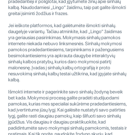
pradedantieji ir poliglotai, kad įgytumėte žinių apie sinhalų
kalbą. Naudodamiesi „Lingo“ žaidimu, taip pat galite išmokti
greitai įsiminti žodžius ir frazes.
Jei ieškote platformos, kad galėtumėte išmokti sinhalų.
daugelyje variantų. Tačiau atminkite, kad „Lingo“ žaidimas
yra geriausias pasirinkimas. Mokymasis sinhalų pamokos
internete niekada nebuvo linksmesnės. Sinhalų mokymosi
pamokos pradedantiesiems, tarpininkams ir pažengusiems
besimokantiesiems yra apkrauta daugybe interaktyvių
sinhalų kalbos pratybų, kurios daro mokymosi patirtį
malonesnę. Įvadas į sinhalų kalbų ortografiją ir proto
nesuvokimą sinhalų kalbų testai užtikrina, kad įgyjate sinhalų
kalbą.
Išmokti internete ir pagerinkite savo sinhalų žodyną beveik
bet kada. Mokymosi procesą galite pradėti studijuodami
pamokas, kurias mes specialiai sukūrėme pradedantiesiems,
kad įvertintume jūsų lygį. Kai galėsite nustatyti savo patirties
lygį, galite rasti daugiau pamokų, kaip šlifuoti savo sinhalų
įgūdžius. Vis daugiau ir daugiau praktikuokite, kad
padidintumėte savo mokymąsi sinhalų pamokomis, testais ir
pratimais. Kai tik norite, naudokite žodyno skyrių, kad