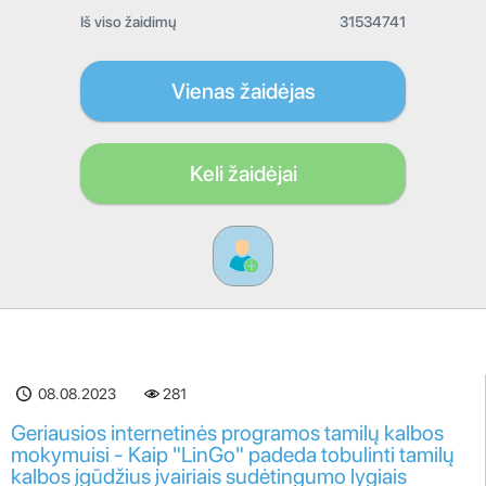
Iš viso žaidimų
31534741
Vienas žaidėjas
Keli žaidėjai
08.08.2023
281
Geriausios internetinės programos tamilų kalbos
mokymuisi - Kaip "LinGo" padeda tobulinti tamilų
kalbos įgūdžius įvairiais sudėtingumo lygiais