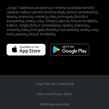
„Lingo“ žaidimas yra įdomus ir efektyvus būdas išmokti
užsienio kalbų ir įsiminti žodžius anglų (britų ir amerikiečių),
ispanų, prancūzų, vokiečių, italų, portugalų (brazilų ir
europiečių), arabų, rusų, Turkijos, japonų, kinų ar korėjiečių
kalbos , Anglų (britų ir amerikiečių), ispanų, prancūzų,
vokiečių, italų, portugalų (brazilų ir europiečių), arabų, rusų,
turkų, japonų, kinų ar korėjiečių.
Lingo Play Ltd /
Hong Kong
Policy and Privacy Terms
info@lingo-play.com