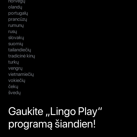
norvegų
olandų
portugalų
prancūzų
rumunų
rusų
slovakų
suomių
tailandiečių
tradicinė kinų
turkų
vengrų
vietnamiečių
vokiečių
čekų
švedų
Gaukite „Lingo Play“
programą šiandien!