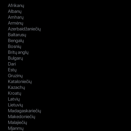
Afrikanų
Albanų
Amharų
Armėnų
Azerbaidžaniečių
Baltarusų
Bengalų
Bosnių
Britų anglų
Bulgarų
Dari
Estų
Gruzinų
Kataloniečių
Kazachų
Kroatų
Latvių
Lietuvių
Madagaskariečių
Makedoniečių
Malajiečių
Mjanmų