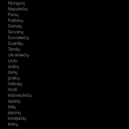
Mongolų
Nepaliečių
Persų
Puštūnų
Sinhalų
Slovėnų
Somaliečių
Suahilių
Tamilų
Ukrainiečių
Urdu
arabų
danų
graikų
hebrajų
hindi
indoneziečių
ispanų
italų
japonų
korėjiečių
lenkų