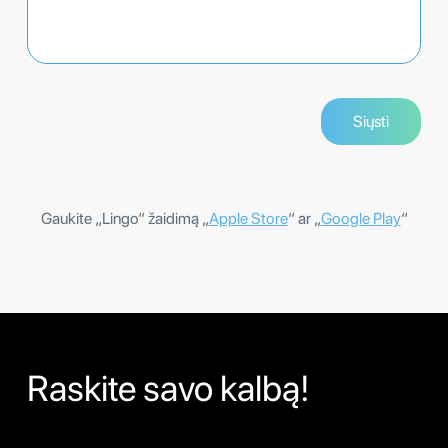
Gaukite „Lingo“ žaidimą „
Apple Store
“ ar „
Google Play
“
Raskite savo kalbą!