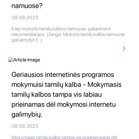
namuose?
08.08.2023
Kaip mokytis tamilų kalbos namuose: patarimai ir
rekomendacijos Įžanga: Mokytis tamilų kalba namuose
gali atrodyt […]
Geriausios internetinės programos
mokymuisi tamilų kalba - Mokymasis
tamilų kalbos tampa vis labiau
prieinamas dėl mokymosi internetu
galimybių.
08.08.2023
Mokymasis tamilų kalba tampa vis prieinamesnis dėl