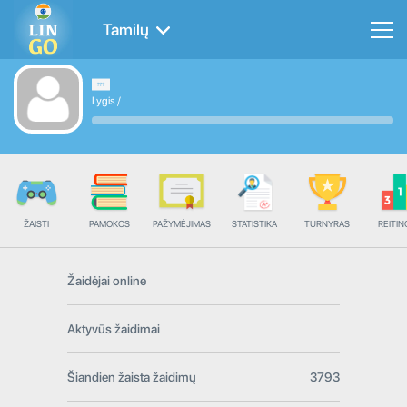
Tamilų
Lygis
/
ŽAISTI
PAMOKOS
PAŽYMĖJIMAS
STATISTIKA
TURNYRAS
REITIN
Žaidėjai online
Aktyvūs žaidimai
Šiandien žaista žaidimų
3793