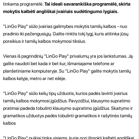
tinkama programėlė.
Tai ideali savarankiška programėlė, skirta
mokytis kalbėti angliškai įvairiais sudėtingumo lygiais.
"LinGo Play" siūlo įvairias galimybes mokytis tamilų kalbos - nuo
pradinio iki pažengusiųjų. Galite rinktis tokį lygį, kuris atitinka jūsų
poreikius ir tamilų kalbos mokymosi tikslus.
Vienas iš pagrindinių "LinGo Play" privalumų yra jos lankstumas. Ją
galite naudoti bet kada ir bet kur, išmaniajame telefone ar
planšetiniame kompiuteryje. Su "LinGo Play" galite mokytis tamilų
kalbos kelyje, metro ar net eilėje.
"LinGo Play" siūlo kelių tipų užduotis, kurios padės lavinti įvairius
tamilų kalbos mokymosi įgūdžius. Pavyzdžiui, klausymo supratimo
pratimai padeda tobulinti klausymo supratimo įgūdžius. Skaitymo ir
gramatikos užduotys padės tobulinti gramatikos ir rašytinės tamilų
kalbos
"LinGo Play" puikiai tinka visiems, kurie nori išmokti kalbėti angliškai.