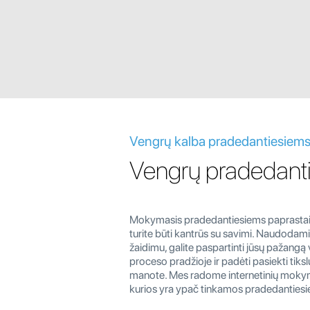
Vengrų kalba pradedantiesiem
Vengrų pradedant
Mokymasis pradedantiesiems paprastai re
turite būti kantrūs su savimi. Naudodami
žaidimu, galite paspartinti jūsų pažan
proceso pradžioje ir padėti pasiekti tikslu
manote. Mes radome internetinių mokym
kurios yra ypač tinkamos pradedanties