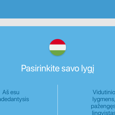
Pasirinkite savo lygį
Aš esu
Vidutini
adedantysis
lygmens
pažengęs
lingvista