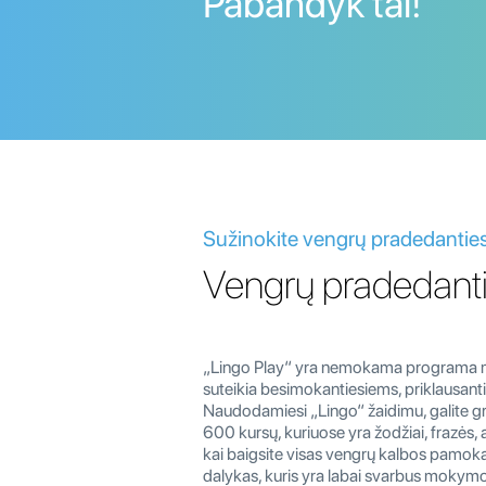
Pabandyk tai!
Sužinokite vengrų pradedanties
Vengrų pradedantie
„Lingo Play“ yra nemokama programa mobi
suteikia besimokantiesiems, priklausant
Naudodamiesi „Lingo“ žaidimu, galite gre
600 kursų, kuriuose yra žodžiai, frazės, 
kai baigsite visas vengrų kalbos pamokas.
dalykas, kuris yra labai svarbus mokymos