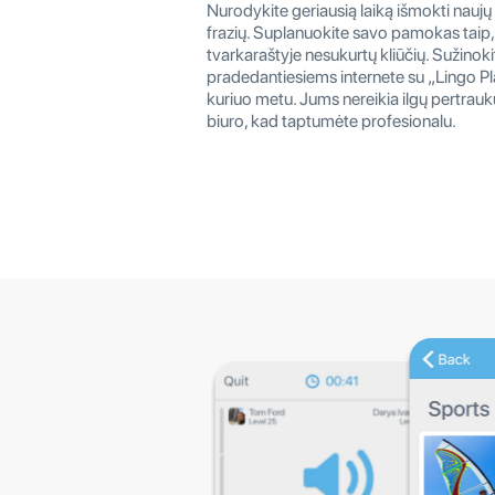
Nurodykite geriausią laiką išmokti naujų
frazių. Suplanuokite savo pamokas taip,
tvarkaraštyje nesukurtų kliūčių. Sužinok
pradedantiesiems internete su „Lingo P
kuriuo metu. Jums nereikia ilgų pertrauk
biuro, kad taptumėte profesionalu.