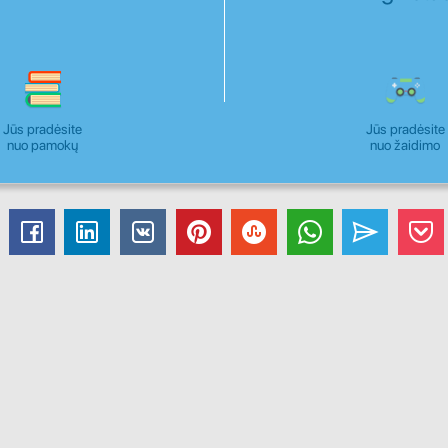
Jūs pradėsite
Jūs pradėsite
nuo pamokų
nuo žaidimo