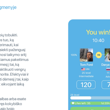
ygmenyje
ų tobulėti.
ės tuo, ką
erimauti, kai
siekti pažengusį
osi taikymo sritį
ikiamus pakeitimus
esį į tai, ką
aktikuoti vengrų
orite. Efektyviai ir
 dėmesį į tai, kaip
 eikvojant laiką
 kalbas arba esate
savęs kokybiško
sio lygio