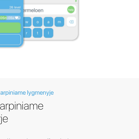
tarpiniame lygmenyje
tarpiniame
je