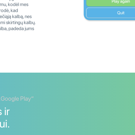
domu, kodėl mes
rodė, kad
čiąją kalbą, nes
ami skirtingų kalbų.
kalba, padeda jums
 „Google Play“
 ir
ui.