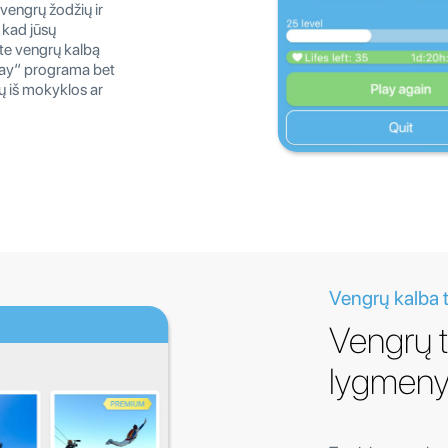
 vengrų žodžių ir
 kad jūsų
ite vengrų kalbą
lay“ programa bet
ų iš mokyklos ar
Vengrų kalba 
Vengrų 
lygmeny