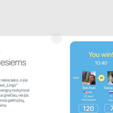
s
iesiems
ikia laiko, o jūs
esi „Lingo“
gą vengrų mokymosi
s greičiau, nei jūs
osi galimybių,
iems.