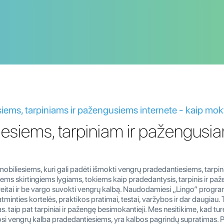
iems, tarpiniams ir pažengusiems internete - kaip mok
siems, tarpiniam ir pažengusiam
liesiems, kuri gali padėti išmokti vengrų pradedantiesiems, tarpini
iems skirtingiems lygiams, tokiems kaip pradedantysis, tarpinis ir pa
itai ir be vargo suvokti vengrų kalbą. Naudodamiesi „Lingo“ programa
atminties kortelės, praktikos pratimai, testai, varžybos ir dar daugiau
 taip pat tarpiniai ir pažengę besimokantieji. Mes nesitikime, kad tur
i vengrų kalba pradedantiesiems, yra kalbos pagrindų supratimas. Papr