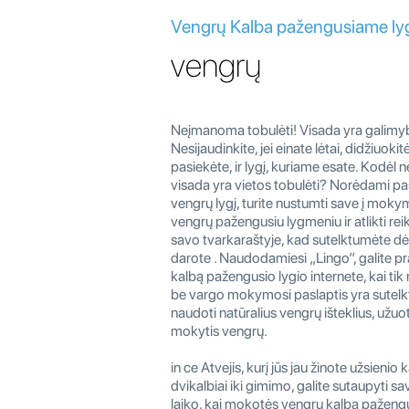
Vengrų Kalba pažengusiame l
vengrų
Neįmanoma tobulėti! Visada yra galimybi
Nesijaudinkite, jei einate lėtai, didžiuokit
pasiekėte, ir lygį, kuriame esate. Kodėl n
visada yra vietos tobulėti? Norėdami pa
vengrų lygį, turite nustumti save į mokym
vengrų pažengusiu lygmeniu ir atlikti re
savo tvarkaraštyje, kad sutelktumėte dėm
darote . Naudodamiesi „Lingo“, galite pr
kalbą pažengusio lygio internete, kai tik n
be vargo mokymosi paslaptis yra sutelkti
naudoti natūralius vengrų išteklius, užuot
mokytis vengrų.
in ce Atvejis, kurį jūs jau žinote užsienio
dvikalbiai iki gimimo, galite sutaupyti 
laiko, kai mokotės vengrų kalbą pažengu