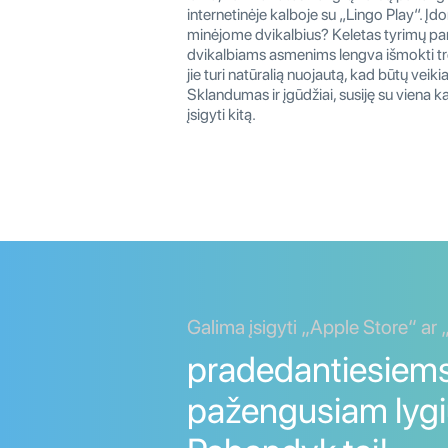
internetinėje kalboje su „Lingo Play“. Į
minėjome dvikalbius? Keletas tyrimų pa
dvikalbiams asmenims lengva išmokti tre
jie turi natūralią nuojautą, kad būtų veiki
Sklandumas ir įgūdžiai, susiję su viena 
įsigyti kitą.
Galima įsigyti „Apple Store“ ar
pradedantiesiems
pažengusiam lygi