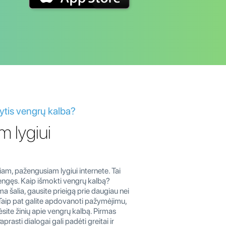
ytis vengrų kalba?
 lygiui
am, pažengusiam lygiui internete. Tai
žengęs. Kaip išmokti vengrų kalbą?
 šalia, gausite prieigą prie daugiau nei
. Taip pat galite apdovanoti pažymėjimu,
ėsite žinių apie vengrų kalbą. Pirmas
asti dialogai gali padėti greitai ir