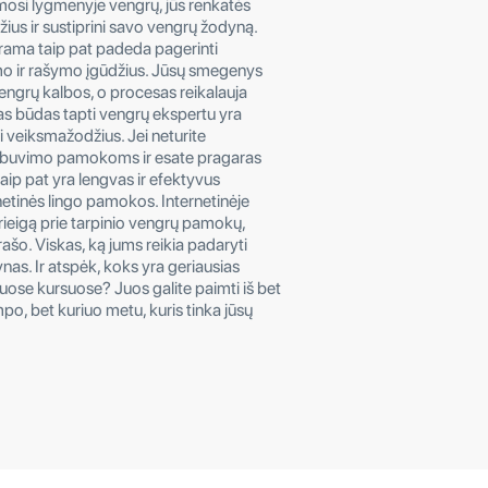
si lygmenyje vengrų, jūs renkatės
ius ir sustiprini savo vengrų žodyną.
rama taip pat padeda pagerinti
o ir rašymo įgūdžius. Jūsų smegenys
 vengrų kalbos, o procesas reikalauja
as būdas tapti vengrų ekspertu yra
ti veiksmažodžius. Jei neturite
 buvimo pamokoms ir esate pragaras
aip pat yra lengvas ir efektyvus
etinės lingo pamokos. Internetinėje
prieigą prie tarpinio vengrų pamokų,
rašo. Viskas, ką jums reikia padaryti
as. Ir atspėk, koks yra geriausias
iuose kursuose? Juos galite paimti iš bet
po, bet kuriuo metu, kuris tinka jūsų