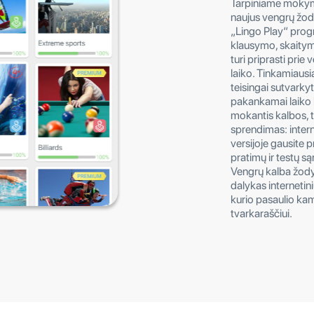
Tarpiniame mokymo
naujus vengrų žodž
„Lingo Play“ prog
klausymo, skaitym
turi priprasti prie
laiko. Tinkamiausi
teisingai sutvarky
pakankamai laiko
mokantis kalbos, t
sprendimas: intern
versijoje gausite 
pratimų ir testų są
Vengrų kalba žodyn
dalykas internetin
kurio pasaulio kam
tvarkaraščiui.