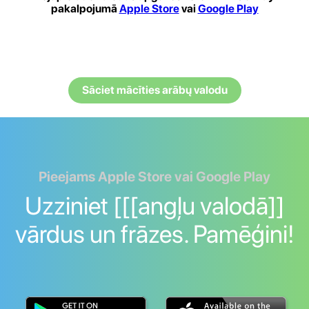
pakalpojumā
Apple Store
vai
Google Play
Sāciet mācīties arābų valodu
Pieejams Apple Store vai Google Play
Uzziniet [[[angļu valodā]]
vārdus un frāzes. Pamēģini!