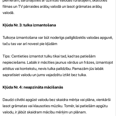
piemēram, sarunājoties ar dzimtās valodas runātājiem, skatoties
filmas un TV pārraides arābų valodā un lasot grāmatas arābų
valodā.
Kļūda Nr. 3: tulka izmantošana
Tulkoņa izmantošana var būt noderīgs palīglīdzeklis valodas apguvē,
taču tas var arī novest pie kļūdām
Tips: Centieties izmantot tulku tikai tad, kad tas patiešām
nepieciešams. Labāk ir mācīties jaunus vārdus un frāzes, izmantojot
attēlus vai kontekstu, nevis tulka palīdzību. Pamazām jūs labāk
sapratīsiet valodu un jums vajadzētu iztikt bez tulka.
Kļūda Nr. 4: neapzināta mācīšanās
Daudzi cilvēki apgūst valodu bez skaidra mērķa vai plāna, vienkārši
lasot grāmatas vai klausoties mūziku. Tomēr, lai patiešām apgūtu
valodu, ir jābūt skaidram mācību mērķim un plānam.