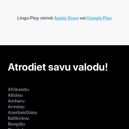
Lingo Play vietnē
Apple Store
vai
Google Play
Atrodiet savu valodu!
Afrikandu
Albāņu
Amharu
Armēņu
Azerbaidžāņu
Baltkrievu
Bengāļu