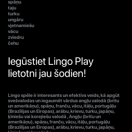
spāņu
taju
turku
ungāru
vjetnamiešu
vācu
zviedru
čehu
Iegūstiet Lingo Play
lietotni jau šodien!
Lingo spēle ir interesants un efektīvs veids, kā apgūt
svešvalodas un iegaumēt vārdus angļu valodā (britu
un amerikāņu), spāņu, franču, vācu, itāļu, portugāļu
(Brazīlijas un Eiropas), arābu, krievu, turku, japāņu,
ķīniešu vai korejiešu valodā , Angļu (britu un
amerikāņu), spāņu, franču, vācu, itāļu, portugāļu
(Brazīlijas un Eiropas), arābu, krievu, turku, japāņu,