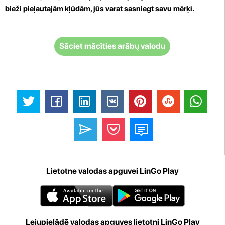
bieži pieļautajām kļūdām, jūs varat sasniegt savu mērķi.
Sāciet mācīties arābų valodu
Lietotne valodas apguvei LinGo Play
Lejupielādē valodas apguves lietotni LinGo Play