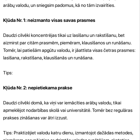
arābų valodu, un sniegsim padomus, kā no tām izvairīties.
Kļūda Nr. 1: neizmanto visas savas prasmes
Daudzi cilvēki koncentrējas tikai uz lasīšanu un rakstīšanu, bet
aizmirst par citām prasmēm, piemēram, klausīšanos un runāšanu.
Tomēr, lai patiešām apgūtu valodu, ir jāattīsta visas četras prasmes:
lasīšana, rakstīšana, klausīšanās un runāšana.
Tips:
Kļūda Nr. 2: nepietiekama prakse
Daudzi cilvēki domā, ka viņi var iemācīties arābų valodu, tikai
apmeklējot nodarbības skolā vai universitātē. Tomēr bez regulāras
prakses zināšanas var ātri izzust.
Tips: Praktizējiet valodu katru dienu, izmantojot dažādas metodes,