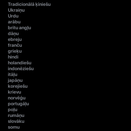
Tradicionālā ķīniešu
Ukraiņu
Urdu
arābu
britu angļu
dāņu
ebreju
franču
grieķu
hindi
holandiešu
indonēziešu
itāļu
japāņu
korejiešu
krievu
norvēģu
portugāļu
poļu
rumāņu
slovāku
somu