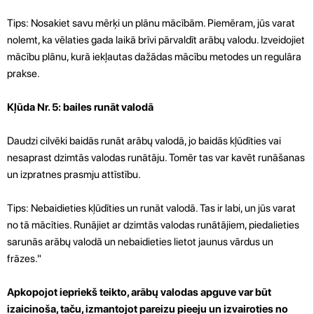
Tips: Nosakiet savu mērķi un plānu mācībām. Piemēram, jūs varat
nolemt, ka vēlaties gada laikā brīvi pārvaldīt arābų valodu. Izveidojiet
mācību plānu, kurā iekļautas dažādas mācību metodes un regulāra
prakse.
Kļūda Nr. 5: bailes runāt valodā
Daudzi cilvēki baidās runāt arābų valodā, jo baidās kļūdīties vai
nesaprast dzimtās valodas runātāju. Tomēr tas var kavēt runāšanas
un izpratnes prasmju attīstību.
Tips: Nebaidieties kļūdīties un runāt valodā. Tas ir labi, un jūs varat
no tā mācīties. Runājiet ar dzimtās valodas runātājiem, piedalieties
sarunās arābų valodā un nebaidieties lietot jaunus vārdus un
frāzes."
Apkopojot iepriekš teikto, arābų valodas apguve var būt
izaicinoša, taču, izmantojot pareizu pieeju un izvairoties no