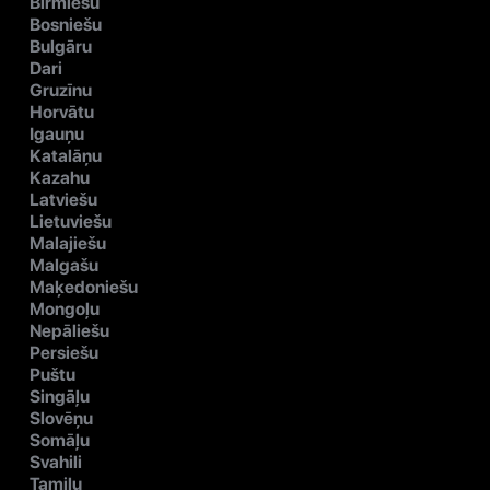
Birmiešu
Bosniešu
Bulgāru
Dari
Gruzīnu
Horvātu
Igauņu
Katalāņu
Kazahu
Latviešu
Lietuviešu
Malajiešu
Malgašu
Maķedoniešu
Mongoļu
Nepāliešu
Persiešu
Puštu
Singāļu
Slovēņu
Somāļu
Svahili
Tamilu