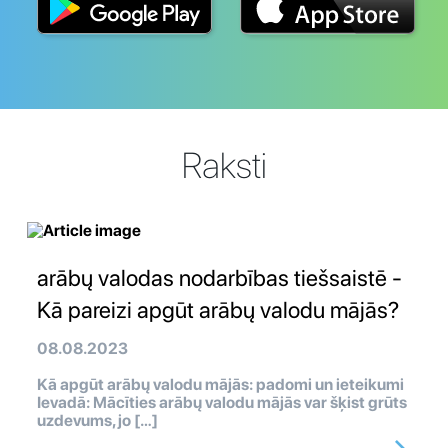
Raksti
arābų valodas nodarbības tiešsaistē -
Kā pareizi apgūt arābų valodu mājās?
08.08.2023
Kā apgūt arābų valodu mājās: padomi un ieteikumi
Ievadā: Mācīties arābų valodu mājās var šķist grūts
uzdevums, jo […]