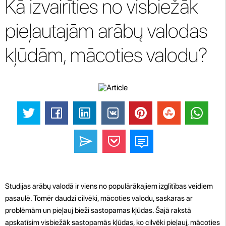
Kā izvairīties no visbiežāk
pieļautajām arābų valodas
kļūdām, mācoties valodu?
Studijas arābų valodā ir viens no populārākajiem izglītības veidiem
pasaulē. Tomēr daudzi cilvēki, mācoties valodu, saskaras ar
problēmām un pieļauj bieži sastopamas kļūdas. Šajā rakstā
apskatīsim visbiežāk sastopamās kļūdas, ko cilvēki pieļauj, mācoties