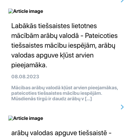
Labākās tiešsaistes lietotnes
mācībām arābų valodā - Pateicoties
tiešsaistes mācību iespējām, arābų
valodas apguve kļūst arvien
pieejamāka.
08.08.2023
Mācības arābų valodā kļūst arvien pieejamākas,
pateicoties tiešsaistes mācību iespējām.
Mūsdienās tirgū ir daudz arābų v […]
arābų valodas apguve tiešsaistē -