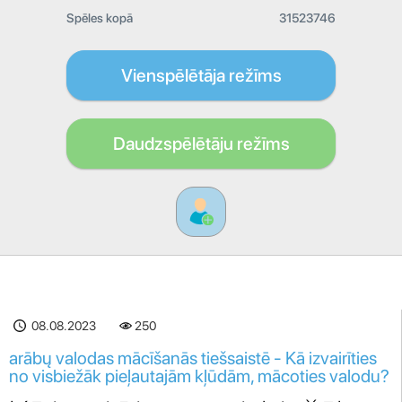
Spēles kopā
31523746
Vienspēlētāja režīms
Daudzspēlētāju režīms
08.08.2023
250
arābų valodas mācīšanās tiešsaistē - Kā izvairīties
no visbiežāk pieļautajām kļūdām, mācoties valodu?