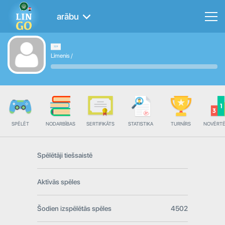
arābu
Līmenis
/
SPĒLĒT
NODARBĪBAS
SERTIFIKĀTS
STATISTIKA
TURNĪRS
NOVĒRT
Spēlētāji tiešsaistē
Aktīvās spēles
Šodien izspēlētās spēles
4502