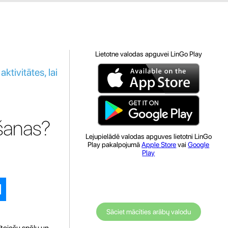
Lietotne valodas apguvei LinGo Play
ktivitātes, lai
āšanas?
Lejupielādē valodas apguves lietotni LinGo
Play pakalpojumā
Apple Store
vai
Google
Play
Sāciet mācīties arābų valodu
ītojošu spēļu un