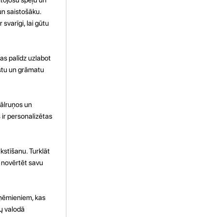
un saistošāku.
svarīgi, lai gūtu
as palīdz uzlabot
kstu un grāmatu
tālruņos un
 ir personalizētas
kstīšanu. Turklāt
u novērtēt savu
paņēmieniem, kas
bų valodā