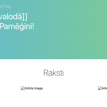
e Play
valodā]]
 Pamēģini!
Raksti