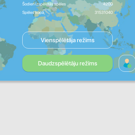
Šodien izspēlētās spēles
4200
Spēles kopā
31531040
Vienspēlētāja režīms
Daudzspēlētāju režīms