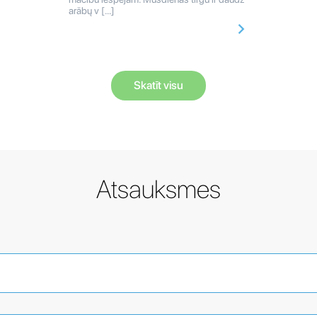
arābų v […]
Skatīt visu
Atsauksmes