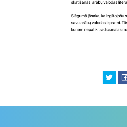
skatīšanās, arābų valodas lite
Slēgumā jāsaka, ka izglītojošu 
savu arābų valodas izpratni. Tās
kuriem nepatīk tradicionālās 