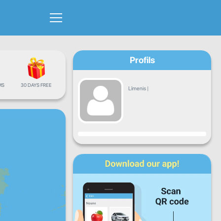
Profils
MS
30 DAYS FREE
Līmenis
|
Progress
P
O
T
C