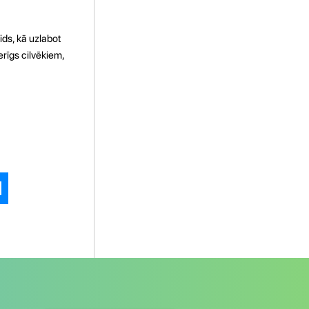
ids, kā uzlabot
erīgs cilvēkiem,