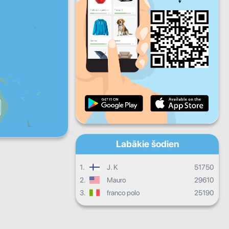
Pk
S
Sv
Dienas progress
Mēneša progress
Sertifikāts
Kopējais progress
Labākie šodien
1.
J. K
51750
2.
Mauro
29610
3.
franco polo
25190