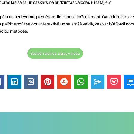
ratūras lasīšana un saskarsme ar dzimtās valodas runātājiem.
spēļu un uzdevumu, piemēram, lietotnes LinGo, izmantošana ir lielisks ve
 palīdz apgūt valodu interaktīvā un saistošā veidā, kas var būt īpaši nod
mācību metodes.
Sāciet mācīties arābų valodu