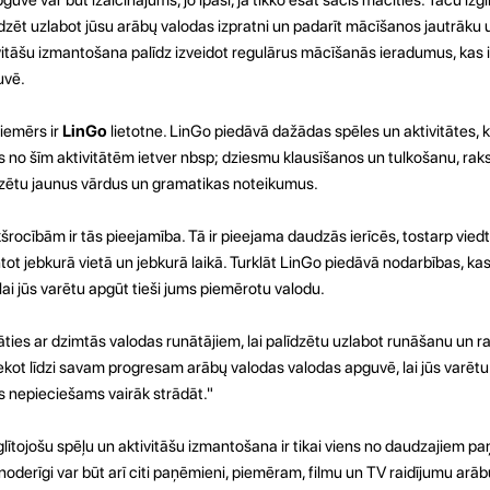
dzēt uzlabot jūsu arābų valodas izpratni un padarīt mācīšanos jautrāku 
ivitāšu izmantošana palīdz izveidot regulārus mācīšanās ieradumus, kas ir 
uvē.
piemērs ir
LinGo
lietotne. LinGo piedāvā dažādas spēles un aktivitātes, k
 no šīm aktivitātēm ietver nbsp; dziesmu klausīšanos un tulkošanu, ra
aktizētu jaunus vārdus un gramatikas noteikumus.
šrocībām ir tās pieejamība. Tā ir pieejama daudzās ierīcēs, tostarp vied
tot jebkurā vietā un jebkurā laikā. Turklāt LinGo piedāvā nodarbības, kas
 lai jūs varētu apgūt tieši jums piemērotu valodu.
āties ar dzimtās valodas runātājiem, lai palīdzētu uzlabot runāšanu un ra
ekot līdzi savam progresam arābų valodas valodas apguvē, lai jūs varēt
s nepieciešams vairāk strādāt."
zglītojošu spēļu un aktivitāšu izmantošana ir tikai viens no daudzajiem 
noderīgi var būt arī citi paņēmieni, piemēram, filmu un TV raidījumu arā