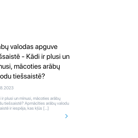
ābų valodas apguve
šsaistē - Kādi ir plusi un
nusi, mācoties arābų
lodu tiešsaistē?
08.2023
 ir plusi un mīnusi, mācoties arābų
du tiešsaistē? Apmācīties arābų valodu
aistē ir iespēja, kas kļūs […]