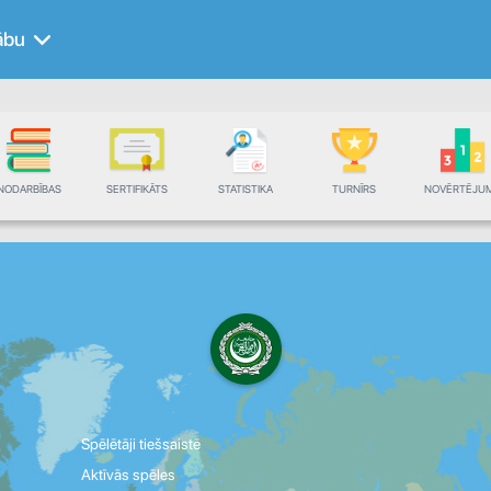
ābu
NODARBĪBAS
SERTIFIKĀTS
STATISTIKA
TURNĪRS
NOVĒRTĒJU
Spēlētāji tiešsaistē
Aktīvās spēles