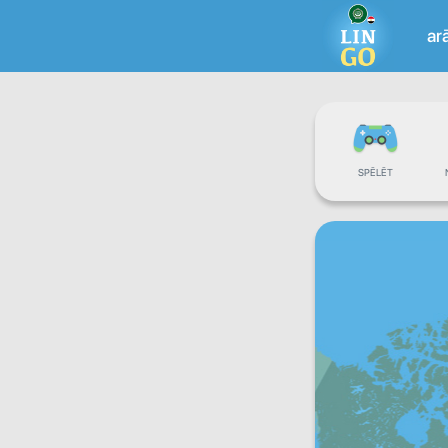
ar
SPĒLĒT