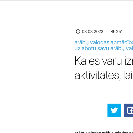
08.08.2023
251
arābų valodas apmācība t
uzlabotu savu arābų val
Kā es varu iz
aktivitātes, 
arābų valodas arābų valodas apgu