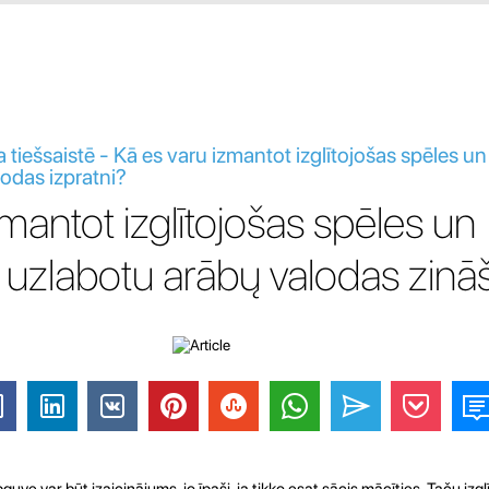
iešsaistē - Kā es varu izmantot izglītojošas spēles un a
odas izpratni?
mantot izglītojošas spēles un
lai uzlabotu arābų valodas zin
ve var būt izaicinājums, jo īpaši, ja tikko esat sācis mācīties. Taču izgl