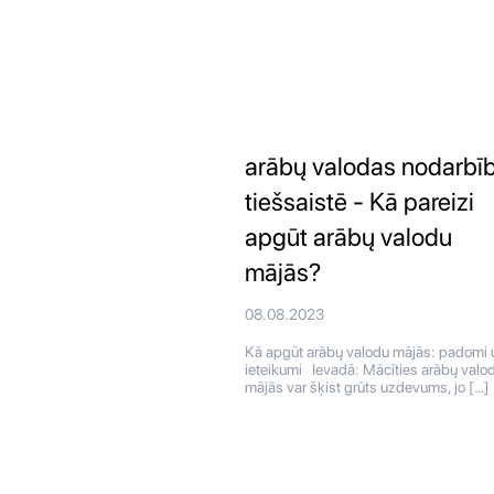
arābų valodas nodarbī
tiešsaistē - Kā pareizi
apgūt arābų valodu
mājās?
08.08.2023
Kā apgūt arābų valodu mājās: padomi 
ieteikumi Ievadā: Mācīties arābų valo
mājās var šķist grūts uzdevums, jo […]