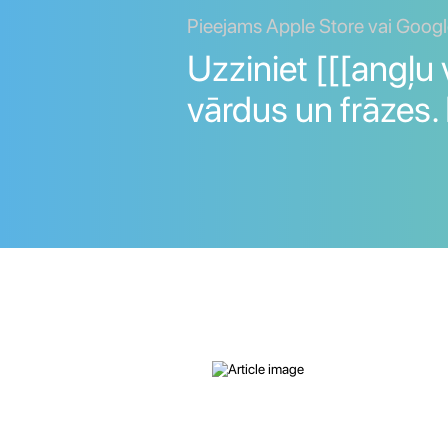
Pieejams Apple Store vai Googl
Uzziniet [[[angļu 
vārdus un frāzes.