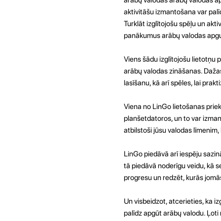
aktivitāšu izmantošana var palī
Turklāt izglītojošu spēļu un akt
panākumus arābų valodas apg
Viens šādu izglītojošu lietotņu 
arābų valodas zināšanas. Dažas
lasīšanu, kā arī spēles, lai pr
Viena no LinGo lietošanas priek
planšetdatoros, un to var izman
atbilstoši jūsu valodas līmenim,
LinGo piedāvā arī iespēju sazin
tā piedāvā noderīgu veidu, kā s
progresu un redzēt, kurās jomā
Un visbeidzot, atcerieties, ka i
palīdz apgūt arābų valodu. Ļoti 