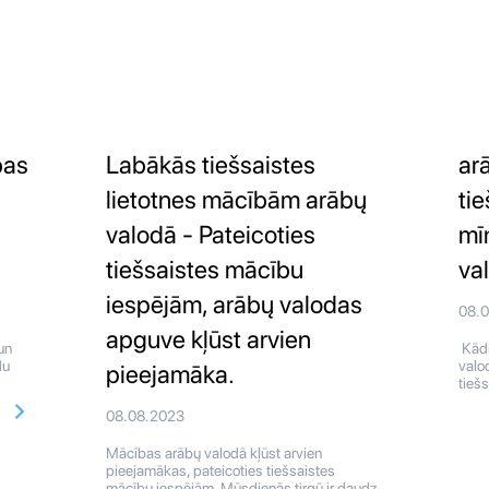
bas
Labākās tiešsaistes
ar
lietotnes mācībām arābų
tie
valodā - Pateicoties
mī
tiešsaistes mācību
va
iespējām, arābų valodas
08.
apguve kļūst arvien
un
Kādi
du
valo
pieejamāka.
tiešs
08.08.2023
Mācības arābų valodā kļūst arvien
pieejamākas, pateicoties tiešsaistes
mācību iespējām. Mūsdienās tirgū ir daudz