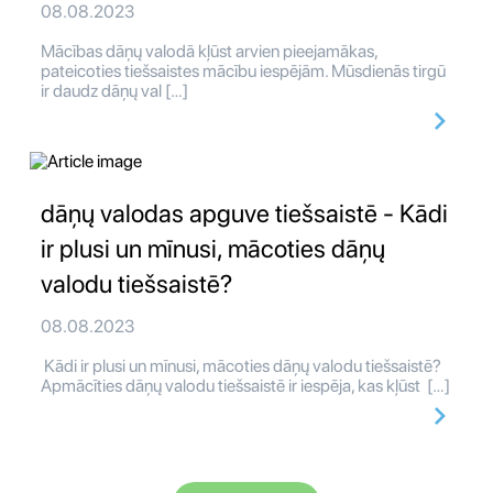
08.08.2023
Mācības dāņų valodā kļūst arvien pieejamākas,
pateicoties tiešsaistes mācību iespējām. Mūsdienās tirgū
ir daudz dāņų val […]
dāņų valodas apguve tiešsaistē - Kādi
ir plusi un mīnusi, mācoties dāņų
valodu tiešsaistē?
08.08.2023
Kādi ir plusi un mīnusi, mācoties dāņų valodu tiešsaistē?
Apmācīties dāņų valodu tiešsaistē ir iespēja, kas kļūst […]