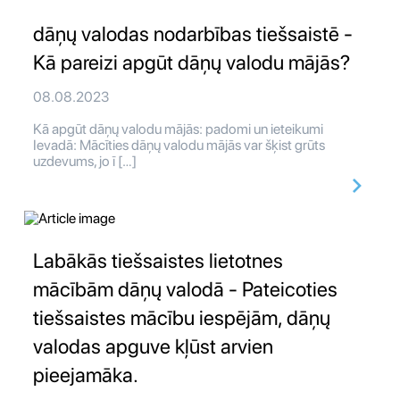
dāņų valodas nodarbības tiešsaistē -
Kā pareizi apgūt dāņų valodu mājās?
08.08.2023
Kā apgūt dāņų valodu mājās: padomi un ieteikumi
Ievadā: Mācīties dāņų valodu mājās var šķist grūts
uzdevums, jo ī […]
Labākās tiešsaistes lietotnes
mācībām dāņų valodā - Pateicoties
tiešsaistes mācību iespējām, dāņų
valodas apguve kļūst arvien
pieejamāka.