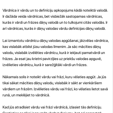
Vārdnīca ir vārdu un to definīciju apkopojums kādā noteiktā valodā.
Ir dažāda veida vārdnīcas, bet visbiežāk sastopamas vārdnīcas,
kurās ir vārdi un frāzes dāņų valodā un to tulkojumi citās valodās. Ir
arī vārdnīcas, kurās ir dāņų valodas vārdu definīcijas dāņų valodā.
Lai izmantotu vārdnīcu dāņų valodas apgūšanai, jāizvēlas vārdnīca,
kas vislabāk atbilst jūsu valodas līmenim. Ja sāc mācīties dāņų
valodu, vislabāk izvēlēties vārdnīcu, kurā ir iekļauti pamatvārdi un
frāzes. Ja esat jau krietni pavirzījies uz priekšu valodas apguvē,
izvēlieties vārdnīcu, kurā ir sarežģītāki vārdi un frāzes.
Nākamais solis ir noteikt vārdu vai frāzi, kuru vēlaties apgūt. Ja jūs
tikai sākat mācīties dāņų valodu, vislabāk ir sākt ar vienkāršiem
vārdiem un frāzēm. Izvēlieties vārdu vai frāzi, ko vēlaties lietot savā
runā, un meklējiet to vārdnīcā.
Kad jūs atradīsiet vārdu vai frāzi vārdnīcā, izlasiet tās definīciju.