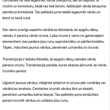
Centieties ne tikai iegaumēt vārda tulkojumu, bet arī saprast tā
nozīmi un kontekstu, kādā tas tiek lietots. Aplūkojiet vārda lietojuma
piemērus kontekstā. Tas palīdzēs jums labāk iegaumēt vārdu un
lietot to savā runā.
Dar viens svarīgs aspekts vārdnīcas lietošanā, lai apgūtu dāņų
valodu, ir pareiza vārdu izruna. Laba izruna ir viens no galvenajiem
elementiem, kas padara jūsu runu saprotamāku un pārliecinošāku.
Tāpēc, mācoties jaunus vārdus, pievērsiet uzmanību to izrunai.
Transkripcija ir lielisks līdzeklis, lai apgūtu dāņų valodas vārdu
pareizu izrunu. Transkripcija parāda, kuras skaņas jāizrunā, lai vārdu
izrunātu pareizi.
Ugūstot jaunus vārdus, mēģiniet atkārtot to izrunu pēc runātāja vai
vārdnīcas ieraksta. Centieties izrunāt vārdus lēni un skaidri,
pievēršot uzmanību katrai skaņai. Tas palīdzēs jums iemācīties
pareizi izrunāt vārdus un uzlabos jūsu runu.