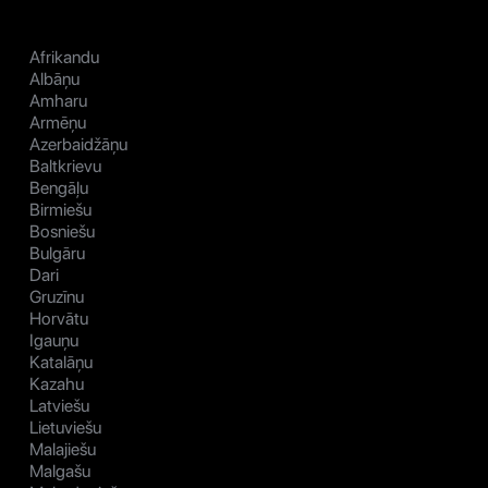
Afrikandu
Albāņu
Amharu
Armēņu
Azerbaidžāņu
Baltkrievu
Bengāļu
Birmiešu
Bosniešu
Bulgāru
Dari
Gruzīnu
Horvātu
Igauņu
Katalāņu
Kazahu
Latviešu
Lietuviešu
Malajiešu
Malgašu