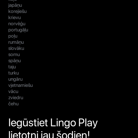
japāņu
korejiešu
krievu
norvēģu
portugāļu
poļu
rumāņu
slovāku
somu
spāņu
taju
turku
ungāru
vjetnamiešu
vācu
zviedru
čehu
Iegūstiet Lingo Play
lietotni jau šodien!