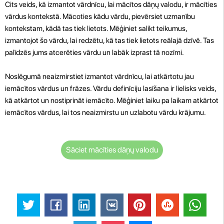
Cits veids, kā izmantot vārdnīcu, lai mācītos dāņų valodu, ir mācīties
vārdus kontekstā. Mācoties kādu vārdu, pievērsiet uzmanību
kontekstam, kādā tas tiek lietots. Mēģiniet salikt teikumus,
izmantojot šo vārdu, lai redzētu, kā tas tiek lietots reālajā dzīvē. Tas
palīdzēs jums atcerēties vārdu un labāk izprast tā nozīmi.
Noslēgumā neaizmirstiet izmantot vārdnīcu, lai atkārtotu jau
iemācītos vārdus un frāzes. Vārdu definīciju lasīšana ir lielisks veids,
kā atkārtot un nostiprināt iemācīto. Mēģiniet laiku pa laikam atkārtot
iemācītos vārdus, lai tos neaizmirstu un uzlabotu vārdu krājumu.
Sāciet mācīties dāņų valodu