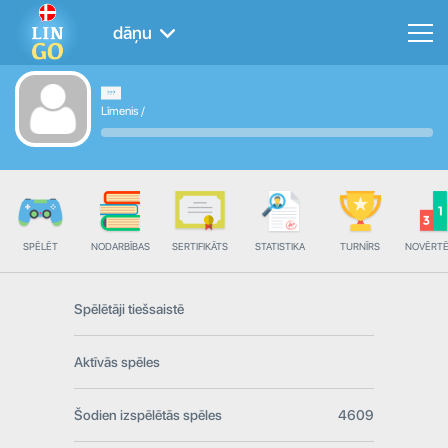
dāņu
Līmenis
/
SPĒLĒT
NODARBĪBAS
SERTIFIKĀTS
STATISTIKA
TURNĪRS
NOVĒRT
Spēlētāji tiešsaistē
Aktīvās spēles
Šodien izspēlētās spēles
4609