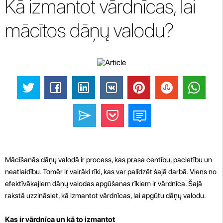
Kā izmantot vārdnīcas, lai
mācītos dāņų valodu?
Mācīšanās dāņų valodā ir process, kas prasa centību, pacietību un
neatlaidību. Tomēr ir vairāki rīki, kas var palīdzēt šajā darbā. Viens no
efektīvākajiem dāņų valodas apgūšanas rīkiem ir vārdnīca. Šajā
rakstā uzzināsiet, kā izmantot vārdnīcas, lai apgūtu dāņų valodu.
Kas ir vārdnīca un kā to izmantot