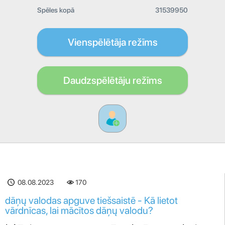
Spēles kopā
31539950
Vienspēlētāja režīms
Daudzspēlētāju režīms
08.08.2023
170
dāņų valodas apguve tiešsaistē - Kā lietot
vārdnīcas, lai mācītos dāņų valodu?