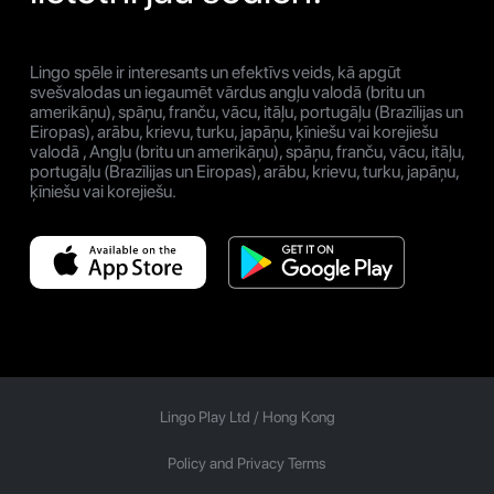
Lingo spēle ir interesants un efektīvs veids, kā apgūt
svešvalodas un iegaumēt vārdus angļu valodā (britu un
amerikāņu), spāņu, franču, vācu, itāļu, portugāļu (Brazīlijas un
Eiropas), arābu, krievu, turku, japāņu, ķīniešu vai korejiešu
valodā , Angļu (britu un amerikāņu), spāņu, franču, vācu, itāļu,
portugāļu (Brazīlijas un Eiropas), arābu, krievu, turku, japāņu,
ķīniešu vai korejiešu.
Lingo Play Ltd /
Hong Kong
Policy and Privacy Terms