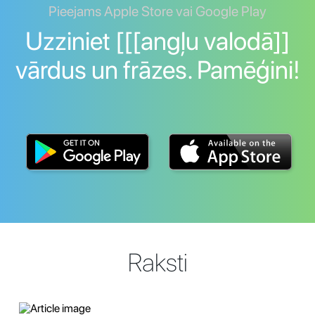
Pieejams Apple Store vai Google Play
Uzziniet [[[angļu valodā]]
vārdus un frāzes. Pamēģini!
Raksti