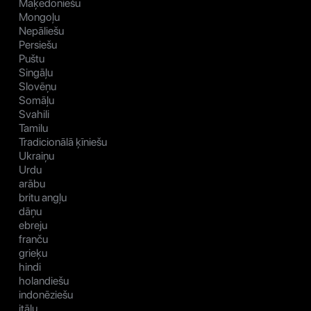
Maķedoniešu
Mongoļu
Nepāliešu
Persiešu
Puštu
Singāļu
Slovēņu
Somāļu
Svahili
Tamilu
Tradicionālā ķīniešu
Ukraiņu
Urdu
arābu
britu angļu
dāņu
ebreju
franču
grieķu
hindi
holandiešu
indonēziešu
itāļu