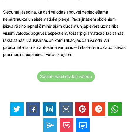
Slēgumā jāsecina, ka dari valodas apguvei nepieciešama
nepārtraukta un sistemātiska pieeja. Padziļinātiem skolēniem
jāizvairās no iepriekš minētajām kļūdām un jāpievērš uzmanība
visiem valodas apguves aspektiem, tostarp gramatikas, lasīšanas,
rakstīšanas, klausīšanās un komunikācijas dari valodā. Arī
papildmateriālu izmantošana var palīdzēt skolēniem uzlabot savas
prasmes un paplašināt vārdu krājumu.
Sāciet mācīties dari valodu