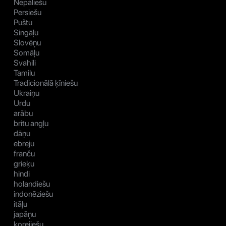
Nepāliešu
Persiešu
Puštu
Singāļu
Slovēņu
Somāļu
Svahili
Tamilu
Tradicionālā ķīniešu
Ukraiņu
Urdu
arābu
britu angļu
dāņu
ebreju
franču
grieķu
hindi
holandiešu
indonēziešu
itāļu
japāņu
korejiešu