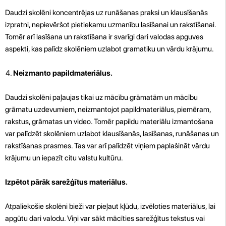
Daudzi skolēni koncentrējas uz runāšanas praksi un klausīšanās
izpratni, nepievēršot pietiekamu uzmanību lasīšanai un rakstīšanai.
Tomēr arī lasīšana un rakstīšana ir svarīgi dari valodas apguves
aspekti, kas palīdz skolēniem uzlabot gramatiku un vārdu krājumu.
Neizmanto papildmateriālus.
Daudzi skolēni paļaujas tikai uz mācību grāmatām un mācību
grāmatu uzdevumiem, neizmantojot papildmateriālus, piemēram,
rakstus, grāmatas un video. Tomēr papildu materiālu izmantošana
var palīdzēt skolēniem uzlabot klausīšanās, lasīšanas, runāšanas un
rakstīšanas prasmes. Tas var arī palīdzēt viņiem paplašināt vārdu
krājumu un iepazīt citu valstu kultūru.
Izpētot pārāk sarežģītus materiālus.
Atpaliekošie skolēni bieži var pieļaut kļūdu, izvēloties materiālus, lai
apgūtu dari valodu. Viņi var sākt mācīties sarežģītus tekstus vai