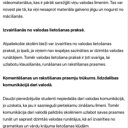
videomateriālus, kas ir pārāk sarežģīti viņu valodas līmenim. Tas var
novest pie tā, ka viņi nesaprot materiāla galveno jēgu un nogurst no
mācīšanās.
Izvairīšanās no valodas lietošanas praksē.
Atpaliekošie skolēni bieži var izvairīties no valodas lietošanas
praksē, jo īpaši, ja viņiem nav iespējas sazināties ar dzimtās valodas
runātājiem. Tomēr valodas lietošana praksē ir ļoti svarīga, lai
uzlabotu klausīšanās, runāšanas un rakstīšanas prasmes.
Komentēšanas un rakstīšanas prasmju trūkums. līdzdalības
komunikācijā dari valodā.
Daudzi pieredzējušie studenti nepiedalās dari valodas komunikācijā,
jo uzskata, ka jau ir sasnieguši pietiekamu zināšanu līmeni. Tomēr
komunikācija dari valodā palīdzēs skolēniem uzlabot savas prasmes
runāt un saprast dzimtās valodas runātājus, kā arī izvairīties no
gramatikas un vārdu krājuma lietošanas kļūdām.