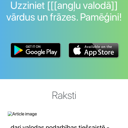
Uzziniet [[[angļu valodā]]
vārdus un frāzes. Pamēģini!
Raksti
dari valodas nodarbības tiešsaistē -