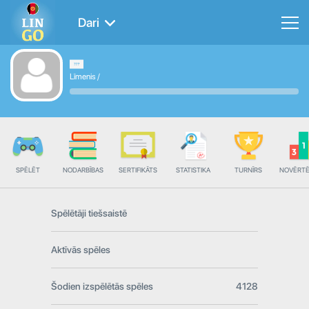
Dari
Līmenis
/
SPĒLĒT
NODARBĪBAS
SERTIFIKĀTS
STATISTIKA
TURNĪRS
NOVĒRT
Spēlētāji tiešsaistē
Aktīvās spēles
Šodien izspēlētās spēles
4128