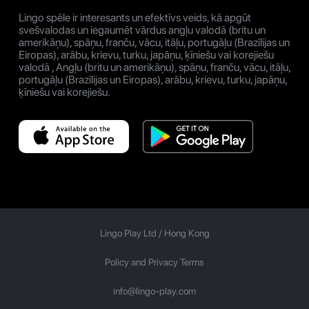
Lingo spēle ir interesants un efektīvs veids, kā apgūt
svešvalodas un iegaumēt vārdus angļu valodā (britu un
amerikāņu), spāņu, franču, vācu, itāļu, portugāļu (Brazīlijas un
Eiropas), arābu, krievu, turku, japāņu, ķīniešu vai korejiešu
valodā , Angļu (britu un amerikāņu), spāņu, franču, vācu, itāļu,
portugāļu (Brazīlijas un Eiropas), arābu, krievu, turku, japāņu,
ķīniešu vai korejiešu.
Lingo Play Ltd /
Hong Kong
Policy and Privacy Terms
info@lingo-play.com