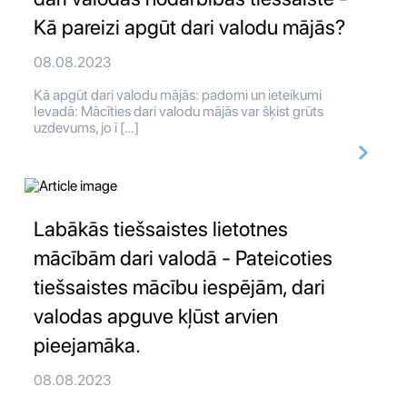
Kā pareizi apgūt dari valodu mājās?
08.08.2023
Kā apgūt dari valodu mājās: padomi un ieteikumi
Ievadā: Mācīties dari valodu mājās var šķist grūts
uzdevums, jo ī […]
Labākās tiešsaistes lietotnes
mācībām dari valodā - Pateicoties
tiešsaistes mācību iespējām, dari
valodas apguve kļūst arvien
pieejamāka.
08.08.2023