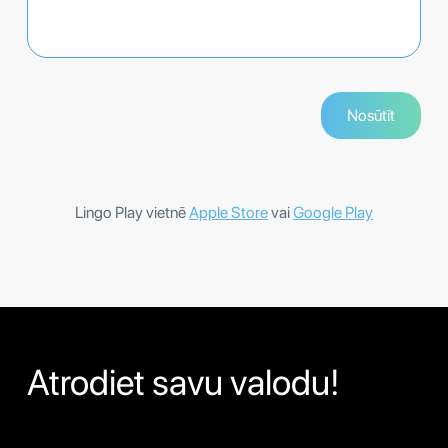
Lingo Play vietnē
Apple Store
vai
Google Play
Atrodiet savu valodu!