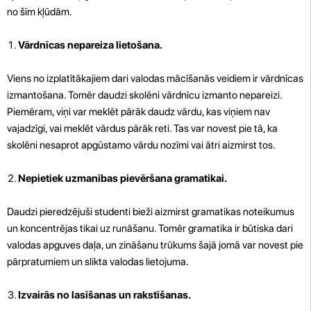
no šīm kļūdām.
Vārdnīcas nepareiza lietošana.
Viens no izplatītākajiem dari valodas mācīšanās veidiem ir vārdnīcas
izmantošana. Tomēr daudzi skolēni vārdnīcu izmanto nepareizi.
Piemēram, viņi var meklēt pārāk daudz vārdu, kas viņiem nav
vajadzīgi, vai meklēt vārdus pārāk reti. Tas var novest pie tā, ka
skolēni nesaprot apgūstamo vārdu nozīmi vai ātri aizmirst tos.
Nepietiek uzmanības pievēršana gramatikai.
Daudzi pieredzējuši studenti bieži aizmirst gramatikas noteikumus
un koncentrējas tikai uz runāšanu. Tomēr gramatika ir būtiska dari
valodas apguves daļa, un zināšanu trūkums šajā jomā var novest pie
pārpratumiem un slikta valodas lietojuma.
Izvairās no lasīšanas un rakstīšanas.