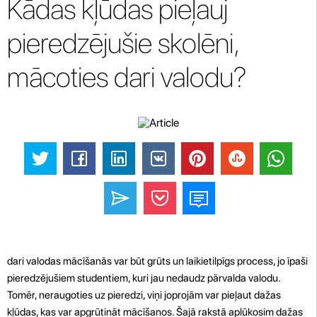
Kādas kļūdas pieļauj
pieredzējušie skolēni,
mācoties dari valodu?
dari valodas mācīšanās var būt grūts un laikietilpīgs process, jo īpaši
pieredzējušiem studentiem, kuri jau nedaudz pārvalda valodu.
Tomēr, neraugoties uz pieredzi, viņi joprojām var pieļaut dažas
kļūdas, kas var apgrūtināt mācīšanos. Šajā rakstā aplūkosim dažas