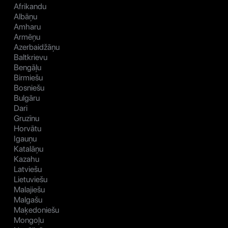
Afrikandu
Albāņu
Amharu
Armēņu
Azerbaidžāņu
Baltkrievu
Bengāļu
Birmiešu
Bosniešu
Bulgāru
Dari
Gruzīnu
Horvātu
Igauņu
Katalāņu
Kazahu
Latviešu
Lietuviešu
Malajiešu
Malgašu
Maķedoniešu
Mongoļu