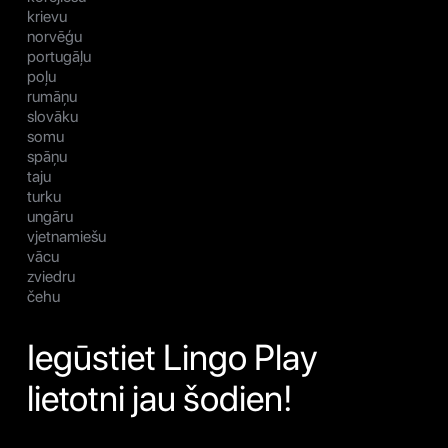
krievu
norvēģu
portugāļu
poļu
rumāņu
slovāku
somu
spāņu
taju
turku
ungāru
vjetnamiešu
vācu
zviedru
čehu
Iegūstiet Lingo Play
lietotni jau šodien!