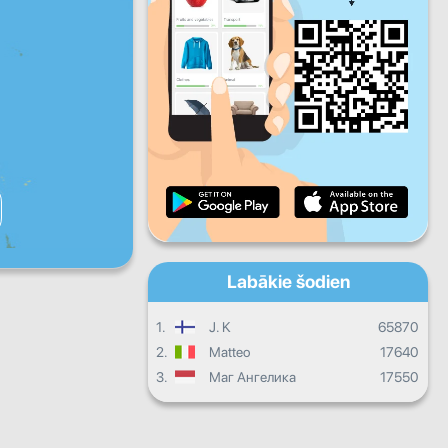
Pk
S
Sv
Dienas progress
Mēneša progress
Sertifikāts
Kopējais progress
Labākie šodien
1.
J. K
65870
2.
Matteo
17640
3.
Маг Ангелика
17550