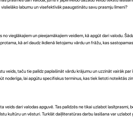
tu vislielāko labumu un visefektīvāk paaugstinātu savu prasmju līmeni?
s no vieglākajiem un pieejamākajiem veidiem, kā apgūt dari valodu. Šāda
 saprotama, kā arī daudz ikdienā lietojamu vārdu un frāžu, kas sastopamas
ekstu veids, taču tie palīdz paplašināt vārdu krājumu un uzzināt vairāk p
ūt noderīga, lai apgūtu specifiskus terminus, kas tiek lietoti noteiktās zi
sta veids dari valodas apguvē. Tas palīdzēs ne tikai uzlabot lasītprasmi, b
alstu kultūru un vēsturi. Turklāt daiļliteratūras darbu lasīšana var uzlabo