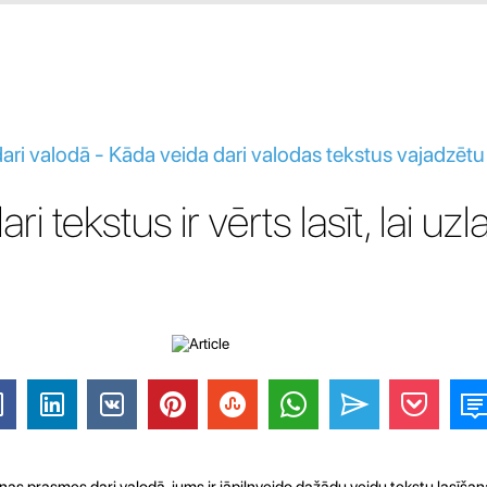
ri valodā - Kāda veida dari valodas tekstus vajadzētu la
i tekstus ir vērts lasīt, lai uz
anas prasmes dari valodā, jums ir jāpilnveido dažādu veidu tekstu lasīšan