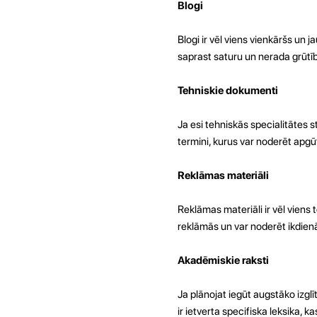
Blogi
Blogi ir vēl viens vienkāršs un j
saprast saturu un nerada grūtīb
Tehniskie dokumenti
Ja esi tehniskās specialitātes s
termini, kurus var noderēt apgūt 
Reklāmas materiāli
Reklāmas materiāli ir vēl viens t
reklāmās un var noderēt ikdien
Akadēmiskie raksti
Ja plānojat iegūt augstāko izgl
ir ietverta specifiska leksika, 