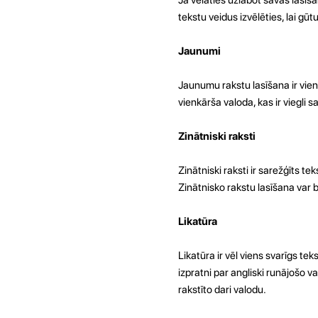
tekstu veidus izvēlēties, lai gū
Jaunumi
Jaunumu rakstu lasīšana ir vien
vienkārša valoda, kas ir viegli
Zinātniski raksti
Zinātniski raksti ir sarežģīts t
Zinātnisko rakstu lasīšana var b
Likatūra
Likatūra ir vēl viens svarīgs tek
izpratni par angliski runājošo v
rakstīto dari valodu.