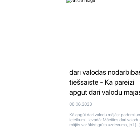
dari valodas nodarbība
tiešsaistē - Kā pareizi
apgūt dari valodu mājā
08.08.2023
Kā apgūt dari valodu mājās: padomi un
ieteikumi Ievadā: Mācīties dari valodu
mājās var šķist grūts uzdevums, jo ī […