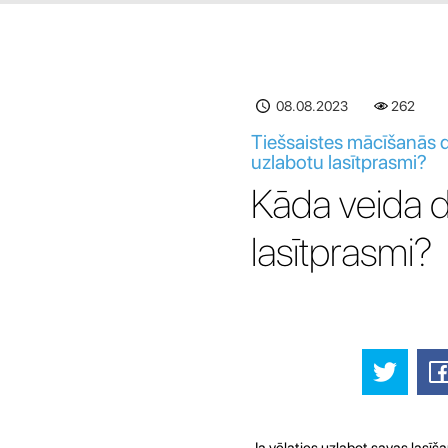
08.08.2023
262
Tiešsaistes mācīšanās da
uzlabotu lasītprasmi?
Kāda veida dar
lasītprasmi?
Ja vēlaties uzlabot savas lasīš