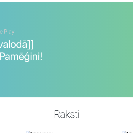
e Play
valodā]]
 Pamēģini!
Raksti