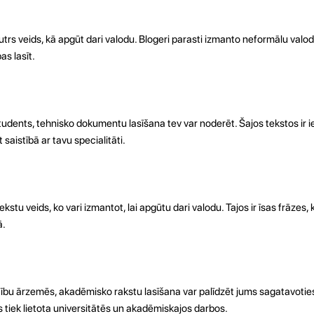
autrs veids, kā apgūt dari valodu. Blogeri parasti izmanto neformālu valodu
as lasīt.
tudents, tehnisko dokumentu lasīšana tev var noderēt. Šajos tekstos ir ie
saistībā ar tavu specialitāti.
ekstu veids, ko vari izmantot, lai apgūtu dari valodu. Tajos ir īsas frāzes
ā.
ītību ārzemēs, akadēmisko rakstu lasīšana var palīdzēt jums sagatavoties
kas tiek lietota universitātēs un akadēmiskajos darbos.