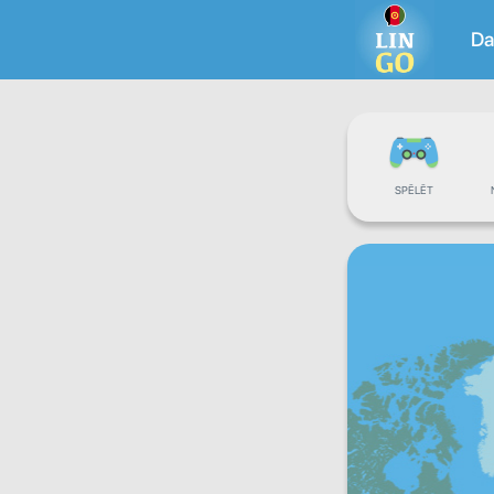
Da
SPĒLĒT