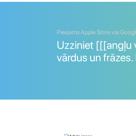
Pieejams Apple Store vai Googl
Uzziniet [[[angļu 
vārdus un frāzes.