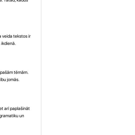
 veida tekstos ir
 ikdienā.
ar īpašām tēmām.
nību jomās.
et arī paplašināt
t gramatiku un