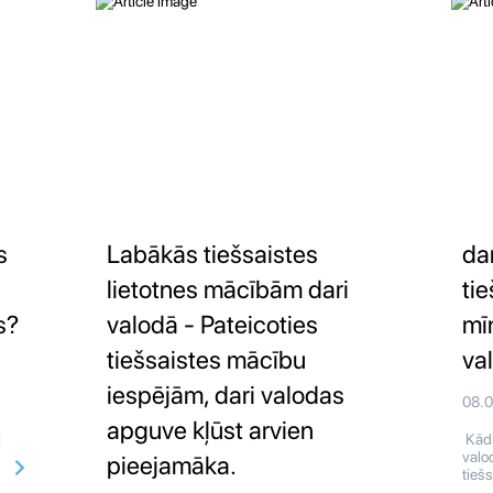
s
Labākās tiešsaistes
da
lietotnes mācībām dari
tie
s?
valodā - Pateicoties
mī
tiešsaistes mācību
va
iespējām, dari valodas
08.
apguve kļūst arvien
]
Kādi
valo
pieejamāka.
tiešs