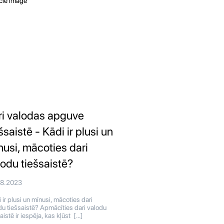
ri valodas apguve
šsaistē - Kādi ir plusi un
nusi, mācoties dari
lodu tiešsaistē?
08.2023
 ir plusi un mīnusi, mācoties dari
du tiešsaistē? Apmācīties dari valodu
aistē ir iespēja, kas kļūst […]