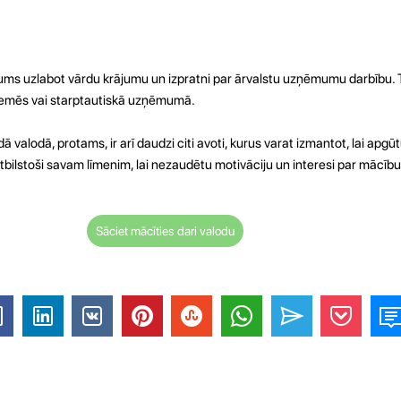
 jums uzlabot vārdu krājumu un izpratni par ārvalstu uzņēmumu darbību. T
ārzemēs vai starptautiskā uzņēmumā.
ā valodā, protams, ir arī daudzi citi avoti, kurus varat izmantot, lai apgū
 atbilstoši savam līmenim, lai nezaudētu motivāciju un interesi par mācīb
Sāciet mācīties dari valodu