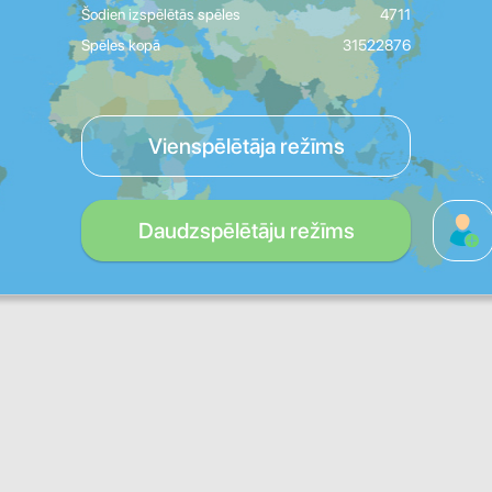
Šodien izspēlētās spēles
4711
Spēles kopā
31522876
Vienspēlētāja režīms
Daudzspēlētāju režīms