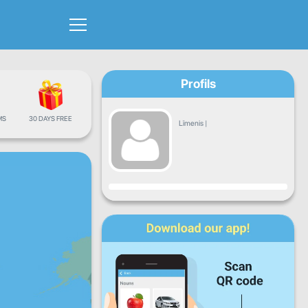
Profils
MS
30 DAYS FREE
Līmenis
|
Progress
P
O
T
C