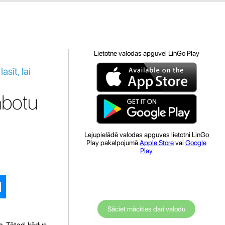
Lietotne valodas apguvei LinGo Play
sīt, lai
labotu
Lejupielādē valodas apguves lietotni LinGo
Play pakalpojumā
Apple Store
vai
Google
Play
Sāciet mācīties dari valodu
a. Tātad, kādus