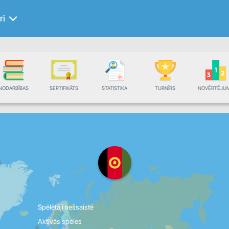
ri
NODARBĪBAS
SERTIFIKĀTS
STATISTIKA
TURNĪRS
NOVĒRTĒJU
Spēlētāji tiešsaistē
Aktīvās spēles