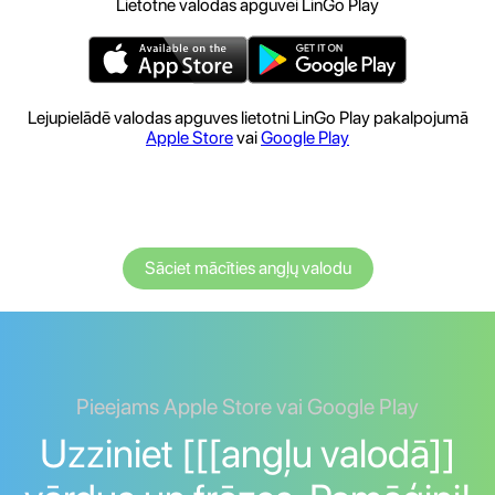
Lietotne valodas apguvei LinGo Play
Lejupielādē valodas apguves lietotni LinGo Play pakalpojumā
Apple Store
vai
Google Play
Sāciet mācīties angļų valodu
Pieejams Apple Store vai Google Play
Uzziniet [[[angļu valodā]]