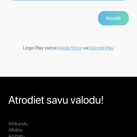
Lingo Play vietnē
Apple Store
vai
Google Play
Atrodiet savu valodu!
Afrikandu
Albāņu
Amharu