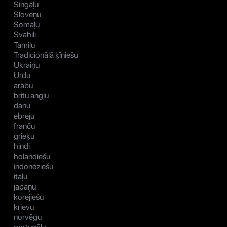
Singāļu
Slovēņu
Somāļu
Svahili
Tamilu
Tradicionālā ķīniešu
Ukraiņu
Urdu
arābu
britu angļu
dāņu
ebreju
franču
grieķu
hindi
holandiešu
indonēziešu
itāļu
japāņu
korejiešu
krievu
norvēģu