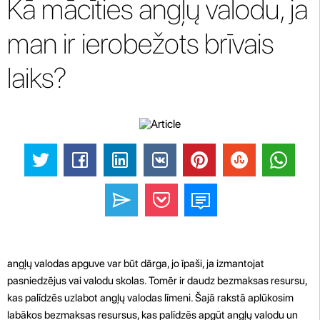
Kā mācīties angļų valodu, ja
man ir ierobežots brīvais
laiks?
angļų valodas apguve var būt dārga, jo īpaši, ja izmantojat
pasniedzējus vai valodu skolas. Tomēr ir daudz bezmaksas resursu,
kas palīdzēs uzlabot angļų valodas līmeni. Šajā rakstā aplūkosim
labākos bezmaksas resursus, kas palīdzēs apgūt angļų valodu un