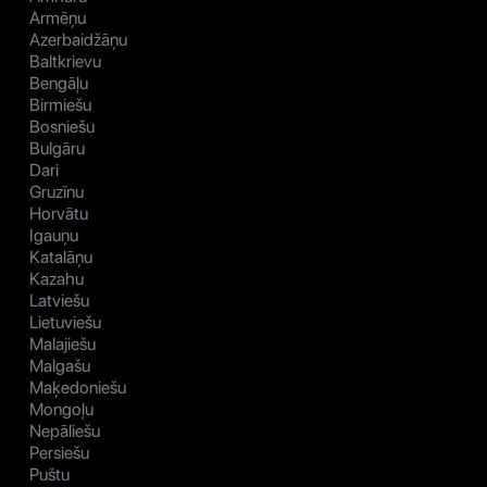
Armēņu
Azerbaidžāņu
Baltkrievu
Bengāļu
Birmiešu
Bosniešu
Bulgāru
Dari
Gruzīnu
Horvātu
Igauņu
Katalāņu
Kazahu
Latviešu
Lietuviešu
Malajiešu
Malgašu
Maķedoniešu
Mongoļu
Nepāliešu
Persiešu
Puštu