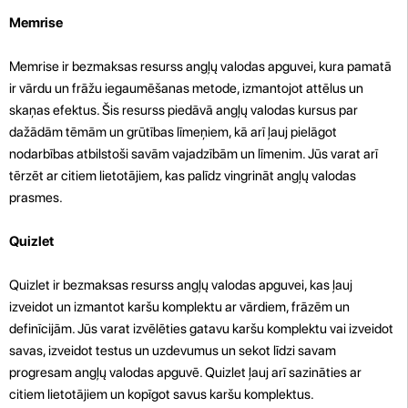
Memrise
Memrise ir bezmaksas resurss angļų valodas apguvei, kura pamatā
ir vārdu un frāžu iegaumēšanas metode, izmantojot attēlus un
skaņas efektus. Šis resurss piedāvā angļų valodas kursus par
dažādām tēmām un grūtības līmeņiem, kā arī ļauj pielāgot
nodarbības atbilstoši savām vajadzībām un līmenim. Jūs varat arī
tērzēt ar citiem lietotājiem, kas palīdz vingrināt angļų valodas
prasmes.
Quizlet
Quizlet ir bezmaksas resurss angļų valodas apguvei, kas ļauj
izveidot un izmantot karšu komplektu ar vārdiem, frāzēm un
definīcijām. Jūs varat izvēlēties gatavu karšu komplektu vai izveidot
savas, izveidot testus un uzdevumus un sekot līdzi savam
progresam angļų valodas apguvē. Quizlet ļauj arī sazināties ar
citiem lietotājiem un kopīgot savus karšu komplektus.