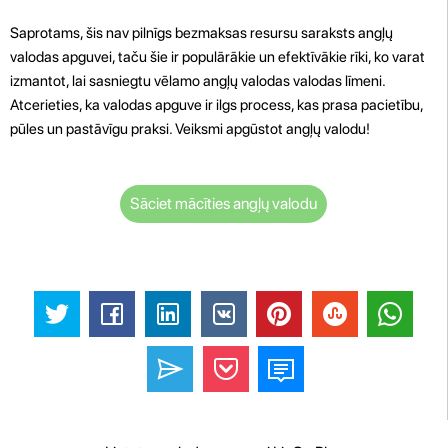
Saprotams, šis nav pilnīgs bezmaksas resursu saraksts angļų
valodas apguvei, taču šie ir populārākie un efektīvākie rīki, ko varat
izmantot, lai sasniegtu vēlamo angļų valodas valodas līmeni.
Atcerieties, ka valodas apguve ir ilgs process, kas prasa pacietību,
pūles un pastāvīgu praksi. Veiksmi apgūstot angļų valodu!
Sāciet mācīties angļų valodu