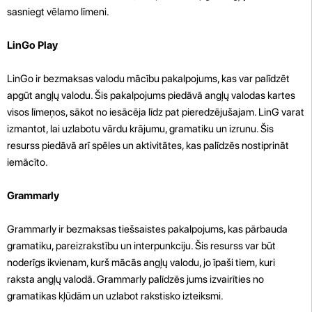
sasniegt vēlamo līmeni.
LinGo Play
LinGo ir bezmaksas valodu mācību pakalpojums, kas var palīdzēt
apgūt angļų valodu. Šis pakalpojums piedāvā angļų valodas kartes
visos līmeņos, sākot no iesācēja līdz pat pieredzējušajam. LinG varat
izmantot, lai uzlabotu vārdu krājumu, gramatiku un izrunu. Šis
resurss piedāvā arī spēles un aktivitātes, kas palīdzēs nostiprināt
iemācīto.
Grammarly
Grammarly ir bezmaksas tiešsaistes pakalpojums, kas pārbauda
gramatiku, pareizrakstību un interpunkciju. Šis resurss var būt
noderīgs ikvienam, kurš mācās angļų valodu, jo īpaši tiem, kuri
raksta angļų valodā. Grammarly palīdzēs jums izvairīties no
gramatikas kļūdām un uzlabot rakstisko izteiksmi.