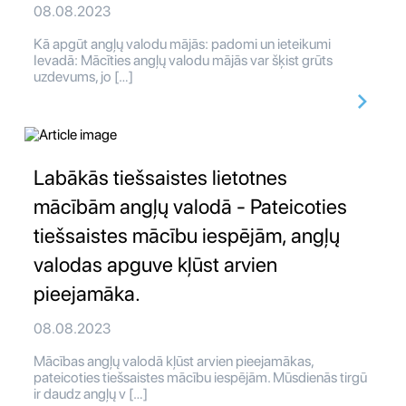
08.08.2023
Kā apgūt angļų valodu mājās: padomi un ieteikumi
Ievadā: Mācīties angļų valodu mājās var šķist grūts
uzdevums, jo […]
Labākās tiešsaistes lietotnes
mācībām angļų valodā - Pateicoties
tiešsaistes mācību iespējām, angļų
valodas apguve kļūst arvien
pieejamāka.
08.08.2023
Mācības angļų valodā kļūst arvien pieejamākas,
pateicoties tiešsaistes mācību iespējām. Mūsdienās tirgū
ir daudz angļų v […]