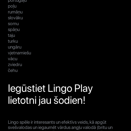
portugāļu
poļu
rumāņu
slovāku
somu
spāņu
taju
turku
ungāru
vjetnamiešu
vācu
zviedru
čehu
Iegūstiet Lingo Play
lietotni jau šodien!
Lingo spēle ir interesants un efektīvs veids, kā apgūt
svešvalodas un iegaumēt vārdus angļu valodā (britu un