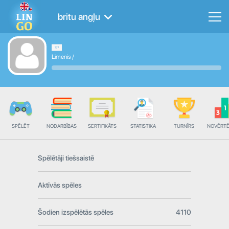
britu angļu
Līmenis
/
SPĒLĒT
NODARBĪBAS
SERTIFIKĀTS
STATISTIKA
TURNĪRS
NOVĒRT
Spēlētāji tiešsaistē
Aktīvās spēles
Šodien izspēlētās spēles
4110