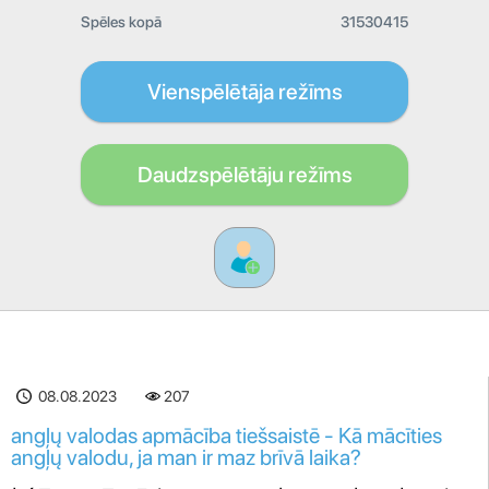
Spēles kopā
31530415
Vienspēlētāja režīms
Daudzspēlētāju režīms
08.08.2023
207
angļų valodas apmācība tiešsaistē - Kā mācīties
angļų valodu, ja man ir maz brīvā laika?