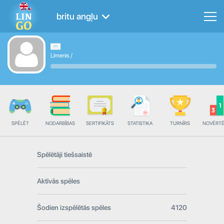
britu angļu
Līmenis
/
SPĒLĒT
NODARBĪBAS
SERTIFIKĀTS
STATISTIKA
TURNĪRS
NOVĒRT
Spēlētāji tiešsaistē
Aktīvās spēles
Šodien izspēlētās spēles
4120