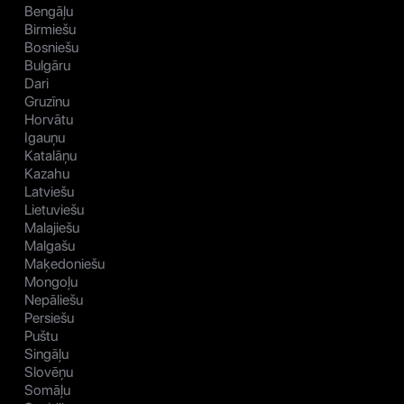
Bengāļu
Birmiešu
Bosniešu
Bulgāru
Dari
Gruzīnu
Horvātu
Igauņu
Katalāņu
Kazahu
Latviešu
Lietuviešu
Malajiešu
Malgašu
Maķedoniešu
Mongoļu
Nepāliešu
Persiešu
Puštu
Singāļu
Slovēņu
Somāļu