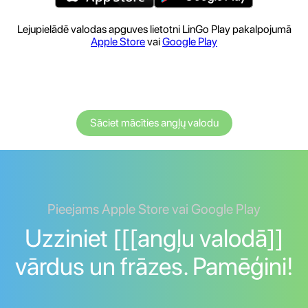
Lejupielādē valodas apguves lietotni LinGo Play pakalpojumā
Apple Store
vai
Google Play
Sāciet mācīties angļų valodu
Pieejams Apple Store vai Google Play
Uzziniet [[[angļu valodā]]
vārdus un frāzes. Pamēģini!