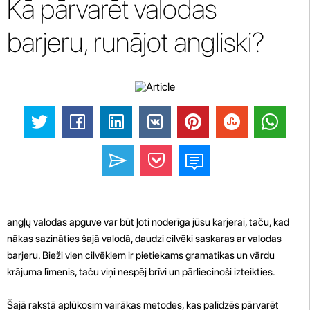
Kā pārvarēt valodas
barjeru, runājot angliski?
angļų valodas apguve var būt ļoti noderīga jūsu karjerai, taču, kad
nākas sazināties šajā valodā, daudzi cilvēki saskaras ar valodas
barjeru. Bieži vien cilvēkiem ir pietiekams gramatikas un vārdu
krājuma līmenis, taču viņi nespēj brīvi un pārliecinoši izteikties.
Šajā rakstā aplūkosim vairākas metodes, kas palīdzēs pārvarēt