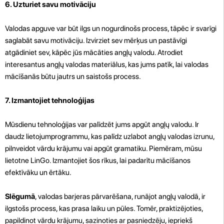
6. Uzturiet savu motivāciju
Valodas apguve var būt ilgs un nogurdinošs process, tāpēc ir svarīgi
saglabāt savu motivāciju. Izvirziet sev mērķus un pastāvīgi
atgādiniet sev, kāpēc jūs mācāties angļų valodu. Atrodiet
interesantus angļų valodas materiālus, kas jums patīk, lai valodas
mācīšanās būtu jautrs un saistošs process.
7. Izmantojiet tehnoloģijas
Mūsdienu tehnoloģijas var palīdzēt jums apgūt angļų valodu. Ir
daudz lietojumprogrammu, kas palīdz uzlabot angļų valodas izrunu,
pilnveidot vārdu krājumu vai apgūt gramatiku. Piemēram, mūsu
lietotne LinGo. Izmantojiet šos rīkus, lai padarītu mācīšanos
efektīvāku un ērtāku.
Slēgumā
, valodas barjeras pārvarēšana, runājot angļų valodā, ir
ilgstošs process, kas prasa laiku un pūles. Tomēr, praktizējoties,
papildinot vārdu krājumu, sazinoties ar pasniedzēju, iepriekš