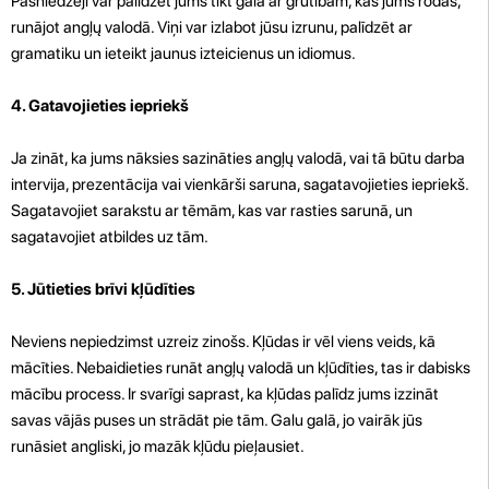
Pasniedzēji var palīdzēt jums tikt galā ar grūtībām, kas jums rodas,
runājot angļų valodā. Viņi var izlabot jūsu izrunu, palīdzēt ar
gramatiku un ieteikt jaunus izteicienus un idiomus.
4. Gatavojieties iepriekš
Ja zināt, ka jums nāksies sazināties angļų valodā, vai tā būtu darba
intervija, prezentācija vai vienkārši saruna, sagatavojieties iepriekš.
Sagatavojiet sarakstu ar tēmām, kas var rasties sarunā, un
sagatavojiet atbildes uz tām.
5. Jūtieties brīvi kļūdīties
Neviens nepiedzimst uzreiz zinošs. Kļūdas ir vēl viens veids, kā
mācīties. Nebaidieties runāt angļų valodā un kļūdīties, tas ir dabisks
mācību process. Ir svarīgi saprast, ka kļūdas palīdz jums izzināt
savas vājās puses un strādāt pie tām. Galu galā, jo vairāk jūs
runāsiet angliski, jo mazāk kļūdu pieļausiet.