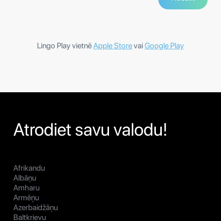
Lingo Play vietnē
Apple Store
vai
Google Play
Atrodiet savu valodu!
Afrikandu
Albāņu
Amharu
Armēņu
Azerbaidžāņu
Baltkrievu