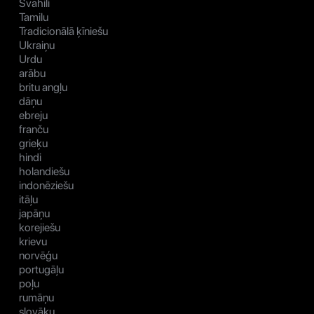
Svahili
Tamilu
Tradicionālā ķīniešu
Ukraiņu
Urdu
arābu
britu angļu
dāņu
ebreju
franču
grieķu
hindi
holandiešu
indonēziešu
itāļu
japāņu
korejiešu
krievu
norvēģu
portugāļu
poļu
rumāņu
slovāku