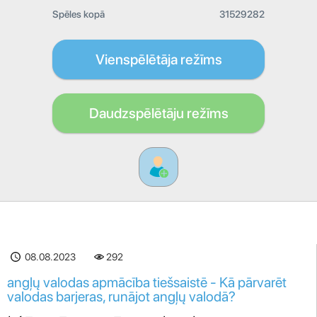
Spēles kopā
31529282
Vienspēlētāja režīms
Daudzspēlētāju režīms
08.08.2023
292
angļų valodas apmācība tiešsaistē - Kā pārvarēt
valodas barjeras, runājot angļų valodā?