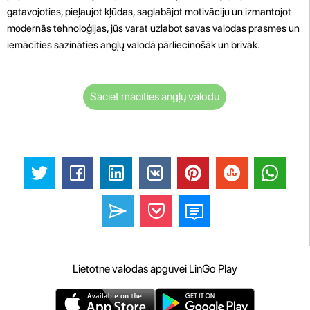
gatavojoties, pieļaujot kļūdas, saglabājot motivāciju un izmantojot
modernās tehnoloģijas, jūs varat uzlabot savas valodas prasmes un
iemācīties sazināties angļų valodā pārliecinošāk un brīvāk.
Sāciet mācīties angļų valodu
Lietotne valodas apguvei LinGo Play