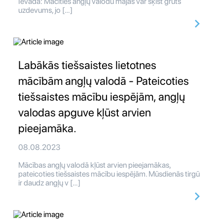
Ievadā: Mācīties angļų valodu mājās var šķist grūts
uzdevums, jo […]
Labākās tiešsaistes lietotnes
mācībām angļų valodā - Pateicoties
tiešsaistes mācību iespējām, angļų
valodas apguve kļūst arvien
pieejamāka.
08.08.2023
Mācības angļų valodā kļūst arvien pieejamākas,
pateicoties tiešsaistes mācību iespējām. Mūsdienās tirgū
ir daudz angļų v […]