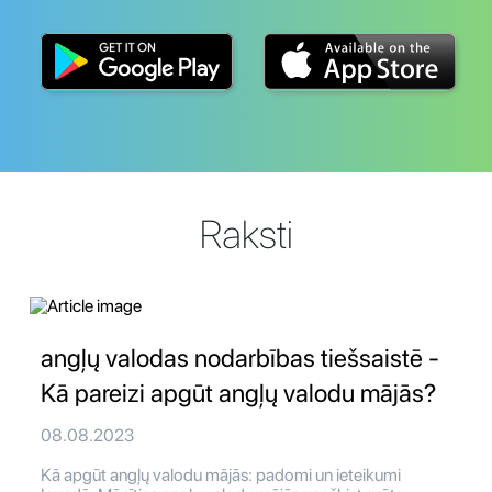
Raksti
angļų valodas nodarbības tiešsaistē -
Kā pareizi apgūt angļų valodu mājās?
08.08.2023
Kā apgūt angļų valodu mājās: padomi un ieteikumi