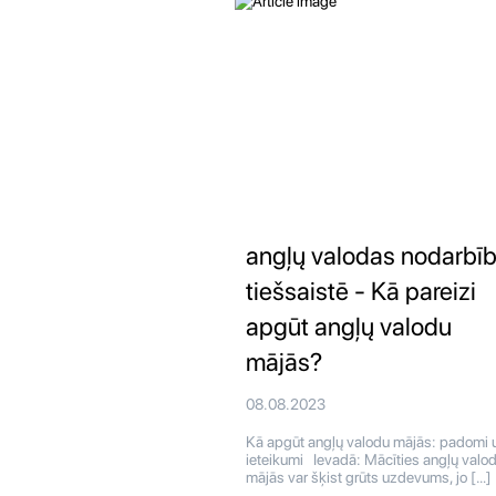
angļų valodas nodarbī
tiešsaistē - Kā pareizi
apgūt angļų valodu
mājās?
08.08.2023
Kā apgūt angļų valodu mājās: padomi 
ieteikumi Ievadā: Mācīties angļų valo
mājās var šķist grūts uzdevums, jo […]