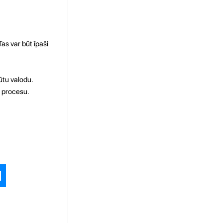
as var būt īpaši
ūtu valodu.
u procesu.