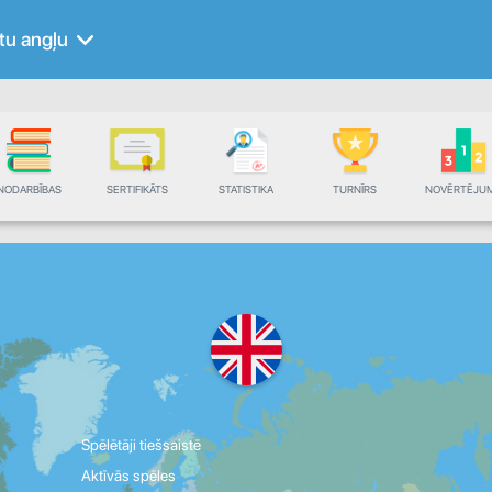
itu angļu
NODARBĪBAS
SERTIFIKĀTS
STATISTIKA
TURNĪRS
NOVĒRTĒJU
Spēlētāji tiešsaistē
Aktīvās spēles