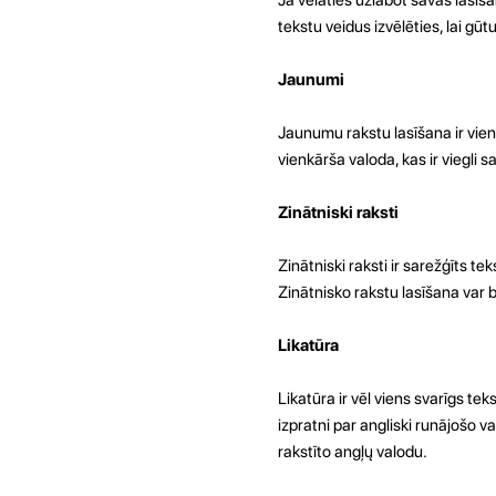
tekstu veidus izvēlēties, lai gū
Jaunumi
Jaunumu rakstu lasīšana ir vien
vienkārša valoda, kas ir viegli
Zinātniski raksti
Zinātniski raksti ir sarežģīts t
Zinātnisko rakstu lasīšana var b
Likatūra
Likatūra ir vēl viens svarīgs te
izpratni par angliski runājošo v
rakstīto angļų valodu.