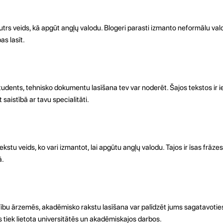
autrs veids, kā apgūt angļų valodu. Blogeri parasti izmanto neformālu valod
as lasīt.
tudents, tehnisko dokumentu lasīšana tev var noderēt. Šajos tekstos ir ie
saistībā ar tavu specialitāti.
tekstu veids, ko vari izmantot, lai apgūtu angļų valodu. Tajos ir īsas frāz
ā.
ītību ārzemēs, akadēmisko rakstu lasīšana var palīdzēt jums sagatavoties
kas tiek lietota universitātēs un akadēmiskajos darbos.