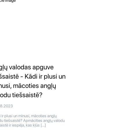
gļų valodas apguve
šsaistē - Kādi ir plusi un
nusi, mācoties angļų
lodu tiešsaistē?
08.2023
 ir plusi un mīnusi, mācoties angļų
du tiešsaistē? Apmācīties angļų valodu
aistē ir iespēja, kas kļūs […]