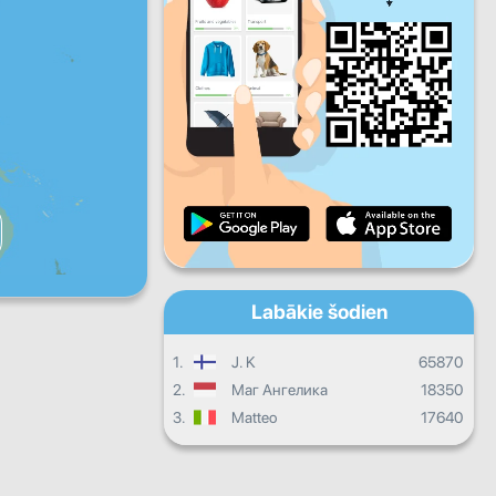
Pk
S
Sv
Dienas progress
Mēneša progress
Sertifikāts
Kopējais progress
Labākie šodien
1.
J. K
65870
2.
Маг Ангелика
18350
3.
Matteo
17640