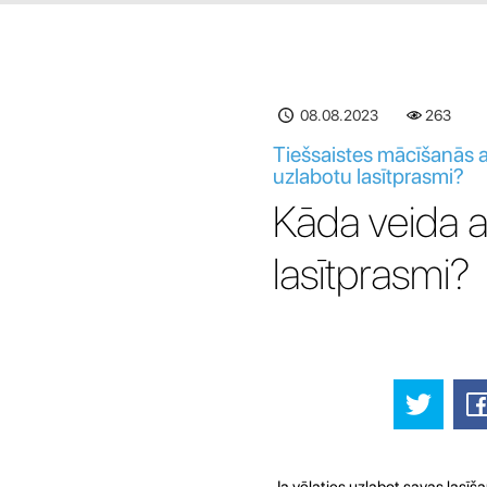
08.08.2023
263
Tiešsaistes mācīšanās an
uzlabotu lasītprasmi?
Kāda veida an
lasītprasmi?
Ja vēlaties uzlabot savas lasīš