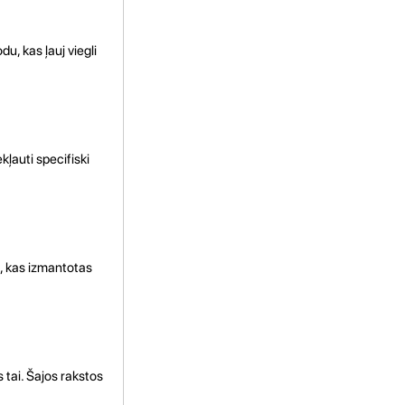
u, kas ļauj viegli
kļauti specifiski
es, kas izmantotas
 tai. Šajos rakstos