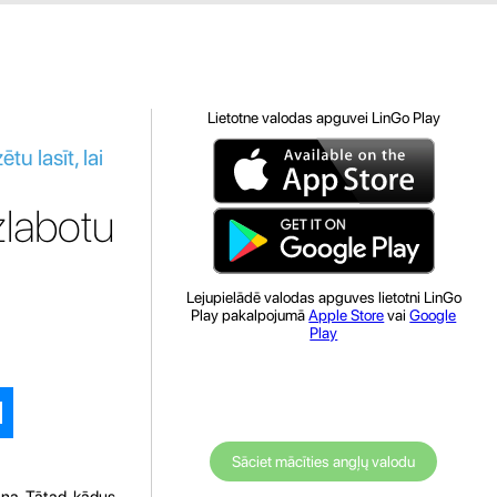
Lietotne valodas apguvei LinGo Play
u lasīt, lai
uzlabotu
Lejupielādē valodas apguves lietotni LinGo
Play pakalpojumā
Apple Store
vai
Google
Play
Sāciet mācīties angļų valodu
ana. Tātad, kādus