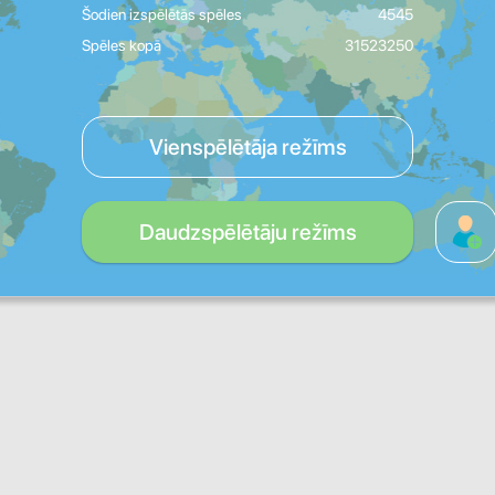
Šodien izspēlētās spēles
4545
Spēles kopā
31523250
Vienspēlētāja režīms
Daudzspēlētāju režīms