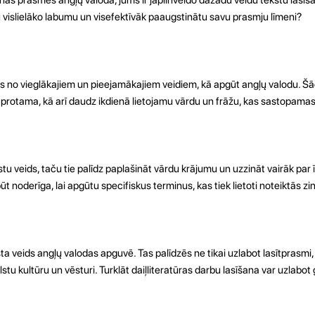
tu vislielāko labumu un visefektīvāk paaugstinātu savu prasmju līmeni?
s no vieglākajiem un pieejamākajiem veidiem, kā apgūt angļų valodu. Šād
 saprotama, kā arī daudz ikdienā lietojamu vārdu un frāžu, kas sastopamas
ekstu veids, taču tie palīdz paplašināt vārdu krājumu un uzzināt vairāk p
ūt noderīga, lai apgūtu specifiskus terminus, kas tiek lietoti noteiktās zi
ksta veids angļų valodas apguvē. Tas palīdzēs ne tikai uzlabot lasītprasmi,
alstu kultūru un vēsturi. Turklāt daiļliteratūras darbu lasīšana var uzlabo