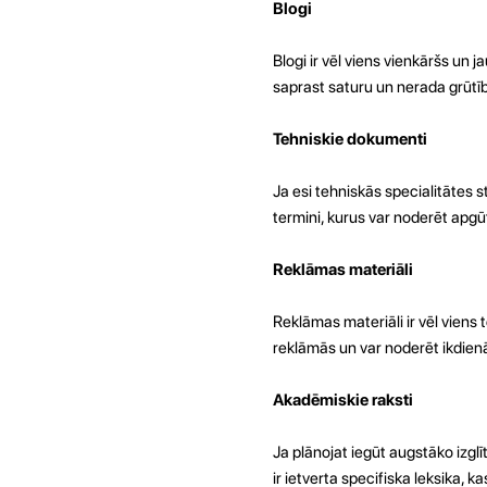
Blogi
Blogi ir vēl viens vienkāršs un j
saprast saturu un nerada grūtīb
Tehniskie dokumenti
Ja esi tehniskās specialitātes s
termini, kurus var noderēt apgūt 
Reklāmas materiāli
Reklāmas materiāli ir vēl viens 
reklāmās un var noderēt ikdien
Akadēmiskie raksti
Ja plānojat iegūt augstāko izgl
ir ietverta specifiska leksika, 