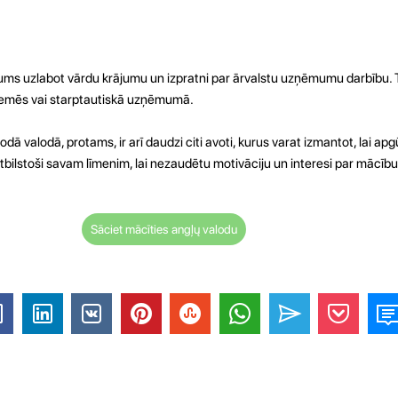
 jums uzlabot vārdu krājumu un izpratni par ārvalstu uzņēmumu darbību. T
ārzemēs vai starptautiskā uzņēmumā.
dā valodā, protams, ir arī daudzi citi avoti, kurus varat izmantot, lai apg
 atbilstoši savam līmenim, lai nezaudētu motivāciju un interesi par mācīb
Sāciet mācīties angļų valodu