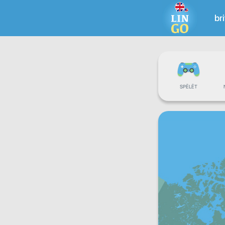
br
SPĒLĒT