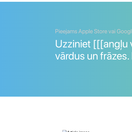
Pieejams Apple Store vai Googl
Uzziniet [[[angļu 
vārdus un frāzes.