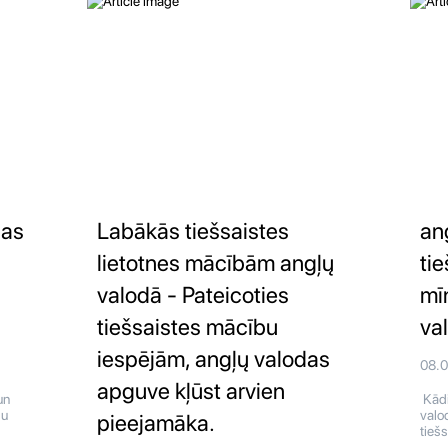
bas
Labākās tiešsaistes
an
lietotnes mācībām angļų
tie
valodā - Pateicoties
mī
tiešsaistes mācību
va
iespējām, angļų valodas
08.
apguve kļūst arvien
un
Kādi
du
valo
pieejamāka.
tiešs