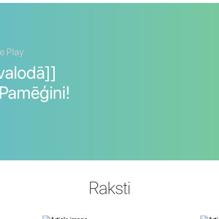
e Play
valodā]]
 Pamēģini!
Raksti