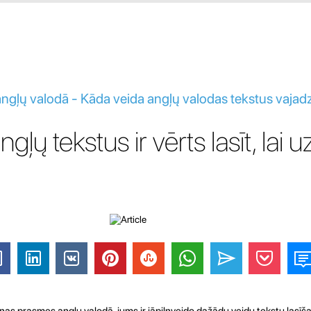
gļų valodā - Kāda veida angļų valodas tekstus vajadzēt
gļų tekstus ir vērts lasīt, lai 
anas prasmes angļų valodā, jums ir jāpilnveido dažādu veidu tekstu lasīš