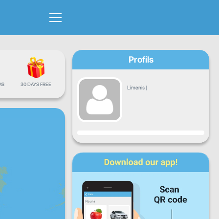
Profils
MS
30 DAYS FREE
Līmenis
|
Progress
P
O
T
C