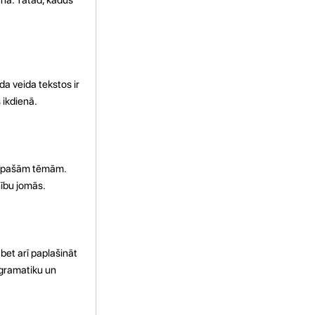
a veida tekstos ir
 ikdienā.
ar īpašām tēmām.
nību jomās.
 bet arī paplašināt
t gramatiku un