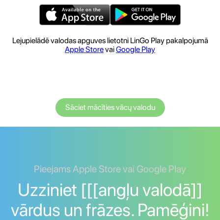
Lejupielādē valodas apguves lietotni LinGo Play pakalpojumā
Apple Store
vai
Google Play
Sāciet mācīties vācų valodu
Pieejams Apple Store vai Google Play
Uzziniet [[[angļu valodā]]
vārdus un frāzes. Pamēģini!