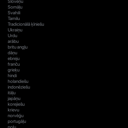
Slovēņu
Somāļu
Svahili
Tamilu
Tradicionālā ķīniešu
Ukraiņu
Urdu
arābu
britu angļu
dāņu
ebreju
franču
grieķu
hindi
holandiešu
indonēziešu
itāļu
japāņu
korejiešu
krievu
norvēģu
portugāļu
poļu