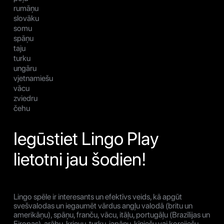
rumāņu
slovāku
somu
spāņu
taju
turku
ungāru
vjetnamiešu
vācu
zviedru
čehu
Iegūstiet Lingo Play
lietotni jau šodien!
Lingo spēle ir interesants un efektīvs veids, kā apgūt
svešvalodas un iegaumēt vārdus angļu valodā (britu un
amerikāņu), spāņu, franču, vācu, itāļu, portugāļu (Brazīlijas un
Eiropas), arābu, krievu, turku, japāņu, ķīniešu vai korejiešu