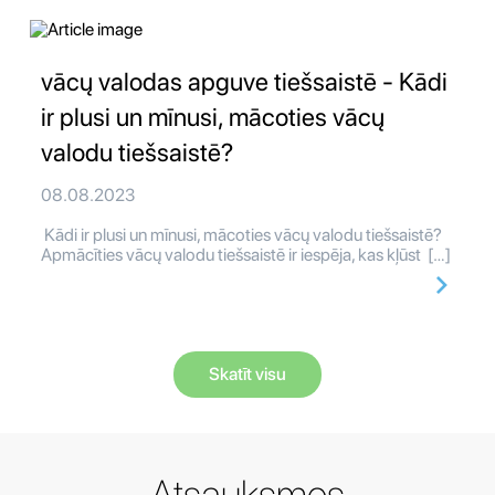
vācų valodas apguve tiešsaistē - Kādi
ir plusi un mīnusi, mācoties vācų
valodu tiešsaistē?
08.08.2023
Kādi ir plusi un mīnusi, mācoties vācų valodu tiešsaistē?
Apmācīties vācų valodu tiešsaistē ir iespēja, kas kļūst […]
Skatīt visu
Atsauksmes