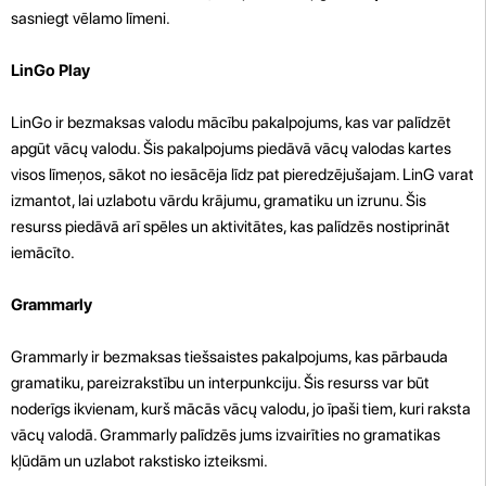
sasniegt vēlamo līmeni.
LinGo Play
LinGo ir bezmaksas valodu mācību pakalpojums, kas var palīdzēt
apgūt vācų valodu. Šis pakalpojums piedāvā vācų valodas kartes
visos līmeņos, sākot no iesācēja līdz pat pieredzējušajam. LinG varat
izmantot, lai uzlabotu vārdu krājumu, gramatiku un izrunu. Šis
resurss piedāvā arī spēles un aktivitātes, kas palīdzēs nostiprināt
iemācīto.
Grammarly
Grammarly ir bezmaksas tiešsaistes pakalpojums, kas pārbauda
gramatiku, pareizrakstību un interpunkciju. Šis resurss var būt
noderīgs ikvienam, kurš mācās vācų valodu, jo īpaši tiem, kuri raksta
vācų valodā. Grammarly palīdzēs jums izvairīties no gramatikas
kļūdām un uzlabot rakstisko izteiksmi.