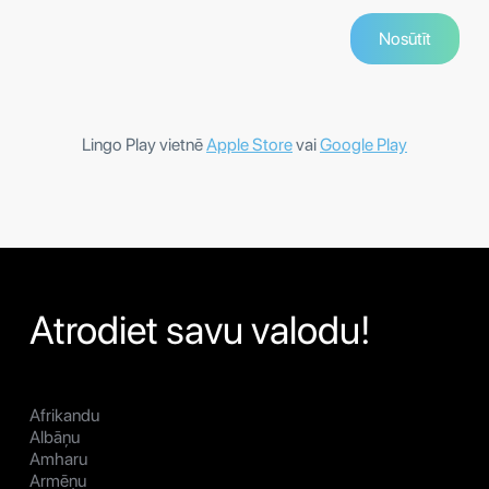
Lingo Play vietnē
Apple Store
vai
Google Play
Atrodiet savu valodu!
Afrikandu
Albāņu
Amharu
Armēņu