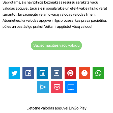
Saprotams, šis nav pilnīgs bezmaksas resursu saraksts vācų
valodas apguvei, taču šie ir populārākie un efektīvākie rīki, ko varat
izmantot, lai sasniegtu vēlamo vācų valodas valodas līmeni.
Atcerieties, ka valodas apguve ir ilgs process, kas prasa pacietību,
pūles un pastāvīgu praksi. Veiksmi apgūstot vācų valodu!
Sāciet mācīties vācų valodu
Lietotne valodas apguvei LinGo Play