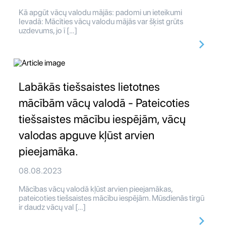
Kā apgūt vācų valodu mājās: padomi un ieteikumi
Ievadā: Mācīties vācų valodu mājās var šķist grūts
uzdevums, jo ī […]
Labākās tiešsaistes lietotnes
mācībām vācų valodā - Pateicoties
tiešsaistes mācību iespējām, vācų
valodas apguve kļūst arvien
pieejamāka.
08.08.2023
Mācības vācų valodā kļūst arvien pieejamākas,
pateicoties tiešsaistes mācību iespējām. Mūsdienās tirgū
ir daudz vācų val […]