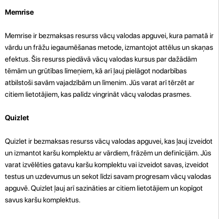
Memrise
Memrise ir bezmaksas resurss vācų valodas apguvei, kura pamatā ir
vārdu un frāžu iegaumēšanas metode, izmantojot attēlus un skaņas
efektus. Šis resurss piedāvā vācų valodas kursus par dažādām
tēmām un grūtības līmeņiem, kā arī ļauj pielāgot nodarbības
atbilstoši savām vajadzībām un līmenim. Jūs varat arī tērzēt ar
citiem lietotājiem, kas palīdz vingrināt vācų valodas prasmes.
Quizlet
Quizlet ir bezmaksas resurss vācų valodas apguvei, kas ļauj izveidot
un izmantot karšu komplektu ar vārdiem, frāzēm un definīcijām. Jūs
varat izvēlēties gatavu karšu komplektu vai izveidot savas, izveidot
testus un uzdevumus un sekot līdzi savam progresam vācų valodas
apguvē. Quizlet ļauj arī sazināties ar citiem lietotājiem un kopīgot
savus karšu komplektus.