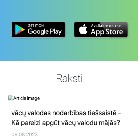
Raksti
vācų valodas nodarbības tiešsaistē -
Kā pareizi apgūt vācų valodu mājās?
08.08.2023