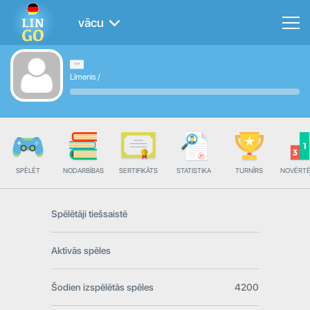
vācu
Līmenis
/
SPĒLĒT
NODARBĪBAS
SERTIFIKĀTS
STATISTIKA
TURNĪRS
NOVĒRT
Spēlētāji tiešsaistē
Aktīvās spēles
Šodien izspēlētās spēles
4200