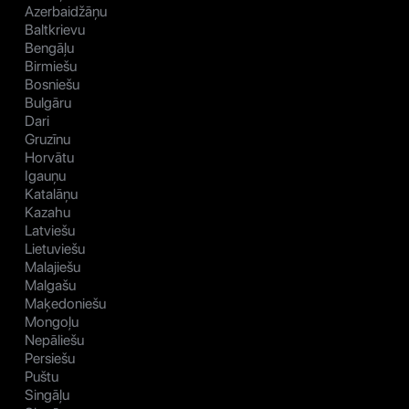
Azerbaidžāņu
Baltkrievu
Bengāļu
Birmiešu
Bosniešu
Bulgāru
Dari
Gruzīnu
Horvātu
Igauņu
Katalāņu
Kazahu
Latviešu
Lietuviešu
Malajiešu
Malgašu
Maķedoniešu
Mongoļu
Nepāliešu
Persiešu
Puštu
Singāļu