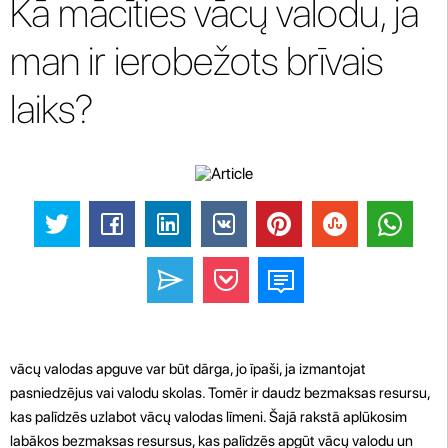
Kā mācīties vācų valodu, ja
man ir ierobežots brīvais
laiks?
vācų valodas apguve var būt dārga, jo īpaši, ja izmantojat
pasniedzējus vai valodu skolas. Tomēr ir daudz bezmaksas resursu,
kas palīdzēs uzlabot vācų valodas līmeni. Šajā rakstā aplūkosim
labākos bezmaksas resursus, kas palīdzēs apgūt vācų valodu un