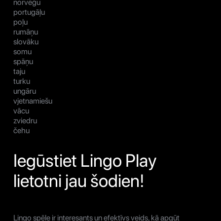
norvēģu
portugāļu
poļu
rumāņu
slovāku
somu
spāņu
taju
turku
ungāru
vjetnamiešu
vācu
zviedru
čehu
Iegūstiet Lingo Play
lietotni jau šodien!
Lingo spēle ir interesants un efektīvs veids, kā apgūt