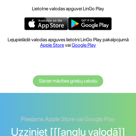
Lietotne valodas apguvei LinGo Play
Lejupielādē valodas apguves lietotni LinGo Play pakalpojumā
Apple Store
vai
Google Play
Sāciet mācīties grieķų valodu
Pieejams Apple Store vai Google Play
Uzziniet [[[angļu valodā]]