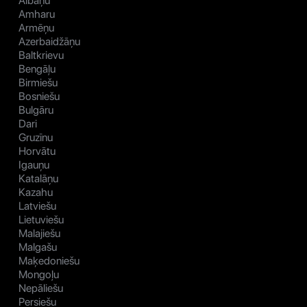
Albāņu
Amharu
Armēņu
Azerbaidžāņu
Baltkrievu
Bengāļu
Birmiešu
Bosniešu
Bulgāru
Dari
Gruzīnu
Horvātu
Igauņu
Katalāņu
Kazahu
Latviešu
Lietuviešu
Malajiešu
Malgašu
Maķedoniešu
Mongoļu
Nepāliešu
Persiešu