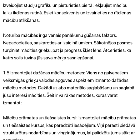
Izveidojiet studiju grafiku un pieturieties pie tā. Iekļaujiet mācību
laiku ikdienas rutīnā. Esiet konsekvents un izvairieties no rītdienas
mācību atlikšanas.
Noturība mācībās ir galvenais panākumu gūšanas faktors.
Nepadodieties, saskaroties ar izaicinājumiem. Sākotnējos posmos
turpiniet mācīties grieķu, pat ja progress šķiet lēns. Atcerieties, ka
katrs solis tuvina jūs sava mērķa sasniegšanai.
1.5 Izmantojiet dažādas mācību metodes: Viens no galvenajiem
veiksmīgās grieķu valodas apguves aspektiem izmanto dažādas
mācību metodes. Dažādi uzlabo materiālo saglabāšanu un saglabā
jūsu interesi mācīties. Šeit ir vairākas metodes, kuras varat
izmantot:
Mācību grāmatas un tiešsaistes kursi: izmantojiet mācību grāmatas
un tiešsaistes kursus, kas paredzēti iesācējiem. Viņi parasti piedāvā
strukturētas nodarbības un vingrinājumus, lai palīdzētu jums sākt ar