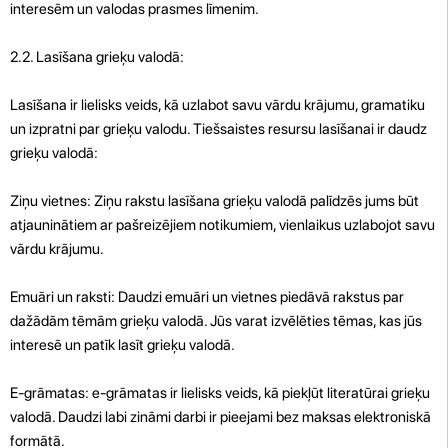
interesēm un valodas prasmes līmenim.
2.2. Lasīšana grieķu valodā:
Lasīšana ir lielisks veids, kā uzlabot savu vārdu krājumu, gramatiku
un izpratni par grieķu valodu. Tiešsaistes resursu lasīšanai ir daudz
grieķu valodā:
Ziņu vietnes: Ziņu rakstu lasīšana grieķu valodā palīdzēs jums būt
atjauninātiem ar pašreizējiem notikumiem, vienlaikus uzlabojot savu
vārdu krājumu.
Emuāri un raksti: Daudzi emuāri un vietnes piedāvā rakstus par
dažādām tēmām grieķu valodā. Jūs varat izvēlēties tēmas, kas jūs
interesē un patīk lasīt grieķu valodā.
E-grāmatas: e-grāmatas ir lielisks veids, kā piekļūt literatūrai grieķu
valodā. Daudzi labi zināmi darbi ir pieejami bez maksas elektroniskā
formātā.