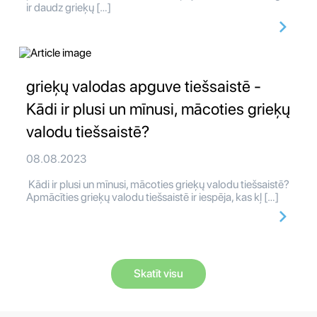
ir daudz grieķų […]
grieķų valodas apguve tiešsaistē -
Kādi ir plusi un mīnusi, mācoties grieķų
valodu tiešsaistē?
08.08.2023
Kādi ir plusi un mīnusi, mācoties grieķų valodu tiešsaistē?
Apmācīties grieķų valodu tiešsaistē ir iespēja, kas kļ […]
Skatīt visu