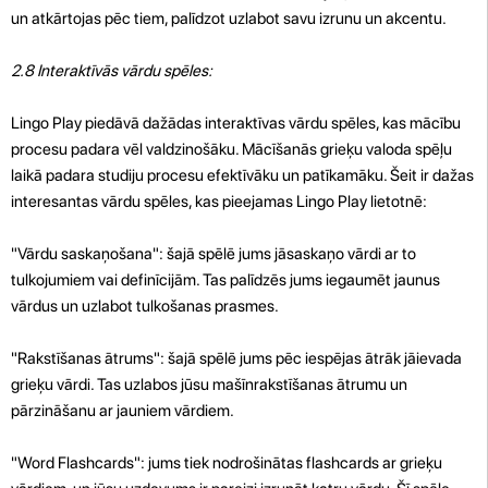
un atkārtojas pēc tiem, palīdzot uzlabot savu izrunu un akcentu.
2.8 Interaktīvās vārdu spēles:
Lingo Play piedāvā dažādas interaktīvas vārdu spēles, kas mācību
procesu padara vēl valdzinošāku. Mācīšanās grieķu valoda spēļu
laikā padara studiju procesu efektīvāku un patīkamāku. Šeit ir dažas
interesantas vārdu spēles, kas pieejamas Lingo Play lietotnē:
"Vārdu saskaņošana": šajā spēlē jums jāsaskaņo vārdi ar to
tulkojumiem vai definīcijām. Tas palīdzēs jums iegaumēt jaunus
vārdus un uzlabot tulkošanas prasmes.
"Rakstīšanas ātrums": šajā spēlē jums pēc iespējas ātrāk jāievada
grieķu vārdi. Tas uzlabos jūsu mašīnrakstīšanas ātrumu un
pārzināšanu ar jauniem vārdiem.
"Word Flashcards": jums tiek nodrošinātas flashcards ar grieķu