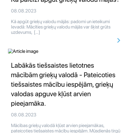
08.08.2023
Kā apgūt grieķų valodu mājās: padomi un ieteikumi
Ievadā: Mācīties grieķų valodu mājās var šķist grūts
uzdevums, […]
Labākās tiešsaistes lietotnes
mācībām grieķų valodā - Pateicoties
tiešsaistes mācību iespējām, grieķų
valodas apguve kļūst arvien
pieejamāka.
08.08.2023
Mācības grieķų valodā kļūst arvien pieejamākas,
pateicoties tiešsaistes mācību iespējām. Mūsdienās tirgū