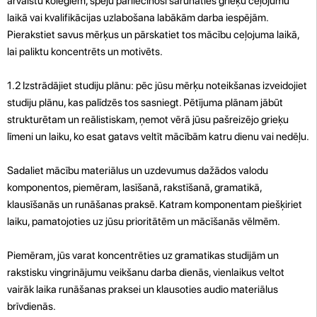
ārvalstu kolēģiem, spēju pārliecinoši sarunāties grieķu ceļojumu
laikā vai kvalifikācijas uzlabošana labākām darba iespējām.
Pierakstiet savus mērķus un pārskatiet tos mācību ceļojuma laikā,
lai paliktu koncentrēts un motivēts.
1.2 Izstrādājiet studiju plānu: pēc jūsu mērķu noteikšanas izveidojiet
studiju plānu, kas palīdzēs tos sasniegt. Pētījuma plānam jābūt
strukturētam un reālistiskam, ņemot vērā jūsu pašreizējo grieķu
līmeni un laiku, ko esat gatavs veltīt mācībām katru dienu vai nedēļu.
Sadaliet mācību materiālus un uzdevumus dažādos valodu
komponentos, piemēram, lasīšanā, rakstīšanā, gramatikā,
klausīšanās un runāšanas praksē. Katram komponentam piešķiriet
laiku, pamatojoties uz jūsu prioritātēm un mācīšanās vēlmēm.
Piemēram, jūs varat koncentrēties uz gramatikas studijām un
rakstisku vingrinājumu veikšanu darba dienās, vienlaikus veltot
vairāk laika runāšanas praksei un klausoties audio materiālus
brīvdienās.