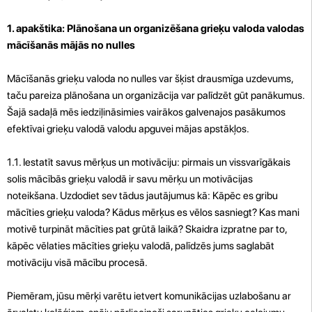
1. apakštika: Plānošana un organizēšana grieķu valoda valodas
mācīšanās mājās no nulles
Mācīšanās grieķu valoda no nulles var šķist drausmīga uzdevums,
taču pareiza plānošana un organizācija var palīdzēt gūt panākumus.
Šajā sadaļā mēs iedziļināsimies vairākos galvenajos pasākumos
efektīvai grieķu valodā valodu apguvei mājas apstākļos.
1.1. Iestatīt savus mērķus un motivāciju: pirmais un vissvarīgākais
solis mācībās grieķu valodā ir savu mērķu un motivācijas
noteikšana. Uzdodiet sev tādus jautājumus kā: Kāpēc es gribu
mācīties grieķu valoda? Kādus mērķus es vēlos sasniegt? Kas mani
motivē turpināt mācīties pat grūtā laikā? Skaidra izpratne par to,
kāpēc vēlaties mācīties grieķu valodā, palīdzēs jums saglabāt
motivāciju visā mācību procesā.
Piemēram, jūsu mērķi varētu ietvert komunikācijas uzlabošanu ar