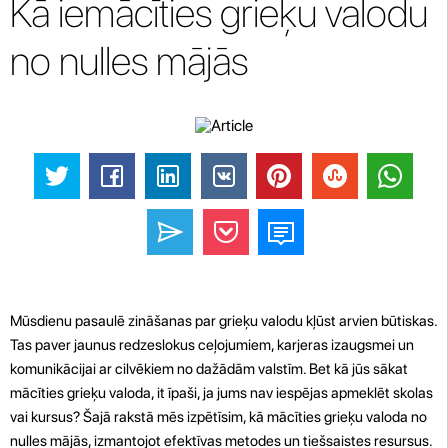
Kā iemācīties grieķu valodu
no nulles mājās
Mūsdienu pasaulē zināšanas par grieķu valodu kļūst arvien būtiskas.
Tas paver jaunus redzeslokus ceļojumiem, karjeras izaugsmei un
komunikācijai ar cilvēkiem no dažādām valstīm. Bet kā jūs sākat
mācīties grieķu valoda, it īpaši, ja jums nav iespējas apmeklēt skolas
vai kursus? Šajā rakstā mēs izpētīsim, kā mācīties grieķu valoda no
nulles mājās, izmantojot efektīvas metodes un tiešsaistes resursus.