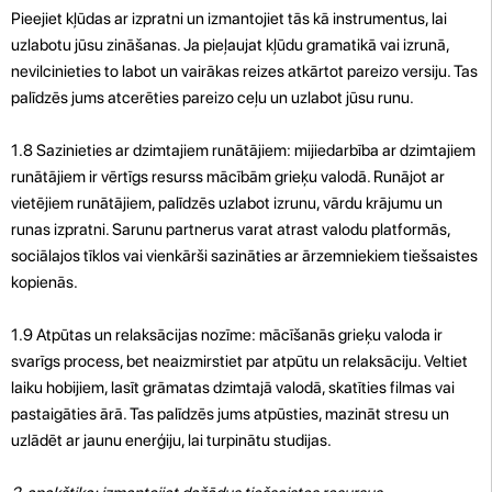
Pieejiet kļūdas ar izpratni un izmantojiet tās kā instrumentus, lai
uzlabotu jūsu zināšanas. Ja pieļaujat kļūdu gramatikā vai izrunā,
nevilcinieties to labot un vairākas reizes atkārtot pareizo versiju. Tas
palīdzēs jums atcerēties pareizo ceļu un uzlabot jūsu runu.
1.8 Sazinieties ar dzimtajiem runātājiem: mijiedarbība ar dzimtajiem
runātājiem ir vērtīgs resurss mācībām grieķu valodā. Runājot ar
vietējiem runātājiem, palīdzēs uzlabot izrunu, vārdu krājumu un
runas izpratni. Sarunu partnerus varat atrast valodu platformās,
sociālajos tīklos vai vienkārši sazināties ar ārzemniekiem tiešsaistes
kopienās.
1.9 Atpūtas un relaksācijas nozīme: mācīšanās grieķu valoda ir
svarīgs process, bet neaizmirstiet par atpūtu un relaksāciju. Veltiet
laiku hobijiem, lasīt grāmatas dzimtajā valodā, skatīties filmas vai
pastaigāties ārā. Tas palīdzēs jums atpūsties, mazināt stresu un
uzlādēt ar jaunu enerģiju, lai turpinātu studijas.