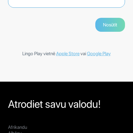
Lingo Play vietnē
Apple Store
vai
Google Play
Atrodiet savu valodu!
Afrikandu