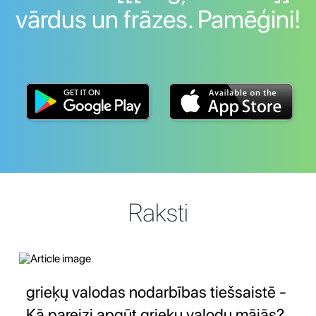
vārdus un frāzes. Pamēģini!
Raksti
grieķų valodas nodarbības tiešsaistē -
Kā pareizi apgūt grieķų valodu mājās?