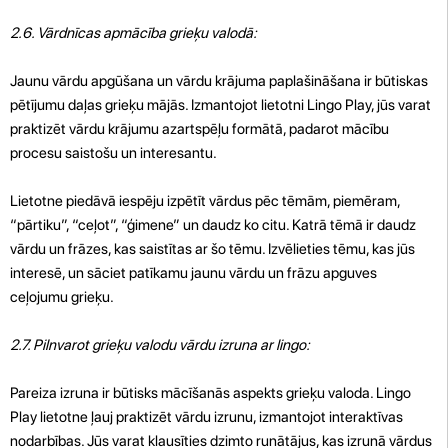
2.6. Vārdnīcas apmācība grieķu valodā:
Jaunu vārdu apgūšana un vārdu krājuma paplašināšana ir būtiskas
pētījumu daļas grieķu mājās. Izmantojot lietotni Lingo Play, jūs varat
praktizēt vārdu krājumu azartspēļu formātā, padarot mācību
procesu saistošu un interesantu.
Lietotne piedāvā iespēju izpētīt vārdus pēc tēmām, piemēram,
“pārtiku”, “ceļot”, “ģimene” un daudz ko citu. Katrā tēmā ir daudz
vārdu un frāzes, kas saistītas ar šo tēmu. Izvēlieties tēmu, kas jūs
interesē, un sāciet patīkamu jaunu vārdu un frāzu apguves
ceļojumu grieķu.
2.7. Pilnvarot grieķu valodu vārdu izruna ar lingo:
Pareiza izruna ir būtisks mācīšanās aspekts grieķu valoda. Lingo
Play lietotne ļauj praktizēt vārdu izrunu, izmantojot interaktīvas
nodarbības. Jūs varat klausīties dzimto runātājus, kas izrunā vārdus