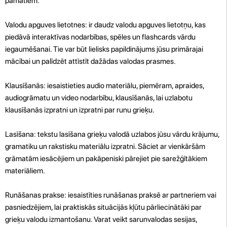
pamatiem.
Valodu apguves lietotnes: ir daudz valodu apguves lietotņu, kas
piedāvā interaktīvas nodarbības, spēles un flashcards vārdu
iegaumēšanai. Tie var būt lielisks papildinājums jūsu primārajai
mācībai un palīdzēt attīstīt dažādas valodas prasmes.
Klausīšanās: iesaistieties audio materiālu, piemēram, apraides,
audiogrāmatu un video nodarbību, klausīšanās, lai uzlabotu
klausīšanās izpratni un izpratni par runu grieķu.
Lasīšana: tekstu lasīšana grieķu valodā uzlabos jūsu vārdu krājumu,
gramatiku un rakstisku materiālu izpratni. Sāciet ar vienkāršām
grāmatām iesācējiem un pakāpeniski pārejiet pie sarežģītākiem
materiāliem.
Runāšanas prakse: iesaistīties runāšanas praksē ar partneriem vai
pasniedzējiem, lai praktiskās situācijās kļūtu pārliecinātāki par
grieķu valodu izmantošanu. Varat veikt sarunvalodas sesijas,