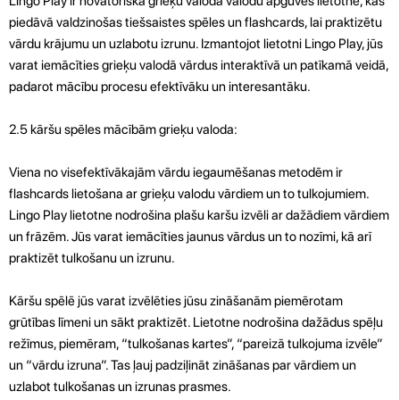
Lingo Play ir novatoriska grieķu valoda valodu apguves lietotne, kas
piedāvā valdzinošas tiešsaistes spēles un flashcards, lai praktizētu
vārdu krājumu un uzlabotu izrunu. Izmantojot lietotni Lingo Play, jūs
varat iemācīties grieķu valodā vārdus interaktīvā un patīkamā veidā,
padarot mācību procesu efektīvāku un interesantāku.
2.5 kāršu spēles mācībām grieķu valoda:
Viena no visefektīvākajām vārdu iegaumēšanas metodēm ir
flashcards lietošana ar grieķu valodu vārdiem un to tulkojumiem.
Lingo Play lietotne nodrošina plašu karšu izvēli ar dažādiem vārdiem
un frāzēm. Jūs varat iemācīties jaunus vārdus un to nozīmi, kā arī
praktizēt tulkošanu un izrunu.
Kāršu spēlē jūs varat izvēlēties jūsu zināšanām piemērotam
grūtības līmeni un sākt praktizēt. Lietotne nodrošina dažādus spēļu
režīmus, piemēram, “tulkošanas kartes”, “pareizā tulkojuma izvēle”
un “vārdu izruna”. Tas ļauj padziļināt zināšanas par vārdiem un
uzlabot tulkošanas un izrunas prasmes.