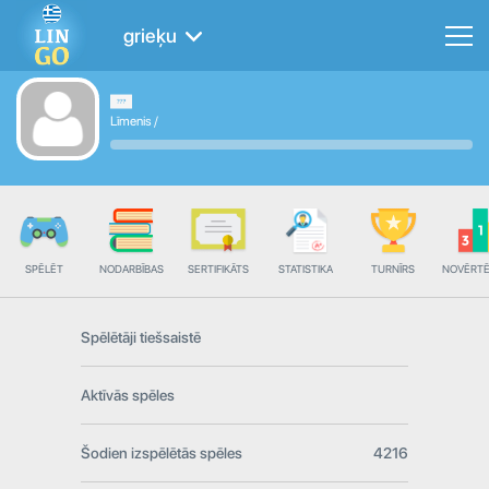
grieķu
Līmenis
/
SPĒLĒT
NODARBĪBAS
SERTIFIKĀTS
STATISTIKA
TURNĪRS
NOVĒRT
Spēlētāji tiešsaistē
Aktīvās spēles
Šodien izspēlētās spēles
4216