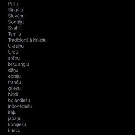
Puštu
Singāļu
Slovēņu
Somāļu
Svahili
Tamilu
Tradicionālā ķīniešu
Ukraiņu
Urdu
arābu
britu angļu
dāņu
ebreju
franču
grieķu
hindi
holandiešu
indonēziešu
itāļu
japāņu
korejiešu
krievu