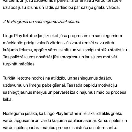
vārdiem, un jūsu uzdevums ir pareizi izrunāt katru vārdu. Šī spēle
uzlabos jūsu izrunu un radīs pārliecību par saziņu grieķu valodā.
2.9. Progresa un sasniegumu izsekošana:
Lingo Play lietotne ļauj izsekot jūsu progresam un sasniegumiem
mācīšanās grieķu valodā vārdos. Jūs varat redzēt savu vārdu
krājuma lielumu, apgūto vārdu skaitu un veiksmīgu atbilžu statistiku.
Tas palīdzēs jums novērtēt jūsu progresu un ļaus jums motivēt
turpināt mācīties.
Turklāt lietotne nodrošina atlīdzību un sasniegumus dažādu
uzdevumu un līmeņu pabeigšanai. Tas rada papildu motivāciju
sasniegt jaunus mērķus un pārvarēt izaicinājumus mācību procesa
laikā.
Noslēgumā jāsaka, ka Lingo Play lietotne ir lielisks līdzeklis grieķu
vārdu apgūšanai un vārdu krājuma paplašināšanai. Karšu spēles un
vārdu spēles padara mācību procesu saistošu un interesantu.