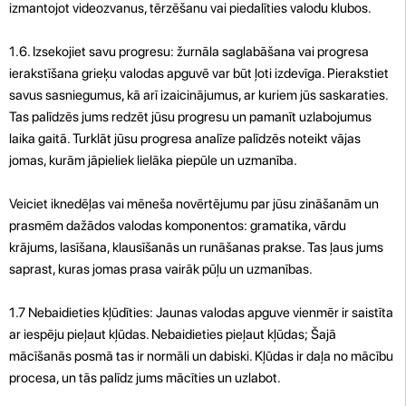
izmantojot videozvanus, tērzēšanu vai piedalīties valodu klubos.
1.6. Izsekojiet savu progresu: žurnāla saglabāšana vai progresa
ierakstīšana grieķu valodas apguvē var būt ļoti izdevīga. Pierakstiet
savus sasniegumus, kā arī izaicinājumus, ar kuriem jūs saskaraties.
Tas palīdzēs jums redzēt jūsu progresu un pamanīt uzlabojumus
laika gaitā. Turklāt jūsu progresa analīze palīdzēs noteikt vājas
jomas, kurām jāpieliek lielāka piepūle un uzmanība.
Veiciet iknedēļas vai mēneša novērtējumu par jūsu zināšanām un
prasmēm dažādos valodas komponentos: gramatika, vārdu
krājums, lasīšana, klausīšanās un runāšanas prakse. Tas ļaus jums
saprast, kuras jomas prasa vairāk pūļu un uzmanības.
1.7 Nebaidieties kļūdīties: Jaunas valodas apguve vienmēr ir saistīta
ar iespēju pieļaut kļūdas. Nebaidieties pieļaut kļūdas; Šajā
mācīšanās posmā tas ir normāli un dabiski. Kļūdas ir daļa no mācību
procesa, un tās palīdz jums mācīties un uzlabot.