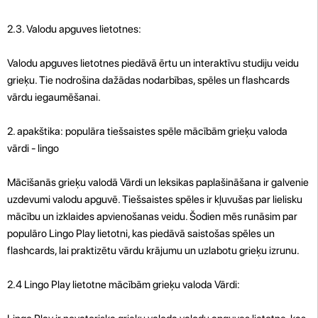
2.3. Valodu apguves lietotnes:
Valodu apguves lietotnes piedāvā ērtu un interaktīvu studiju veidu
grieķu. Tie nodrošina dažādas nodarbības, spēles un flashcards
vārdu iegaumēšanai.
2. apakštika: populāra tiešsaistes spēle mācībām grieķu valoda
vārdi - lingo
Mācīšanās grieķu valodā Vārdi un leksikas paplašināšana ir galvenie
uzdevumi valodu apguvē. Tiešsaistes spēles ir kļuvušas par lielisku
mācību un izklaides apvienošanas veidu. Šodien mēs runāsim par
populāro Lingo Play lietotni, kas piedāvā saistošas ​​spēles un
flashcards, lai praktizētu vārdu krājumu un uzlabotu grieķu izrunu.
2.4 Lingo Play lietotne mācībām grieķu valoda Vārdi: