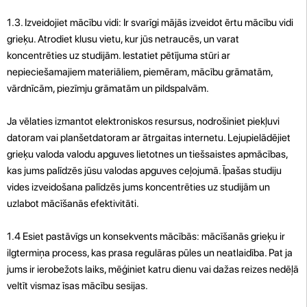
1.3. Izveidojiet mācību vidi: Ir svarīgi mājās izveidot ērtu mācību vidi
grieķu. Atrodiet klusu vietu, kur jūs netraucēs, un varat
koncentrēties uz studijām. Iestatiet pētījuma stūri ar
nepieciešamajiem materiāliem, piemēram, mācību grāmatām,
vārdnīcām, piezīmju grāmatām un pildspalvām.
Ja vēlaties izmantot elektroniskos resursus, nodrošiniet piekļuvi
datoram vai planšetdatoram ar ātrgaitas internetu. Lejupielādējiet
grieķu valoda valodu apguves lietotnes un tiešsaistes apmācības,
kas jums palīdzēs jūsu valodas apguves ceļojumā. Īpašas studiju
vides izveidošana palīdzēs jums koncentrēties uz studijām un
uzlabot mācīšanās efektivitāti.
1.4 Esiet pastāvīgs un konsekvents mācībās: mācīšanās grieķu ir
ilgtermiņa process, kas prasa regulāras pūles un neatlaidība. Pat ja
jums ir ierobežots laiks, mēģiniet katru dienu vai dažas reizes nedēļā
veltīt vismaz īsas mācību sesijas.