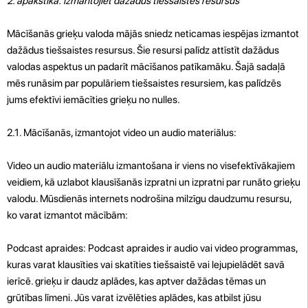
2. apakštika: izmantojiet dažādus tiešsaistes resursus
Mācīšanās grieķu valoda mājās sniedz neticamas iespējas izmantot
dažādus tiešsaistes resursus. Šie resursi palīdz attīstīt dažādus
valodas aspektus un padarīt mācīšanos patīkamāku. Šajā sadaļā
mēs runāsim par populāriem tiešsaistes resursiem, kas palīdzēs
jums efektīvi iemācīties grieķu no nulles.
2.1. Mācīšanās, izmantojot video un audio materiālus:
Video un audio materiālu izmantošana ir viens no visefektīvākajiem
veidiem, kā uzlabot klausīšanās izpratni un izpratni par runāto grieķu
valodu. Mūsdienās internets nodrošina milzīgu daudzumu resursu,
ko varat izmantot mācībām:
Podcast apraides: Podcast apraides ir audio vai video programmas,
kuras varat klausīties vai skatīties tiešsaistē vai lejupielādēt savā
ierīcē. grieķu ir daudz aplādes, kas aptver dažādas tēmas un
grūtības līmeni. Jūs varat izvēlēties aplādes, kas atbilst jūsu