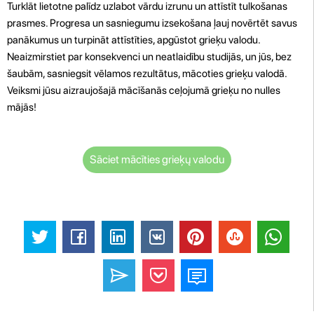
Turklāt lietotne palīdz uzlabot vārdu izrunu un attīstīt tulkošanas
prasmes. Progresa un sasniegumu izsekošana ļauj novērtēt savus
panākumus un turpināt attīstīties, apgūstot grieķu valodu.
Neaizmirstiet par konsekvenci un neatlaidību studijās, un jūs, bez
šaubām, sasniegsit vēlamos rezultātus, mācoties grieķu valodā.
Veiksmi jūsu aizraujošajā mācīšanās ceļojumā grieķu no nulles
mājās!
Sāciet mācīties grieķų valodu