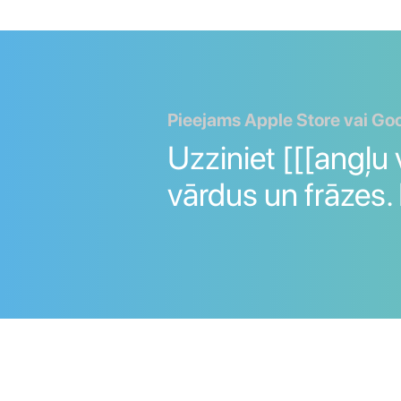
Pieejams Apple Store vai Go
Uzziniet [[[angļu 
vārdus un frāzes.