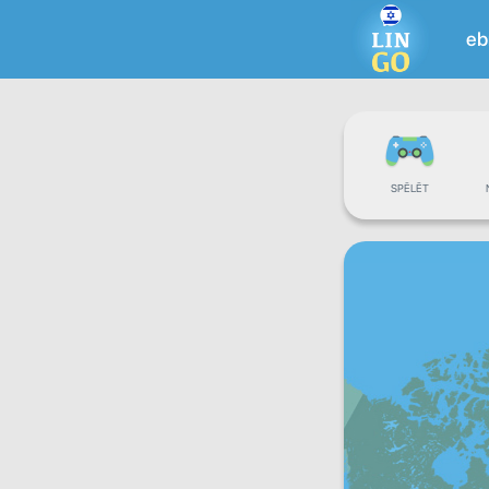
eb
SPĒLĒT