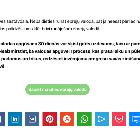
es sastāvdaļa. Nebaidieties runāt ebrejų valodā, pat ja neesat pārlieci
as palīdzēs jums kļūt brīvi runājošam ebrejų valodā.
valodas apgūšana 30 dienās var šķist grūts uzdevums, taču ar pare
Neaizmirstiet, ka valodas apguve ir process, kas prasa laiku un pūle
tos padomus un trikus, redzēsiet ievērojamu progresu savās zināša
vē.
Sāciet mācīties ebrejų valodu