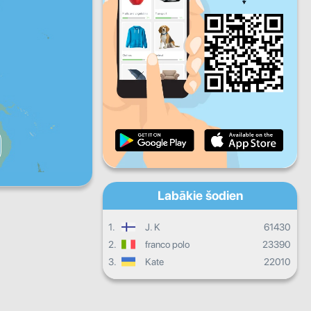
Pk
S
Sv
Dienas progress
Mēneša progress
Sertifikāts
Kopējais progress
Labākie šodien
1.
J. K
61430
2.
franco polo
23390
3.
Kate
22010