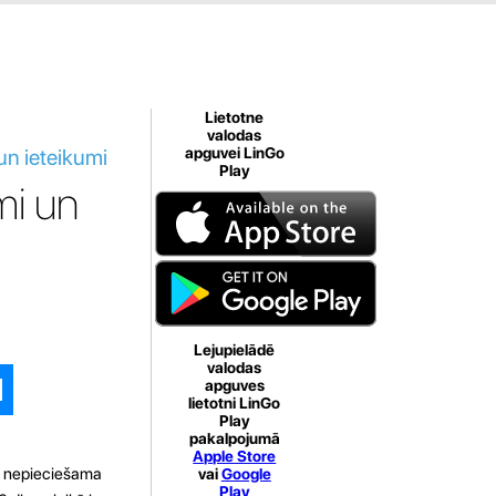
Lietotne
valodas
un ieteikumi
apguvei LinGo
Play
mi un
Lejupielādē
valodas
apguves
lietotni LinGo
Play
pakalpojumā
Apple Store
ms nepieciešama
vai
Google
Play