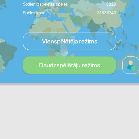
Šodien izspēlētās spēles
3829
Spēles kopā
31535743
Vienspēlētāja režīms
Daudzspēlētāju režīms