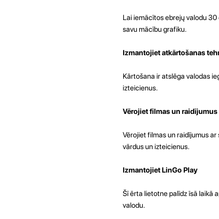
Lai iemācītos ebrejų valodu 30 di
savu mācību grafiku.
Izmantojiet atkārtošanas teh
Kārtošana ir atslēga valodas ie
izteicienus.
Vērojiet filmas un raidījumus
Vērojiet filmas un raidījumus ar
vārdus un izteicienus.
Izmantojiet LinGo Play
Šī ērta lietotne palīdz īsā laikā
valodu.