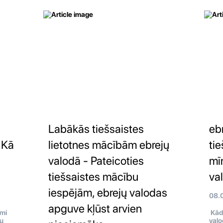
Labākās tiešsaistes
eb
 Kā
lietotnes mācībām ebrejų
tie
valodā - Pateicoties
mī
tiešsaistes mācību
va
iespējām, ebrejų valodas
08.
apguve kļūst arvien
omi
Kādi
jų
valo