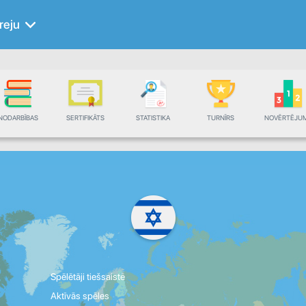
reju
NODARBĪBAS
SERTIFIKĀTS
STATISTIKA
TURNĪRS
NOVĒRTĒJU
Spēlētāji tiešsaistē
Aktīvās spēles