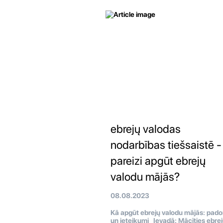
ebrejų valodas
nodarbības tiešsaistē -
pareizi apgūt ebrejų
valodu mājās?
08.08.2023
Kā apgūt ebrejų valodu mājās: pad
un ieteikumi Ievadā: Mācīties ebre