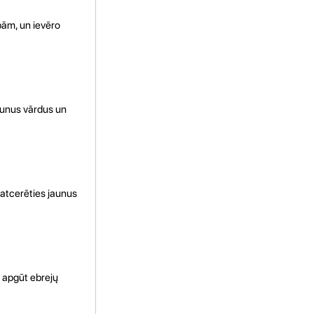
ībām, un ievēro
aunus vārdus un
ī atcerēties jaunus
z apgūt ebrejų