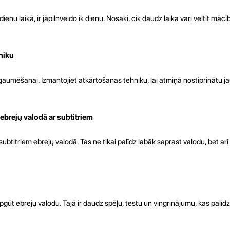
enu laikā, ir jāpilnveido ik dienu. Nosaki, cik daudz laika vari veltīt māc
niku
gaumēšanai. Izmantojiet atkārtošanas tehniku, lai atmiņā nostiprinātu j
 ebrejų valodā ar subtitriem
 subtitriem ebrejų valodā. Tas ne tikai palīdz labāk saprast valodu, bet ar
 apgūt ebrejų valodu. Tajā ir daudz spēļu, testu un vingrinājumu, kas palīd