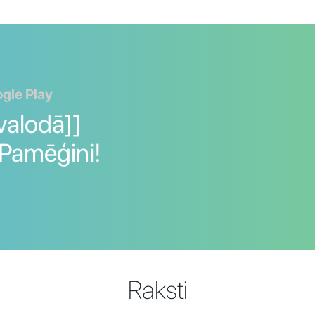
ogle Play
valodā]]
 Pamēģini!
Raksti