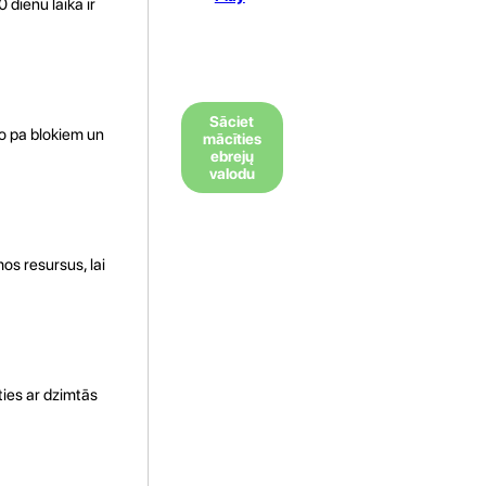
 dienu laikā ir
Sāciet
to pa blokiem un
mācīties
ebrejų
valodu
os resursus, lai
ties ar dzimtās