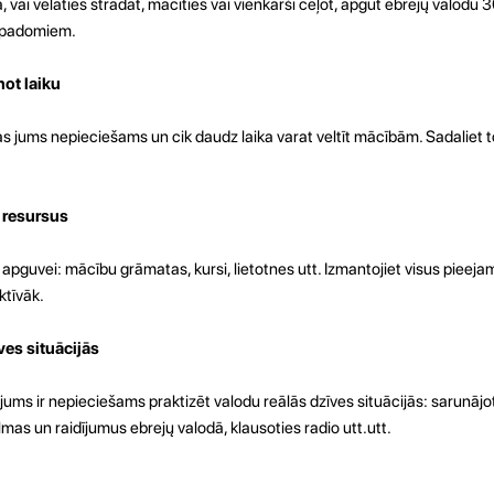
, vai vēlaties strādāt, mācīties vai vienkārši ceļot, apgūt ebrejų valodu 30
u padomiem.
ot laiku
as jums nepieciešams un cik daudz laika varat veltīt mācībām. Sadaliet 
 resursus
apguvei: mācību grāmatas, kursi, lietotnes utt. Izmantojiet visus pieejam
ktīvāk.
ves situācijās
 jums ir nepieciešams praktizēt valodu reālās dzīves situācijās: sarunājo
lmas un raidījumus ebrejų valodā, klausoties radio utt.utt.