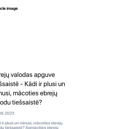
rejų valodas apguve
šsaistē - Kādi ir plusi un
nusi, mācoties ebrejų
lodu tiešsaistē?
08.2023
 ir plusi un mīnusi, mācoties ebrejų
du tiešsaistē? Apmācīties ebrejų