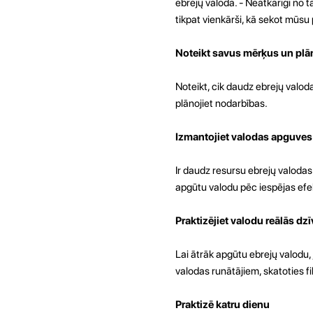
ebrejų valoda. - Neatkarīgi no tā
tikpat vienkārši, kā sekot mūs
Noteikt savus mērķus un plān
Noteikt, cik daudz ebrejų valod
plānojiet nodarbības.
Izmantojiet valodas apguves
Ir daudz resursu ebrejų valodas 
apgūtu valodu pēc iespējas efe
Praktizējiet valodu reālās dzī
Lai ātrāk apgūtu ebrejų valodu,
valodas runātājiem, skatoties fi
Praktizē katru dienu