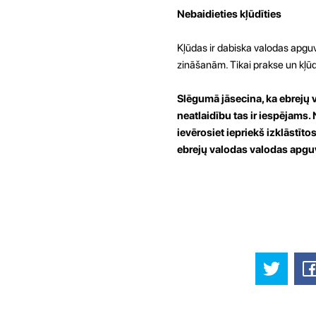
Nebaidieties kļūdīties
Kļūdas ir dabiska valodas apguv
zināšanām. Tikai prakse un kļūd
Slēgumā jāsecina, ka ebrejų 
neatlaidību tas ir iespējams. 
ievērosiet iepriekš izklāstī
ebrejų valodas valodas apgu