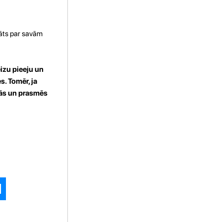
nāts par savām
izu pieeju un
s. Tomēr, ja
nās un prasmēs