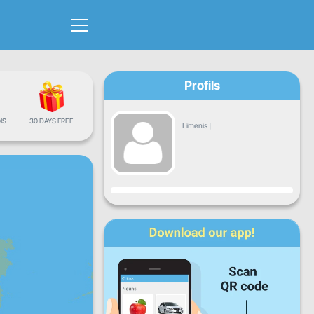
Profils
MS
30 DAYS FREE
Līmenis
|
Progress
P
O
T
C