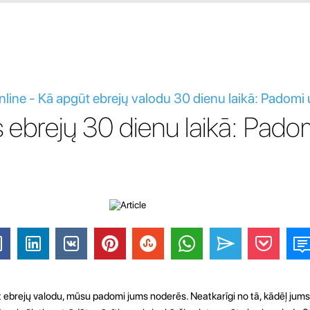
nline - Kā apgūt ebrejų valodu 30 dienu laikā: Padomi 
s ebrejų 30 dienu laikā: Pado
gūt ebrejų valodu, mūsu padomi jums noderēs. Neatkarīgi no tā, kādēļ ju