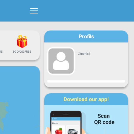
Profils
MS
30 DAYS FREE
Līmenis
|
Progress
P
O
T
C