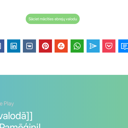
Sāciet mācīties ebrejų valodu
e Play
valodā]]
 Pamēģini!