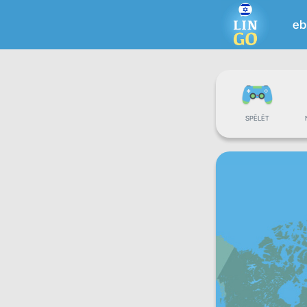
eb
SPĒLĒT