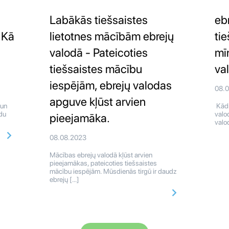
Labākās tiešsaistes
eb
 Kā
lietotnes mācībām ebrejų
tie
valodā - Pateicoties
mī
tiešsaistes mācību
va
iespējām, ebrejų valodas
08.
apguve kļūst arvien
 un
Kādi
du
valo
pieejamāka.
valod
08.08.2023
Mācības ebrejų valodā kļūst arvien
pieejamākas, pateicoties tiešsaistes
mācību iespējām. Mūsdienās tirgū ir daudz
ebrejų […]