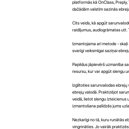
platformās kā OnClass, Preply, 
dažādām valstīm sazinās ebrej
Cits veids, kā apgūt sarunvalodu
raidījumus, audiogrāmatas utt. 
Izmantojama arī metode - skaļi a
svarīgi veiksmīgai saziņai ebrej
Papildus jāpievērš uzmanība sar
resursu, kur var apgūt slengu u
Izglītoties sarunvalodas ebrejų 
ebrejų valodā. Praktizējot saru
veidā, lietot slengu izteicienu
izmantošana palīdzēs jums uzlab
Nezkarīgi no tā, kuru runātās eb
vingrināties. Jo vairāk praktizē