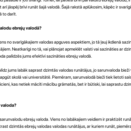
arī jāspēj brīvi runāt šajā valodā. Šajā rakstā aplūkosim, kāpēc ir svarīg
 to darīt.
valodu ebrejų valodā?
iens no svarīgākajiem valodas apguves aspektiem, jo tā ļauj ikdienā sazi
ājiem. Neatkarīgi no tā, vai plānojat apmeklēt valsti vai sazināties ar dz
oda palīdzēs jums efektīvi sazināties ebrejų valodā.
īdz jums labāk saprast dzimtās valodas runātājus, jo sarunvaloda bieži 
apgūt skolā vai universitātē. Piemēram, sarunvalodā bieži tiek lietoti saīs
icieni, kas netiek mācīti mācību grāmatās, bet ir būtiski, lai saprastu dz
 valoda?
 sarunvalodu ebrejų valoda. Viens no labākajiem veidiem ir praktizēt ru
trast dzimtās ebrejų valodas valodas runātājus, ar kuriem runāt, piemēr