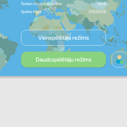
Šodien izspēlētās spēles
4516
Spēles kopā
31526328
Vienspēlētāja režīms
Daudzspēlētāju režīms