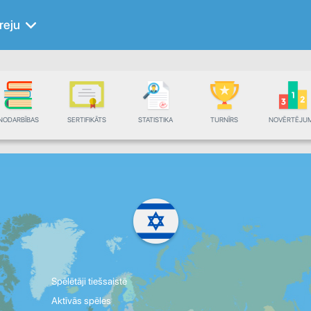
reju
NODARBĪBAS
SERTIFIKĀTS
STATISTIKA
TURNĪRS
NOVĒRTĒJU
Spēlētāji tiešsaistē
Aktīvās spēles