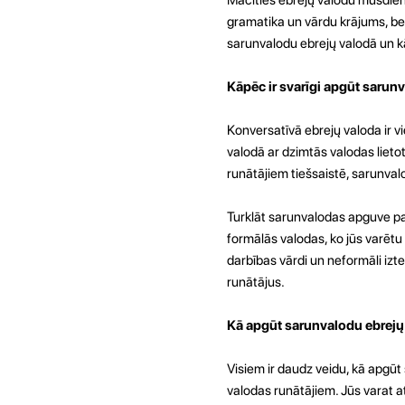
gramatika un vārdu krājums, bet 
sarunvalodu ebrejų valodā un kā
Kāpēc ir svarīgi apgūt sarun
Konversatīvā ebrejų valoda ir v
valodā ar dzimtās valodas lietot
runātājiem tiešsaistē, sarunval
Turklāt sarunvalodas apguve pal
formālās valodas, ko jūs varētu 
darbības vārdi un neformāli izte
runātājus.
Kā apgūt sarunvalodu ebrejų
Visiem ir daudz veidu, kā apgūt
valodas runātājiem. Jūs varat a