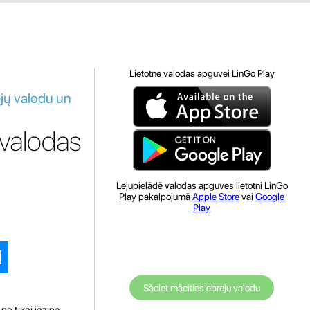
Lietotne valodas apguvei LinGo Play
ejų valodu un
 valodas
Lejupielādē valodas apguves lietotni LinGo
Play pakalpojumā
Apple Store
vai
Google
Play
Sāciet mācīties ebrejų valodu
ne tikai jāzina