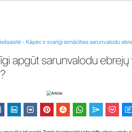
iešsaistē - Kāpēc ir svarīgi iemācīties sarunvalodu ebr
rīgi apgūt sarunvalodu ebrejų
t?
asaulē ir ļoti svarīgi. Tomēr, lai patiesi brīvi pārvaldītu ebrejų valodu, ir 