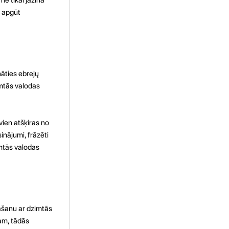
i apgūt
nāties ebrejų
imtās valodas
vien atšķiras no
inājumi, frāzēti
imtās valodas
nāšanu ar dzimtās
am, tādās