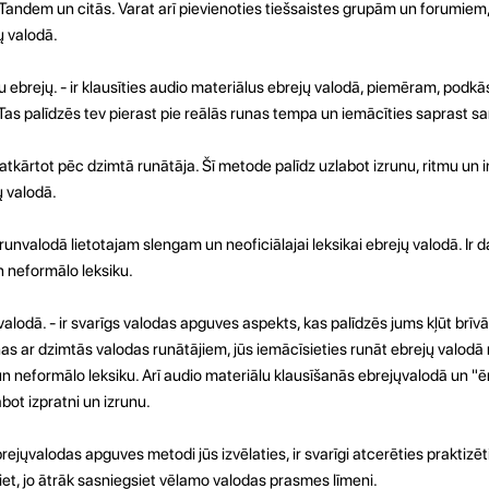
Tandem un citās. Varat arī pievienoties
tiešsaistes grupām un forumiem, 
ų valodā.
 ebrejų. - ir klausīties audio materiālus ebrejų valodā, piemēram, podkā
Tas palīdzēs tev pierast pie reālās runas tempa un iemācīties saprast s
tkārtot pēc dzimtā runātāja. Šī metode palīdz uzlabot izrunu, ritmu un in
ų valodā.
unvalodā lietotajam slengam un neoficiālajai leksikai ebrejų valodā. Ir d
n neformālo leksiku.
valodā. - ir svarīgs valodas apguves aspekts, kas palīdzēs jums kļūt brīv
nas ar dzimtās valodas runātājiem, jūs iemācīsieties runāt ebrejų valodā
s un neformālo leksiku. Arī audio materiālu klausīšanās ebrejųvalodā un
ot izpratni un izrunu.
rejųvalodas apguves metodi jūs izvēlaties, ir svarīgi atcerēties praktizēt
siet, jo ātrāk sasniegsiet vēlamo valodas prasmes līmeni
.