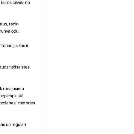
kuros cilvēki no
stus, radio
arunvalodu.
tonāciju, kas ir
audz tiešsaistes
āk runājošiem
 nepiespiestā
 "ēnošanas" metodes
ies un regulāri