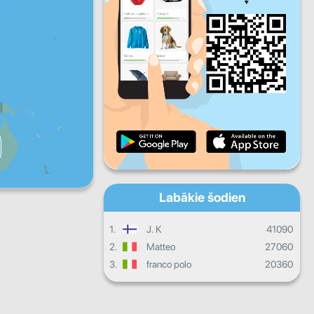
Pk
S
Sv
Dienas progress
Mēneša progress
Sertifikāts
Kopējais progress
Labākie šodien
1.
J. K
41090
2.
Matteo
27060
3.
franco polo
20360