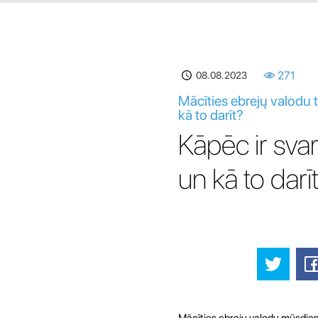
08.08.2023
271
Mācīties ebrejų valodu t
kā to darīt?
Kāpēc ir sva
un kā to darī
Mācīties ebrejų valodu mūsdienu p