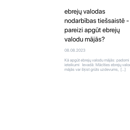
ebrejų valodas
nodarbības tiešsaistē -
pareizi apgūt ebrejų
valodu mājās?
08.08.2023
Kā apgūt ebrejų valodu mājās: padomi
ieteikumi Ievadā: Mācīties ebrejų valo
mājās var šķist grūts uzdevums, […]