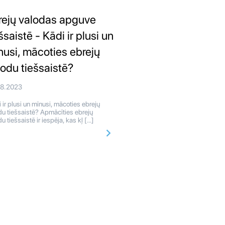
rejų valodas apguve
šsaistē - Kādi ir plusi un
nusi, mācoties ebrejų
lodu tiešsaistē?
08.2023
 ir plusi un mīnusi, mācoties ebrejų
du tiešsaistē? Apmācīties ebrejų
u tiešsaistē ir iespēja, kas kļ […]