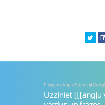
Pieejams Apple Store vai Googl
Uzziniet [[[angļu 
vārdus un frāzes.