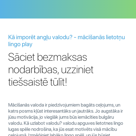
Kā imporēt angļu valodu? - mācīšanās lietotņu
lingo play
Sāciet bezmaksas
nodarbības, uzziniet
tiešsaistē tūlīt!
Mācīšanās valoda ir piedzīvojumiem bagāts ceļojums, un
katrs posms kļūst interesantāks un jautrāks. Jo augstāka ir
jūsu motivācija, jo vieglāk jums būs iemācīties bulgāru
valodu. Kā uzlabot valodu? valodu apguves lietotnes lingo
lugas spēle nodrošina, ka jūs esat motivēts visā mācību
ceļojumā. Izmēģiniet labāko lingo spēli, un jūs būsiet