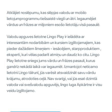
Atklājiet noslēpumu, kas slēpjas valodu ar mobilo
lietojumprogrammu tiešsaistē viegli un ātri. Iegaumējiet
vārdus un frāzes ar miljoniem esošo lietotāju visā pasaulē.
Valodu apguves lietotne Lingo Play ir ielādēta ar
interesantām nodarbībām un kursiem izglītojamajiem, kas
pieder dažādiem līmeņiem - iesācējiem, starpproduktiem ,
eksperti, kuri vēlas padarīt atmiņu un daudz ko citu. Lingo
Play lietotne sniegs jums vārdu un frāzes pasauli, kurus
gandrīz nekādā laikā var iegaumēt. Izmantojot neticamo
lietotni Lingo tālrunī, jūs varēsit atsvaidzināt savu vārdu
krājumu, atrodoties ceļā. Nav svarīgi, vai jūs esat dzimtā
valoda vai svešvalodu apguvējs, lingo luga Apkārtne ir visu
veidu izglītojamo.