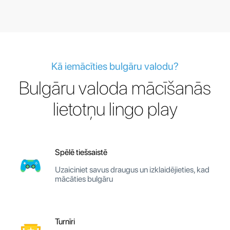
Kā iemācīties bulgāru valodu?
Bulgāru valoda mācīšanās
lietotņu lingo play
Spēlē tiešsaistē
Uzaiciniet savus draugus un izklaidējieties, kad
mācāties bulgāru
Turnīri