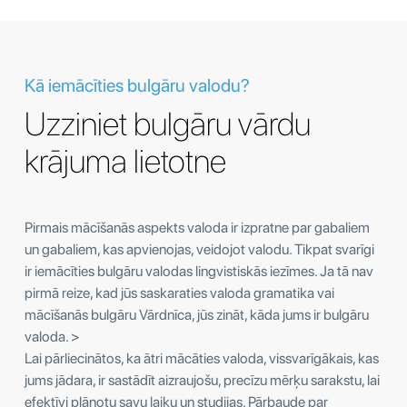
Kā iemācīties bulgāru valodu?
Uzziniet bulgāru vārdu
krājuma lietotne
Pirmais mācīšanās aspekts valoda ir izpratne par gabaliem
un gabaliem, kas apvienojas, veidojot valodu. Tikpat svarīgi
ir iemācīties bulgāru valodas lingvistiskās iezīmes. Ja tā nav
pirmā reize, kad jūs saskaraties valoda gramatika vai
mācīšanās bulgāru Vārdnīca, jūs zināt, kāda jums ir bulgāru
valoda. >
Lai pārliecinātos, ka ātri mācāties valoda, vissvarīgākais, kas
jums jādara, ir sastādīt aizraujošu, precīzu mērķu sarakstu, lai
efektīvi plānotu savu laiku un studijas. Pārbaude par