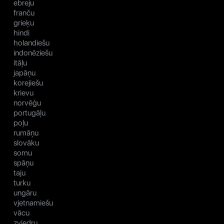
ebreju
franču
grieķu
hindi
holandiešu
indonēziešu
itāļu
japāņu
korejiešu
krievu
norvēģu
portugāļu
poļu
rumāņu
slovāku
somu
spāņu
taju
turku
ungāru
vjetnamiešu
vācu
zviedru