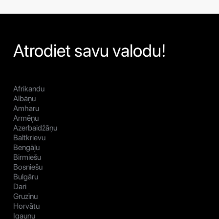
Atrodiet savu valodu!
Afrikandu
Albāņu
Amharu
Armēņu
Azerbaidžāņu
Baltkrievu
Bengāļu
Birmiešu
Bosniešu
Bulgāru
Dari
Gruzīnu
Horvātu
Igauņu