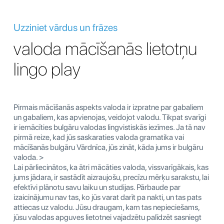
Uzziniet vārdus un frāzes
valoda mācīšanās lietotņu
lingo play
Pirmais mācīšanās aspekts valoda ir izpratne par gabaliem
un gabaliem, kas apvienojas, veidojot valodu. Tikpat svarīgi
ir iemācīties bulgāru valodas lingvistiskās iezīmes. Ja tā nav
pirmā reize, kad jūs saskaraties valoda gramatika vai
mācīšanās bulgāru Vārdnīca, jūs zināt, kāda jums ir bulgāru
valoda. >
Lai pārliecinātos, ka ātri mācāties valoda, vissvarīgākais, kas
jums jādara, ir sastādīt aizraujošu, precīzu mērķu sarakstu, lai
efektīvi plānotu savu laiku un studijas. Pārbaude par
izaicinājumu nav tas, ko jūs varat darīt pa nakti, un tas pats
attiecas uz valodu. Jūsu draugam, kam tas nepieciešams,
jūsu valodas apguves lietotnei vajadzētu palīdzēt sasniegt