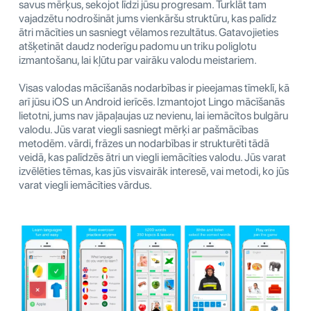
savus mērķus, sekojot līdzi jūsu progresam. Turklāt tam
vajadzētu nodrošināt jums vienkāršu struktūru, kas palīdz
ātri mācīties un sasniegt vēlamos rezultātus. Gatavojieties
atšķetināt daudz noderīgu padomu un triku poliglotu
izmantošanu, lai kļūtu par vairāku valodu meistariem.
Visas valodas mācīšanās nodarbības ir pieejamas tīmeklī, kā
arī jūsu iOS un Android ierīcēs. Izmantojot Lingo mācīšanās
lietotni, jums nav jāpaļaujas uz nevienu, lai iemācītos bulgāru
valodu. Jūs varat viegli sasniegt mērķi ar pašmācības
metodēm. vārdi, frāzes un nodarbības ir strukturēti tādā
veidā, kas palīdzēs ātri un viegli iemācīties valodu. Jūs varat
izvēlēties tēmas, kas jūs visvairāk interesē, vai metodi, ko jūs
varat viegli iemācīties vārdus.