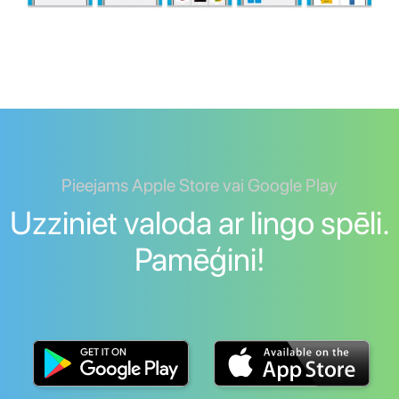
Pieejams Apple Store vai Google Play
Uzziniet valoda ar lingo spēli.
Pamēģini!