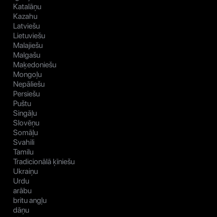
Katalāņu
Kazahu
Latviešu
Lietuviešu
Malajiešu
Malgašu
Maķedoniešu
Mongoļu
Nepāliešu
Persiešu
Puštu
Singāļu
Slovēņu
Somāļu
Svahili
Tamilu
Tradicionālā ķīniešu
Ukraiņu
Urdu
arābu
britu angļu
dāņu