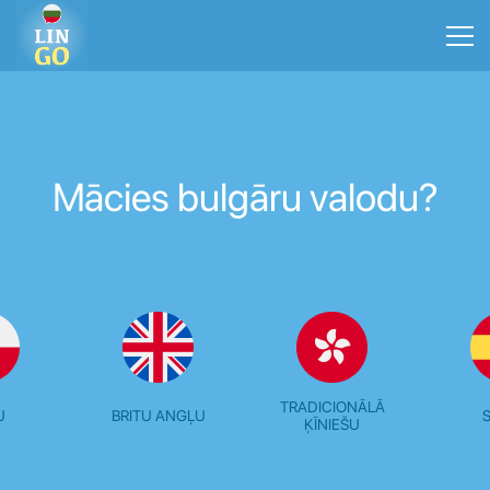
Mācies bulgāru valodu?
TRADICIONĀLĀ
U
BRITU ANGĻU
ĶĪNIEŠU