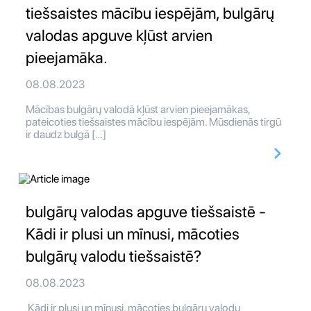
tiešsaistes mācību iespējām, bulgārų
valodas apguve kļūst arvien
pieejamāka.
08.08.2023
Mācības bulgārų valodā kļūst arvien pieejamākas,
pateicoties tiešsaistes mācību iespējām. Mūsdienās tirgū
ir daudz bulgā […]
bulgārų valodas apguve tiešsaistē -
Kādi ir plusi un mīnusi, mācoties
bulgārų valodu tiešsaistē?
08.08.2023
Kādi ir plusi un mīnusi, mācoties bulgārų valodu