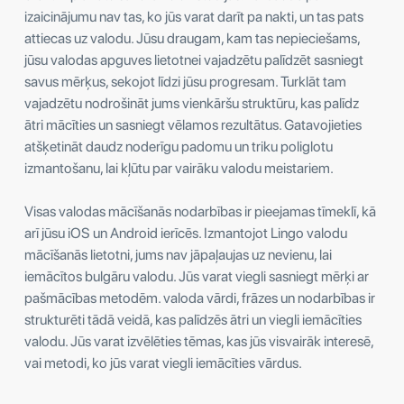
izaicinājumu nav tas, ko jūs varat darīt pa nakti, un tas pats
attiecas uz valodu. Jūsu draugam, kam tas nepieciešams,
jūsu valodas apguves lietotnei vajadzētu palīdzēt sasniegt
savus mērķus, sekojot līdzi jūsu progresam. Turklāt tam
vajadzētu nodrošināt jums vienkāršu struktūru, kas palīdz
ātri mācīties un sasniegt vēlamos rezultātus. Gatavojieties
atšķetināt daudz noderīgu padomu un triku poliglotu
izmantošanu, lai kļūtu par vairāku valodu meistariem.
Visas valodas mācīšanās nodarbības ir pieejamas tīmeklī, kā
arī jūsu iOS un Android ierīcēs. Izmantojot Lingo valodu
mācīšanās lietotni, jums nav jāpaļaujas uz nevienu, lai
iemācītos bulgāru valodu. Jūs varat viegli sasniegt mērķi ar
pašmācības metodēm. valoda vārdi, frāzes un nodarbības ir
strukturēti tādā veidā, kas palīdzēs ātri un viegli iemācīties
valodu. Jūs varat izvēlēties tēmas, kas jūs visvairāk interesē,
vai metodi, ko jūs varat viegli iemācīties vārdus.