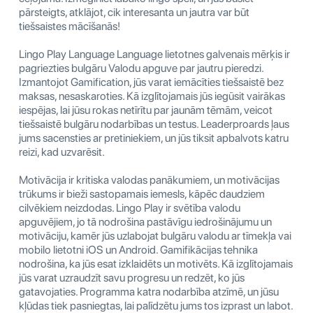
pārsteigts, atklājot, cik interesanta un jautra var būt
tiešsaistes mācīšanās!
Lingo Play Language Language lietotnes galvenais mērķis ir
pagriezties bulgāru Valodu apguve par jautru pieredzi.
Izmantojot Gamification, jūs varat iemācīties tiešsaistē bez
maksas, nesaskaroties. Kā izglītojamais jūs iegūsit vairākas
iespējas, lai jūsu rokas netīrītu par jaunām tēmām, veicot
tiešsaistē bulgāru nodarbības un testus. Leaderproards ļaus
jums sacensties ar pretiniekiem, un jūs tiksit apbalvots katru
reizi, kad uzvarēsit.
Motivācija ir kritiska valodas panākumiem, un motivācijas
trūkums ir bieži sastopamais iemesls, kāpēc daudziem
cilvēkiem neizdodas. Lingo Play ir svētība valodu
apguvējiem, jo ​​tā nodrošina pastāvīgu iedrošinājumu un
motivāciju, kamēr jūs uzlabojat bulgāru valodu ar tīmekļa vai
mobilo lietotni iOS un Android. Gamifikācijas tehnika
nodrošina, ka jūs esat izklaidēts un motivēts. Kā izglītojamais
jūs varat uzraudzīt savu progresu un redzēt, ko jūs
gatavojaties. Programma katra nodarbība atzīmē, un jūsu
kļūdas tiek pasniegtas, lai palīdzētu jums tos izprast un labot.