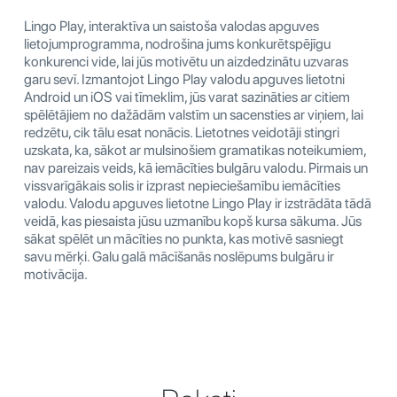
Lingo Play, interaktīva un saistoša valodas apguves
lietojumprogramma, nodrošina jums konkurētspējīgu
konkurenci vide, lai jūs motivētu un aizdedzinātu uzvaras
garu sevī. Izmantojot Lingo Play valodu apguves lietotni
Android un iOS vai tīmeklim, jūs varat sazināties ar citiem
spēlētājiem no dažādām valstīm un sacensties ar viņiem, lai
redzētu, cik tālu esat nonācis. Lietotnes veidotāji stingri
uzskata, ka, sākot ar mulsinošiem gramatikas noteikumiem,
nav pareizais veids, kā iemācīties bulgāru valodu. Pirmais un
vissvarīgākais solis ir izprast nepieciešamību iemācīties
valodu. Valodu apguves lietotne Lingo Play ir izstrādāta tādā
veidā, kas piesaista jūsu uzmanību kopš kursa sākuma. Jūs
sākat spēlēt un mācīties no punkta, kas motivē sasniegt
savu mērķi. Galu galā mācīšanās noslēpums bulgāru ir
motivācija.