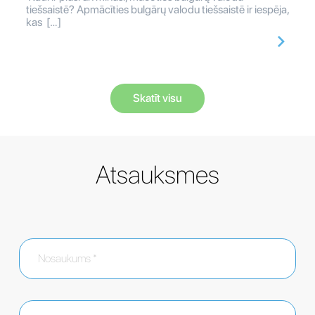
tiešsaistē? Apmācīties bulgārų valodu tiešsaistē ir iespēja,
kas […]
Skatīt visu
Atsauksmes