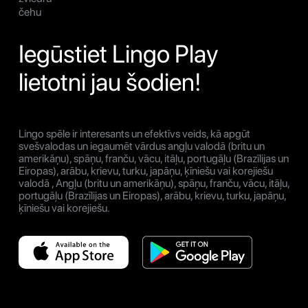
čehu
Iegūstiet Lingo Play
lietotni jau šodien!
Lingo spēle ir interesants un efektīvs veids, kā apgūt
svešvalodas un iegaumēt vārdus angļu valodā (britu un
amerikāņu), spāņu, franču, vācu, itāļu, portugāļu (Brazīlijas un
Eiropas), arābu, krievu, turku, japāņu, ķīniešu vai korejiešu
valodā , Angļu (britu un amerikāņu), spāņu, franču, vācu, itāļu,
portugāļu (Brazīlijas un Eiropas), arābu, krievu, turku, japāņu,
ķīniešu vai korejiešu.