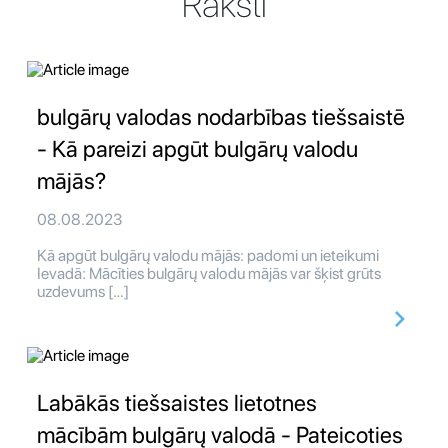
Raksti
bulgārų valodas nodarbības tiešsaistē
- Kā pareizi apgūt bulgārų valodu
mājās?
08.08.2023
Kā apgūt bulgārų valodu mājās: padomi un ieteikumi
Ievadā: Mācīties bulgārų valodu mājās var šķist grūts
uzdevums […]
Labākās tiešsaistes lietotnes
mācībām bulgārų valodā - Pateicoties