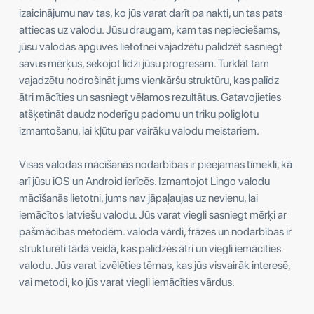
izaicinājumu nav tas, ko jūs varat darīt pa nakti, un tas pats
attiecas uz valodu. Jūsu draugam, kam tas nepieciešams,
jūsu valodas apguves lietotnei vajadzētu palīdzēt sasniegt
savus mērķus, sekojot līdzi jūsu progresam. Turklāt tam
vajadzētu nodrošināt jums vienkāršu struktūru, kas palīdz
ātri mācīties un sasniegt vēlamos rezultātus. Gatavojieties
atšķetināt daudz noderīgu padomu un triku poliglotu
izmantošanu, lai kļūtu par vairāku valodu meistariem.
Visas valodas mācīšanās nodarbības ir pieejamas tīmeklī, kā
arī jūsu iOS un Android ierīcēs. Izmantojot Lingo valodu
mācīšanās lietotni, jums nav jāpaļaujas uz nevienu, lai
iemācītos latviešu valodu. Jūs varat viegli sasniegt mērķi ar
pašmācības metodēm. valoda vārdi, frāzes un nodarbības ir
strukturēti tādā veidā, kas palīdzēs ātri un viegli iemācīties
valodu. Jūs varat izvēlēties tēmas, kas jūs visvairāk interesē,
vai metodi, ko jūs varat viegli iemācīties vārdus.