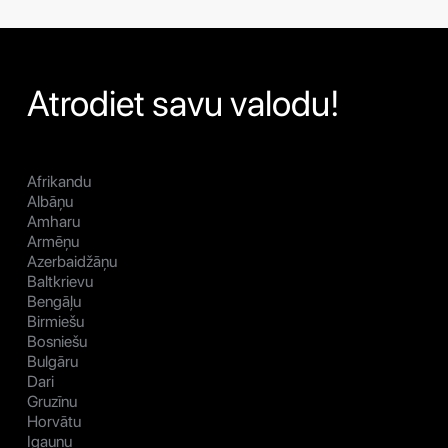
Atrodiet savu valodu!
Afrikandu
Albāņu
Amharu
Armēņu
Azerbaidžāņu
Baltkrievu
Bengāļu
Birmiešu
Bosniešu
Bulgāru
Dari
Gruzīnu
Horvātu
Igauņu