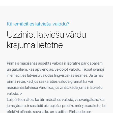
Kā iemācīties latviešu valodu?
Uzziniet latviešu vārdu
krājuma lietotne
Pirmais mācīšanās aspekts valoda ir izpratne par gabaliem
un gabaliem, kas apvienojas, veidojot valodu. Tikpat svarīgi
ir iemācīties latviešu valodas lingvistiskās iezīmes. Ja tā nav
pirmā reize, kad jūs saskaraties valoda gramatika vai
mācīšanās latviešu Vārdnīca, jūs zināt, kāda jums ir latviešu
valoda. >
Lai pārliecinātos, ka ātri mācāties valoda, vissvarīgākais, kas
jums jādara, ir sastādīt aizraujošu, precīzu mērķu sarakstu, lai
efektīvi plānotu savu laiku un studijas. Pārbaude par