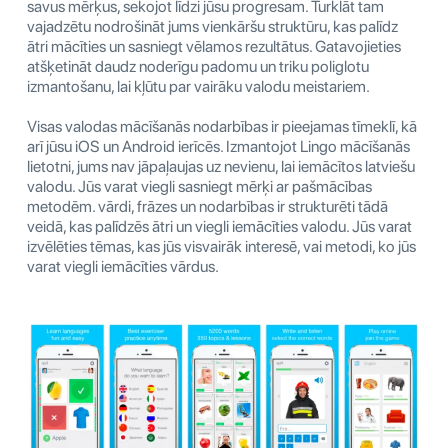
savus mērķus, sekojot līdzi jūsu progresam. Turklāt tam
vajadzētu nodrošināt jums vienkāršu struktūru, kas palīdz
ātri mācīties un sasniegt vēlamos rezultātus. Gatavojieties
atšķetināt daudz noderīgu padomu un triku poliglotu
izmantošanu, lai kļūtu par vairāku valodu meistariem.
Visas valodas mācīšanās nodarbības ir pieejamas tīmeklī, kā
arī jūsu iOS un Android ierīcēs. Izmantojot Lingo mācīšanās
lietotni, jums nav jāpaļaujas uz nevienu, lai iemācītos latviešu
valodu. Jūs varat viegli sasniegt mērķi ar pašmācības
metodēm. vārdi, frāzes un nodarbības ir strukturēti tādā
veidā, kas palīdzēs ātri un viegli iemācīties valodu. Jūs varat
izvēlēties tēmas, kas jūs visvairāk interesē, vai metodi, ko jūs
varat viegli iemācīties vārdus.