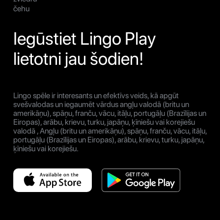
čehu
Iegūstiet Lingo Play
lietotni jau šodien!
Lingo spēle ir interesants un efektīvs veids, kā apgūt
svešvalodas un iegaumēt vārdus angļu valodā (britu un
amerikāņu), spāņu, franču, vācu, itāļu, portugāļu (Brazīlijas un
Eiropas), arābu, krievu, turku, japāņu, ķīniešu vai korejiešu
valodā , Angļu (britu un amerikāņu), spāņu, franču, vācu, itāļu,
portugāļu (Brazīlijas un Eiropas), arābu, krievu, turku, japāņu,
ķīniešu vai korejiešu.