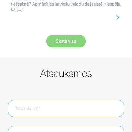
tiešsaistē? Apmācīties latviešų valodu tiešsaistē ir iespēja,
ka […]
Skatīt visu
Atsauksmes