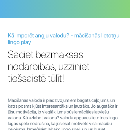
Kā imporēt angļu valodu? - mācīšanās lietotņu
lingo play
Sāciet bezmaksas
nodarbības, uzziniet
tiešsaistē tūlīt!
Mācīšanās valoda ir piedzīvojumiem bagāts ceļojums, un
katrs posms kļūst interesantāks un jautrāks. Jo augstāka ir
jūsu motivācija, jo vieglāk jums būs iemācīties latviešu
valodu. Kā uzlabot valodu? valodu apguves lietotnes lingo
lugas spēle nodrošina, ka jūs esat motivēts visā mācību
ceļojumā. Izmēģiniet labāko lingo spēli, un jūs būsiet