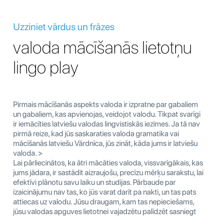
Uzziniet vārdus un frāzes
valoda mācīšanās lietotņu
lingo play
Pirmais mācīšanās aspekts valoda ir izpratne par gabaliem
un gabaliem, kas apvienojas, veidojot valodu. Tikpat svarīgi
ir iemācīties latviešu valodas lingvistiskās iezīmes. Ja tā nav
pirmā reize, kad jūs saskaraties valoda gramatika vai
mācīšanās latviešu Vārdnīca, jūs zināt, kāda jums ir latviešu
valoda. >
Lai pārliecinātos, ka ātri mācāties valoda, vissvarīgākais, kas
jums jādara, ir sastādīt aizraujošu, precīzu mērķu sarakstu, lai
efektīvi plānotu savu laiku un studijas. Pārbaude par
izaicinājumu nav tas, ko jūs varat darīt pa nakti, un tas pats
attiecas uz valodu. Jūsu draugam, kam tas nepieciešams,
jūsu valodas apguves lietotnei vajadzētu palīdzēt sasniegt