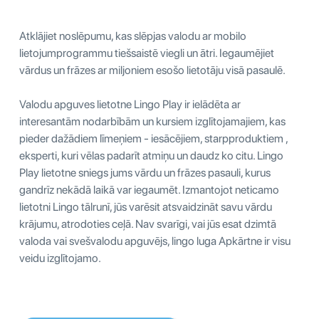
Atklājiet noslēpumu, kas slēpjas valodu ar mobilo
lietojumprogrammu tiešsaistē viegli un ātri. Iegaumējiet
vārdus un frāzes ar miljoniem esošo lietotāju visā pasaulē.
Valodu apguves lietotne Lingo Play ir ielādēta ar
interesantām nodarbībām un kursiem izglītojamajiem, kas
pieder dažādiem līmeņiem - iesācējiem, starpproduktiem ,
eksperti, kuri vēlas padarīt atmiņu un daudz ko citu. Lingo
Play lietotne sniegs jums vārdu un frāzes pasauli, kurus
gandrīz nekādā laikā var iegaumēt. Izmantojot neticamo
lietotni Lingo tālrunī, jūs varēsit atsvaidzināt savu vārdu
krājumu, atrodoties ceļā. Nav svarīgi, vai jūs esat dzimtā
valoda vai svešvalodu apguvējs, lingo luga Apkārtne ir visu
veidu izglītojamo.