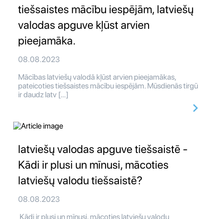
tiešsaistes mācību iespējām, latviešų
valodas apguve kļūst arvien
pieejamāka.
08.08.2023
Mācības latviešų valodā kļūst arvien pieejamākas,
pateicoties tiešsaistes mācību iespējām. Mūsdienās tirgū
ir daudz latv […]
latviešų valodas apguve tiešsaistē -
Kādi ir plusi un mīnusi, mācoties
latviešų valodu tiešsaistē?
08.08.2023
Kādi ir plusi un mīnusi, mācoties latviešų valodu