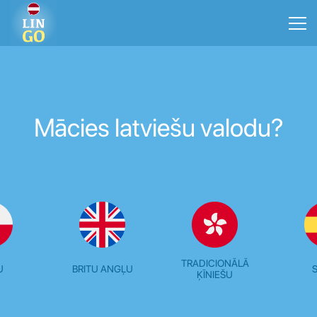
Mācies latviešu valodu?
TRADICIONĀLĀ
U
BRITU ANGĻU
ĶĪNIEŠU