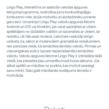
Lingo Play, interaktīva un saistoša valodas apguves
lietojumprogramma, nodrošina jums konkurētspējīgu
konkurenci vide, lai jūs motivētu un aizdedzinātu uzvaras
garu sevī. Izmantojot Lingo Play valodu apguves lietotni
Android un iOS vai tīmeklim, jūs varat sazināties ar citiem
spēlētājiem no dažādām valstīm un sacensties ar viņiem, lai
redzētu, cik tālu esat nonācis. Lietotnes veidotāji stingri
uzskata, ka, sākot ar mulsinošiem gramatikas noteikumiem,
nav pareizais veids, kā iemācīties latviešu valodu. Pirmais un
vissvarīgākais solis ir izprast nepieciešamību iemācīties
valodu. Valodu apguves lietotne Lingo Play ir izstrādāta tādā
veidā, kas piesaista jūsu uzmanību kopš kursa sākuma. Jūs
sākat spēlēt un mācīties no punkta, kas motivē sasniegt
savu mērķi. Galu galā mācīšanās noslēpums latviešu ir
motivācija.