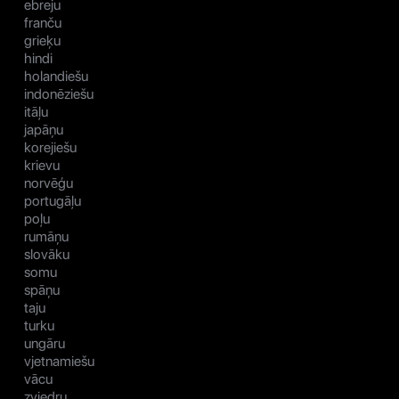
ebreju
franču
grieķu
hindi
holandiešu
indonēziešu
itāļu
japāņu
korejiešu
krievu
norvēģu
portugāļu
poļu
rumāņu
slovāku
somu
spāņu
taju
turku
ungāru
vjetnamiešu
vācu
zviedru