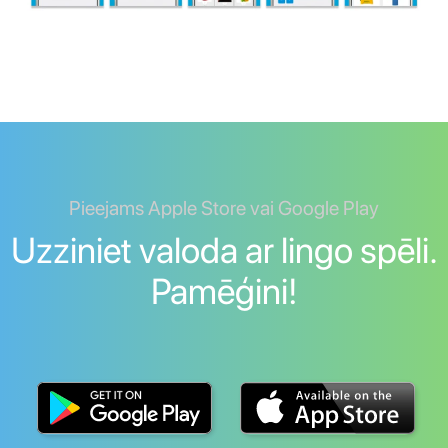
Pieejams Apple Store vai Google Play
Uzziniet valoda ar lingo spēli.
Pamēģini!