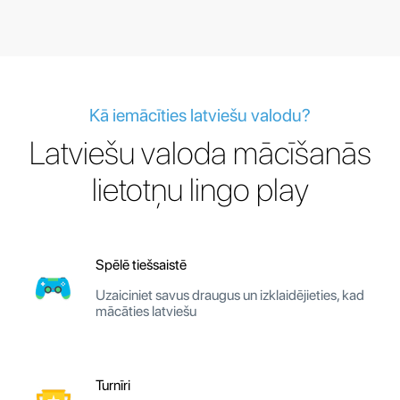
Kā iemācīties latviešu valodu?
Latviešu valoda mācīšanās
lietotņu lingo play
Spēlē tiešsaistē
Uzaiciniet savus draugus un izklaidējieties, kad
mācāties latviešu
Turnīri