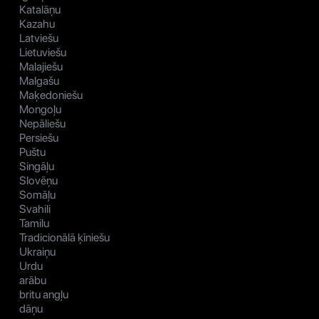
Katalāņu
Kazahu
Latviešu
Lietuviešu
Malajiešu
Malgašu
Maķedoniešu
Mongoļu
Nepāliešu
Persiešu
Puštu
Singāļu
Slovēņu
Somāļu
Svahili
Tamilu
Tradicionālā ķīniešu
Ukraiņu
Urdu
arābu
britu angļu
dāņu