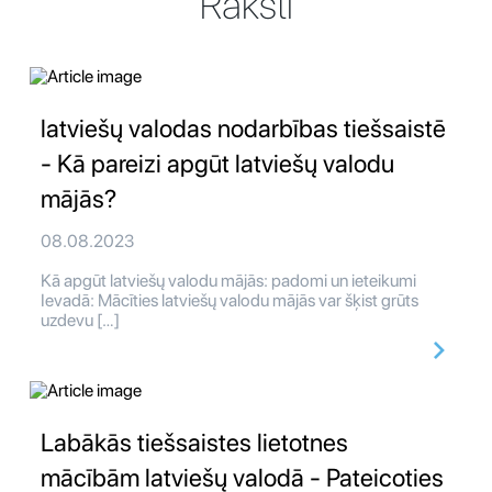
Raksti
latviešų valodas nodarbības tiešsaistē
- Kā pareizi apgūt latviešų valodu
mājās?
08.08.2023
Kā apgūt latviešų valodu mājās: padomi un ieteikumi
Ievadā: Mācīties latviešų valodu mājās var šķist grūts
uzdevu […]
Labākās tiešsaistes lietotnes
mācībām latviešų valodā - Pateicoties