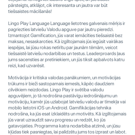
pārsteigts, atklājot, cik interesanta un jautra var būt
tiešsaistes mācīšanās!
Lingo Play Language Language lietotnes galvenais mērķis ir
pagriezties latviešu Valodu apguve par jautru pieredzi.
Izmantojot Gamification, jūs varat iemācīties tiešsaistē bez
maksas, nesaskaroties. Kā izglītojamais jūs iegūsit vairākas
iespējas, lai jūsu rokas netīrītu par jaunām tēmām, veicot
tiešsaistē latviešu nodarbības un testus. Leaderproards ļaus
jums sacensties ar pretiniekiem, un jūs tiksit apbalvots katru
reizi, kad uzvarēsit.
Motivācija ir kritiska valodas panākumiem, un motivācijas
trūkums ir bieži sastopamais iemesls, kāpēc daudziem
cilvēkiem neizdodas. Lingo Play ir svētība valodu
apguvējiem, jo ​​tā nodrošina pastāvīgu iedrošinājumu un
motivāciju, kamēr jūs uzlabojat latviešu valodu ar tīmekļa vai
mobilo lietotni iOS un Android. Gamifikācijas tehnika
nodrošina, ka jūs esat izklaidēts un motivēts. Kā izglītojamais
jūs varat uzraudzīt savu progresu un redzēt, ko jūs
gatavojaties. Programma katra nodarbība atzīmē, un jūsu
kļūdas tiek pasniegtas, lai palīdzētu jums tos izprast un labot.