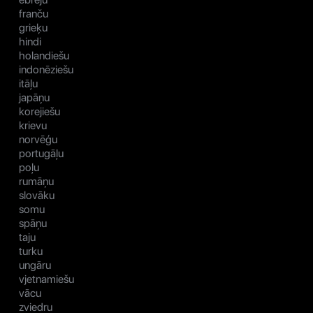
franču
grieķu
hindi
holandiešu
indonēziešu
itāļu
japāņu
korejiešu
krievu
norvēģu
portugāļu
poļu
rumāņu
slovāku
somu
spāņu
taju
turku
ungāru
vjetnamiešu
vācu
zviedru