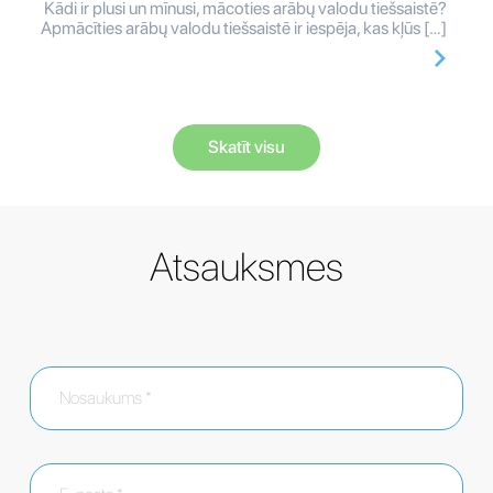
Kādi ir plusi un mīnusi, mācoties arābų valodu tiešsaistē?
Apmācīties arābų valodu tiešsaistē ir iespēja, kas kļūs […]
Skatīt visu
Atsauksmes