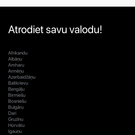
Atrodiet savu valodu!
Afrikandu
Albāņu
Amharu
Armēņu
Azerbaidžāņu
Baltkrievu
Bengāļu
Birmiešu
Bosniešu
Bulgāru
Dari
Gruzīnu
Horvātu
Igauņu