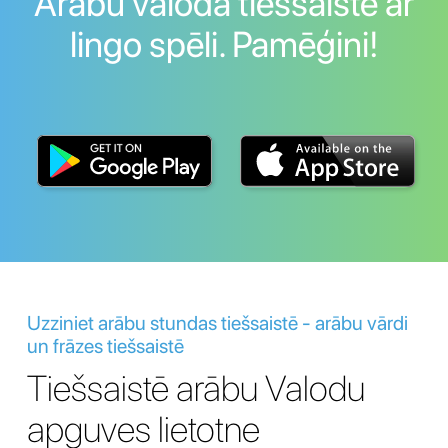
Arābu valoda tiešsaistē ar
lingo spēli. Pamēģini!
Uzziniet arābu stundas tiešsaistē - arābu vārdi
un frāzes tiešsaistē
Tiešsaistē arābu Valodu
apguves lietotne