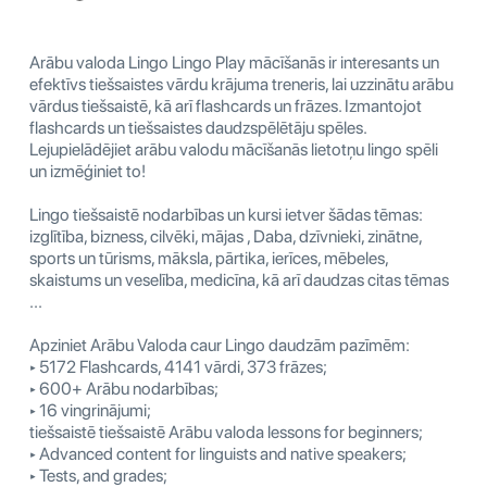
Arābu valoda Lingo Lingo Play mācīšanās ir interesants un
efektīvs tiešsaistes vārdu krājuma treneris, lai uzzinātu arābu
vārdus tiešsaistē, kā arī flashcards un frāzes. Izmantojot
flashcards un tiešsaistes daudzspēlētāju spēles.
Lejupielādējiet arābu valodu mācīšanās lietotņu lingo spēli
un izmēģiniet to!
Lingo tiešsaistē nodarbības un kursi ietver šādas tēmas:
izglītība, bizness, cilvēki, mājas , Daba, dzīvnieki, zinātne,
sports un tūrisms, māksla, pārtika, ierīces, mēbeles,
skaistums un veselība, medicīna, kā arī daudzas citas tēmas
...
Apziniet Arābu Valoda caur Lingo daudzām pazīmēm:
‣ 5172 Flashcards, 4141 vārdi, 373 frāzes;
‣ 600+ Arābu nodarbības;
‣ 16 vingrinājumi;
tiešsaistē tiešsaistē Arābu valoda lessons for beginners;
‣ Advanced content for linguists and native speakers;
‣ Tests, and grades;