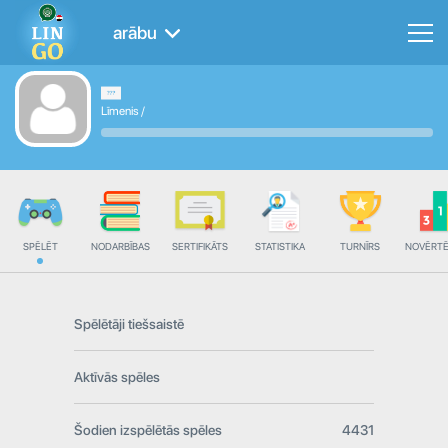
arābu
Līmenis
/
SPĒLĒT
NODARBĪBAS
SERTIFIKĀTS
STATISTIKA
TURNĪRS
NOVĒRT
Spēlētāji tiešsaistē
Aktīvās spēles
Šodien izspēlētās spēles
4431