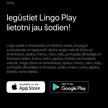
čehu
Iegūstiet Lingo Play
lietotni jau šodien!
Lingo spēle ir interesants un efektīvs veids, kā apgūt
svešvalodas un iegaumēt vārdus angļu valodā (britu un
amerikāņu), spāņu, franču, vācu, itāļu, portugāļu (Brazīlijas un
Eiropas), arābu, krievu, turku, japāņu, ķīniešu vai korejiešu
valodā , Angļu (britu un amerikāņu), spāņu, franču, vācu, itāļu,
portugāļu (Brazīlijas un Eiropas), arābu, krievu, turku, japāņu,
ķīniešu vai korejiešu.