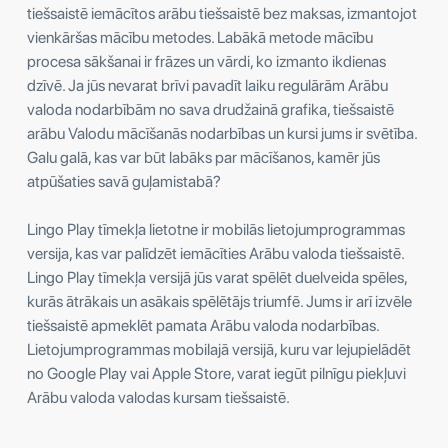
tiešsaistē iemācītos arābu tiešsaistē bez maksas, izmantojot
vienkāršas mācību metodes. Labākā metode mācību
procesa sākšanai ir frāzes un vārdi, ko izmanto ikdienas
dzīvē. Ja jūs nevarat brīvi pavadīt laiku regulārām Arābu
valoda nodarbībām no sava drudžainā grafika, tiešsaistē
arābu Valodu mācīšanās nodarbības un kursi jums ir svētība.
Galu galā, kas var būt labāks par mācīšanos, kamēr jūs
atpūšaties savā guļamistabā?
Lingo Play tīmekļa lietotne ir mobilās lietojumprogrammas
versija, kas var palīdzēt iemācīties Arābu valoda tiešsaistē.
Lingo Play tīmekļa versijā jūs varat spēlēt duelveida spēles,
kurās ātrākais un asākais spēlētājs triumfē. Jums ir arī izvēle
tiešsaistē apmeklēt pamata Arābu valoda nodarbības.
Lietojumprogrammas mobilajā versijā, kuru var lejupielādēt
no Google Play vai Apple Store, varat iegūt pilnīgu piekļuvi
Arābu valoda valodas kursam tiešsaistē.