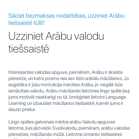
Sāciet bezmaksas nodarbības, uzziniet Arābu
tiešsaistē tūlīt!
Uzziniet Arābu valodu
tiešsaistē
Interesantas valodas apguve, piemēram, Arābu ir skaista
pieredze, un katrs posms nes sev līdzi unikālu mācīšanos. Jo
augstāka ir jūsu motivācija mācīties Arābu, jo vieglāk būs
iemācīties valodu. Arābu mācīšanās lietotnes lingo spēle ļauj
jums motivēt neatkarīgi no tā. Izmēģiniet lietotni Language
Learning un izbaudiet mācīšanos tiešsaistē, kamēr jums ir
daudz prieka.
Lingo spēles galvenais mērķis arābu Valodu apguves
lietotne, kas jāizveido Svešvalodu, piemēram, arābu valodas
pieredzes, mācīšanās mūžā. Lietotne izmanto tiešsaistes