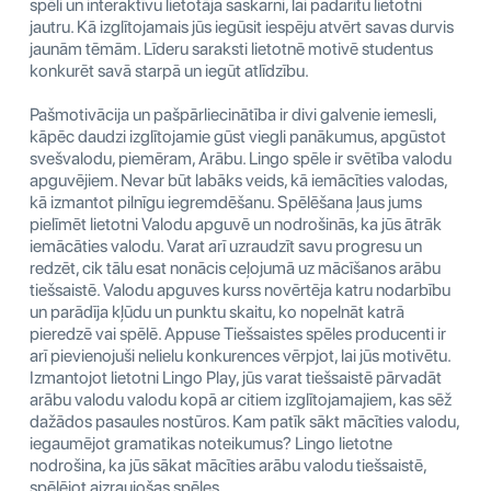
spēli un interaktīvu lietotāja saskarni, lai padarītu lietotni
jautru. Kā izglītojamais jūs iegūsit iespēju atvērt savas durvis
jaunām tēmām. Līderu saraksti lietotnē motivē studentus
konkurēt savā starpā un iegūt atlīdzību.
Pašmotivācija un pašpārliecinātība ir divi galvenie iemesli,
kāpēc daudzi izglītojamie gūst viegli panākumus, apgūstot
svešvalodu, piemēram, Arābu. Lingo spēle ir svētība valodu
apguvējiem. Nevar būt labāks veids, kā iemācīties valodas,
kā izmantot pilnīgu iegremdēšanu. Spēlēšana ļaus jums
pielīmēt lietotni Valodu apguvē un nodrošinās, ka jūs ātrāk
iemācāties valodu. Varat arī uzraudzīt savu progresu un
redzēt, cik tālu esat nonācis ceļojumā uz mācīšanos arābu
tiešsaistē. Valodu apguves kurss novērtēja katru nodarbību
un parādīja kļūdu un punktu skaitu, ko nopelnāt katrā
pieredzē vai spēlē. Appuse Tiešsaistes spēles producenti ir
arī pievienojuši nelielu konkurences vērpjot, lai jūs motivētu.
Izmantojot lietotni Lingo Play, jūs varat tiešsaistē pārvadāt
arābu valodu valodu kopā ar citiem izglītojamajiem, kas sēž
dažādos pasaules nostūros. Kam patīk sākt mācīties valodu,
iegaumējot gramatikas noteikumus? Lingo lietotne
nodrošina, ka jūs sākat mācīties arābu valodu tiešsaistē,
spēlējot aizraujošas spēles.