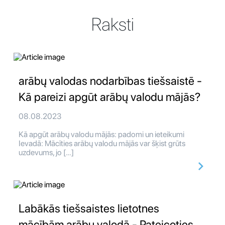
Raksti
arābų valodas nodarbības tiešsaistē -
Kā pareizi apgūt arābų valodu mājās?
08.08.2023
Kā apgūt arābų valodu mājās: padomi un ieteikumi
Ievadā: Mācīties arābų valodu mājās var šķist grūts
uzdevums, jo […]
Labākās tiešsaistes lietotnes
mācībām arābų valodā - Pateicoties