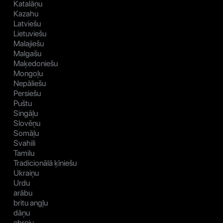
Katalāņu
Kazahu
Latviešu
Lietuviešu
Malajiešu
Malgašu
Maķedoniešu
Mongoļu
Nepāliešu
Persiešu
Puštu
Singāļu
Slovēņu
Somāļu
Svahili
Tamilu
Tradicionālā ķīniešu
Ukraiņu
Urdu
arābu
britu angļu
dāņu
ebreju