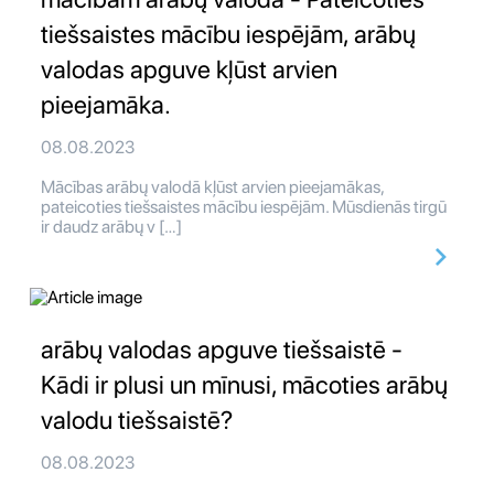
tiešsaistes mācību iespējām, arābų
valodas apguve kļūst arvien
pieejamāka.
08.08.2023
Mācības arābų valodā kļūst arvien pieejamākas,
pateicoties tiešsaistes mācību iespējām. Mūsdienās tirgū
ir daudz arābų v […]
arābų valodas apguve tiešsaistē -
Kādi ir plusi un mīnusi, mācoties arābų
valodu tiešsaistē?
08.08.2023