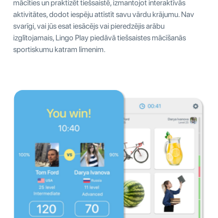
mācīties un praktizēt tiešsaistē, izmantojot interaktīvās
aktivitātes, dodot iespēju attīstīt savu vārdu krājumu. Nav
svarīgi, vai jūs esat iesācējs vai pieredzējis arābu
izglītojamais, Lingo Play piedāvā tiešsaistes mācīšanās
sportiskumu katram līmenim.