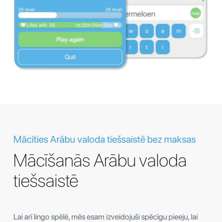
Mācīties Arābu valoda tiešsaistē bez maksas
Mācīšanās Arābu valoda
tiešsaistē
Lai arī lingo spēlē, mēs esam izveidojuši spēcīgu pieeju, lai