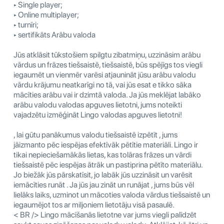
‣ Single player;
‣ Online multiplayer;
‣ turnīri;
‣ sertifikāts Arābu valoda
Jūs atklāsit tūkstošiem spilgtu zibatmiņu, uzzināsim arābu
vārdus un frāzes tiešsaistē, tiešsaistē, būs spējīgs tos viegli
iegaumēt un vienmēr varēsi atjaunināt jūsu arābu valodu
vārdu krājumu neatkarīgi no tā, vai jūs esat e tikko sāka
mācīties arābu vai ir dzimtā valoda. Ja jūs meklējat labāko
arābu valodu valodas apguves lietotni, jums noteikti
vajadzētu izmēģināt Lingo valodas apguves lietotni!
, lai gūtu panākumus valodu tiešsaistē izpētīt , jums
jāizmanto pēc iespējas efektīvāk pētītie materiāli. Lingo ir
tikai nepieciešamākās lietas, kas tolāras frāzes un vārdi
tiešsaistē pēc iespējas ātrāk un pastiprina pētīto materiālu.
Jo biežāk jūs pārskatīsit, jo labāk jūs uzzināsit un varēsit
iemācīties runāt . Ja jūs jau zināt un runājat , jums būs vēl
lielāks laiks, uzminot un mācoties valoda vārdus tiešsaistē un
iegaumējot tos ar miljoniem lietotāju visā pasaulē.
< BR /> Lingo mācīšanās lietotne var jums viegli palīdzēt