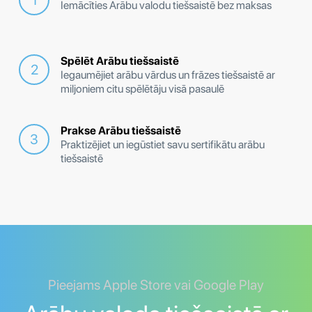
Iemācīties Arābu valodu tiešsaistē bez maksas
Spēlēt Arābu tiešsaistē
Iegaumējiet arābu vārdus un frāzes tiešsaistē ar
miljoniem citu spēlētāju visā pasaulē
Prakse Arābu tiešsaistē
Praktizējiet un iegūstiet savu sertifikātu arābu
tiešsaistē
Pieejams Apple Store vai Google Play