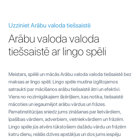
Uzziniet Arābu valoda tiešsaistē
Arābu valoda valoda
tiešsaistē ar lingo spēli
Meistars, spēlē un mācās Arābu valoda valoda tiešsaistē bez
maksas ar lingo spēli. Lingo spēle mudina izglītojamos
satraukti par mācīšanos arābu tiešsaistē ātri un efektīvi.
Viens no nozīmīgākajiem šķēršļiem, kas notika, tiešsaistē
mācoties un iegaumējot arābu vārdus un frāzes.
Pamatinstitūcijas sniedz jums zināšanas par lietvārdiem,
īpašības vārdiem, adverbiem, vietniekvārdiem un frāzēm.
Lingo spēle jūs atvērs tūkstošiem dažādu vārdu un frāzēm
katru dienu, reālās dzīves apstākļus un dos jums iespēju