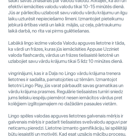
saukt savas zināšanas par valodu valodu. Atklājiet, kā ātri un
efektīvi iemācīties valodu valodu tikai 10-15 minūtēs dienā.
Jūs ar pārliecību uzlabosit savu valodu vārdu krājumu un ilgu
laiku uzturēsit nepieciešamo līmeni. Izmantojiet pieteikumu
jebkurā ērtības vietā un laikā: mājās, uz ceļa, pārtraukumu
laikā darbā, no rīta vai pirms gulētiešanas.
Labākā lingo iezīme valoda Valodu apguves lietotne ir tāda,
ka vārdi un frāzes, kuras jūs iemācīsities Appuse Uzziniet
valoda flashcards, vārdus un frāzes tiešsaistē lietotnē un
uzlabojiet savu vārdu krājumu tikai 5 līdz 10 minūtes dienā.
vingrinājumi, kas ir a Daļa no Lingo vārdu krājuma trenera
lietotnes ir sadalīta, pamatojoties uz tēmām. Izmantojot
lietotni Lingo Play, jūs varat pārbaudīt savas gramatikas un
vārdu krājuma prasmes. Regulārie tiešsaistes turnīri sniedz
jums lielisku iespēju piemērot nesen iemācītos vārdus pret
kolēģiem izglītojamajiem no dažādām pasaules vietām.
Lingo spēles valodas apguves lietotnes galvenais mērķis ir
galvenais mērķis ir padarīt tiešsaistes svešvalodu apguvi par
neticamu pieredzi. Lietotne izmanto gamifikāciju, lai spēlētāji
būtu iesaistīti un motivēti. Kad esat uzsācis mācību procesu,