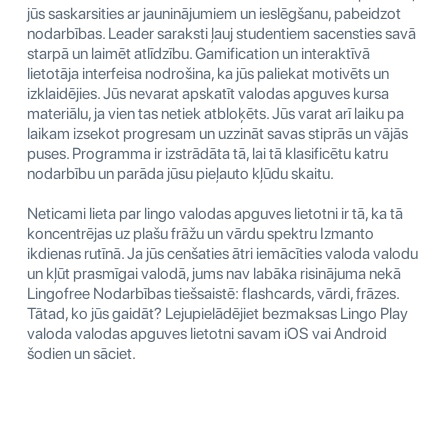
jūs saskarsities ar jauninājumiem un ieslēgšanu, pabeidzot
nodarbības. Leader saraksti ļauj studentiem sacensties savā
starpā un laimēt atlīdzību. Gamification un interaktīvā
lietotāja interfeisa nodrošina, ka jūs paliekat motivēts un
izklaidējies. Jūs nevarat apskatīt valodas apguves kursa
materiālu, ja vien tas netiek atbloķēts. Jūs varat arī laiku pa
laikam izsekot progresam un uzzināt savas stiprās un vājās
puses. Programma ir izstrādāta tā, lai tā klasificētu katru
nodarbību un parāda jūsu pieļauto kļūdu skaitu.
Neticami lieta par lingo valodas apguves lietotni ir tā, ka tā
koncentrējas uz plašu frāžu un vārdu spektru Izmanto
ikdienas rutīnā. Ja jūs cenšaties ātri iemācīties valoda valodu
un kļūt prasmīgai valodā, jums nav labāka risinājuma nekā
Lingofree Nodarbības tiešsaistē: flashcards, vārdi, frāzes.
Tātad, ko jūs gaidāt? Lejupielādējiet bezmaksas Lingo Play
valoda valodas apguves lietotni savam iOS vai Android
šodien un sāciet.