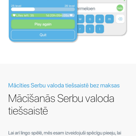
Mācīties Serbu valoda tiešsaistē bez maksas
Mācīšanās Serbu valoda
tiešsaistē
Lai arī lingo spēlē, mēs esam izveidojuši spēcīgu pieeju, lai