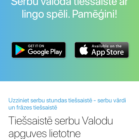
Serbu valoda tiešsaistē ar
lingo spēli. Pamēģini!
Uzziniet serbu stundas tiešsaistē - serbu vārdi
un frāzes tiešsaistē
Tiešsaistē serbu Valodu
apguves lietotne