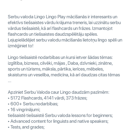
Serbu valoda Lingo Lingo Play mācīšanās ir interesants un
efektīvs tiešsaistes vārdu krājuma treneris, lai uzzinātu serbu
vārdus tiešsaistē, kā arī flashcards un frāzes. Izmantojot
flashcards un tiešsaistes daudzspēlētāju spēles.
Lejupielādējiet serbu valodu mācīšanās lietotņu lingo spēli un
izmēģiniet to!
Lingo tiešsaistē nodarbības un kursi ietver šādas tēmas:
izglītība, bizness, cilvēki, mājas , Daba, dzīvnieki, zinātne,
sports un tūrisms, māksla, pārtika, ierīces, mēbeles,
skaistums un veselība, medicīna, kā arī daudzas citas tēmas
...
Apziniet Serbu Valoda caur Lingo daudzām pazīmēm:
‣ 5172 Flashcards, 4141 vārdi, 373 frāzes;
‣ 600+ Serbu nodarbības;
‣ 16 vingrinājumi;
tiešsaistē tiešsaistē Serbu valoda lessons for beginners;
‣ Advanced content for linguists and native speakers;
‣ Tests, and grades;