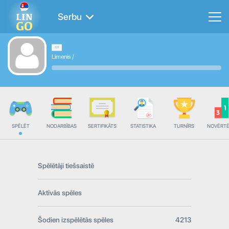
Serbu
Līmenis
/
SPĒLĒT
NODARBĪBAS
SERTIFIKĀTS
STATISTIKA
TURNĪRS
NOVĒRT
Spēlētāji tiešsaistē
Aktīvās spēles
Šodien izspēlētās spēles
4213