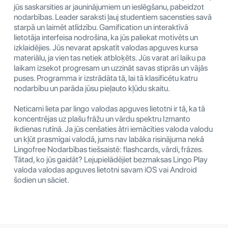
jūs saskarsities ar jauninājumiem un ieslēgšanu, pabeidzot
nodarbības. Leader saraksti ļauj studentiem sacensties savā
starpā un laimēt atlīdzību. Gamification un interaktīvā
lietotāja interfeisa nodrošina, ka jūs paliekat motivēts un
izklaidējies. Jūs nevarat apskatīt valodas apguves kursa
materiālu, ja vien tas netiek atbloķēts. Jūs varat arī laiku pa
laikam izsekot progresam un uzzināt savas stiprās un vājās
puses. Programma ir izstrādāta tā, lai tā klasificētu katru
nodarbību un parāda jūsu pieļauto kļūdu skaitu.
Neticami lieta par lingo valodas apguves lietotni ir tā, ka tā
koncentrējas uz plašu frāžu un vārdu spektru Izmanto
ikdienas rutīnā. Ja jūs cenšaties ātri iemācīties valoda valodu
un kļūt prasmīgai valodā, jums nav labāka risinājuma nekā
Lingofree Nodarbības tiešsaistē: flashcards, vārdi, frāzes.
Tātad, ko jūs gaidāt? Lejupielādējiet bezmaksas Lingo Play
valoda valodas apguves lietotni savam iOS vai Android
šodien un sāciet.