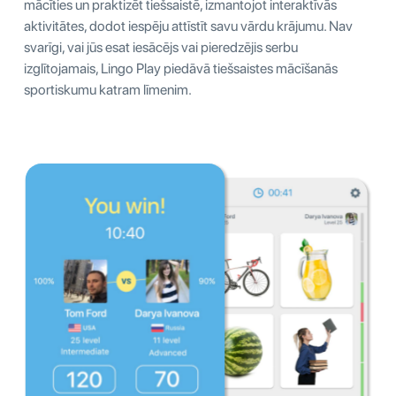
mācīties un praktizēt tiešsaistē, izmantojot interaktīvās
aktivitātes, dodot iespēju attīstīt savu vārdu krājumu. Nav
svarīgi, vai jūs esat iesācējs vai pieredzējis serbu
izglītojamais, Lingo Play piedāvā tiešsaistes mācīšanās
sportiskumu katram līmenim.