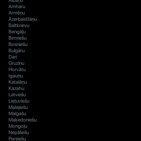
Albāņu
Amharu
Armēņu
Azerbaidžāņu
Baltkrievu
Bengāļu
Birmiešu
Bosniešu
Bulgāru
Dari
Gruzīnu
Horvātu
Igauņu
Katalāņu
Kazahu
Latviešu
Lietuviešu
Malajiešu
Malgašu
Maķedoniešu
Mongoļu
Nepāliešu
Persiešu