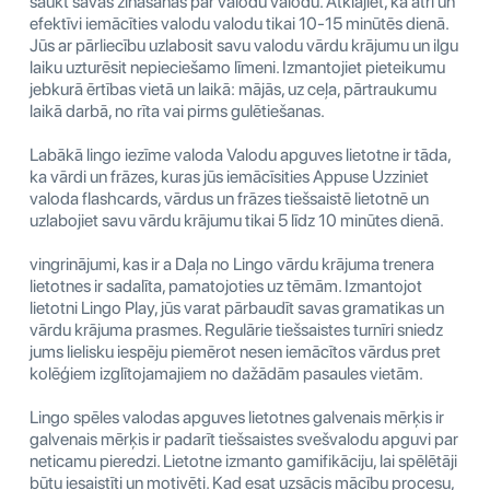
saukt savas zināšanas par valodu valodu. Atklājiet, kā ātri un
efektīvi iemācīties valodu valodu tikai 10-15 minūtēs dienā.
Jūs ar pārliecību uzlabosit savu valodu vārdu krājumu un ilgu
laiku uzturēsit nepieciešamo līmeni. Izmantojiet pieteikumu
jebkurā ērtības vietā un laikā: mājās, uz ceļa, pārtraukumu
laikā darbā, no rīta vai pirms gulētiešanas.
Labākā lingo iezīme valoda Valodu apguves lietotne ir tāda,
ka vārdi un frāzes, kuras jūs iemācīsities Appuse Uzziniet
valoda flashcards, vārdus un frāzes tiešsaistē lietotnē un
uzlabojiet savu vārdu krājumu tikai 5 līdz 10 minūtes dienā.
vingrinājumi, kas ir a Daļa no Lingo vārdu krājuma trenera
lietotnes ir sadalīta, pamatojoties uz tēmām. Izmantojot
lietotni Lingo Play, jūs varat pārbaudīt savas gramatikas un
vārdu krājuma prasmes. Regulārie tiešsaistes turnīri sniedz
jums lielisku iespēju piemērot nesen iemācītos vārdus pret
kolēģiem izglītojamajiem no dažādām pasaules vietām.
Lingo spēles valodas apguves lietotnes galvenais mērķis ir
galvenais mērķis ir padarīt tiešsaistes svešvalodu apguvi par
neticamu pieredzi. Lietotne izmanto gamifikāciju, lai spēlētāji
būtu iesaistīti un motivēti. Kad esat uzsācis mācību procesu,