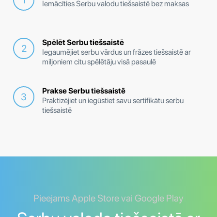
Iemācīties Serbu valodu tiešsaistē bez maksas
Spēlēt Serbu tiešsaistē
Iegaumējiet serbu vārdus un frāzes tiešsaistē ar
miljoniem citu spēlētāju visā pasaulē
Prakse Serbu tiešsaistē
Praktizējiet un iegūstiet savu sertifikātu serbu
tiešsaistē
Pieejams Apple Store vai Google Play