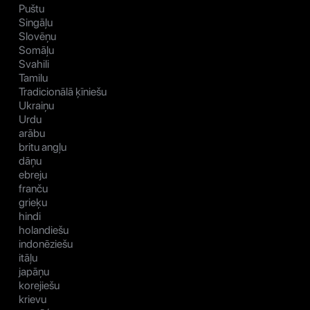
Puštu
Singāļu
Slovēņu
Somāļu
Svahili
Tamilu
Tradicionālā ķīniešu
Ukraiņu
Urdu
arābu
britu angļu
dāņu
ebreju
franču
grieķu
hindi
holandiešu
indonēziešu
itāļu
japāņu
korejiešu
krievu