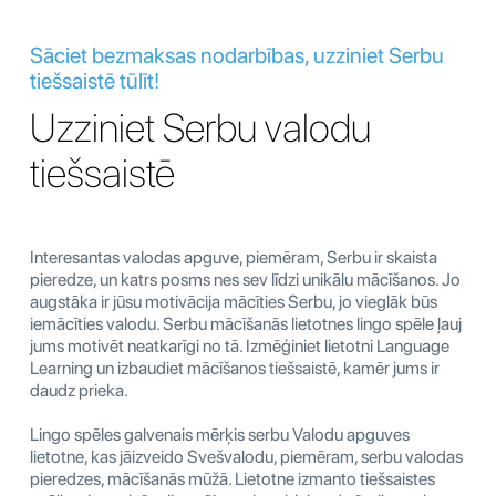
Sāciet bezmaksas nodarbības, uzziniet Serbu
tiešsaistē tūlīt!
Uzziniet Serbu valodu
tiešsaistē
Interesantas valodas apguve, piemēram, Serbu ir skaista
pieredze, un katrs posms nes sev līdzi unikālu mācīšanos. Jo
augstāka ir jūsu motivācija mācīties Serbu, jo vieglāk būs
iemācīties valodu. Serbu mācīšanās lietotnes lingo spēle ļauj
jums motivēt neatkarīgi no tā. Izmēģiniet lietotni Language
Learning un izbaudiet mācīšanos tiešsaistē, kamēr jums ir
daudz prieka.
Lingo spēles galvenais mērķis serbu Valodu apguves
lietotne, kas jāizveido Svešvalodu, piemēram, serbu valodas
pieredzes, mācīšanās mūžā. Lietotne izmanto tiešsaistes