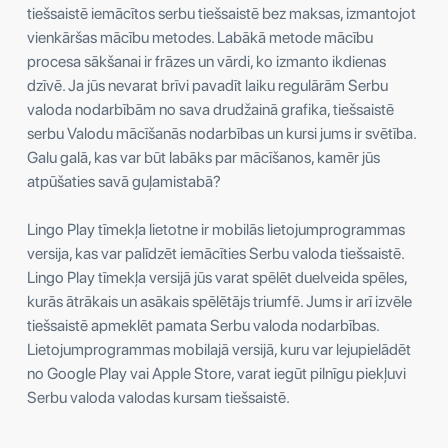
tiešsaistē iemācītos serbu tiešsaistē bez maksas, izmantojot
vienkāršas mācību metodes. Labākā metode mācību
procesa sākšanai ir frāzes un vārdi, ko izmanto ikdienas
dzīvē. Ja jūs nevarat brīvi pavadīt laiku regulārām Serbu
valoda nodarbībām no sava drudžainā grafika, tiešsaistē
serbu Valodu mācīšanās nodarbības un kursi jums ir svētība.
Galu galā, kas var būt labāks par mācīšanos, kamēr jūs
atpūšaties savā guļamistabā?
Lingo Play tīmekļa lietotne ir mobilās lietojumprogrammas
versija, kas var palīdzēt iemācīties Serbu valoda tiešsaistē.
Lingo Play tīmekļa versijā jūs varat spēlēt duelveida spēles,
kurās ātrākais un asākais spēlētājs triumfē. Jums ir arī izvēle
tiešsaistē apmeklēt pamata Serbu valoda nodarbības.
Lietojumprogrammas mobilajā versijā, kuru var lejupielādēt
no Google Play vai Apple Store, varat iegūt pilnīgu piekļuvi
Serbu valoda valodas kursam tiešsaistē.