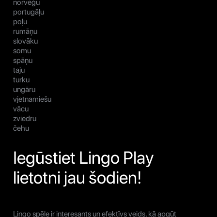
norvēģu
portugāļu
poļu
rumāņu
slovāku
somu
spāņu
taju
turku
ungāru
vjetnamiešu
vācu
zviedru
čehu
Iegūstiet Lingo Play
lietotni jau šodien!
Lingo spēle ir interesants un efektīvs veids, kā apgūt