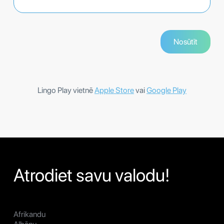
Lingo Play vietnē
Apple Store
vai
Google Play
Atrodiet savu valodu!
Afrikandu