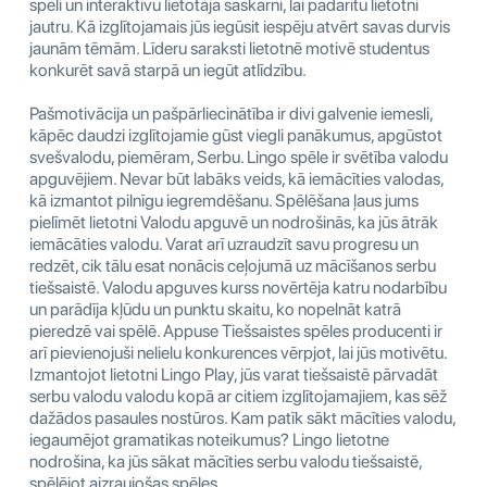
spēli un interaktīvu lietotāja saskarni, lai padarītu lietotni
jautru. Kā izglītojamais jūs iegūsit iespēju atvērt savas durvis
jaunām tēmām. Līderu saraksti lietotnē motivē studentus
konkurēt savā starpā un iegūt atlīdzību.
Pašmotivācija un pašpārliecinātība ir divi galvenie iemesli,
kāpēc daudzi izglītojamie gūst viegli panākumus, apgūstot
svešvalodu, piemēram, Serbu. Lingo spēle ir svētība valodu
apguvējiem. Nevar būt labāks veids, kā iemācīties valodas,
kā izmantot pilnīgu iegremdēšanu. Spēlēšana ļaus jums
pielīmēt lietotni Valodu apguvē un nodrošinās, ka jūs ātrāk
iemācāties valodu. Varat arī uzraudzīt savu progresu un
redzēt, cik tālu esat nonācis ceļojumā uz mācīšanos serbu
tiešsaistē. Valodu apguves kurss novērtēja katru nodarbību
un parādīja kļūdu un punktu skaitu, ko nopelnāt katrā
pieredzē vai spēlē. Appuse Tiešsaistes spēles producenti ir
arī pievienojuši nelielu konkurences vērpjot, lai jūs motivētu.
Izmantojot lietotni Lingo Play, jūs varat tiešsaistē pārvadāt
serbu valodu valodu kopā ar citiem izglītojamajiem, kas sēž
dažādos pasaules nostūros. Kam patīk sākt mācīties valodu,
iegaumējot gramatikas noteikumus? Lingo lietotne
nodrošina, ka jūs sākat mācīties serbu valodu tiešsaistē,
spēlējot aizraujošas spēles.