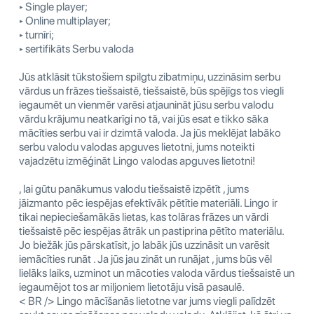
‣ Single player;
‣ Online multiplayer;
‣ turnīri;
‣ sertifikāts Serbu valoda
Jūs atklāsit tūkstošiem spilgtu zibatmiņu, uzzināsim serbu
vārdus un frāzes tiešsaistē, tiešsaistē, būs spējīgs tos viegli
iegaumēt un vienmēr varēsi atjaunināt jūsu serbu valodu
vārdu krājumu neatkarīgi no tā, vai jūs esat e tikko sāka
mācīties serbu vai ir dzimtā valoda. Ja jūs meklējat labāko
serbu valodu valodas apguves lietotni, jums noteikti
vajadzētu izmēģināt Lingo valodas apguves lietotni!
, lai gūtu panākumus valodu tiešsaistē izpētīt , jums
jāizmanto pēc iespējas efektīvāk pētītie materiāli. Lingo ir
tikai nepieciešamākās lietas, kas tolāras frāzes un vārdi
tiešsaistē pēc iespējas ātrāk un pastiprina pētīto materiālu.
Jo biežāk jūs pārskatīsit, jo labāk jūs uzzināsit un varēsit
iemācīties runāt . Ja jūs jau zināt un runājat , jums būs vēl
lielāks laiks, uzminot un mācoties valoda vārdus tiešsaistē un
iegaumējot tos ar miljoniem lietotāju visā pasaulē.
< BR /> Lingo mācīšanās lietotne var jums viegli palīdzēt