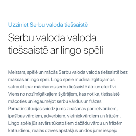
Uzziniet Serbu valoda tiešsaistē
Serbu valoda valoda
tiešsaistē ar lingo spēli
Meistars, spēlē un mācās Serbu valoda valoda tiešsaistē bez
maksas ar lingo spēli. Lingo spēle mudina izglītojamos
satraukti par mācīšanos serbu tiešsaistē ātri un efektīvi.
Viens no nozīmīgākajiem šķēršļiem, kas notika, tiešsaistē
mācoties un iegaumējot serbu vārdus un frāzes.
Pamatinstitūcijas sniedz jums zināšanas par lietvārdiem,
īpašības vārdiem, adverbiem, vietniekvārdiem un frāzēm.
Lingo spēle jūs atvērs tūkstošiem dažādu vārdu un frāzēm
katru dienu, reālās dzīves apstākļus un dos jums iespēju