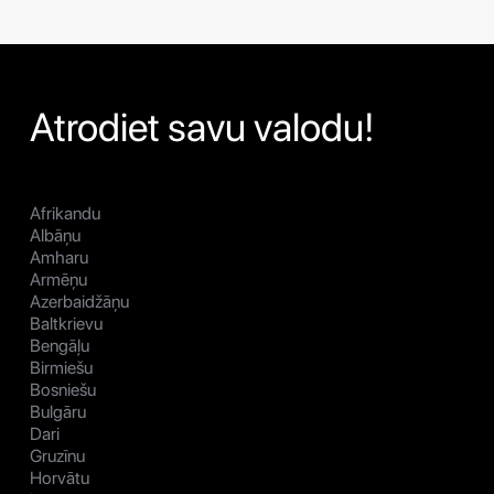
Atrodiet savu valodu!
Afrikandu
Albāņu
Amharu
Armēņu
Azerbaidžāņu
Baltkrievu
Bengāļu
Birmiešu
Bosniešu
Bulgāru
Dari
Gruzīnu
Horvātu