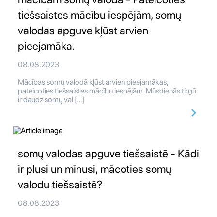
tiešsaistes mācību iespējām, somų
valodas apguve kļūst arvien
pieejamāka.
08.08.2023
Mācības somų valodā kļūst arvien pieejamākas,
pateicoties tiešsaistes mācību iespējām. Mūsdienās tirgū
ir daudz somų val […]
somų valodas apguve tiešsaistē - Kādi
ir plusi un mīnusi, mācoties somų
valodu tiešsaistē?
08.08.2023