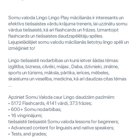
Somu valoda Lingo Lingo Play mācīšanās ir interesants un
efektīvs tiešsaistes vārdu krājuma treneris, lai uzzinātu somu
vārdus tiešsaistē, kā arī flashcards un frāzes. Izmantojot
flashcards un tiešsaistes daudzspēlētāju spēles.
Lejupielādējiet somu valodu mācīšanās lietotņu lingo spēli un
izmēģiniet to!
Lingo tiešsaistē nodarbības un kursi ietver šādas tēmas:
izglītība, bizness, cilvēki, mājas , Daba, dzīvnieki, zinātne,
sports un tūrisms, māksla, pārtika, ierīces, mēbeles,
skaistums un veselība, medicīna, kā arī daudzas citas tēmas
...
Apziniet Somu Valoda caur Lingo daudzām pazīmēm:
‣ 5172 Flashcards, 4141 vārdi, 373 frāzes;
‣ 600+ Somu nodarbības;
‣ 16 vingrinājumi;
tiešsaistē tiešsaistē Somu valoda lessons for beginners;
‣ Advanced content for linguists and native speakers;
‣ Tests, and grades;