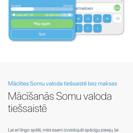
Mācīties Somu valoda tiešsaistē bez maksas
Mācīšanās Somu valoda
tiešsaistē
Lai arī lingo spēlē, mēs esam izveidojuši spēcīgu pieeju, lai