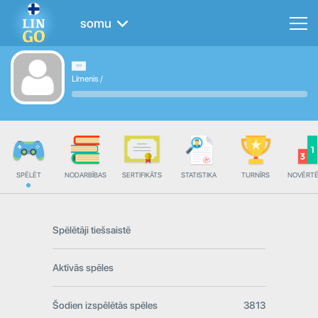
somu
Līmenis
/
SPĒLĒT
NODARBĪBAS
SERTIFIKĀTS
STATISTIKA
TURNĪRS
NOVĒRT
Spēlētāji tiešsaistē
Aktīvās spēles
Šodien izspēlētās spēles
3813