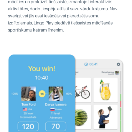
mācīties un praktizēt tiešsaistē, izmantojot interaktīvās
aktivitātes, dodot iespēju attīstīt savu vārdu krājumu. Nav
svarīgi, vai jūs esat iesācējs vai pieredzējis somu
izglītojamais, Lingo Play piedāvā tiešsaistes mācīšanās
sportiskumu katram līmenim.