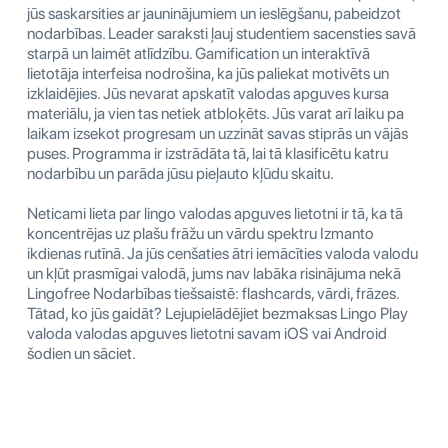
jūs saskarsities ar jauninājumiem un ieslēgšanu, pabeidzot
nodarbības. Leader saraksti ļauj studentiem sacensties savā
starpā un laimēt atlīdzību. Gamification un interaktīvā
lietotāja interfeisa nodrošina, ka jūs paliekat motivēts un
izklaidējies. Jūs nevarat apskatīt valodas apguves kursa
materiālu, ja vien tas netiek atbloķēts. Jūs varat arī laiku pa
laikam izsekot progresam un uzzināt savas stiprās un vājās
puses. Programma ir izstrādāta tā, lai tā klasificētu katru
nodarbību un parāda jūsu pieļauto kļūdu skaitu.
Neticami lieta par lingo valodas apguves lietotni ir tā, ka tā
koncentrējas uz plašu frāžu un vārdu spektru Izmanto
ikdienas rutīnā. Ja jūs cenšaties ātri iemācīties valoda valodu
un kļūt prasmīgai valodā, jums nav labāka risinājuma nekā
Lingofree Nodarbības tiešsaistē: flashcards, vārdi, frāzes.
Tātad, ko jūs gaidāt? Lejupielādējiet bezmaksas Lingo Play
valoda valodas apguves lietotni savam iOS vai Android
šodien un sāciet.