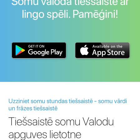
Somu valoda tiešsaistē ar
lingo spēli. Pamēģini!
Uzziniet somu stundas tiešsaistē - somu vārdi
un frāzes tiešsaistē
Tiešsaistē somu Valodu
apguves lietotne