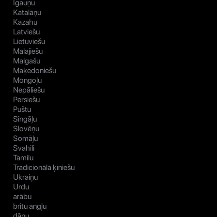
Igauņu
Katalāņu
Kazahu
Latviešu
Lietuviešu
Malajiešu
Malgašu
Maķedoniešu
Mongoļu
Nepāliešu
Persiešu
Puštu
Singāļu
Slovēņu
Somāļu
Svahili
Tamilu
Tradicionālā ķīniešu
Ukraiņu
Urdu
arābu
britu angļu
dāņu