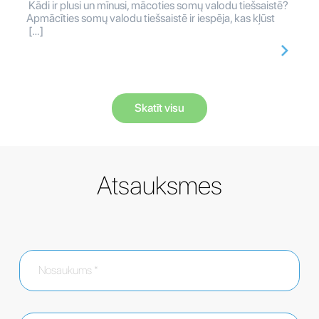
Kādi ir plusi un mīnusi, mācoties somų valodu tiešsaistē?
Apmācīties somų valodu tiešsaistē ir iespēja, kas kļūst
[…]
Skatīt visu
Atsauksmes