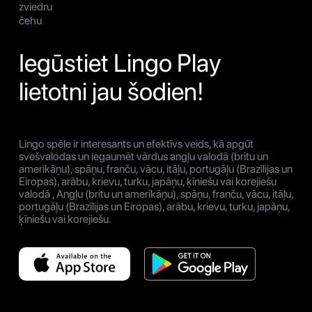
zviedru
čehu
Iegūstiet Lingo Play
lietotni jau šodien!
Lingo spēle ir interesants un efektīvs veids, kā apgūt
svešvalodas un iegaumēt vārdus angļu valodā (britu un
amerikāņu), spāņu, franču, vācu, itāļu, portugāļu (Brazīlijas un
Eiropas), arābu, krievu, turku, japāņu, ķīniešu vai korejiešu
valodā , Angļu (britu un amerikāņu), spāņu, franču, vācu, itāļu,
portugāļu (Brazīlijas un Eiropas), arābu, krievu, turku, japāņu,
ķīniešu vai korejiešu.