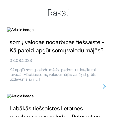
Raksti
somų valodas nodarbības tiešsaistē -
Kā pareizi apgūt somų valodu mājās?
08.08.2023
Kā apgūt somų valodu mājās: padomi un ieteikumi
Ievadā: Mācīties somų valodu mājās var šķist grūts
uzdevums, jo ī […]
Labākās tiešsaistes lietotnes
mācībām somų valodā - Pateicoties