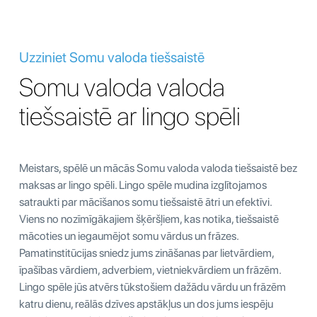
Uzziniet Somu valoda tiešsaistē
Somu valoda valoda
tiešsaistē ar lingo spēli
Meistars, spēlē un mācās Somu valoda valoda tiešsaistē bez
maksas ar lingo spēli. Lingo spēle mudina izglītojamos
satraukti par mācīšanos somu tiešsaistē ātri un efektīvi.
Viens no nozīmīgākajiem šķēršļiem, kas notika, tiešsaistē
mācoties un iegaumējot somu vārdus un frāzes.
Pamatinstitūcijas sniedz jums zināšanas par lietvārdiem,
īpašības vārdiem, adverbiem, vietniekvārdiem un frāzēm.
Lingo spēle jūs atvērs tūkstošiem dažādu vārdu un frāzēm
katru dienu, reālās dzīves apstākļus un dos jums iespēju