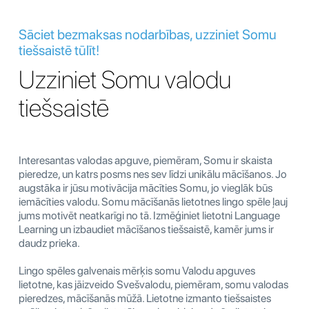
Sāciet bezmaksas nodarbības, uzziniet Somu
tiešsaistē tūlīt!
Uzziniet Somu valodu
tiešsaistē
Interesantas valodas apguve, piemēram, Somu ir skaista
pieredze, un katrs posms nes sev līdzi unikālu mācīšanos. Jo
augstāka ir jūsu motivācija mācīties Somu, jo vieglāk būs
iemācīties valodu. Somu mācīšanās lietotnes lingo spēle ļauj
jums motivēt neatkarīgi no tā. Izmēģiniet lietotni Language
Learning un izbaudiet mācīšanos tiešsaistē, kamēr jums ir
daudz prieka.
Lingo spēles galvenais mērķis somu Valodu apguves
lietotne, kas jāizveido Svešvalodu, piemēram, somu valodas
pieredzes, mācīšanās mūžā. Lietotne izmanto tiešsaistes