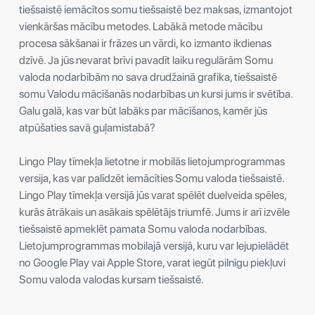
tiešsaistē iemācītos somu tiešsaistē bez maksas, izmantojot
vienkāršas mācību metodes. Labākā metode mācību
procesa sākšanai ir frāzes un vārdi, ko izmanto ikdienas
dzīvē. Ja jūs nevarat brīvi pavadīt laiku regulārām Somu
valoda nodarbībām no sava drudžainā grafika, tiešsaistē
somu Valodu mācīšanās nodarbības un kursi jums ir svētība.
Galu galā, kas var būt labāks par mācīšanos, kamēr jūs
atpūšaties savā guļamistabā?
Lingo Play tīmekļa lietotne ir mobilās lietojumprogrammas
versija, kas var palīdzēt iemācīties Somu valoda tiešsaistē.
Lingo Play tīmekļa versijā jūs varat spēlēt duelveida spēles,
kurās ātrākais un asākais spēlētājs triumfē. Jums ir arī izvēle
tiešsaistē apmeklēt pamata Somu valoda nodarbības.
Lietojumprogrammas mobilajā versijā, kuru var lejupielādēt
no Google Play vai Apple Store, varat iegūt pilnīgu piekļuvi
Somu valoda valodas kursam tiešsaistē.