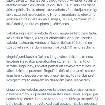
saukt savas zināšanas par valodu valodu. Atklājiet, kā ātri un
efektīvi iemācīties valodu valodu tikai 10-15 minūtēs dienā.
Jūs ar pārliecību uzlabosit savu valodu vārdu krājumu un ilgu
laiku uzturēsit nepieciešamo līmeni. Izmantojiet pieteikumu
jebkurā ērtības vietā un laikā: mājās, uz ceļa, pārtraukumu
laikā darbā, no rīta vai pirms gulētiešanas.
Labākā lingo iezīme valoda Valodu apguves lietotne ir tāda,
ka vārdi un frāzes, kuras jūs iemācīsities Appuse Uzziniet
valoda flashcards, vārdus un frāzes tiešsaistē lietotnē un
uzlabojiet savu vārdu krājumu tikai 5 līdz 10 minūtes dienā.
vingrinājumi, kas ir a Daļa no Lingo vārdu krājuma trenera
lietotnes ir sadalīta, pamatojoties uz tēmām. Izmantojot
lietotni Lingo Play, jūs varat pārbaudīt savas gramatikas un
vārdu krājuma prasmes. Regulārie tiešsaistes turnīri sniedz
jums lielisku iespēju piemērot nesen iemācītos vārdus pret
kolēģiem izglītojamajiem no dažādām pasaules vietām.
Lingo spēles valodas apguves lietotnes galvenais mērķis ir
galvenais mērķis ir padarīt tiešsaistes svešvalodu apguvi par
neticamu pieredzi. Lietotne izmanto gamifikāciju, lai spēlētāji
būtu iesaistīti un motivēti. Kad esat uzsācis mācību procesu,