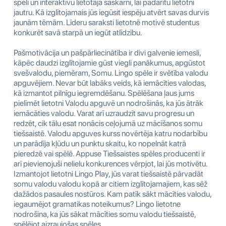
spēli un interaktīvu lietotāja saskarni, lai padarītu lietotni
jautru. Kā izglītojamais jūs iegūsit iespēju atvērt savas durvis
jaunām tēmām. Līderu saraksti lietotnē motivē studentus
konkurēt savā starpā un iegūt atlīdzību.
Pašmotivācija un pašpārliecinātība ir divi galvenie iemesli,
kāpēc daudzi izglītojamie gūst viegli panākumus, apgūstot
svešvalodu, piemēram, Somu. Lingo spēle ir svētība valodu
apguvējiem. Nevar būt labāks veids, kā iemācīties valodas,
kā izmantot pilnīgu iegremdēšanu. Spēlēšana ļaus jums
pielīmēt lietotni Valodu apguvē un nodrošinās, ka jūs ātrāk
iemācāties valodu. Varat arī uzraudzīt savu progresu un
redzēt, cik tālu esat nonācis ceļojumā uz mācīšanos somu
tiešsaistē. Valodu apguves kurss novērtēja katru nodarbību
un parādīja kļūdu un punktu skaitu, ko nopelnāt katrā
pieredzē vai spēlē. Appuse Tiešsaistes spēles producenti ir
arī pievienojuši nelielu konkurences vērpjot, lai jūs motivētu.
Izmantojot lietotni Lingo Play, jūs varat tiešsaistē pārvadāt
somu valodu valodu kopā ar citiem izglītojamajiem, kas sēž
dažādos pasaules nostūros. Kam patīk sākt mācīties valodu,
iegaumējot gramatikas noteikumus? Lingo lietotne
nodrošina, ka jūs sākat mācīties somu valodu tiešsaistē,
spēlējot aizraujošas spēles.