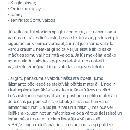
‣ Single player;
‣ Online multiplayer;
‣ turnīri;
‣ sertifikāts Somu valoda
Jūs atklāsit tūkstošiem spilgtu zibatmiņu, uzzināsim somu
vārdus un frāzes tiešsaistē, tiešsaistē, būs spējīgs tos viegli
iegaumēt un vienmēr varēsi atjaunināt jūsu somu valodu
vārdu krājumu neatkarīgi no tā, vai jūs esat e tikko sāka
mācīties somu vai ir dzimtā valoda. Ja jūs meklējat labāko
somu valodu valodas apguves lietotni, jums noteikti
vajadzētu izmēģināt Lingo valodas apguves lietotni!
, lai gūtu panākumus valodu tiešsaistē izpētīt , jums
jāizmanto pēc iespējas efektīvāk pētītie materiāli. Lingo ir
tikai nepieciešamākās lietas, kas tolāras frāzes un vārdi
tiešsaistē pēc iespējas ātrāk un pastiprina pētīto materiālu.
Jo biežāk jūs pārskatīsit, jo labāk jūs uzzināsit un varēsit
iemācīties runāt . Ja jūs jau zināt un runājat , jums būs vēl
lielāks laiks, uzminot un mācoties valoda vārdus tiešsaistē un
iegaumējot tos ar miljoniem lietotāju visā pasaulē.
< BR /> Lingo mācīšanās lietotne var jums viegli palīdzēt