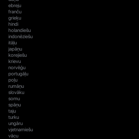
ebreju
franču
grieķu
hindi
holandiešu
indonēziešu
itāļu
japāņu
korejiešu
krievu
norvēģu
portugāļu
poļu
rumāņu
slovāku
somu
spāņu
taju
turku
ungāru
vjetnamiešu
vācu