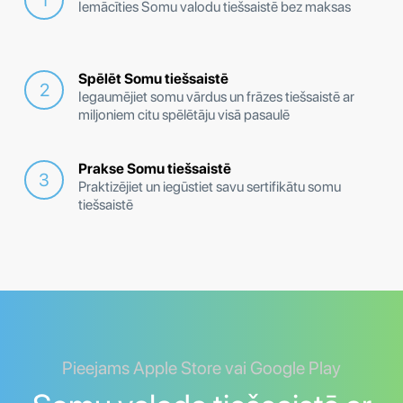
Iemācīties Somu valodu tiešsaistē bez maksas
Spēlēt Somu tiešsaistē
Iegaumējiet somu vārdus un frāzes tiešsaistē ar
miljoniem citu spēlētāju visā pasaulē
Prakse Somu tiešsaistē
Praktizējiet un iegūstiet savu sertifikātu somu
tiešsaistē
Pieejams Apple Store vai Google Play