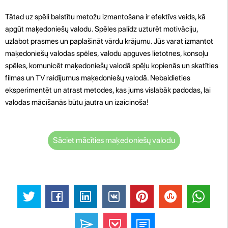
Tātad uz spēli balstītu metožu izmantošana ir efektīvs veids, kā
apgūt maķedoniešų valodu. Spēles palīdz uzturēt motivāciju,
uzlabot prasmes un paplašināt vārdu krājumu. Jūs varat izmantot
maķedoniešų valodas spēles, valodu apguves lietotnes, konsoļu
spēles, komunicēt maķedoniešų valodā spēļu kopienās un skatīties
filmas un TV raidījumus maķedoniešų valodā. Nebaidieties
eksperimentēt un atrast metodes, kas jums vislabāk padodas, lai
valodas mācīšanās būtu jautra un izaicinoša!
Sāciet mācīties maķedoniešų valodu