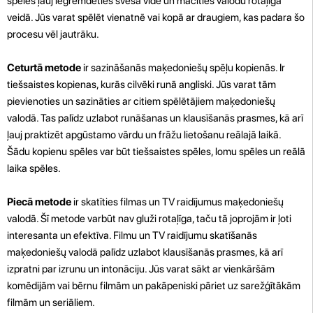
spēles ļauj iegremdēties svešā vidē un mācīties valodu rotaļīgā
veidā. Jūs varat spēlēt vienatnē vai kopā ar draugiem, kas padara šo
procesu vēl jautrāku.
Ceturtā metode
ir sazināšanās maķedoniešų spēļu kopienās. Ir
tiešsaistes kopienas, kurās cilvēki runā angliski. Jūs varat tām
pievienoties un sazināties ar citiem spēlētājiem maķedoniešų
valodā. Tas palīdz uzlabot runāšanas un klausīšanās prasmes, kā arī
ļauj praktizēt apgūstamo vārdu un frāžu lietošanu reālajā laikā.
Šādu kopienu spēles var būt tiešsaistes spēles, lomu spēles un reālā
laika spēles.
Piecā metode
ir skatīties filmas un TV raidījumus maķedoniešų
valodā. Šī metode varbūt nav gluži rotaļīga, taču tā joprojām ir ļoti
interesanta un efektīva. Filmu un TV raidījumu skatīšanās
maķedoniešų valodā palīdz uzlabot klausīšanās prasmes, kā arī
izpratni par izrunu un intonāciju. Jūs varat sākt ar vienkāršām
komēdijām vai bērnu filmām un pakāpeniski pāriet uz sarežģītākām
filmām un seriāliem.