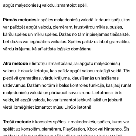
apgūt maķedoniešų valodu, izmantojot spēli.
Pirmās metodes
ir spēles maķedoniešų valodā. Ir daudz spēļu, kas
var palīdzēt apgūt valodu, piemēram, krustvārdu mīklas, puzles,
kāršu spēles un mīklu spēles. Dažas no tām ir pieejamas tiešsaistē,
bet dažas var iegādāties veikalos. Spēles palīdz uzlabot gramatiku,
vārdu krājumu, kā arī attīsta loģisko domāšanu.
Atra metode
ir lietotņu izmantošana, lai apgūtu maķedoniešų
valodu. Ir daudz lietotņu, kas palīdz apgūt valodu rotaļīgā veidā. Tās
piedāvā gramatikas, vārdu krājuma, klausīšanās un lasīšanas
uzdevumus. Dažām no tām ir balss kontroles funkcija, kas ļauj runāt
maķedoniešų valodā un pārbaudīt savu izrunu. Lietotnes ir ērts
veids, kā apgūt valodu, ko var izmantot jebkurā laikā un jebkurā
vietā. Izmēģiniet izmantot mūsu LinGo lietotni!
Trešā metode
ir konsoles spēles. Ir maķedoniešų spēles, kuras var
spēlēt uz konsolēm, piemēram, PlayStation, Xbox vai Nintendo. Šīs