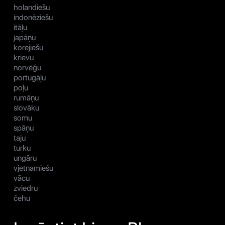
holandiešu
indonēziešu
itāļu
japāņu
korejiešu
krievu
norvēģu
portugāļu
poļu
rumāņu
slovāku
somu
spāņu
taju
turku
ungāru
vjetnamiešu
vācu
zviedru
čehu