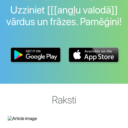
Uzziniet [[[angļu valodā]]
vārdus un frāzes. Pamēģini!
Raksti