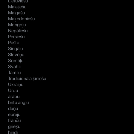
Lietuviešu
Malajiešu
Malgašu
Maķedoniešu
Mongoļu
Nepāliešu
Persiešu
Puštu
Singāļu
Slovēņu
Somāļu
Svahili
Tamilu
Tradicionālā ķīniešu
Ukraiņu
Urdu
arābu
britu angļu
dāņu
ebreju
franču
grieķu
hindi