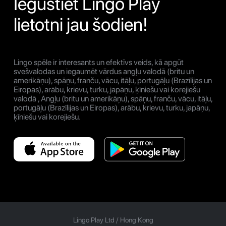
Iegūstiet Lingo Play
lietotni jau šodien!
Lingo spēle ir interesants un efektīvs veids, kā apgūt
svešvalodas un iegaumēt vārdus angļu valodā (britu un
amerikāņu), spāņu, franču, vācu, itāļu, portugāļu (Brazīlijas un
Eiropas), arābu, krievu, turku, japāņu, ķīniešu vai korejiešu
valodā , Angļu (britu un amerikāņu), spāņu, franču, vācu, itāļu,
portugāļu (Brazīlijas un Eiropas), arābu, krievu, turku, japāņu,
ķīniešu vai korejiešu.
Lingo Play Ltd /
Hong Kong