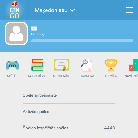
Maķedoniešu
Līmenis
/
SPĒLĒT
NODARBĪBAS
SERTIFIKĀTS
STATISTIKA
TURNĪRS
NOVĒRT
Spēlētāji tiešsaistē
Aktīvās spēles
Šodien izspēlētās spēles
4440