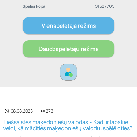
Spēles kopā
31527705
Vienspēlētāja režīms
Daudzspēlētāju režīms
08.08.2023
273
Tiešsaistes maķedoniešų valodas - Kādi ir labākie
veidi, kā mācīties maķedoniešų valodu, spēlējoties?