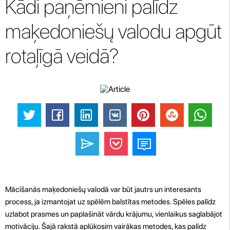
Kādi paņēmieni palīdz
maķedoniešų valodu apgūt
rotaļīgā veidā?
Mācīšanās maķedoniešų valodā var būt jautrs un interesants
process, ja izmantojat uz spēlēm balstītas metodes. Spēles palīdz
uzlabot prasmes un paplašināt vārdu krājumu, vienlaikus saglabājot
motivāciju. Šajā rakstā aplūkosim vairākas metodes, kas palīdz