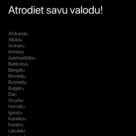
Atrodiet savu valodu!
Afrikandu
Albāņu
Amharu
Armēņu
Azerbaidžāņu
Baltkrievu
Bengāļu
Birmiešu
Bosniešu
Bulgāru
Dari
Gruzīnu
Horvātu
Igauņu
Katalāņu
Kazahu
Latviešu