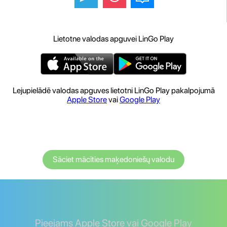
Lietotne valodas apguvei LinGo Play
Lejupielādē valodas apguves lietotni LinGo Play pakalpojumā
Apple Store
vai
Google Play
Sāciet mācīties maķedoniešų valodu
Pieejams Apple Store vai Google Play