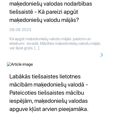
maķedoniešų valodas nodarbības
tiešsaistē - Kā pareizi apgūt
maķedoniešų valodu mājās?
08.08.2023
Kā apgūt maķedoniešų valodu mājās: padomi un
ieteikumi Ievadā: Mācīties maķedoniešų valodu mājās
var šķist grūts […]
Labākās tiešsaistes lietotnes
mācībām maķedoniešų valodā -
Pateicoties tiešsaistes mācību
iespējām, maķedoniešų valodas
apguve kļūst arvien pieejamāka.