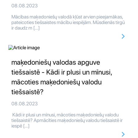
08.08.2023
Mācības maķedoniešų valodā kļūst arvien pieejamākas,
pateicoties tiešsaistes mācību iespējām. Mūsdienās tirgū
ir daudz m […]
maķedoniešų valodas apguve
tiešsaistē - Kādi ir plusi un mīnusi,
mācoties maķedoniešų valodu
tiešsaistē?
08.08.2023
Kādi ir plusi un mīnusi, mācoties maķedoniešų valodu
tiešsaistē? Apmācīties maķedoniešų valodu tiešsaistē ir
iespē […]