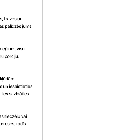
s, frāzes un
Tas palīdzēs jums
mēģiniet visu
u porciju.
 kļūdām.
s un iesaistieties
ailes sazināties
asniedzēju vai
tereses, radīs