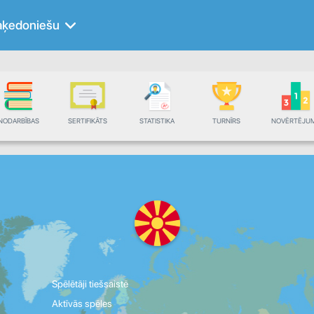
ķedoniešu
NODARBĪBAS
SERTIFIKĀTS
STATISTIKA
TURNĪRS
NOVĒRTĒJU
Spēlētāji tiešsaistē
Aktīvās spēles