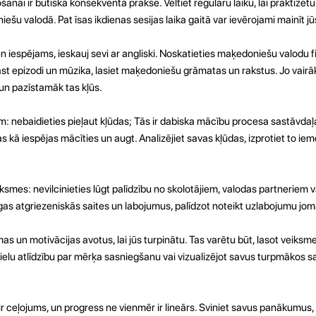
anai ir būtiska konsekventa prakse. Veltiet regulāru laiku, lai praktizētu
ešu valodā. Pat īsas ikdienas sesijas laika gaitā var ievērojami mainīt j
ien iespējams, ieskauj sevi ar angliski. Noskatieties maķedoniešu valodu 
t epizodi un mūzika, lasiet maķedoniešu grāmatas un rakstus. Jo vairāk
 un pazīstamāk tas kļūs.
 nebaidieties pieļaut kļūdas; Tās ir dabiska mācību procesa sastāvdaļa. 
s kā iespējas mācīties un augt. Analizējiet savas kļūdas, izprotiet to iem
smes: nevilcinieties lūgt palīdzību no skolotājiem, valodas partneriem v
tīgas atgriezeniskās saites un labojumus, palīdzot noteikt uzlabojumu jom
as un motivācijas avotus, lai jūs turpinātu. Tas varētu būt, lasot veiksm
ielu atlīdzību par mērķa sasniegšanu vai vizualizējot savus turpmākos
ir ceļojums, un progress ne vienmēr ir lineārs. Sviniet savus panākumus, 