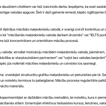
audziem cilvēkiem var būt izaicinošs darbs. Iespējams, ka esat saskār
ksmīgai valodas apguvei. Šeit ir daži galvenie iemesli, kāpēc izglītojamie 
t šķēršļus mācībās maķedoniešu valodā, ir svarīgi izvirzīt konkrētus u
ķus kā "mācīšanās maķedoniešu valoda darbam ārzemēs" vai "IELTS punk
jums būt koncentrētam un orientētam mācību procesā.
 valoda: atrodiet motivāciju mācībām maķedoniešu valoda, piemēram, 
āršība ar starptautiskiem partneriem” vai “ceļot bez valodas barjerām”.
kāpēc jūs nolēmāt mācīties maķedoniešu un censties tos sasniegt.
na: izveidojiet strukturētu grafiku maķedoniešu un pieturieties pie tā. S
n noteiktu termiņus to pabeigšanai. Mācību procesa regularitāte palīd
mācīto materiālu.
sperimentējiet ar dažādām mācību metodēm, lai noteiktu, kura ir piemē
cīšanās stilam. Izmantojiet efektīvus tiešsaistes kursus, lietotnes, val