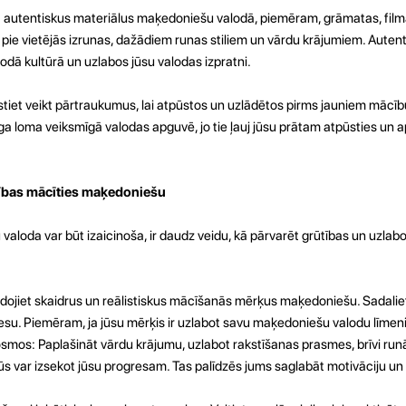
iet autentiskus materiālus maķedoniešu valodā, piemēram, grāmatas, fil
 pie vietējās izrunas, dažādiem runas stiliem un vārdu krājumiem. Autenti
dā kultūrā un uzlabos jūsu valodas izpratni.
tiet veikt pārtraukumus, lai atpūstos un uzlādētos pirms jauniem māc
ga loma veiksmīgā valodas apguvē, jo tie ļauj jūsu prātam atpūsties un 
ūtības mācīties maķedoniešu
aloda var būt izaicinoša, ir daudz veidu, kā pārvarēt grūtības un uzlab
idojiet skaidrus un reālistiskus mācīšanās mērķus maķedoniešu. Sadalie
esu. Piemēram, ja jūsu mērķis ir uzlabot savu maķedoniešu valodu līmeni
smos: Paplašināt vārdu krājumu, uzlabot rakstīšanas prasmes, brīvi runā
s var izsekot jūsu progresam. Tas palīdzēs jums saglabāt motivāciju un