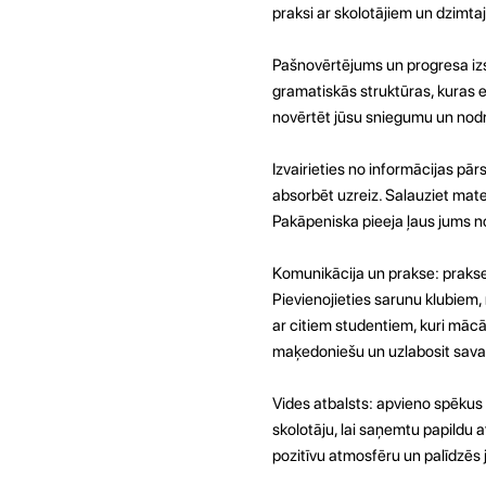
praksi ar skolotājiem un dzimta
Pašnovērtējums un progresa izse
gramatiskās struktūras, kuras e
novērtēt jūsu sniegumu un nodr
Izvairieties no informācijas pā
absorbēt uzreiz. Salauziet mater
Pakāpeniska pieeja ļaus jums no
Komunikācija un prakse: prakse
Pievienojieties sarunu klubiem, 
ar citiem studentiem, kuri mācās
maķedoniešu un uzlabosit sava
Vides atbalsts: apvieno spēkus 
skolotāju, lai saņemtu papildu a
pozitīvu atmosfēru un palīdzēs