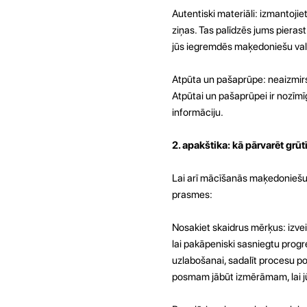
Autentiski materiāli: izmantoj
ziņas. Tas palīdzēs jums pierast
jūs iegremdēs maķedoniešu valo
Atpūta un pašaprūpe: neaizmirs
Atpūtai un pašaprūpei ir nozīmī
informāciju.
2. apakštika: kā pārvarēt gr
Lai arī mācīšanās maķedoniešu v
prasmes:
Nosakiet skaidrus mērķus: izve
lai pakāpeniski sasniegtu progr
uzlabošanai, sadalīt procesu po
posmam jābūt izmērāmam, lai jū