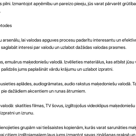
s pilni. Izmantojot apņēmību un pareizo pieeju, jūs varat pārvarēt grūtīb
.
etodes
 arsenālu, lai valodas apguves procesu padarītu interesantu un efektī
saglabāt interesi par valodu un uzlabot dažādas valodas prasmes.
us, emuārus maķedoniešu valodā. Izvēlieties materiālus, kas atbilst jūs
palīdzēs jums paplašināt vārdu krājumu un uzlabot izpratni.
ausieties aplādes, audiogrāmatas, audio rakstus maķedoniešu valodā. Tas
t pie dažādiem akcentiem un runas ātrumiem.
lodā: skatīties filmas, TV šovus, izglītojošus videoklipus maķedoniešu 
izpratni un izrunu.
vienojieties grupām vai tiešsaistes kopienām, kurās varat sarunāties m
vai citiem izglītojamajiem ļaus jums izmantot savas zināšanas praksē un