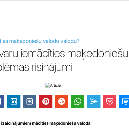
ties maķedoniešu valodu valodu?
varu iemācīties maķedoniešu
lēmas risinājumi
li izaicinājumiem mācīties maķedoniešu valoda