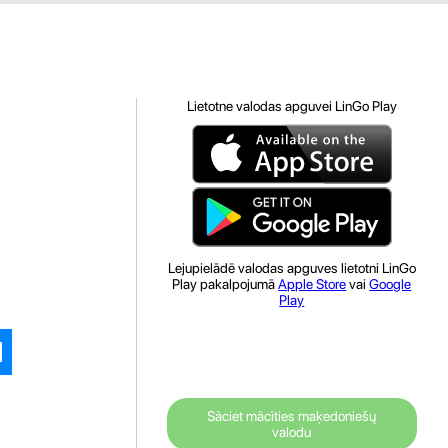
Lietotne valodas apguvei LinGo Play
Lejupielādē valodas apguves lietotni LinGo
Play pakalpojumā
Apple Store
vai
Google
Play
Sāciet mācīties maķedoniešų
valodu