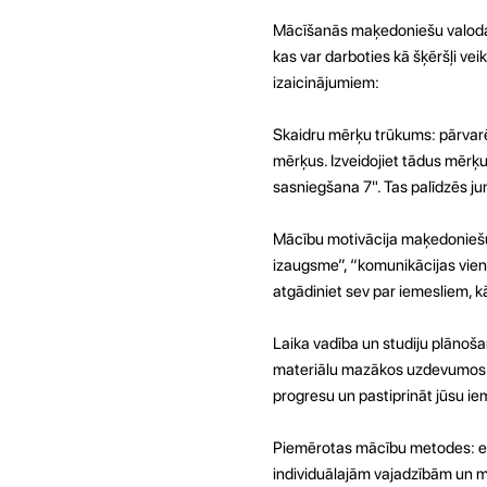
Mācīšanās maķedoniešu valoda d
kas var darboties kā šķēršļi vei
izaicinājumiem:
Skaidru mērķu trūkums: pārvarē
mērķus. Izveidojiet tādus mēr
sasniegšana 7". Tas palīdzēs 
Mācību motivācija maķedoniešu
izaugsme”, “komunikācijas vienk
atgādiniet sev par iemesliem, 
Laika vadība un studiju plānoša
materiālu mazākos uzdevumos u
progresu un pastiprināt jūsu ie
Piemērotas mācību metodes: ek
individuālajām vajadzībām un mā