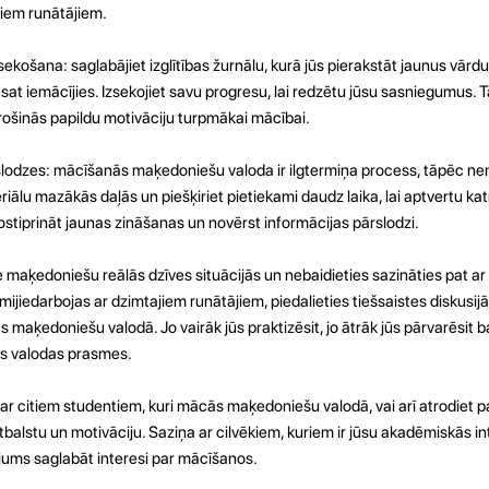
jiem runātājiem.
košana: saglabājiet izglītības žurnālu, kurā jūs pierakstāt jaunus vārdu
sat iemācījies. Izsekojiet savu progresu, lai redzētu jūsu sasniegumus. 
ošinās papildu motivāciju turpmākai mācībai.
rslodzes: mācīšanās maķedoniešu valoda ir ilgtermiņa process, tāpēc ne
iālu mazākās daļās un piešķiriet pietiekami daudz laika, lai aptvertu katr
stiprināt jaunas zināšanas un novērst informācijas pārslodzi.
 maķedoniešu reālās dzīves situācijās un nebaidieties sazināties pat ar
mijiedarbojas ar dzimtajiem runātājiem, piedalieties tiešsaistes diskusijā
 maķedoniešu valodā. Jo vairāk jūs praktizēsit, jo ātrāk jūs pārvarēsit b
s valodas prasmes.
ar citiem studentiem, kuri mācās maķedoniešu valodā, vai arī atrodiet p
tbalstu un motivāciju. Saziņa ar cilvēkiem, kuriem ir jūsu akadēmiskās in
 jums saglabāt interesi par mācīšanos.