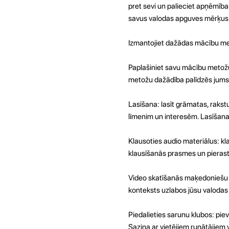
pret sevi un palieciet apņēmība
savus valodas apguves mērķus
Izmantojiet dažādas mācību m
Paplašiniet savu mācību metožu
metožu dažādība palīdzēs jums 
Lasīšana: lasīt grāmatas, rakst
līmenim un interesēm. Lasīšana 
Klausoties audio materiālus: kl
klausīšanās prasmes un pieras
Video skatīšanās maķedoniešu va
konteksts uzlabos jūsu valodas 
Piedalieties sarunu klubos: pie
Saziņa ar vietējiem runātājiem 