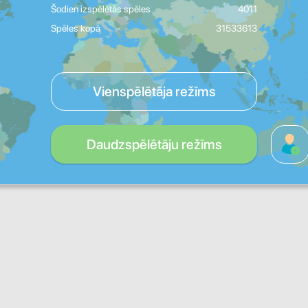
Šodien izspēlētās spēles
4011
Spēles kopā
31533613
Vienspēlētāja režīms
Daudzspēlētāju režīms