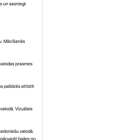
as un sasniegt
vu. Mācīšanās
u valodas prasmes
 palīdzēs attīstīt
valodā. Vizuālais
aķedoniešu valodā.
 pārvarēt bailes no