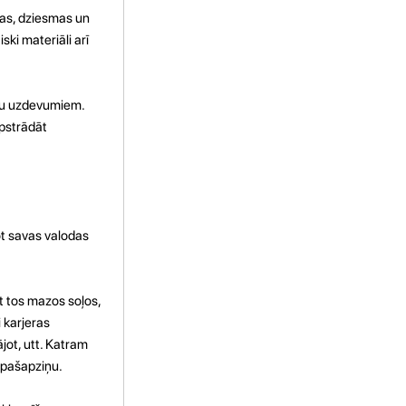
mas, dziesmas un
ski materiāli arī
ību uzdevumiem.
apstrādāt
ot savas valodas
t tos mazos soļos,
 karjeras
jot, utt. Katram
 pašapziņu.