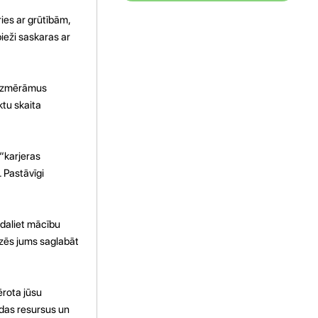
ies ar grūtībām,
bieži saskaras ar
n izmērāmus
tu skaita
“karjeras
 Pastāvīgi
adaliet mācību
zēs jums saglabāt
rota jūsu
odas resursus un