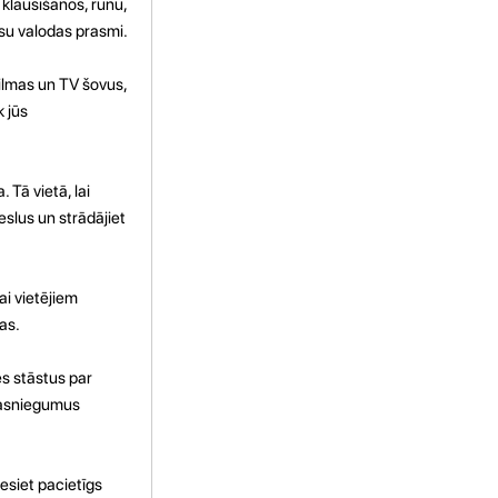
 klausīšanos, runu,
ūsu valodas prasmi.
filmas un TV šovus,
 jūs
Tā vietā, lai
eslus un strādājiet
ai vietējiem
as.
es stāstus par
 sasniegumus
esiet pacietīgs