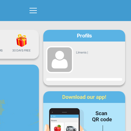
Profils
MS
30 DAYS FREE
Līmenis
|
Progress
P
O
T
C