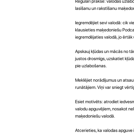
Regulāri prakse: valodas uzlaboš
lasīšanu un rakstīšanu maķedoni
Iegremdējiet sevi valodā: cik v
klausieties maķedoniešu Podcas
iegremdējaties valodā, jo ērtāk
Apskauj kļūdas un mācās no tām:
justos drosmīgs, uzskatiet kļūda
pie uzlabošanas.
Meklējiet norādījumus un atsauk
runātājiem. Viņi var sniegt vēr
Esiet motivēts: atrodiet iedvesm
valodu apguvējiem, nosakot nel
maķedoniešu valodā.
Atcerieties, ka valodas apguve 