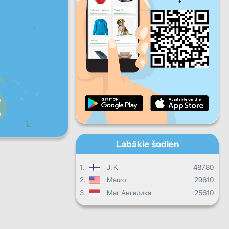
Pk
S
Sv
Dienas progress
Mēneša progress
Sertifikāts
Kopējais progress
Labākie šodien
1.
J. K
48780
2.
Mauro
29610
3.
Маг Ангелика
25610