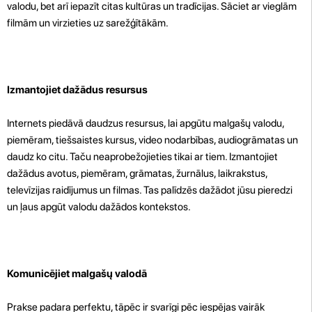
valodu, bet arī iepazīt citas kultūras un tradīcijas. Sāciet ar vieglām
filmām un virzieties uz sarežģītākām.
Izmantojiet dažādus resursus
Internets piedāvā daudzus resursus, lai apgūtu malgašų valodu,
piemēram, tiešsaistes kursus, video nodarbības, audiogrāmatas un
daudz ko citu. Taču neaprobežojieties tikai ar tiem. Izmantojiet
dažādus avotus, piemēram, grāmatas, žurnālus, laikrakstus,
televīzijas raidījumus un filmas. Tas palīdzēs dažādot jūsu pieredzi
un ļaus apgūt valodu dažādos kontekstos.
Komunicējiet malgašų valodā
Prakse padara perfektu, tāpēc ir svarīgi pēc iespējas vairāk