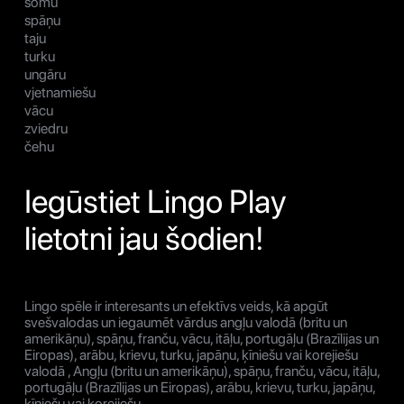
somu
spāņu
taju
turku
ungāru
vjetnamiešu
vācu
zviedru
čehu
Iegūstiet Lingo Play
lietotni jau šodien!
Lingo spēle ir interesants un efektīvs veids, kā apgūt
svešvalodas un iegaumēt vārdus angļu valodā (britu un
amerikāņu), spāņu, franču, vācu, itāļu, portugāļu (Brazīlijas un
Eiropas), arābu, krievu, turku, japāņu, ķīniešu vai korejiešu
valodā , Angļu (britu un amerikāņu), spāņu, franču, vācu, itāļu,
portugāļu (Brazīlijas un Eiropas), arābu, krievu, turku, japāņu,
ķīniešu vai korejiešu.