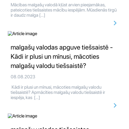
Mācības malgašų valodā kļūst arvien pieejamākas,
pateicoties tiešsaistes mācību iespējām. Mūsdienās tirgū
ir daudz malga […]
malgašų valodas apguve tiešsaistē -
Kādi ir plusi un mīnusi, mācoties
malgašų valodu tiešsaistē?
08.08.2023
Kādi ir plusi un mīnusi, mācoties malgašų valodu
tiešsaistē? Apmācīties malgašų valodu tiešsaistē ir
iespēja, kas […]