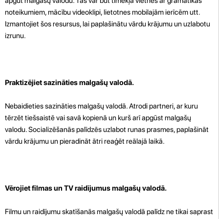
apgūt malgašų valodu. Tās var būt tīmekļa vietnes ar gramatikas
noteikumiem, mācību videoklipi, lietotnes mobilajām ierīcēm utt.
Izmantojiet šos resursus, lai paplašinātu vārdu krājumu un uzlabotu
izrunu.
Praktizējiet sazināties malgašų valodā.
Nebaidieties sazināties malgašų valodā. Atrodi partneri, ar kuru
tērzēt tiešsaistē vai savā kopienā un kurš arī apgūst malgašų
valodu. Socializēšanās palīdzēs uzlabot runas prasmes, paplašināt
vārdu krājumu un pieradināt ātri reaģēt reālajā laikā.
Vērojiet filmas un TV raidījumus malgašų valodā.
Filmu un raidījumu skatīšanās malgašų valodā palīdz ne tikai saprast