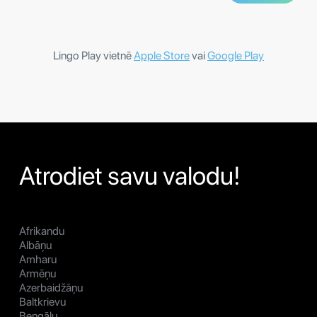
Lingo Play vietnē
Apple Store
vai
Google Play
Atrodiet savu valodu!
Afrikandu
Albāņu
Amharu
Armēņu
Azerbaidžāņu
Baltkrievu
Bengāļu