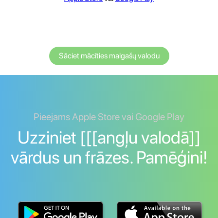
Sāciet mācīties malgašų valodu
Pieejams Apple Store vai Google Play
Uzziniet [[[angļu valodā]]
vārdus un frāzes. Pamēģini!