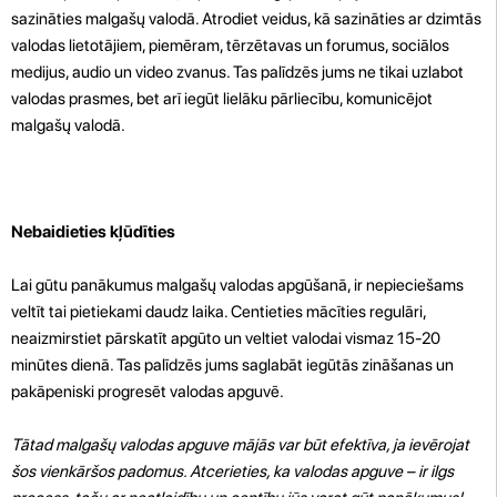
sazināties malgašų valodā. Atrodiet veidus, kā sazināties ar dzimtās
valodas lietotājiem, piemēram, tērzētavas un forumus, sociālos
medijus, audio un video zvanus. Tas palīdzēs jums ne tikai uzlabot
valodas prasmes, bet arī iegūt lielāku pārliecību, komunicējot
malgašų valodā.
Nebaidieties kļūdīties
Lai gūtu panākumus malgašų valodas apgūšanā, ir nepieciešams
veltīt tai pietiekami daudz laika. Centieties mācīties regulāri,
neaizmirstiet pārskatīt apgūto un veltiet valodai vismaz 15-20
minūtes dienā. Tas palīdzēs jums saglabāt iegūtās zināšanas un
pakāpeniski progresēt valodas apguvē.
Tātad malgašų valodas apguve mājās var būt efektīva, ja ievērojat
šos vienkāršos padomus. Atcerieties, ka valodas apguve – ir ilgs