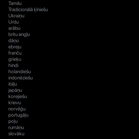
Tamilu
Tradicionālā ķīniešu
Ukraiņu
Urdu
arābu
britu angļu
dāņu
ebreju
franču
grieķu
hindi
holandiešu
indonēziešu
itāļu
japāņu
korejiešu
krievu
norvēģu
portugāļu
poļu
rumāņu
slovāku