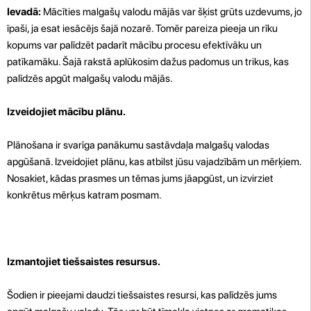
Ievadā:
Mācīties malgašų valodu mājās var šķist grūts uzdevums, jo
īpaši, ja esat iesācējs šajā nozarē. Tomēr pareiza pieeja un rīku
kopums var palīdzēt padarīt mācību procesu efektīvāku un
patīkamāku. Šajā rakstā aplūkosim dažus padomus un trikus, kas
palīdzēs apgūt malgašų valodu mājās.
Izveidojiet mācību plānu.
Plānošana ir svarīga panākumu sastāvdaļa malgašų valodas
apgūšanā. Izveidojiet plānu, kas atbilst jūsu vajadzībām un mērķiem.
Nosakiet, kādas prasmes un tēmas jums jāapgūst, un izvirziet
konkrētus mērķus katram posmam.
Izmantojiet tiešsaistes resursus.
Šodien ir pieejami daudzi tiešsaistes resursi, kas palīdzēs jums