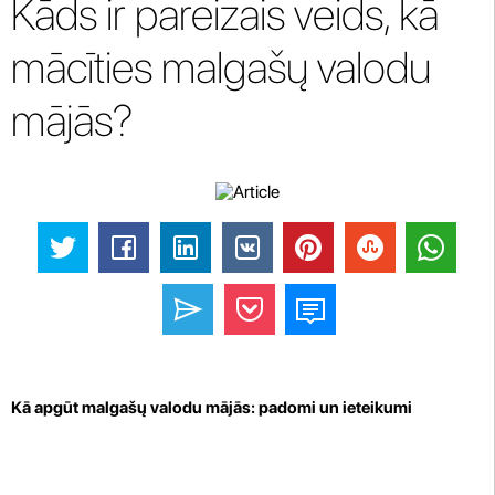
Kāds ir pareizais veids, kā
mācīties malgašų valodu
mājās?
Kā apgūt malgašų valodu mājās: padomi un ieteikumi