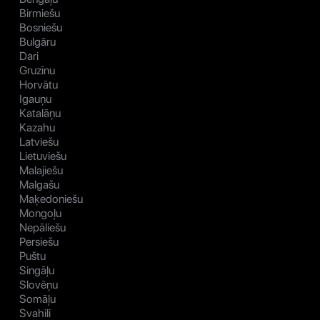
Birmiešu
Bosniešu
Bulgāru
Dari
Gruzīnu
Horvātu
Igauņu
Katalāņu
Kazahu
Latviešu
Lietuviešu
Malajiešu
Malgašu
Maķedoniešu
Mongoļu
Nepāliešu
Persiešu
Puštu
Singāļu
Slovēņu
Somāļu
Svahili