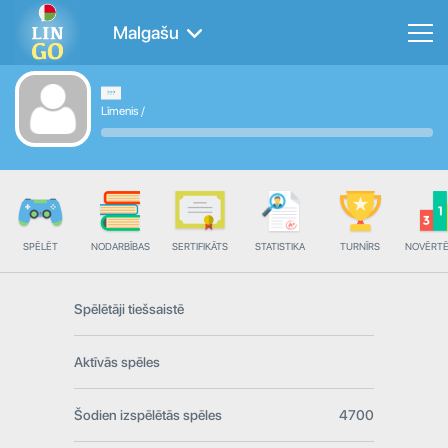
Malgašu
Līmenis
/
SPĒLĒT
NODARBĪBAS
SERTIFIKĀTS
STATISTIKA
TURNĪRS
NOVĒRT
Spēlētāji tiešsaistē
Aktīvās spēles
Šodien izspēlētās spēles
4700