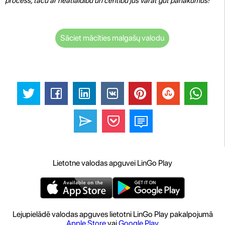
process, taču ar neatlaidību un centību jūs varat gūt panākumus!
Sāciet mācīties malgašų valodu
Lietotne valodas apguvei LinGo Play
Lejupielādē valodas apguves lietotni LinGo Play pakalpojumā
Apple Store
vai
Google Play