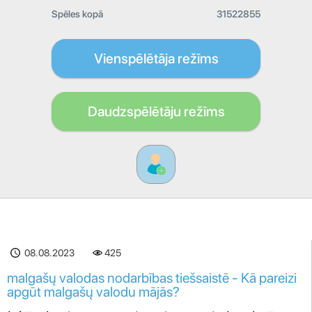
Spēles kopā
31522855
Vienspēlētāja režīms
Daudzspēlētāju režīms
08.08.2023
425
malgašų valodas nodarbības tiešsaistē - Kā pareizi
apgūt malgašų valodu mājās?