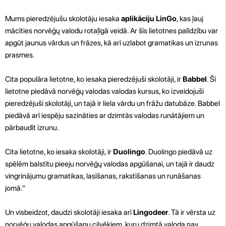
Mums pieredzējušu skolotāju iesaka
aplikāciju LinGo
, kas ļauj
mācīties norvēģų valodu rotaļīgā veidā. Ar šīs lietotnes palīdzību var
apgūt jaunus vārdus un frāzes, kā arī uzlabot gramatikas un izrunas
prasmes.
Cita populāra lietotne, ko iesaka pieredzējuši skolotāji, ir
Babbel
. Šī
lietotne piedāvā norvēģų valodas valodas kursus, ko izveidojuši
pieredzējuši skolotāji, un tajā ir liela vārdu un frāžu datubāze. Babbel
piedāvā arī iespēju sazināties ar dzimtās valodas runātājiem un
pārbaudīt izrunu.
Cita lietotne, ko iesaka skolotāji, ir
Duolingo
. Duolingo piedāvā uz
spēlēm balstītu pieeju norvēģų valodas apgūšanai, un tajā ir daudz
vingrinājumu gramatikas, lasīšanas, rakstīšanas un runāšanas
jomā."
Un visbeidzot, daudzi skolotāji iesaka arī
Lingodeer
. Tā ir vērsta uz
norvēģų valodas apgūšanu cilvēkiem, kuru dzimtā valoda nav