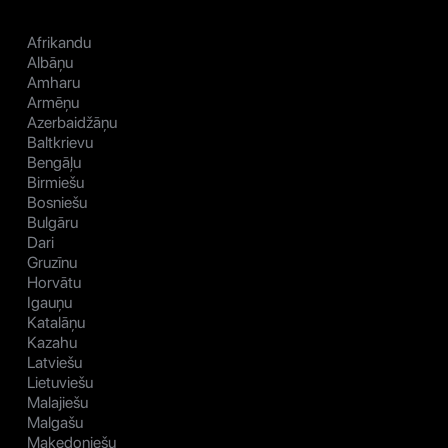
Afrikandu
Albāņu
Amharu
Armēņu
Azerbaidžāņu
Baltkrievu
Bengāļu
Birmiešu
Bosniešu
Bulgāru
Dari
Gruzīnu
Horvātu
Igauņu
Katalāņu
Kazahu
Latviešu
Lietuviešu
Malajiešu
Malgašu
Maķedoniešu