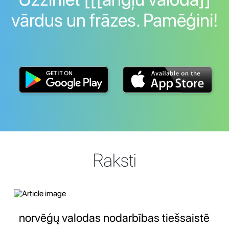
vārdus un frāzes. Pamēģini!
Raksti
norvēģų valodas nodarbības tiešsaistē