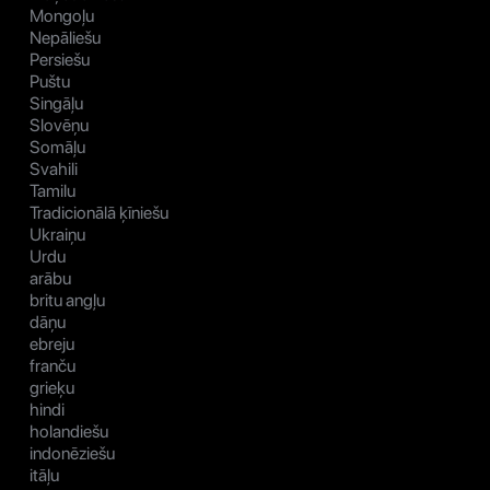
Mongoļu
Nepāliešu
Persiešu
Puštu
Singāļu
Slovēņu
Somāļu
Svahili
Tamilu
Tradicionālā ķīniešu
Ukraiņu
Urdu
arābu
britu angļu
dāņu
ebreju
franču
grieķu
hindi
holandiešu
indonēziešu
itāļu