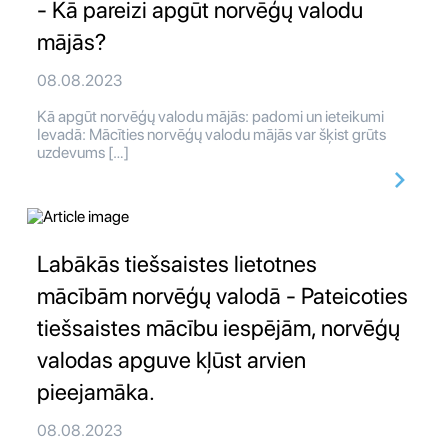
- Kā pareizi apgūt norvēģų valodu
mājās?
08.08.2023
Kā apgūt norvēģų valodu mājās: padomi un ieteikumi
Ievadā: Mācīties norvēģų valodu mājās var šķist grūts
uzdevums […]
Labākās tiešsaistes lietotnes
mācībām norvēģų valodā - Pateicoties
tiešsaistes mācību iespējām, norvēģų
valodas apguve kļūst arvien
pieejamāka.
08.08.2023