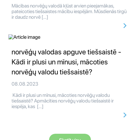
Mācības norvēģų valodā kļūst arvien pieejamākas,
pateicoties tiešsaistes mācību iespējām. Mūsdienās tirgū
ir daudz norvē […]
norvēģų valodas apguve tiešsaistē -
Kādi ir plusi un mīnusi, mācoties
norvēģų valodu tiešsaistē?
08.08.2023
Kādi ir plusi un mīnusi, mācoties norvēģų valodu
tiešsaistē? Apmācīties norvēģų valodu tiešsaistē ir
iespēja, kas […]