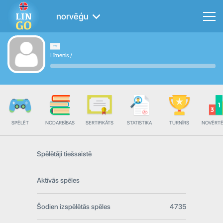
norvēģu
Līmenis
/
SPĒLĒT
NODARBĪBAS
SERTIFIKĀTS
STATISTIKA
TURNĪRS
NOVĒRT
Spēlētāji tiešsaistē
Aktīvās spēles
Šodien izspēlētās spēles
4735