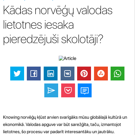
Kādas norvēģų valodas
lietotnes iesaka
pieredzējuši skolotāji?
Knowing norvēģų kļūst arvien svarīgāks mūsu globālajā kultūrā un
ekonomikā. Valodas apguve var būt sarežģīta, taču, izmantojot
lietotnes, šo procesu var padarīt interesantāku un jautrāku.