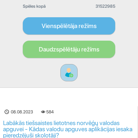
Spēles kopā
31522985
Vienspēlētāja režīms
Daudzspēlētāju režīms
08.08.2023
584
Labākās tiešsaistes lietotnes norvēģų valodas
apguvei - Kādas valodu apguves aplikācijas iesaka
pieredzējuši skolotāji?