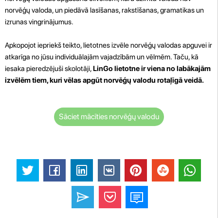
norvēģų valoda, un piedāvā lasīšanas, rakstīšanas, gramatikas un
izrunas vingrinājumus.
Apkopojot iepriekš teikto, lietotnes izvēle norvēģų valodas apguvei ir
atkarīga no jūsu individuālajām vajadzībām un vēlmēm. Taču, kā
iesaka pieredzējuši skolotāji,
LinGo lietotne ir viena no labākajām
izvēlēm tiem, kuri vēlas apgūt norvēģų valodu rotaļīgā veidā.
Sāciet mācīties norvēģų valodu