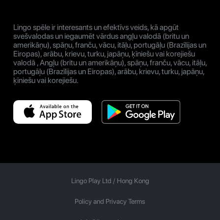
Lingo spēle ir interesants un efektīvs veids, kā apgūt
svešvalodas un iegaumēt vārdus angļu valodā (britu un
amerikāņu), spāņu, franču, vācu, itāļu, portugāļu (Brazīlijas un
Eiropas), arābu, krievu, turku, japāņu, ķīniešu vai korejiešu
valodā , Angļu (britu un amerikāņu), spāņu, franču, vācu, itāļu,
portugāļu (Brazīlijas un Eiropas), arābu, krievu, turku, japāņu,
ķīniešu vai korejiešu.
Lingo Play Ltd /
Hong Kong
Policy and Privacy Terms