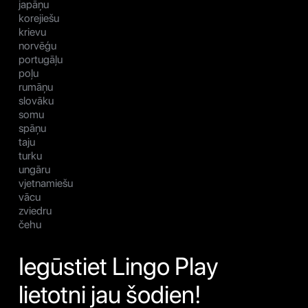
japāņu
korejiešu
krievu
norvēģu
portugāļu
poļu
rumāņu
slovāku
somu
spāņu
taju
turku
ungāru
vjetnamiešu
vācu
zviedru
čehu
Iegūstiet Lingo Play
lietotni jau šodien!