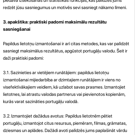
piedāvā izsekošanas un statistikas funkcijas, kas palīdzēs jums
redzēt jūsu sasniegumus un motivēs sevi sasniegt nākamo līmeni.
3. apakštika: praktiski padomi maksimālu rezultātu
sasniegšanai
Papildus lietotņu izmantošanai ir arī citas metodes, kas var palīdzēt
sasniegt maksimālus rezultātus, apgūstot portugāļu valodu. Šeit ir
daži praktiski padomi:
3.1. Sazinieties ar vietējiem runātājiem: papildus lietotņu
izmantošanai mijiedarbība ar dzimtajiem runātājiem ir viens no
visefektīvākajiem veidiem, kā uzlabot savas prasmes. Izmantojiet
lietotnes, lai atrastu valodas partnerus vai pievienotos kopienām,
kurās varat sazināties portugāļu valodā.
3.2. Izmantojiet dažādus avotus: Papildus lietotnēm pētiet
portugāļu, izmantojot citus resursus, piemēram, filmas, grāmatas,
dziesmas un aplādes. Dažādi avoti palīdzēs jums paplašināt vārdu