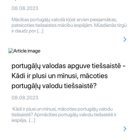
08.08.2023
Mācības portugāļų valodā kļūst arvien pieejamākas,
pateicoties tiešsaistes mācību iespējām. Mūsdienās tirgū
ir daudz por […]
portugāļų valodas apguve tiešsaistē -
Kādi ir plusi un mīnusi, mācoties
portugāļų valodu tiešsaistē?
08.08.2023
Kādi ir plusi un mīnusi, mācoties portugāļų valodu
tiešsaistē? Apmācīties portugāļų valodu tiešsaistē ir
iespēja, […]