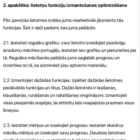
2. apakštika: lietotņu funkciju izmantošanas optimizēšana
Pēc pareizās lietotnes izvēles jums visefektīvāk jāizmanto tās
funkcijas. Šeit ir daži padomi, kas jums palīdzēs:
2.1. Iestatiet regulāru grafiku: caur lietotni izveidojiet pastāvīgu
ieradumu mācīties portugāļu. Iestatiet sev grafiku un pieturieties pie
tā. Regulāra mācīšanās palīdzēs jums saglabāt progresu un
izvairīties no tā, ka aizmirsīsit jūsu aptverto materiālu.
2.2. Izmantojiet dažādas funkcijas: izpētiet dažādas lietotnes
piedāvātās funkcijas un rīkus. Dažās lietotnēs ir lasīšanas,
klausīšanās, runāšanas un rakstīšanas vingrinājumi. Izmantojiet
visas pieejamās iespējas, lai attīstītu labi noapaļotas prasmes visos
līmeņos.
2.3. Iestatiet mērķus un izsekojiet progresu: iestatiet skaidrus
mācību mērķus un izsekojiet savu progresu. Daudzas lietotnes