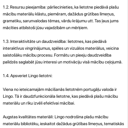
1.2. Resursu pieejamība: pārliecinieties, ka lietotne piedāvā plašu
mācību materiālu klāstu, piemēram, dažādus grūtības līmeņus,
gramatiku, sarunvalodas tēmas, vārdu krājumu utt. Tas ļaus jums
mācīties atbilstoši jūsu vajadzībām un mērķiem.
1.3. Interaktivitāte un daudzveidība: lietotnes, kas piedāvā
interaktīvus vingrinājumus, spēles un vizuālos materiālus, veicina
saistošāku mācību procesu. Formātu un pieeju daudzveidība
palīdzēs saglabāt jūsu interesi un motivāciju visā mācību ceļojumā.
1.4. Apsveriet Lingo lietotni:
Viena no ieteicamajām mācīšanās lietotnēm portugāļu valoda ir
Lingo. Tā ir daudzfunkcionāla lietotne, kas piedāvā plašu mācību
materiālu un rīku izvēli efektīvai mācībai.
Augstas kvalitātes materiāli: Lingo nodrošina plašu mācību
materiālu bibliotēku, ieskaitot dažādus grūtības līmeņus, tematiskās