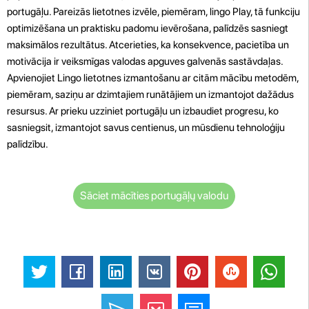
portugāļu. Pareizās lietotnes izvēle, piemēram, lingo Play, tā funkciju
optimizēšana un praktisku padomu ievērošana, palīdzēs sasniegt
maksimālos rezultātus. Atcerieties, ka konsekvence, pacietība un
motivācija ir veiksmīgas valodas apguves galvenās sastāvdaļas.
Apvienojiet Lingo lietotnes izmantošanu ar citām mācību metodēm,
piemēram, saziņu ar dzimtajiem runātājiem un izmantojot dažādus
resursus. Ar prieku uzziniet portugāļu un izbaudiet progresu, ko
sasniegsit, izmantojot savus centienus, un mūsdienu tehnoloģiju
palīdzību.
Sāciet mācīties portugāļų valodu