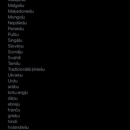
Malgašu
Maķedoniešu
Mongoļu
Nepāliešu
Persiešu
Puštu
Singāļu
Slovēņu
Somāļu
Svahili
Tamilu
Tradicionālā ķīniešu
Ukraiņu
Urdu
arābu
britu angļu
dāņu
ebreju
franču
grieķu
hindi
holandiešu