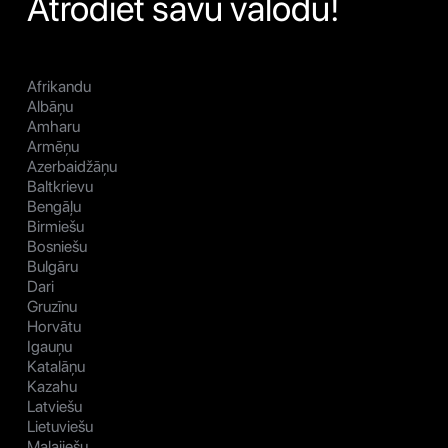
Atrodiet savu valodu!
Afrikandu
Albāņu
Amharu
Armēņu
Azerbaidžāņu
Baltkrievu
Bengāļu
Birmiešu
Bosniešu
Bulgāru
Dari
Gruzīnu
Horvātu
Igauņu
Katalāņu
Kazahu
Latviešu
Lietuviešu
Malajiešu