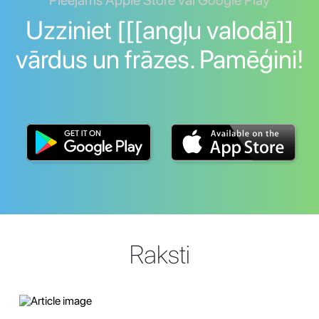
Pieejams Apple Store vai Google Play
Uzziniet [[[angļu valodā]]
vārdus un frāzes. Pamēģini!
Raksti