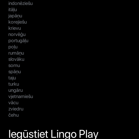
indonēziešu
itāļu
japāņu
korejiešu
krievu
norvēģu
portugāļu
poļu
rumāņu
slovāku
somu
spāņu
taju
turku
ungāru
vjetnamiešu
vācu
zviedru
čehu
Iegūstiet Lingo Play