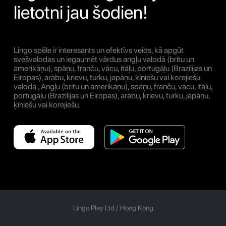
lietotni jau šodien!
Lingo spēle ir interesants un efektīvs veids, kā apgūt
svešvalodas un iegaumēt vārdus angļu valodā (britu un
amerikāņu), spāņu, franču, vācu, itāļu, portugāļu (Brazīlijas un
Eiropas), arābu, krievu, turku, japāņu, ķīniešu vai korejiešu
valodā , Angļu (britu un amerikāņu), spāņu, franču, vācu, itāļu,
portugāļu (Brazīlijas un Eiropas), arābu, krievu, turku, japāņu,
ķīniešu vai korejiešu.
Lingo Play Ltd /
Hong Kong