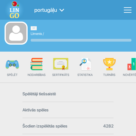
portugāļu
Līmenis
/
SPĒLĒT
NODARBĪBAS
SERTIFIKĀTS
STATISTIKA
TURNĪRS
NOVĒRT
Spēlētāji tiešsaistē
Aktīvās spēles
Šodien izspēlētās spēles
4282