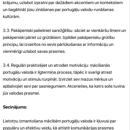
krājumu, uzlabot izpratni par dažādiem akcentiem un kontekstiem
un bagātināt jūsu zināšanas par portugāļu valodu-runāšanas
kultūrām.
3.3. Pakāpeniski palieliniet sarežģītību: sāciet ar vienkāršu līmeni un
pakāpeniski pāriet uz grūtākiem. Izpildiet pakāpenisku grūtību
principu, lai izvairītos no sevis pārlūkošanas ar informāciju un
vienmērīgi uzlabot savas prasmes.
3.4. Regulāri praktizējiet un atrodiet motivāciju: mācīšanās
portugāļu valoda ir ilgtermiņa process, tāpēc ir svarīgi atrast
motivāciju un stimulu turpināt. Izvirziet sev mazus mērķus un
apbalvojiet sevi par sasniegumiem. Atcerieties, ka katrs solis tuvina
jūs valodas prasmei.
Secinājums:
Lietotņu izmantošana mācībām portugāļu valoda ir kļuvusi par
populāru un efektīvu veidu, kā attīstīt komunikācijas prasmes