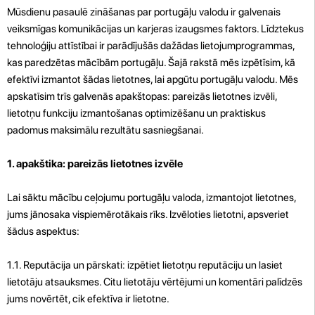
Mūsdienu pasaulē zināšanas par portugāļu valodu ir galvenais
veiksmīgas komunikācijas un karjeras izaugsmes faktors. Līdztekus
tehnoloģiju attīstībai ir parādījušās dažādas lietojumprogrammas,
kas paredzētas mācībām portugāļu. Šajā rakstā mēs izpētīsim, kā
efektīvi izmantot šādas lietotnes, lai apgūtu portugāļu valodu. Mēs
apskatīsim trīs galvenās apakštopas: pareizās lietotnes izvēli,
lietotņu funkciju izmantošanas optimizēšanu un praktiskus
padomus maksimālu rezultātu sasniegšanai.
1. apakštika: pareizās lietotnes izvēle
Lai sāktu mācību ceļojumu portugāļu valoda, izmantojot lietotnes,
jums jānosaka vispiemērotākais rīks. Izvēloties lietotni, apsveriet
šādus aspektus:
1.1. Reputācija un pārskati: izpētiet lietotņu reputāciju un lasiet
lietotāju atsauksmes. Citu lietotāju vērtējumi un komentāri palīdzēs
jums novērtēt, cik efektīva ir lietotne.