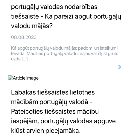
portugāļų valodas nodarbības
tiešsaistē - Kā pareizi apgūt portugāļų
valodu mājās?
08.08.2023
Kā apgūt portugāļų valodu mājās: padomi un ieteikumi
Ievadā: Mācīties portugāļų valodu mājās var šķist grūts
uzde […]
Labākās tiešsaistes lietotnes
mācībām portugāļų valodā -
Pateicoties tiešsaistes mācību
iespējām, portugāļų valodas apguve
kļūst arvien pieejamāka.