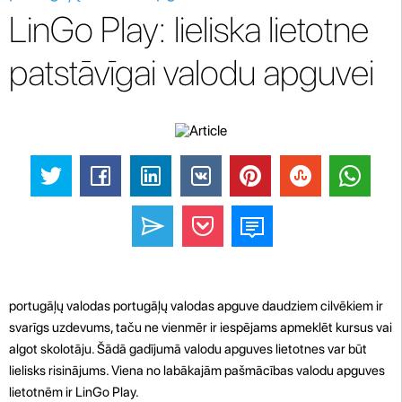
LinGo Play: lieliska lietotne
patstāvīgai valodu apguvei
portugāļų valodas portugāļų valodas apguve daudziem cilvēkiem ir
svarīgs uzdevums, taču ne vienmēr ir iespējams apmeklēt kursus vai
algot skolotāju. Šādā gadījumā valodu apguves lietotnes var būt
lielisks risinājums. Viena no labākajām pašmācības valodu apguves
lietotnēm ir LinGo Play.