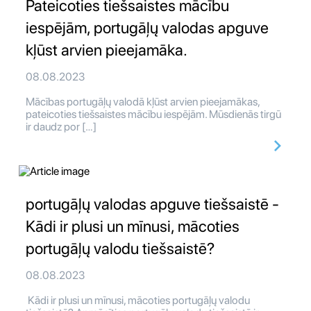
Pateicoties tiešsaistes mācību
iespējām, portugāļų valodas apguve
kļūst arvien pieejamāka.
08.08.2023
Mācības portugāļų valodā kļūst arvien pieejamākas,
pateicoties tiešsaistes mācību iespējām. Mūsdienās tirgū
ir daudz por […]
portugāļų valodas apguve tiešsaistē -
Kādi ir plusi un mīnusi, mācoties
portugāļų valodu tiešsaistē?
08.08.2023
Kādi ir plusi un mīnusi, mācoties portugāļų valodu