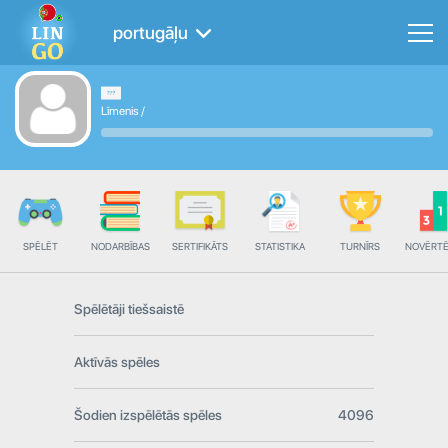
portugāļu
Līmenis
/
SPĒLĒT
NODARBĪBAS
SERTIFIKĀTS
STATISTIKA
TURNĪRS
NOVĒRT
Spēlētāji tiešsaistē
Aktīvās spēles
Šodien izspēlētās spēles
4096