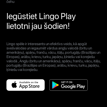
čehu
Iegūstiet Lingo Play
lietotni jau šodien!
Lingo spēle ir interesants un efektīvs veids, kā apgūt
svešvalodas un iegaumēt vārdus angļu valodā (britu un
amerikāņu), spāņu, franču, vācu, itāļu, portugāļu (Brazīlijas un
Eiropas), arābu, krievu, turku, japāņu, ķīniešu vai korejiešu
valodā , Angļu (britu un amerikāņu), spāņu, franču, vācu, itāļu,
portugāļu (Brazīlijas un Eiropas), arābu, krievu, turku, japāņu,
ķīniešu vai korejiešu.