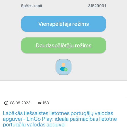
Spēles kopā
31529991
Vienspēlētāja režīms
Daudzspēlētāju režīms
08.08.2023
158
Labākās tiešsaistes lietotnes portugāļų valodas
apguvei - LinGo Play: ideāla pašmācības lietotne
portugāļų valodas apguvei