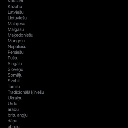
Katalāņu
Kazahu
Latviešu
Lietuviešu
Malajiešu
Malgašu
Maķedoniešu
Mongoļu
Nepāliešu
Persiešu
Puštu
Singāļu
Slovēņu
Somāļu
Svahili
Tamilu
Tradicionālā ķīniešu
Ukraiņu
Urdu
arābu
britu angļu
dāņu
ebreju