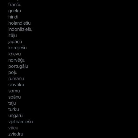
franču
grieķu
hindi
holandiešu
indonēziešu
itāļu
japāņu
korejiešu
krievu
norvēģu
portugāļu
poļu
rumāņu
slovāku
somu
spāņu
taju
turku
ungāru
vjetnamiešu
vācu
zviedru