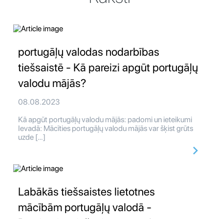
portugāļų valodas nodarbības
tiešsaistē - Kā pareizi apgūt portugāļų
valodu mājās?
08.08.2023
Kā apgūt portugāļų valodu mājās: padomi un ieteikumi
Ievadā: Mācīties portugāļų valodu mājās var šķist grūts
uzde […]
Labākās tiešsaistes lietotnes
mācībām portugāļų valodā -