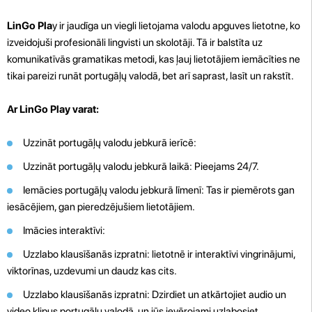
LinGo Pla
y ir jaudīga un viegli lietojama valodu apguves lietotne, ko
izveidojuši profesionāli lingvisti un skolotāji. Tā ir balstīta uz
komunikatīvās gramatikas metodi, kas ļauj lietotājiem iemācīties ne
tikai pareizi runāt portugāļų valodā, bet arī saprast, lasīt un rakstīt.
Ar LinGo Play varat:
Uzzināt portugāļų valodu jebkurā ierīcē:
Uzzināt portugāļų valodu jebkurā laikā: Pieejams 24/7.
Iemācies portugāļų valodu jebkurā līmenī: Tas ir piemērots gan
iesācējiem, gan pieredzējušiem lietotājiem.
Imācies interaktīvi:
Uzzlabo klausīšanās izpratni: lietotnē ir interaktīvi vingrinājumi,
viktorīnas, uzdevumi un daudz kas cits.
Uzzlabo klausīšanās izpratni: Dzirdiet un atkārtojiet audio un
video klipus portugāļų valodā, un jūs ievērojami uzlabosiet