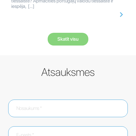
tiešsaistē? Apmācīties portugāļų valodu tiešsaistē ir
iespēja, […]
Skatīt visu
Atsauksmes