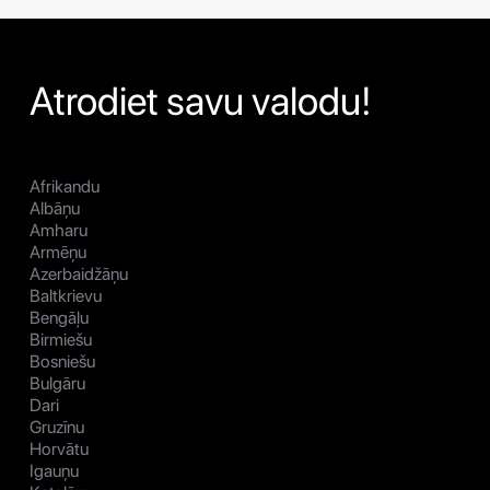
Atrodiet savu valodu!
Afrikandu
Albāņu
Amharu
Armēņu
Azerbaidžāņu
Baltkrievu
Bengāļu
Birmiešu
Bosniešu
Bulgāru
Dari
Gruzīnu
Horvātu
Igauņu