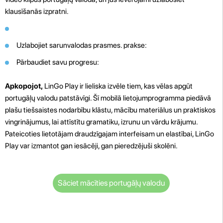
klausīšanās izpratni.
Uzlabojiet sarunvalodas prasmes. prakse:
Pārbaudiet savu progresu:
Apkopojot,
LinGo Play ir lieliska izvēle tiem, kas vēlas apgūt
portugāļų valodu patstāvīgi. Šī mobilā lietojumprogramma piedāvā
plašu tiešsaistes nodarbību klāstu, mācību materiālus un praktiskos
vingrinājumus, lai attīstītu gramatiku, izrunu un vārdu krājumu.
Pateicoties lietotājam draudzīgajam interfeisam un elastībai, LinGo
Play var izmantot gan iesācēji, gan pieredzējuši skolēni.
Sāciet mācīties portugāļų valodu