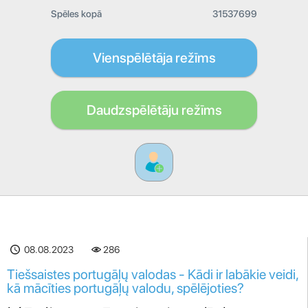
Spēles kopā
31537699
Vienspēlētāja režīms
Daudzspēlētāju režīms
08.08.2023
286
Tiešsaistes portugāļų valodas - Kādi ir labākie veidi,
kā mācīties portugāļų valodu, spēlējoties?