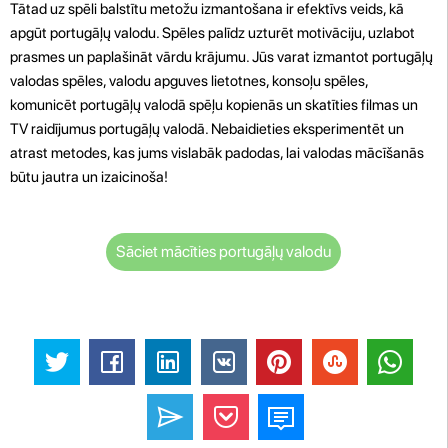
Tātad uz spēli balstītu metožu izmantošana ir efektīvs veids, kā
apgūt portugāļų valodu. Spēles palīdz uzturēt motivāciju, uzlabot
prasmes un paplašināt vārdu krājumu. Jūs varat izmantot portugāļų
valodas spēles, valodu apguves lietotnes, konsoļu spēles,
komunicēt portugāļų valodā spēļu kopienās un skatīties filmas un
TV raidījumus portugāļų valodā. Nebaidieties eksperimentēt un
atrast metodes, kas jums vislabāk padodas, lai valodas mācīšanās
būtu jautra un izaicinoša!
Sāciet mācīties portugāļų valodu