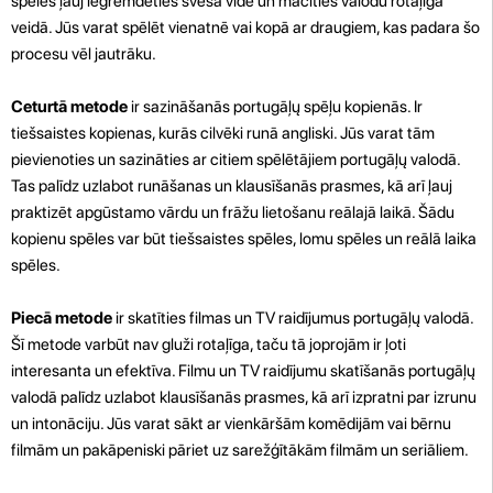
spēles ļauj iegremdēties svešā vidē un mācīties valodu rotaļīgā
veidā. Jūs varat spēlēt vienatnē vai kopā ar draugiem, kas padara šo
procesu vēl jautrāku.
Ceturtā metode
ir sazināšanās portugāļų spēļu kopienās. Ir
tiešsaistes kopienas, kurās cilvēki runā angliski. Jūs varat tām
pievienoties un sazināties ar citiem spēlētājiem portugāļų valodā.
Tas palīdz uzlabot runāšanas un klausīšanās prasmes, kā arī ļauj
praktizēt apgūstamo vārdu un frāžu lietošanu reālajā laikā. Šādu
kopienu spēles var būt tiešsaistes spēles, lomu spēles un reālā laika
spēles.
Piecā metode
ir skatīties filmas un TV raidījumus portugāļų valodā.
Šī metode varbūt nav gluži rotaļīga, taču tā joprojām ir ļoti
interesanta un efektīva. Filmu un TV raidījumu skatīšanās portugāļų
valodā palīdz uzlabot klausīšanās prasmes, kā arī izpratni par izrunu
un intonāciju. Jūs varat sākt ar vienkāršām komēdijām vai bērnu
filmām un pakāpeniski pāriet uz sarežģītākām filmām un seriāliem.