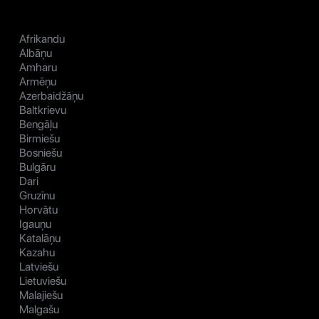
Afrikandu
Albāņu
Amharu
Armēņu
Azerbaidžāņu
Baltkrievu
Bengāļu
Birmiešu
Bosniešu
Bulgāru
Dari
Gruzīnu
Horvātu
Igauņu
Katalāņu
Kazahu
Latviešu
Lietuviešu
Malajiešu
Malgašu