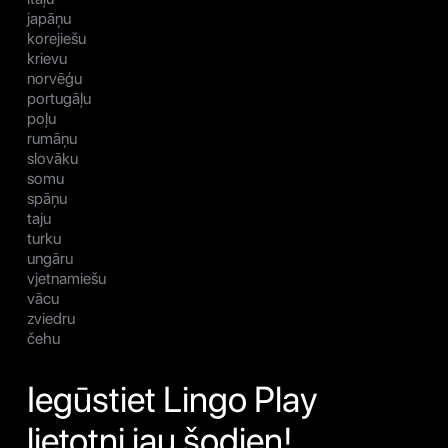
japāņu
korejiešu
krievu
norvēģu
portugāļu
poļu
rumāņu
slovāku
somu
spāņu
taju
turku
ungāru
vjetnamiešu
vācu
zviedru
čehu
Iegūstiet Lingo Play
lietotni jau šodien!