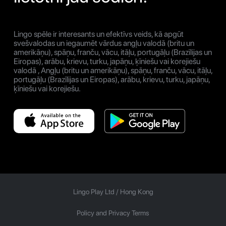
Lingo spēle ir interesants un efektīvs veids, kā apgūt
svešvalodas un iegaumēt vārdus angļu valodā (britu un
amerikāņu), spāņu, franču, vācu, itāļu, portugāļu (Brazīlijas un
Eiropas), arābu, krievu, turku, japāņu, ķīniešu vai korejiešu
valodā , Angļu (britu un amerikāņu), spāņu, franču, vācu, itāļu,
portugāļu (Brazīlijas un Eiropas), arābu, krievu, turku, japāņu,
ķīniešu vai korejiešu.
Lingo Play Ltd /
Hong Kong
Policy and Privacy Terms