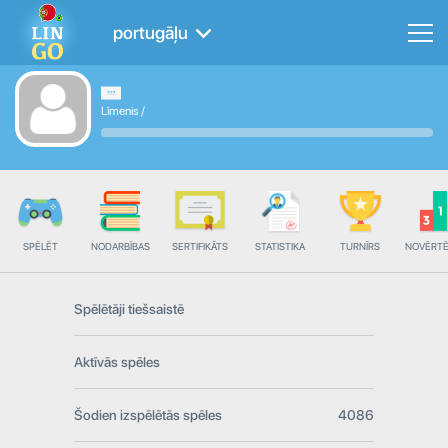
portugāļu
Līmenis
/
SPĒLĒT
NODARBĪBAS
SERTIFIKĀTS
STATISTIKA
TURNĪRS
NOVĒRT
Spēlētāji tiešsaistē
Aktīvās spēles
Šodien izspēlētās spēles
4086