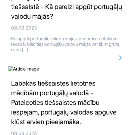
tiešsaistē - Kā pareizi apgūt portugāļų
valodu mājās?
08.08.2023
Kā apgūt portugāļų valodu mājās: padomi un ieteikumi
Ievadā: Mācīties portugāļų valodu mājās var šķist grūts
uzde […]
Labākās tiešsaistes lietotnes
mācībām portugāļų valodā -
Pateicoties tiešsaistes mācību
iespējām, portugāļų valodas apguve
kļūst arvien pieejamāka.
08.08.2023