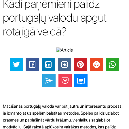
Kādi paņēmieni palīdz
portugāļų valodu apgūt
rotaļīgā veidā?
Mācīšanās portugāļų valodā var būt jautrs un interesants process,
ja izmantojat uz spēlēm balstītas metodes. Spēles palīdz uzlabot
prasmes un paplašināt vārdu krājumu, vienlaikus saglabājot
motivāciju. Šajā rakstā aplūkosim vairākas metodes, kas palīdz