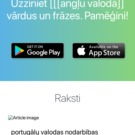
Uzziniet [[[angļu valodā]]
vārdus un frāzes. Pamēģini!
Raksti
portugāļų valodas nodarbības