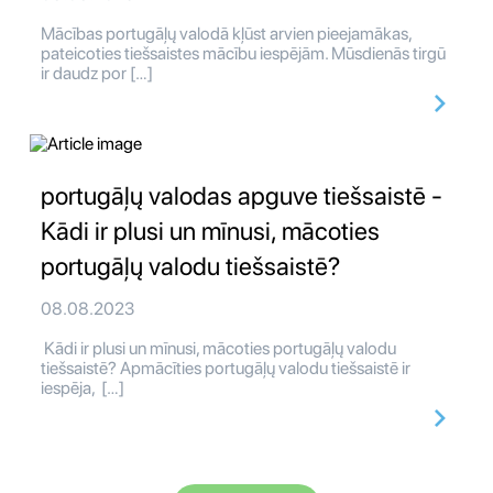
Mācības portugāļų valodā kļūst arvien pieejamākas,
pateicoties tiešsaistes mācību iespējām. Mūsdienās tirgū
ir daudz por […]
portugāļų valodas apguve tiešsaistē -
Kādi ir plusi un mīnusi, mācoties
portugāļų valodu tiešsaistē?
08.08.2023
Kādi ir plusi un mīnusi, mācoties portugāļų valodu
tiešsaistē? Apmācīties portugāļų valodu tiešsaistē ir
iespēja, […]