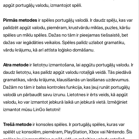
apgūt portugāļų valodu, izmantojot spēli.
Pirmās metodes
ir spēles portugāļų valodā. Ir daudz spēļu, kas var
palīdzēt apgūt valodu, piemēram, krustvārdu mīklas, puzles, kāršu
spēles un mīklu spēles. Dažas no tām ir pieejamas tiešsaistē, bet
dažas var iegādāties veikalos. Spēles palīdz uzlabot gramatiku,
vārdu krājumu, kā arī attīsta loģisko domāšanu.
Atra metode
ir lietotņu izmantošana, lai apgūtu portugāļų valodu. Ir
daudz lietotņu, kas palīdz apgūt valodu rotaļīgā veidā. Tās piedāvā
gramatikas, vārdu krājuma, klausīšanās un lasīšanas uzdevumus.
Dažām no tām ir balss kontroles funkcija, kas ļauj runāt portugāļų
valodā un pārbaudīt savu izrunu. Lietotnes ir ērts veids, kā apgūt
valodu, ko var izmantot jebkurā laikā un jebkurā vietā. Izmēģiniet
izmantot mūsu LinGo lietotni!
Trešā metode
ir konsoles spēles. Ir portugāļų spēles, kuras var
spēlēt uz konsolēm, piemēram, PlayStation, Xbox vai Nintendo. Šīs