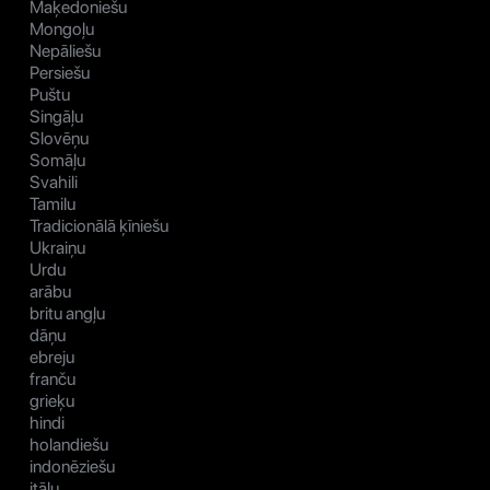
Maķedoniešu
Mongoļu
Nepāliešu
Persiešu
Puštu
Singāļu
Slovēņu
Somāļu
Svahili
Tamilu
Tradicionālā ķīniešu
Ukraiņu
Urdu
arābu
britu angļu
dāņu
ebreju
franču
grieķu
hindi
holandiešu
indonēziešu
itāļu