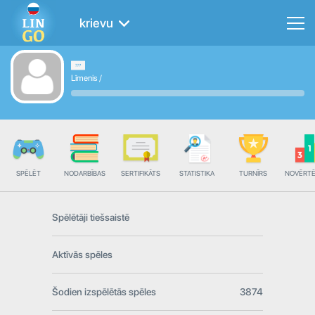
krievu
Līmenis
/
SPĒLĒT
NODARBĪBAS
SERTIFIKĀTS
STATISTIKA
TURNĪRS
NOVĒRT
Spēlētāji tiešsaistē
Aktīvās spēles
Šodien izspēlētās spēles
3874