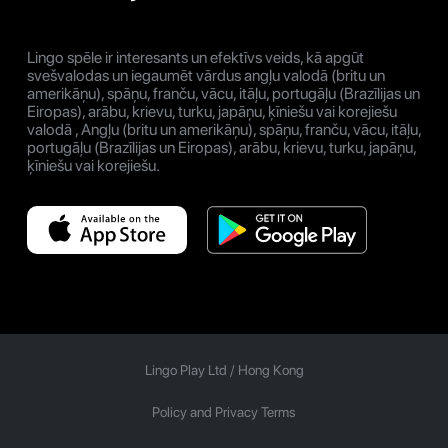
Lingo spēle ir interesants un efektīvs veids, kā apgūt
svešvalodas un iegaumēt vārdus angļu valodā (britu un
amerikāņu), spāņu, franču, vācu, itāļu, portugāļu (Brazīlijas un
Eiropas), arābu, krievu, turku, japāņu, ķīniešu vai korejiešu
valodā , Angļu (britu un amerikāņu), spāņu, franču, vācu, itāļu,
portugāļu (Brazīlijas un Eiropas), arābu, krievu, turku, japāņu,
ķīniešu vai korejiešu.
Lingo Play Ltd /
Hong Kong
Policy and Privacy Terms