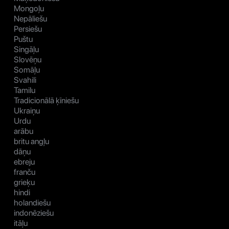
Mongoļu
Nepāliešu
Persiešu
Puštu
Singāļu
Slovēņu
Somāļu
Svahili
Tamilu
Tradicionālā ķīniešu
Ukraiņu
Urdu
arābu
britu angļu
dāņu
ebreju
franču
grieķu
hindi
holandiešu
indonēziešu
itāļu