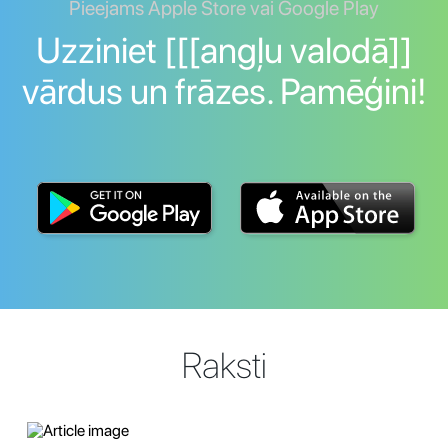
Pieejams Apple Store vai Google Play
Uzziniet [[[angļu valodā]]
vārdus un frāzes. Pamēģini!
Raksti