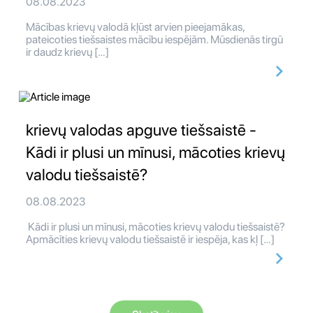
08.08.2023
Mācības krievų valodā kļūst arvien pieejamākas,
pateicoties tiešsaistes mācību iespējām. Mūsdienās tirgū
ir daudz krievų […]
krievų valodas apguve tiešsaistē -
Kādi ir plusi un mīnusi, mācoties krievų
valodu tiešsaistē?
08.08.2023
Kādi ir plusi un mīnusi, mācoties krievų valodu tiešsaistē?
Apmācīties krievų valodu tiešsaistē ir iespēja, kas kļ […]