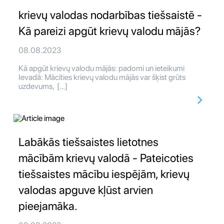
krievų valodas nodarbības tiešsaistē -
Kā pareizi apgūt krievų valodu mājās?
08.08.2023
Kā apgūt krievų valodu mājās: padomi un ieteikumi
Ievadā: Mācīties krievų valodu mājās var šķist grūts
uzdevums, […]
Labākās tiešsaistes lietotnes
mācībām krievų valodā - Pateicoties
tiešsaistes mācību iespējām, krievų
valodas apguve kļūst arvien
pieejamāka.