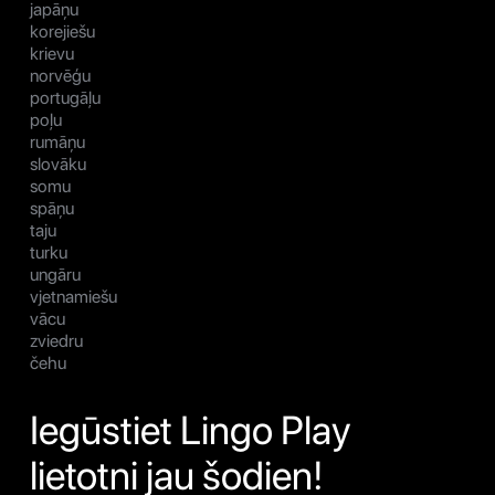
japāņu
korejiešu
krievu
norvēģu
portugāļu
poļu
rumāņu
slovāku
somu
spāņu
taju
turku
ungāru
vjetnamiešu
vācu
zviedru
čehu
Iegūstiet Lingo Play
lietotni jau šodien!