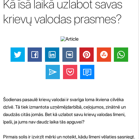
Kā īsā laikā uzlabot savas
krievų valodas prasmes?
Šodienas pasaulē krievų valodai ir svarīga loma ikviena cilvēka
dzīvē. Tā tiek izmantota uzņēmējdarbībā, ceļojumos, zinātnē un
daudzās citās jomās. Bet kā uzlabot savu krievų valodas līmeni,
īpaši, ja jums nav daudz laika tās apguvei?
Pirmais solis ir izvirzīt mērķi un noteikt, kādu līmeni vēlaties sasniegt.