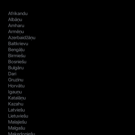
Afrikandu
Albāņu
Amharu
Armēņu
Azerbaidžāņu
Baltkrievu
Bengāļu
Birmiešu
Bosniešu
Bulgāru
Dari
Gruzīnu
Horvātu
Igauņu
Katalāņu
Kazahu
Latviešu
Lietuviešu
Malajiešu
Malgašu
Maķedoniešu