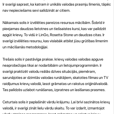
Ir svarīgi saprast, ka katram ir unikāls valodas prasmju līmenis, tāpēc
nav nepieciešams sevi salīdzināt ar citiem.
Nākamais solis ir izvēlēties pareizos resursus mācībām. Šobrīd ir
pieejamas daudzas lietotnes un tiešsaistes kursi, kas var palīdzēt
apgūt krievų. To vidū ir LinGo, Rosetta Stone un daudzas citas. Ir
svarīgi izvēlēties resursu, kas vislabāk atbilst jūsu grūtības līmenim
un mācīšanās metodoloģijai.
Trešais solis ir pastāvīga prakse. krievų valodas valodas apguve
neaprobežojas tikai ar nodarbībām un lietojumprogrammām. Ir
svarīgi praktizēt valodu reālās dzīves situācijās, piemēram,
sarunājoties ar dzimtās valodas runātājiem, skatoties filmas un TV
raidījumus krievų valodā, lasot grāmatas un rakstus oriģinālvalodā.
Tas palīdzēs uzlabot runāšanas, izpratnes un lasīšanas prasmes.
Ceturtais solis ir paplašināt vārdu krājumu. Lai brīvi sazinātos krievų
valodā, ir svarīgi zināt lielu vārdu skaitu. To var izdarīt, izmantojot