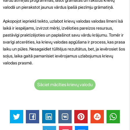
vārdu atmiņas programmas, lasot grāmatas un rakstus krievų
valodā un pierakstot jaunus vārdus īpašā piezīmju grāmatiņā.
Apkopojot iepriekš teikto, uzlabot krievų valodas valodas līmeni īsā
laikā ir iespējams, izvirzot mērķi, izvēloties pareizos resursus,
pastāvīgi praktizējoties un paplašinot savu vārdu krājumu. Tomēr ir
svarīgi atcerēties, ka krievų valodas apgūšana ir process, kas prasa
laiku un pūles. Nesagaidiet tūlītējus rezultātus, bet, ja ievērosiet šos
soļus, laika gaitā pamanīsiet ievērojamus uzlabojumus krievų
valodas prasmē.
Sāciet mācīties krievų valodu