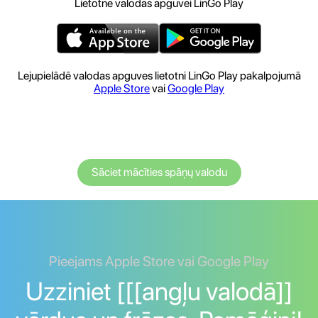
Lietotne valodas apguvei LinGo Play
Lejupielādē valodas apguves lietotni LinGo Play pakalpojumā
Apple Store
vai
Google Play
Sāciet mācīties spāņų valodu
Pieejams Apple Store vai Google Play
Uzziniet [[[angļu valodā]]