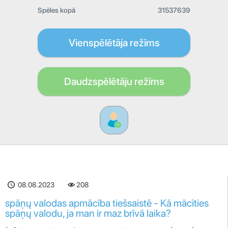
Spēles kopā
31537639
Vienspēlētāja režīms
Daudzspēlētāju režīms
08.08.2023
208
spāņų valodas apmācība tiešsaistē - Kā mācīties
spāņų valodu, ja man ir maz brīvā laika?