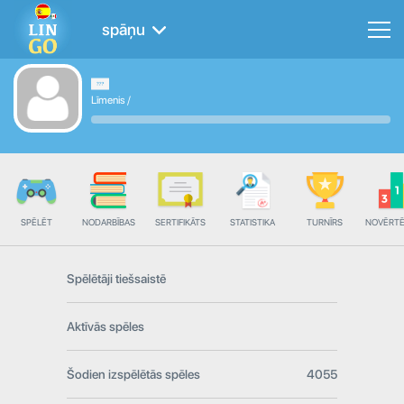
spāņu
Līmenis
/
SPĒLĒT
NODARBĪBAS
SERTIFIKĀTS
STATISTIKA
TURNĪRS
NOVĒRT
Spēlētāji tiešsaistē
Aktīvās spēles
Šodien izspēlētās spēles
4055