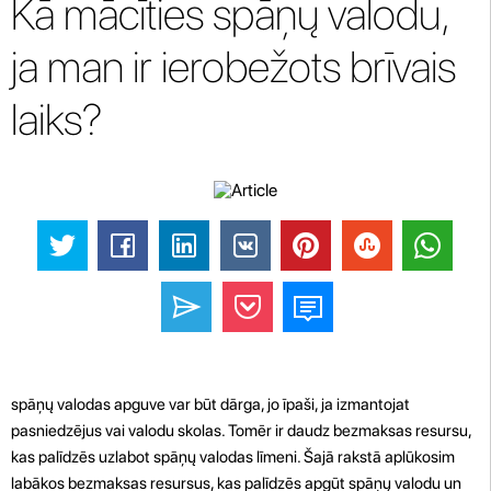
Kā mācīties spāņų valodu,
ja man ir ierobežots brīvais
laiks?
spāņų valodas apguve var būt dārga, jo īpaši, ja izmantojat
pasniedzējus vai valodu skolas. Tomēr ir daudz bezmaksas resursu,
kas palīdzēs uzlabot spāņų valodas līmeni. Šajā rakstā aplūkosim
labākos bezmaksas resursus, kas palīdzēs apgūt spāņų valodu un