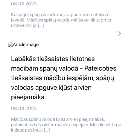
08.08.2023
Kā apgūt spāņų valodu mājās: padomi un ieteikumi
Ievadā: Mācīties spāņų valodu mājās var šķist grūts
uzdevums, jo […]
Labākās tiešsaistes lietotnes
mācībām spāņų valodā - Pateicoties
tiešsaistes mācību iespējām, spāņų
valodas apguve kļūst arvien
pieejamāka.
08.08.2023
Mācības spāņų valodā kļūst arvien pieejamākas,
pateicoties tiešsaistes mācību iespējām. Mūsdienās tirgū
ir daudz spāņų v […]