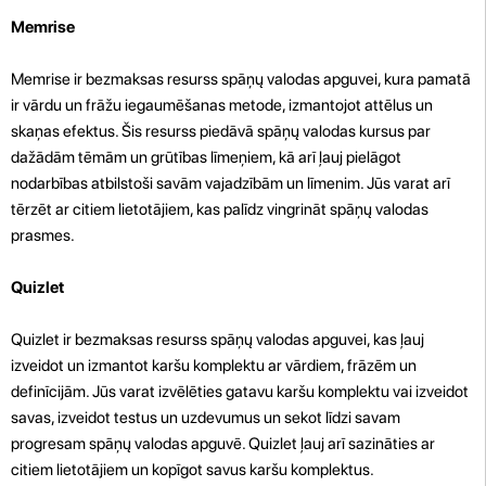
Memrise
Memrise ir bezmaksas resurss spāņų valodas apguvei, kura pamatā
ir vārdu un frāžu iegaumēšanas metode, izmantojot attēlus un
skaņas efektus. Šis resurss piedāvā spāņų valodas kursus par
dažādām tēmām un grūtības līmeņiem, kā arī ļauj pielāgot
nodarbības atbilstoši savām vajadzībām un līmenim. Jūs varat arī
tērzēt ar citiem lietotājiem, kas palīdz vingrināt spāņų valodas
prasmes.
Quizlet
Quizlet ir bezmaksas resurss spāņų valodas apguvei, kas ļauj
izveidot un izmantot karšu komplektu ar vārdiem, frāzēm un
definīcijām. Jūs varat izvēlēties gatavu karšu komplektu vai izveidot
savas, izveidot testus un uzdevumus un sekot līdzi savam
progresam spāņų valodas apguvē. Quizlet ļauj arī sazināties ar
citiem lietotājiem un kopīgot savus karšu komplektus.