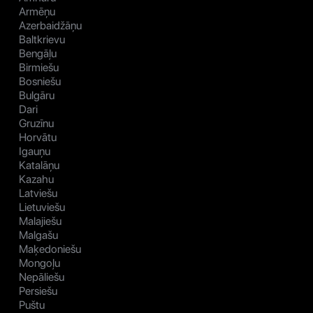
Armēņu
Azerbaidžāņu
Baltkrievu
Bengāļu
Birmiešu
Bosniešu
Bulgāru
Dari
Gruzīnu
Horvātu
Igauņu
Katalāņu
Kazahu
Latviešu
Lietuviešu
Malajiešu
Malgašu
Maķedoniešu
Mongoļu
Nepāliešu
Persiešu
Puštu