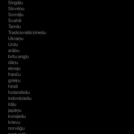
Singāļu
Slovēņu
Somāļu
Svahili
Tamilu
Tradicionālā ķīniešu
Ukraiņu
Urdu
arābu
britu angļu
dāņu
ebreju
franču
grieķu
hindi
holandiešu
indonēziešu
itāļu
japāņu
korejiešu
krievu
norvēģu