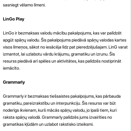
sasniegt vēlamo līmeni.
LinGo Play
LinGo ir bezmaksas valodu mācību pakalpojums, kas var palīdzēt
apgūt spāņų valodu. Šis pakalpojums piedāvā spāņų valodas kartes
visos līmeņos, sākot no iesācēja līdz pat pieredzējušajam. LinG varat
izmantot, lai uzlabotu vārdu krājumu, gramatiku un izrunu. Šis
resurss piedāvā arī spēles un aktivitātes, kas palīdzēs nostiprināt
iemācīto.
Grammarly
Grammarly ir bezmaksas tiešsaistes pakalpojums, kas pārbauda
gramatiku, pareizrakstību un interpunkciju. Šis resurss var būt
noderīgs ikvienam, kurš mācās spāņų valodu, jo īpaši tiem, kuri
raksta spāņų valodā. Grammarly palīdzēs jums izvairīties no
gramatikas kļūdām un uzlabot rakstisko izteiksmi.