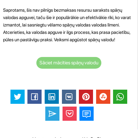
Saprotams, šis nav pilnīgs bezmaksas resursu saraksts spāņų
valodas apguvei, taču šie ir populārākie un efektīvākie rīki, ko varat
izmantot, lai sasniegtu vēlamo spāņų valodas valodas līmeni.
Atcerieties, ka valodas apguve ir ilgs process, kas prasa pacietību,
pūles un pastāvīgu praksi. Veiksmi apgūstot spāņų valodu!
Sāciet mācīties spāņų valodu