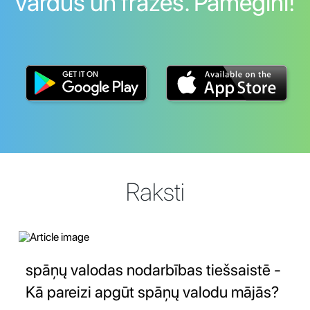
vārdus un frāzes. Pamēģini!
Raksti
spāņų valodas nodarbības tiešsaistē -
Kā pareizi apgūt spāņų valodu mājās?