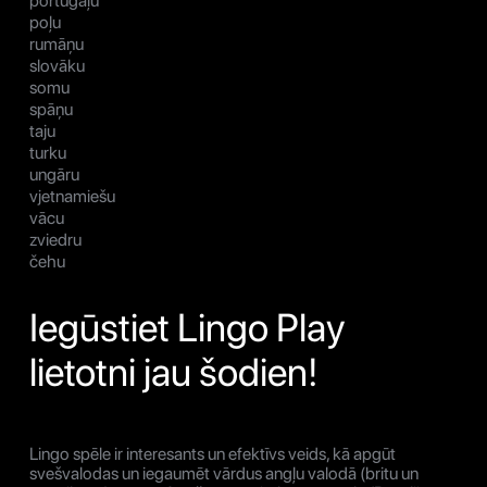
portugāļu
poļu
rumāņu
slovāku
somu
spāņu
taju
turku
ungāru
vjetnamiešu
vācu
zviedru
čehu
Iegūstiet Lingo Play
lietotni jau šodien!
Lingo spēle ir interesants un efektīvs veids, kā apgūt
svešvalodas un iegaumēt vārdus angļu valodā (britu un