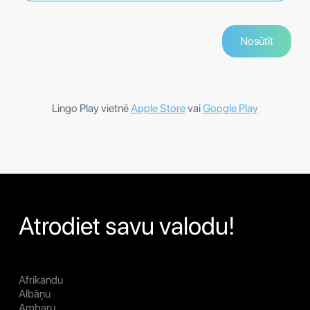
Lingo Play vietnē
Apple Store
vai
Google Play
Atrodiet savu valodu!
Afrikandu
Albāņu
Amharu