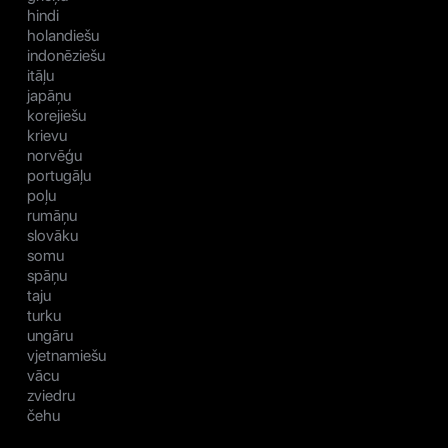
hindi
holandiešu
indonēziešu
itāļu
japāņu
korejiešu
krievu
norvēģu
portugāļu
poļu
rumāņu
slovāku
somu
spāņu
taju
turku
ungāru
vjetnamiešu
vācu
zviedru
čehu