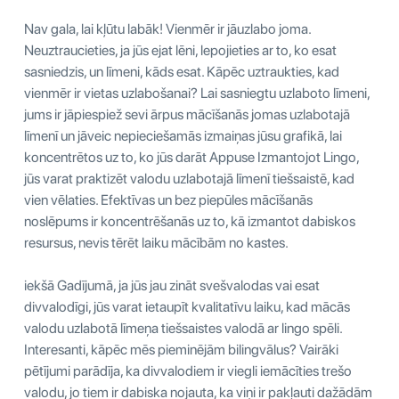
Nav gala, lai kļūtu labāk! Vienmēr ir jāuzlabo joma.
Neuztraucieties, ja jūs ejat lēni, lepojieties ar to, ko esat
sasniedzis, un līmeni, kāds esat. Kāpēc uztraukties, kad
vienmēr ir vietas uzlabošanai? Lai sasniegtu uzlaboto līmeni,
jums ir jāpiespiež sevi ārpus mācīšanās jomas uzlabotajā
līmenī un jāveic nepieciešamās izmaiņas jūsu grafikā, lai
koncentrētos uz to, ko jūs darāt Appuse Izmantojot Lingo,
jūs varat praktizēt valodu uzlabotajā līmenī tiešsaistē, kad
vien vēlaties. Efektīvas un bez piepūles mācīšanās
noslēpums ir koncentrēšanās uz to, kā izmantot dabiskos
resursus, nevis tērēt laiku mācībām no kastes.
iekšā Gadījumā, ja jūs jau zināt svešvalodas vai esat
divvalodīgi, jūs varat ietaupīt kvalitatīvu laiku, kad mācās
valodu uzlabotā līmeņa tiešsaistes valodā ar lingo spēli.
Interesanti, kāpēc mēs pieminējām bilingvālus? Vairāki
pētījumi parādīja, ka divvalodiem ir viegli iemācīties trešo
valodu, jo tiem ir dabiska nojauta, ka viņi ir pakļauti dažādām