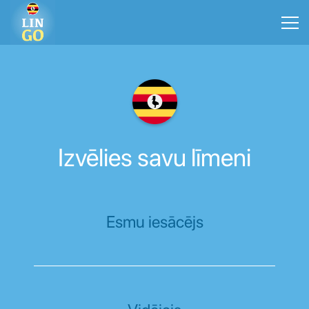
Izvēlies savu līmeni
Esmu iesācējs