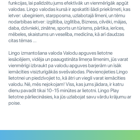
funkcijas, lai palīdzētu jums efektīvāk un vienmērīgāk apgūt
valodas. Lingo valodas kursā ir apskatīti šādi priekšmeti, kas
ietver: ubeginiem, starpposma, uzlabotajā līmenī, un tēmu
nodarbības ietver: izglītība, izglītība, Bizness, cilvēki, mājas,
daba, dzīvnieki, zinātne, sports un tūrisms, pārtika, ierīces,
mēbeles, skaistums un veselība, medicīna, kā arī daudzas
citas tēmas ...
Lingo izmantošana valoda Valodu apguves lietotne
iesācējiem, vidēja un paaugstināta līmeņa līmenim, jūs varat
vienmērīgi izbraukt pa valodu apguves barjerām un īsāk
iemācīties visizturīgākās svešvalodas. Pievienojieties Lingo
lietotnei un piedzīvojiet to, kā ātri un viegli varat iemācīties
valodu. Nē, mēs nejokojam! Viss, kas jums jādara, ir katru
dienu pavadīt tikai 10-15 minūtes ar lietotni. Lingo Play
lietotne pārliecināsies, ka jūs uzlabojat savu vārdu krājumu ar
poise.