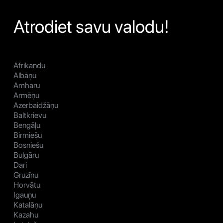
Atrodiet savu valodu!
Afrikandu
Albāņu
Amharu
Armēņu
Azerbaidžāņu
Baltkrievu
Bengāļu
Birmiešu
Bosniešu
Bulgāru
Dari
Gruzīnu
Horvātu
Igauņu
Katalāņu
Kazahu