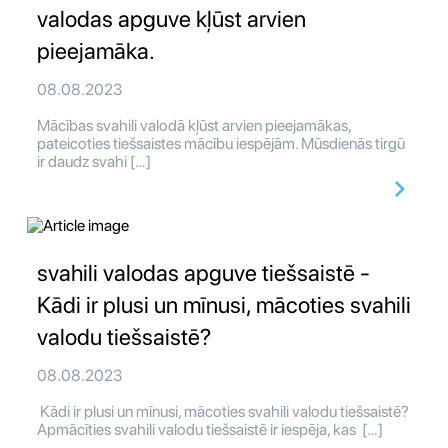
valodas apguve kļūst arvien
pieejamāka.
08.08.2023
Mācības svahili valodā kļūst arvien pieejamākas,
pateicoties tiešsaistes mācību iespējām. Mūsdienās tirgū
ir daudz svahi […]
svahili valodas apguve tiešsaistē -
Kādi ir plusi un mīnusi, mācoties svahili
valodu tiešsaistē?
08.08.2023
Kādi ir plusi un mīnusi, mācoties svahili valodu tiešsaistē?
Apmācīties svahili valodu tiešsaistē ir iespēja, kas […]