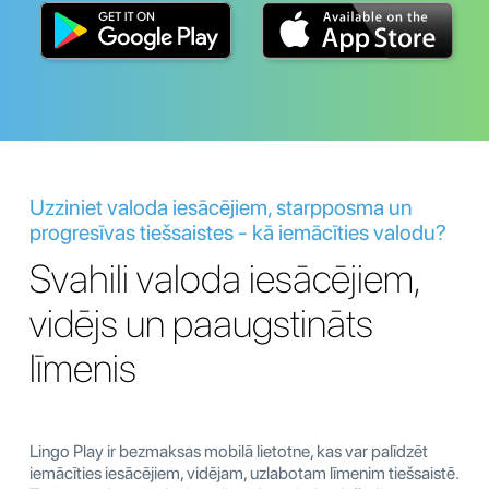
Uzziniet valoda iesācējiem, starpposma un
progresīvas tiešsaistes - kā iemācīties valodu?
Svahili valoda iesācējiem,
vidējs un paaugstināts
līmenis
Lingo Play ir bezmaksas mobilā lietotne, kas var palīdzēt
iemācīties iesācējiem, vidējam, uzlabotam līmenim tiešsaistē.