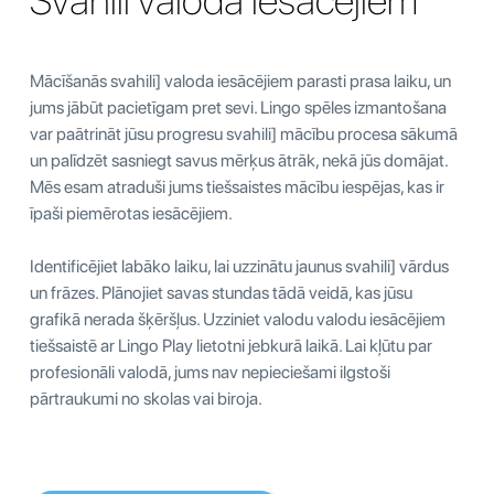
Svahili valoda iesācējiem
Mācīšanās svahili] valoda iesācējiem parasti prasa laiku, un
jums jābūt pacietīgam pret sevi. Lingo spēles izmantošana
var paātrināt jūsu progresu svahili] mācību procesa sākumā
un palīdzēt sasniegt savus mērķus ātrāk, nekā jūs domājat.
Mēs esam atraduši jums tiešsaistes mācību iespējas, kas ir
īpaši piemērotas iesācējiem.
Identificējiet labāko laiku, lai uzzinātu jaunus svahili] vārdus
un frāzes. Plānojiet savas stundas tādā veidā, kas jūsu
grafikā nerada šķēršļus. Uzziniet valodu valodu iesācējiem
tiešsaistē ar Lingo Play lietotni jebkurā laikā. Lai kļūtu par
profesionāli valodā, jums nav nepieciešami ilgstoši
pārtraukumi no skolas vai biroja.