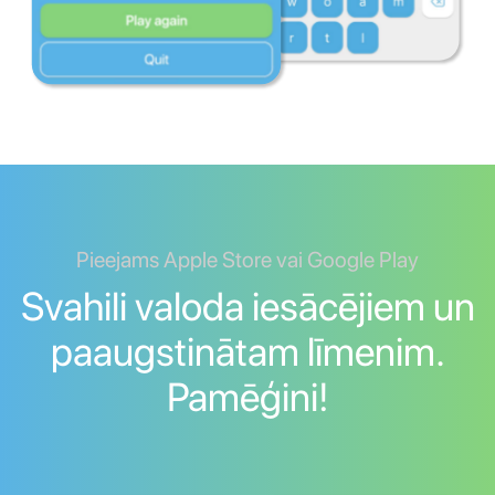
Pieejams Apple Store vai Google Play
Svahili valoda iesācējiem un
paaugstinātam līmenim.
Pamēģini!