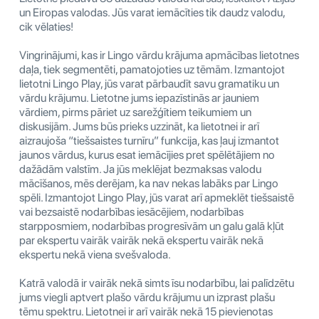
un Eiropas valodas. Jūs varat iemācīties tik daudz valodu,
cik vēlaties!
Vingrinājumi, kas ir Lingo vārdu krājuma apmācības lietotnes
daļa, tiek segmentēti, pamatojoties uz tēmām. Izmantojot
lietotni Lingo Play, jūs varat pārbaudīt savu gramatiku un
vārdu krājumu. Lietotne jums iepazīstinās ar jauniem
vārdiem, pirms pāriet uz sarežģītiem teikumiem un
diskusijām. Jums būs prieks uzzināt, ka lietotnei ir arī
aizraujoša “tiešsaistes turnīru” funkcija, kas ļauj izmantot
jaunos vārdus, kurus esat iemācījies pret spēlētājiem no
dažādām valstīm. Ja jūs meklējat bezmaksas valodu
mācīšanos, mēs derējam, ka nav nekas labāks par Lingo
spēli. Izmantojot Lingo Play, jūs varat arī apmeklēt tiešsaistē
vai bezsaistē nodarbības iesācējiem, nodarbības
starpposmiem, nodarbības progresīvām un galu galā kļūt
par ekspertu vairāk vairāk nekā ekspertu vairāk nekā
ekspertu nekā viena svešvaloda.
Katrā valodā ir vairāk nekā simts īsu nodarbību, lai palīdzētu
jums viegli aptvert plašo vārdu krājumu un izprast plašu
tēmu spektru. Lietotnei ir arī vairāk nekā 15 pievienotas