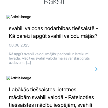
Raksti
svahili valodas nodarbības tiešsaistē -
Kā pareizi apgūt svahili valodu mājās?
08.08.2023
Kā apgūt svahili valodu mājās: padomi un ieteikumi
Ievadā: Mācīties svahili valodu mājās var šķist grūts
uzdevums […]
Labākās tiešsaistes lietotnes
mācībām svahili valodā - Pateicoties
tiešsaistes mācību iespējām, svahili