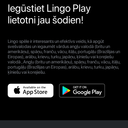
Iegūstiet Lingo Play
lietotni jau šodien!
Lingo spēle ir interesants un efektīvs veids, kā apgūt
svešvalodas un iegaumēt vārdus angļu valodā (britu un
amerikāņu), spāņu, franču, vācu, itāļu, portugāļu (Brazīlijas un
Eiropas), arābu, krievu, turku, japāņu, ķīniešu vai korejiešu
valodā , Angļu (britu un amerikāņu), spāņu, franču, vācu, itāļu,
portugāļu (Brazīlijas un Eiropas), arābu, krievu, turku, japāņu,
ķīniešu vai korejiešu.