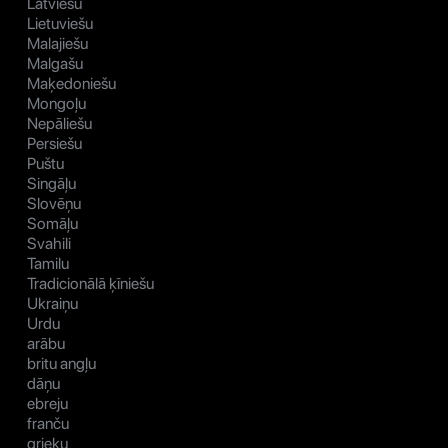
Latviešu
Lietuviešu
Malajiešu
Malgašu
Maķedoniešu
Mongoļu
Nepāliešu
Persiešu
Puštu
Singāļu
Slovēņu
Somāļu
Svahili
Tamilu
Tradicionālā ķīniešu
Ukraiņu
Urdu
arābu
britu angļu
dāņu
ebreju
franču
grieķu