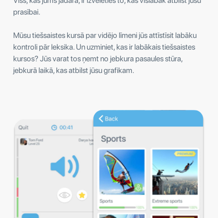
Viss, kas jums jādara, ir izvēlēties to, kas vislabāk atbilst jūsu
prasībai.
Mūsu tiešsaistes kursā par vidējo līmeni jūs attīstīsit labāku
kontroli pār leksika. Un uzminiet, kas ir labākais tiešsaistes
kursos? Jūs varat tos ņemt no jebkura pasaules stūra,
jebkurā laikā, kas atbilst jūsu grafikam.