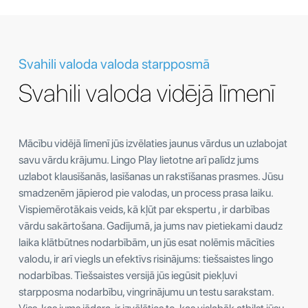
Svahili valoda valoda starpposmā
Svahili valoda vidējā līmenī
Mācību vidējā līmenī jūs izvēlaties jaunus vārdus un uzlabojat
savu vārdu krājumu. Lingo Play lietotne arī palīdz jums
uzlabot klausīšanās, lasīšanas un rakstīšanas prasmes. Jūsu
smadzenēm jāpierod pie valodas, un process prasa laiku.
Vispiemērotākais veids, kā kļūt par ekspertu , ir darbības
vārdu sakārtošana. Gadījumā, ja jums nav pietiekami daudz
laika klātbūtnes nodarbībām, un jūs esat nolēmis mācīties
valodu, ir arī viegls un efektīvs risinājums: tiešsaistes lingo
nodarbības. Tiešsaistes versijā jūs iegūsit piekļuvi
starpposma nodarbību, vingrinājumu un testu sarakstam.