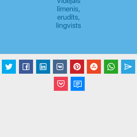
Vidējais
līmenis,
erudīts,
lingvists