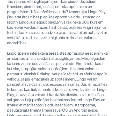
Tas ir paredzēts izglītojamajiem, kas pieder dažādiem
līmeņiem, piemēram, iesācējiem, starpposmiem un
progresīviem. Kā iemācīties valodu? Izmantojot Lingo Play,
jūs varat ātri un bez piepūles aptvert valodu. Izmantojot
lietotni Lingo, jūs iegūsit piekļuvi vairāk nekā 600 kursiem,
kas ietver vārdus, frāzes, flashcards, prakses vingrinājumus,
testus, konkursus un daudz ko citu. Jūs varat arī apbalvot ar
sertifikātu, kad esat veiksmīgi pabeidzis visas valodas
nodarbības.
Lingo spēle ir interaktīva tiešsaistes apmācība iesācējiem kā
arī starpposma un padziļinātus izglītojamos. Mēs negaidām,
ka jums vispār būs zināšanas par valodu. Pirmā lieta, kas ir
kritiska, lai apgūtu valodu iesācējiem, ir izprast valodas
pamatus. Vienkārši dialogi var palīdzēt ātri un efektīvi apgūt
valodu. Ja jūs iemācāties uzlabotā līmenī, Lingo var ļoti
palīdzēt atsvaidzināt jūsu esošās zināšanas. Jūs iemācīsities
teikumus, kas tiek izmantoti ikdienas dzīvē. Izvēlieties Lingo
Play, lai uzzinātu valodu tikai dažās dienās, nevis mēnešos
vai gados. Lejupielādējiet bezmaksas lietotni Lingo Play un
izbaudiet mācīšanos valodu iesācējiem, starpposma,
paaugstināta līmeņa līmenī savā iOS un Android ierīcē.
Lietotne piedāvā 33 dažādus valodu kursus, ieskaitot Āzijas