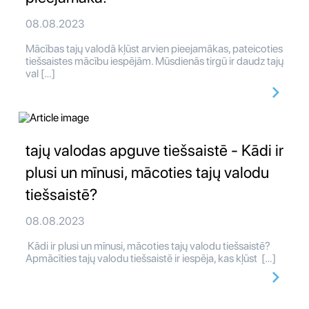
08.08.2023
Mācības tajų valodā kļūst arvien pieejamākas, pateicoties
tiešsaistes mācību iespējām. Mūsdienās tirgū ir daudz tajų
val […]
tajų valodas apguve tiešsaistē - Kādi ir
plusi un mīnusi, mācoties tajų valodu
tiešsaistē?
08.08.2023
Kādi ir plusi un mīnusi, mācoties tajų valodu tiešsaistē?
Apmācīties tajų valodu tiešsaistē ir iespēja, kas kļūst […]