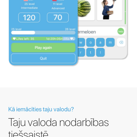
Kā iemācīties taju valodu?
Taju valoda nodarbības
tiešsaistē