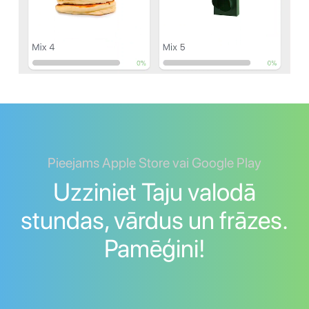
Pieejams Apple Store vai Google Play
Uzziniet Taju valodā
stundas, vārdus un frāzes.
Pamēģini!