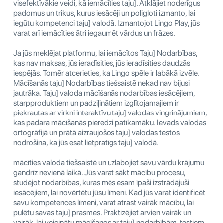
visefektīvākie veidi, kā iemācīties taju]. Atklājiet noderīgus
padomus un trikus, kurus iesācēji un poligloti izmanto, lai
iegūtu kompetenci taju] valodā. Izmantojot Lingo Play, jūs
varat arī iemācīties ātri iegaumēt vārdus un frāzes.
Ja jūs meklējat platformu, lai iemācītos Taju] Nodarbības,
kas nav maksas, jūs ieradīsities, jūs ieradīsities daudzās
iespējās. Tomēr atcerieties, ka Lingo spēle ir labākā izvēle.
Mācīšanās taju] Nodarbības tiešsaistē nekad nav bijusi
jautrāka. Taju] valoda mācīšanās nodarbības iesācējiem,
starpproduktiem un padziļinātiem izglītojamajiem ir
piekrautas ar virkni interaktīvu taju] valodas vingrinājumiem,
kas padara mācīšanās pieredzi patīkamāku. Ievads valodas
ortogrāfijā un prātā aizraujošos taju] valodas testos
nodrošina, ka jūs esat lietpratīgs taju] valodā.
mācīties valoda tiešsaistē un uzlabojiet savu vārdu krājumu
gandrīz nevienā laikā. Jūs varat sākt mācību procesu,
studējot nodarbības, kuras mēs esam īpaši izstrādājuši
iesācējiem, lai novērtētu jūsu līmeni. Kad jūs varat identificēt
savu kompetences līmeni, varat atrast vairāk mācību, lai
pulētu savas taju] prasmes. Praktizējiet arvien vairāk un
vairāk, lai veicinātu mācīšanos ar taju] nodarbībām, testiem