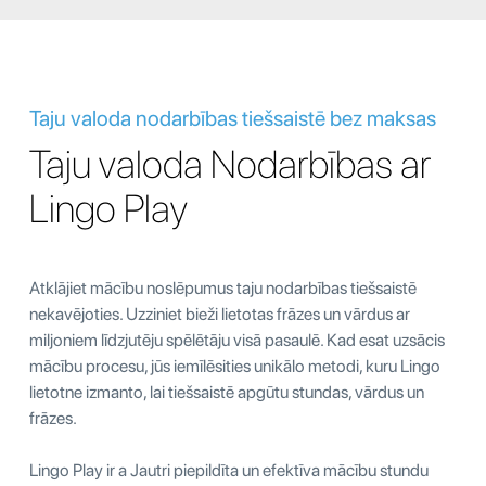
Taju valoda nodarbības tiešsaistē bez maksas
Taju valoda Nodarbības ar
Lingo Play
Atklājiet mācību noslēpumus taju nodarbības tiešsaistē
nekavējoties. Uzziniet bieži lietotas frāzes un vārdus ar
miljoniem līdzjutēju spēlētāju visā pasaulē. Kad esat uzsācis
mācību procesu, jūs iemīlēsities unikālo metodi, kuru Lingo
lietotne izmanto, lai tiešsaistē apgūtu stundas, vārdus un
frāzes.
Lingo Play ir a Jautri piepildīta un efektīva mācību stundu