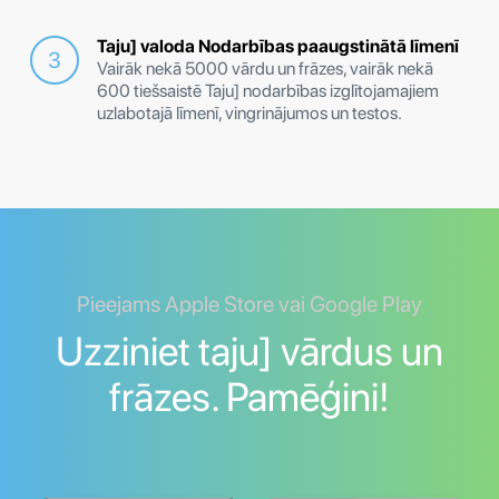
Taju] valoda Nodarbības paaugstinātā līmenī
Vairāk nekā 5000 vārdu un frāzes, vairāk nekā
600 tiešsaistē Taju] nodarbības izglītojamajiem
uzlabotajā līmenī, vingrinājumos un testos.
Pieejams Apple Store vai Google Play
Uzziniet taju] vārdus un
frāzes. Pamēģini!