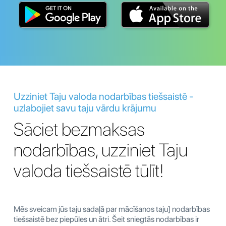
Uzziniet Taju valoda nodarbības tiešsaistē -
uzlabojiet savu taju vārdu krājumu
Sāciet bezmaksas
nodarbības, uzziniet Taju
valoda tiešsaistē tūlīt!
Mēs sveicam jūs taju sadaļā par mācīšanos taju] nodarbības
tiešsaistē bez piepūles un ātri. Šeit sniegtās nodarbības ir