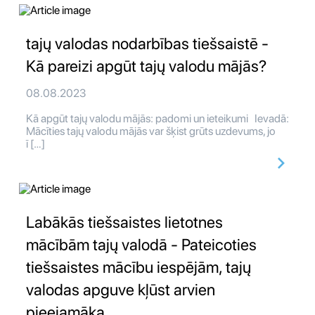
tajų valodas nodarbības tiešsaistē -
Kā pareizi apgūt tajų valodu mājās?
08.08.2023
Kā apgūt tajų valodu mājās: padomi un ieteikumi Ievadā:
Mācīties tajų valodu mājās var šķist grūts uzdevums, jo
ī […]
Labākās tiešsaistes lietotnes
mācībām tajų valodā - Pateicoties
tiešsaistes mācību iespējām, tajų
valodas apguve kļūst arvien
pieejamāka.