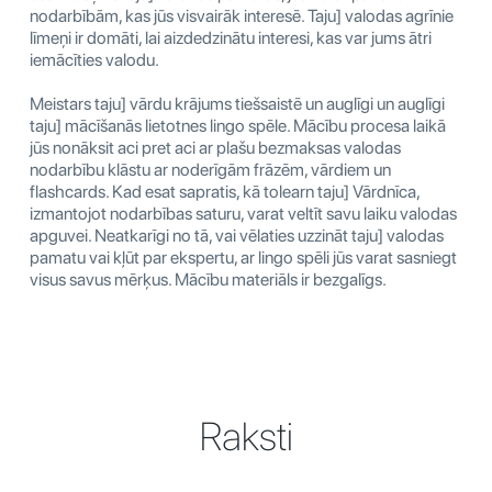
nodarbībām, kas jūs visvairāk interesē. Taju] valodas agrīnie
līmeņi ir domāti, lai aizdedzinātu interesi, kas var jums ātri
iemācīties valodu.
Meistars taju] vārdu krājums tiešsaistē un auglīgi un auglīgi
taju] mācīšanās lietotnes lingo spēle. Mācību procesa laikā
jūs nonāksit aci pret aci ar plašu bezmaksas valodas
nodarbību klāstu ar noderīgām frāzēm, vārdiem un
flashcards. Kad esat sapratis, kā tolearn taju] Vārdnīca,
izmantojot nodarbības saturu, varat veltīt savu laiku valodas
apguvei. Neatkarīgi no tā, vai vēlaties uzzināt taju] valodas
pamatu vai kļūt par ekspertu, ar lingo spēli jūs varat sasniegt
visus savus mērķus. Mācību materiāls ir bezgalīgs.
Raksti