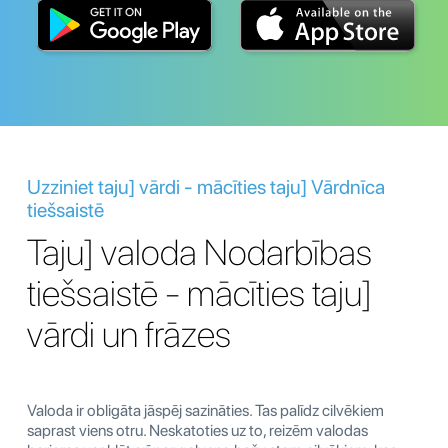
Uzziniet taju] vārdi - mācīties taju] Vārdnīca
tiešsaistē
Taju] valoda Nodarbības
tiešsaistē - mācīties taju]
vārdi un frāzes
Valoda ir obligāta jāspēj sazināties. Tas palīdz cilvēkiem
saprast viens otru. Neskatoties uz to, reizēm valodas