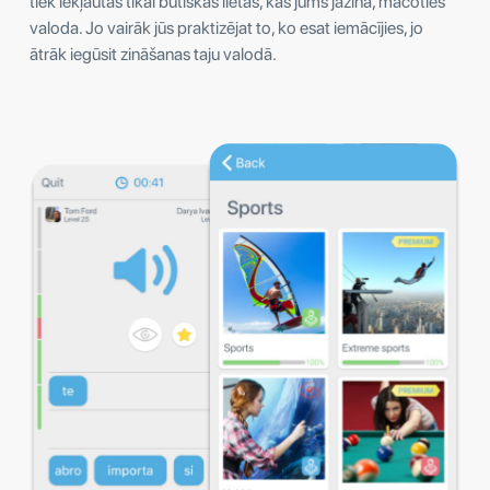
tiek iekļautas tikai būtiskas lietas, kas jums jāzina, mācoties
valoda. Jo vairāk jūs praktizējat to, ko esat iemācījies, jo
ātrāk iegūsit zināšanas taju valodā.