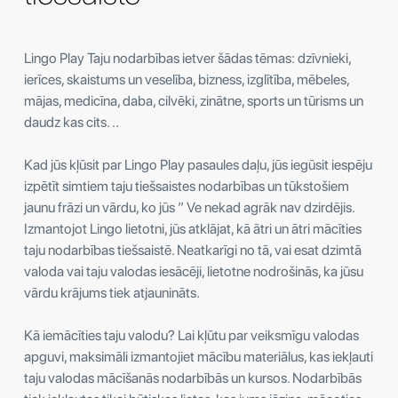
Lingo Play Taju nodarbības ietver šādas tēmas: dzīvnieki,
ierīces, skaistums un veselība, bizness, izglītība, mēbeles,
mājas, medicīna, daba, cilvēki, zinātne, sports un tūrisms un
daudz kas cits. ..
Kad jūs kļūsit par Lingo Play pasaules daļu, jūs iegūsit iespēju
izpētīt simtiem taju tiešsaistes nodarbības un tūkstošiem
jaunu frāzi un vārdu, ko jūs ” Ve nekad agrāk nav dzirdējis.
Izmantojot Lingo lietotni, jūs atklājat, kā ātri un ātri mācīties
taju nodarbības tiešsaistē. Neatkarīgi no tā, vai esat dzimtā
valoda vai taju valodas iesācēji, lietotne nodrošinās, ka jūsu
vārdu krājums tiek atjaunināts.
Kā iemācīties taju valodu? Lai kļūtu par veiksmīgu valodas
apguvi, maksimāli izmantojiet mācību materiālus, kas iekļauti
taju valodas mācīšanās nodarbībās un kursos. Nodarbībās