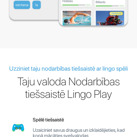
Uzziniet taju nodarbības tiešsaistē ar lingo spēli
Taju valoda Nodarbības
tiešsaistē Lingo Play
Spēlē tiešsaistē
Uzaiciniet savus draugus un izklaidējieties, kad
kopā mācāties svešvalodas