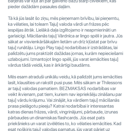
barjeras var kļūt arī par galveno bažu starp cilvēkiem, kas
pieder dažādām pasaules daļām.
Tā kā jūs lasāt šo ziņu, mēs pieņemam brīvību, lai pieņemtu,
ka vēlaties, lai tolearn Taju] valoda vārdi un frāzes pēc
iespējas ātrāk. Lielākā daļa izglītojamo ir neapmierināti un
garlaicīgi. Mācīšanās taju] Vārdnīca ar lingo spēli ir jautra. Jūs
sākat ar visvienkāršākajām lietām un drīz kļūstat par brīvu
taju] runātāju. Lingo Play taju] nodarbības ir izstrādātas, lai
palīdzētu jums praktizēt dažādas jomas, kurām nepieciešami
uzlabojumi. Izmantojot lingo spēli, jūs varat iemācīties taju]
vārdus tādā veidā, kas ir ārkārtīgi baudāms.
Mēs esam atraduši unikālu veidu, kā palīdzēt jums iemācīties
lasīt, klausīties un rakstīt pusi puse. Mēs sākam ar Thilessons
ar taju] valodas pamatiem. BEZMAKSAS nodarbības var
veikt ikvienam, pat tiem, kuriem nav iepriekšēju zināšanu par
taju] vārdu krājumu. Vai zinājāt, ka vārdiem taju] mācīšanās
prasa pielāgotu pieeju? Katrai nodarbībai ir interesantas
katras dienas frāzes, vārdi, vingrinājumi, pārbaude, izrunas
pārbaudes un dinamiskas flashcards. Jūs esat pats
priekšnieks un varat izvēlēties to, ko vēlaties iemācīties. Kad
esat nošķiris taju] valodas pamatus, jūs varat pāriet uz