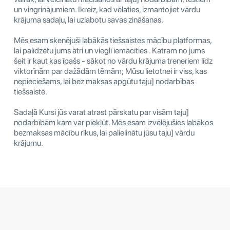
un vingrinājumiem. Ikreiz, kad vēlaties, izmantojiet vārdu
krājuma sadaļu, lai uzlabotu savas zināšanas.
Mēs esam skenējuši labākās tiešsaistes mācību platformas,
lai palīdzētu jums ātri un viegli iemācīties . Katram no jums
šeit ir kaut kas īpašs - sākot no vārdu krājuma treneriem līdz
viktorīnām par dažādām tēmām; Mūsu lietotnei ir viss, kas
nepieciešams, lai bez maksas apgūtu taju] nodarbības
tiešsaistē.
Sadaļā Kursi jūs varat atrast pārskatu par visām taju]
nodarbībām kam var piekļūt. Mēs esam izvēlējušies labākos
bezmaksas mācību rīkus, lai palielinātu jūsu taju] vārdu
krājumu.